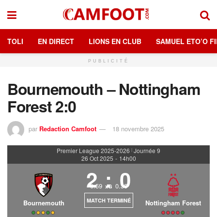
TOLI
EN DIRECT
LIONS EN CLUB
SAMUEL ETO’O FI
PUBLICITÉ
Bournemouth – Nottingham
Forest 2:0
par
Redaction Camfoot
18 novembre 2025
Premier League 2025-2026
Journée 9
|
26 Oct 2025
-
14h00
2
:
0
0.59
0.35
xG
MATCH TERMINÉ
Bournemouth
Nottingham Forest