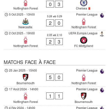
0
3
Nottingham Forest
Chelsea
5 Oct 2025
-
13h00
Premier League
3.28
0.29
xG
2
0
Newcastle
Nottingham Forest
2 Oct 2025
-
19h00
UEFA Europa League
2.05
2.10
xG
2
3
Nottingham Forest
FC Midtjylland
MATCHS FACE À FACE
25 Jan 2025
-
15h00
Premier League
5
0
Bournemouth
Nottingham Forest
17 Août 2024
-
14h00
Premier League
1
1
Nottingham Forest
Bournemouth
4 Fév 2024
-
14h00
Premier League