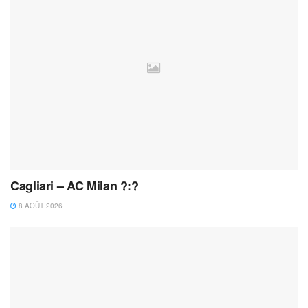
Cagliari – AC Milan ?:?
8 AOÛT 2026