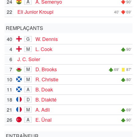
24
A. Semenyo
A
90'
22
Eli Junior Kroupi
40'
69'
REMPLAÇANTS
40
W. Dennis
G
4
L. Cook
M
90'
6
J. C. Soler
7
D. Brooks
M
69'
87'
10
R. Christie
M
80'
11
B. Doak
A
18
B. Diakité
D
21
A. Adli
M
69'
26
E. Ünal
A
90'
ENTRAÎNEUR