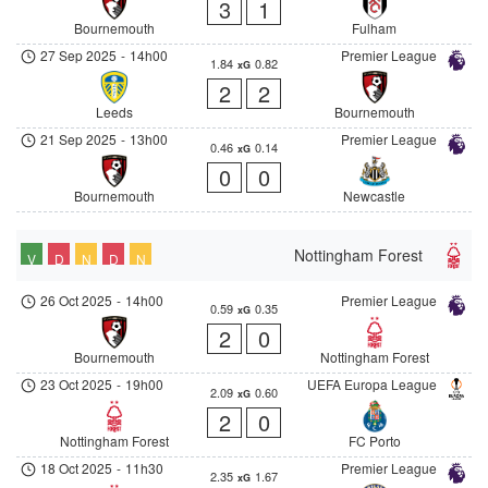
3
1
Bournemouth
Fulham
27 Sep 2025
-
14h00
Premier League
1.84
0.82
xG
2
2
Leeds
Bournemouth
21 Sep 2025
-
13h00
Premier League
0.46
0.14
xG
0
0
Bournemouth
Newcastle
Nottingham Forest
V
D
N
D
N
26 Oct 2025
-
14h00
Premier League
0.59
0.35
xG
2
0
Bournemouth
Nottingham Forest
23 Oct 2025
-
19h00
UEFA Europa League
2.09
0.60
xG
2
0
Nottingham Forest
FC Porto
18 Oct 2025
-
11h30
Premier League
2.35
1.67
xG