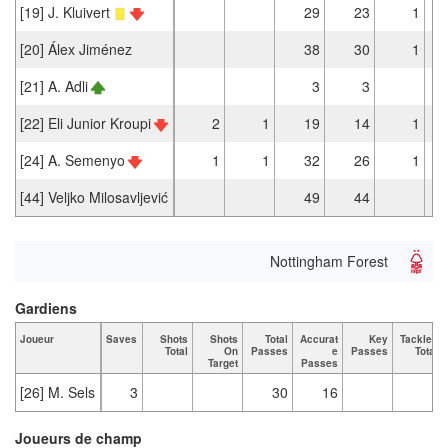
[19] J. Kluivert
29
23
1
[20] Álex Jiménez
38
30
1
[21] A. Adli
3
3
[22] Eli Junior Kroupi
2
1
19
14
1
[24] A. Semenyo
1
1
32
26
1
[44] Veljko Milosavljević
49
44
Nottingham Forest
Gardiens
Joueur
Saves
Shots
Shots
Total
Accurat
Key
Tackles
Total
On
Passes
e
Passes
Total
Target
Passes
[26] M. Sels
3
30
16
Joueurs de champ