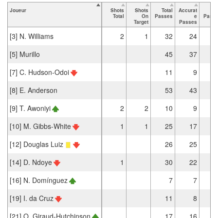
Joueur
Shots
Shots
Total
Accurat
K
Total
On
Passes
e
Pass
Target
Passes
[3] N. Williams
2
1
32
24
[5] Murillo
45
37
[7] C. Hudson-Odoi
11
9
[8] E. Anderson
53
43
[9] T. Awoniyi
2
2
10
9
[10] M. Gibbs-White
1
1
25
17
[12] Douglas Luiz
26
25
[14] D. Ndoye
1
30
22
[16] N. Domínguez
7
7
[19] I. da Cruz
11
8
[21] O. Giraud-Hutchinson
17
16