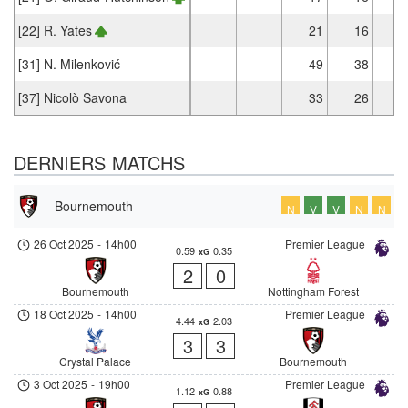
[22] R. Yates
21
16
[31] N. Milenković
49
38
[37] Nicolò Savona
33
26
DERNIERS MATCHS
Bournemouth
N
V
V
N
N
26 Oct 2025
-
14h00
Premier League
0.59
0.35
xG
2
0
Bournemouth
Nottingham Forest
18 Oct 2025
-
14h00
Premier League
4.44
2.03
xG
3
3
Crystal Palace
Bournemouth
3 Oct 2025
-
19h00
Premier League
1.12
0.88
xG