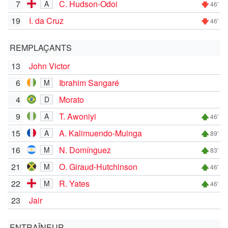
7
C. Hudson-Odoi
A
46'
19
I. da Cruz
46'
REMPLAÇANTS
13
John Victor
6
Ibrahim Sangaré
M
4
Morato
D
9
T. Awoniyi
A
46'
15
A. Kalimuendo-Muinga
A
89'
16
N. Domínguez
M
83'
21
O. Giraud-Hutchinson
M
46'
22
R. Yates
M
46'
23
Jair
ENTRAÎNEUR