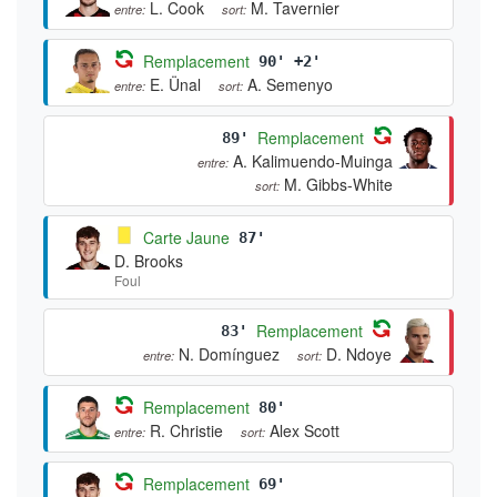
L. Cook
M. Tavernier
entre:
sort:
Remplacement
90' +2'
E. Ünal
A. Semenyo
entre:
sort:
Remplacement
89'
A. Kalimuendo-Muinga
entre:
M. Gibbs-White
sort:
Carte Jaune
87'
D. Brooks
Foul
Remplacement
83'
N. Domínguez
D. Ndoye
entre:
sort:
Remplacement
80'
R. Christie
Alex Scott
entre:
sort:
Remplacement
69'