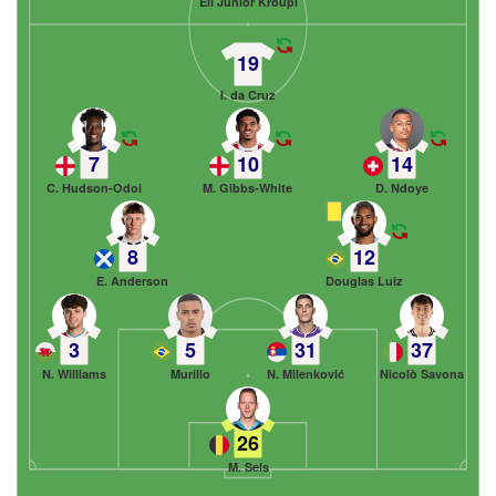
Eli Junior Kroupi
19
I. da Cruz
7
10
14
C. Hudson-Odoi
M. Gibbs-White
D. Ndoye
8
12
E. Anderson
Douglas Luiz
3
5
31
37
N. Williams
Murillo
N. Milenković
Nicolò Savona
26
M. Sels