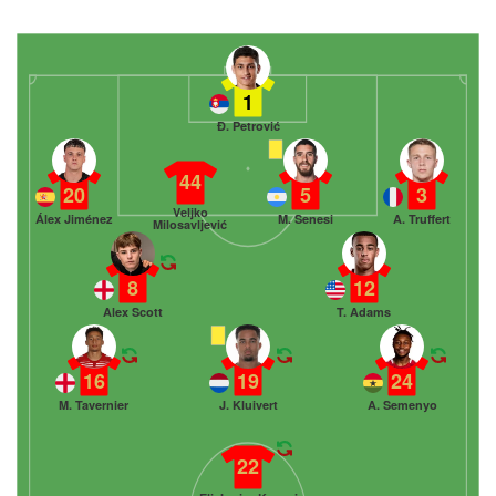
1
Đ. Petrović
44
20
5
3
Veljko
Álex Jiménez
M. Senesi
A. Truffert
Milosavljević
8
12
Alex Scott
T. Adams
16
19
24
M. Tavernier
J. Kluivert
A. Semenyo
22