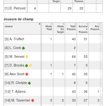
Target
Passes
[1] Đ. Petrović
4
29
22
Joueurs de champ
Joueur
Shots
Shots
Total
Accurat
Key
Ta
Total
On
Passes
e
Passes
Target
Passes
[3] A. Truffert
1
40
31
[4] L. Cook
2
[5] M. Senesi
64
53
[7] D. Brooks
1
7
3
[8] Alex Scott
1
1
42
35
[10] R. Christie
8
5
[12] T. Adams
43
36
1
[16] M. Tavernier
3
2
33
27
3