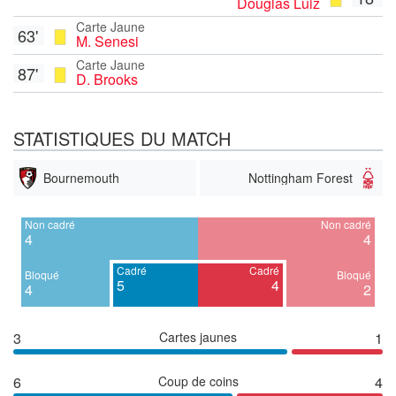
Douglas Luiz
Carte Jaune
63'
M. Senesi
Carte Jaune
87'
D. Brooks
STATISTIQUES DU MATCH
Bournemouth
Nottingham Forest
Non cadré
Non cadré
4
4
Cadré
Cadré
Bloqué
Bloqué
5
4
4
2
3
Cartes jaunes
1
6
Coup de coins
4