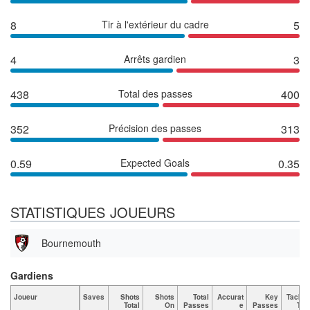
8
Tir à l'extérieur du cadre
5
4
Arrêts gardien
3
438
Total des passes
400
352
Précision des passes
313
0.59
Expected Goals
0.35
STATISTIQUES JOUEURS
Bournemouth
Gardiens
Joueur
Saves
Shots
Shots
Total
Accurat
Key
Tackle
Total
On
Passes
e
Passes
Tota