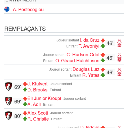
A. Postecoglou
REMPLAÇANTS
I. da Cruz
Joueur sortant
46'
T. Awoniyi
Entrant
C. Hudson-Odoi
Joueur sortant
46'
O. Giraud-Hutchinson
Entrant
Douglas Luiz
Joueur sortant
46'
R. Yates
Entrant
J. Kluivert
Joueur sortant
69'
D. Brooks
Entrant
Eli Junior Kroupi
Joueur sortant
69'
A. Adli
Entrant
Alex Scott
Joueur sortant
80'
R. Christie
Entrant
D. Ndoye
Joueur sortant