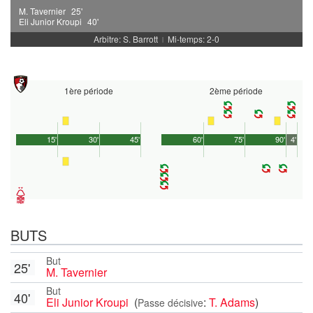
M. Tavernier
25'
Eli Junior Kroupi
40'
Arbitre: S. Barrott
Mi-temps: 2-0
|
1ère période
2ème période
15'
30'
45'
60'
75'
90'
4'
BUTS
But
25'
M. Tavernier
But
40'
Eli Junior Kroupi
(
:
T. Adams
)
Passe décisive