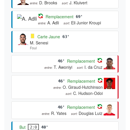
D. Brooks
J. Kluivert
entre:
sort:
Remplacement
69'
A. Adli
Eli Junior Kroupi
entre:
sort:
Carte Jaune
63'
M. Senesi
Foul
Remplacement
46'
T. Awoniyi
I. da Cruz
entre:
sort:
Remplacement
46'
O. Giraud-Hutchinson
entre:
C. Hudson-Odoi
sort:
Remplacement
46'
R. Yates
Douglas Luiz
entre:
sort:
But
2:0
40'