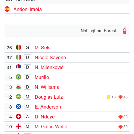
Andoni Iraola
Nottingham Forest
26
M. Sels
G
37
Nicolò Savona
D
31
N. Milenković
D
5
Murillo
D
3
N. Williams
D
12
Douglas Luiz
M
18'
46'
8
E. Anderson
M
14
D. Ndoye
A
83'
10
M. Gibbs-White
M
89'