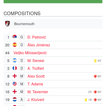
COMPOSITIONS
Bournemouth
1
Đ. Petrović
G
20
Álex Jiménez
D
44
Veljko Milosavljević
5
M. Senesi
D
63'
3
A. Truffert
D
8
Alex Scott
M
80'
12
T. Adams
M
16
M. Tavernier
M
25'
90'
19
J. Kluivert
A
18'
69'