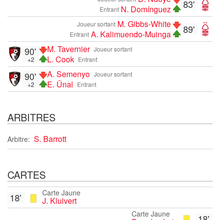
83'
N. Domínguez
Entrant
M. Gibbs-White
Joueur sortant
89'
A. Kalimuendo-Muinga
Entrant
M. Tavernier
90'
Joueur sortant
L. Cook
+2
Entrant
A. Semenyo
90'
Joueur sortant
E. Ünal
+2
Entrant
ARBITRES
S. Barrott
Arbitre:
CARTES
Carte Jaune
18'
J. Kluivert
Carte Jaune
18'