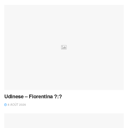
Udinese – Fiorentina ?:?
8 AOÛT 2026