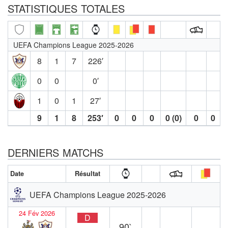
STATISTIQUES TOTALES
UEFA Champions League 2025-2026
8
1
7
226′
0
0
0′
1
0
1
27′
9
1
8
253′
0
0
0
0 (0)
0
0
DERNIERS MATCHS
Date
Résultat
UEFA Champions League 2025-2026
24 Fév 2026
D
90`