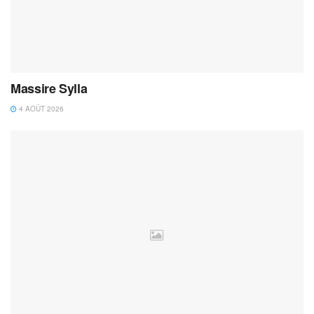
Massire Sylla
4 AOÛT 2026