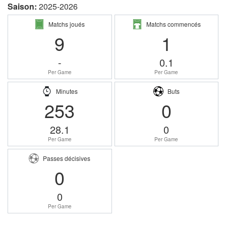
Saison:
2025-2026
Matchs joués
Matchs commencés
9
1
-
0.1
Per Game
Per Game
Minutes
Buts
253
0
28.1
0
Per Game
Per Game
Passes décisives
0
0
Per Game