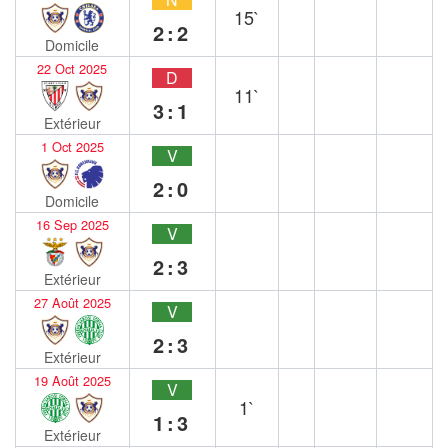
15`
2:2
Domicile
22 Oct 2025
D
11`
3:1
Extérieur
1 Oct 2025
V
2:0
Domicile
16 Sep 2025
V
2:3
Extérieur
27 Août 2025
V
2:3
Extérieur
19 Août 2025
V
1`
1:3
Extérieur