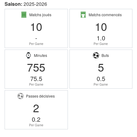
Saison:
2025-2026
Matchs joués
Matchs commencés
10
10
-
1.0
Per Game
Per Game
Minutes
Buts
755
5
75.5
0.5
Per Game
Per Game
Passes décisives
2
0.2
Per Game