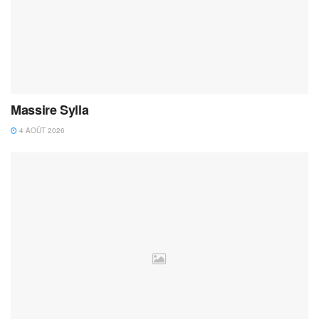
Massire Sylla
4 AOÛT 2026