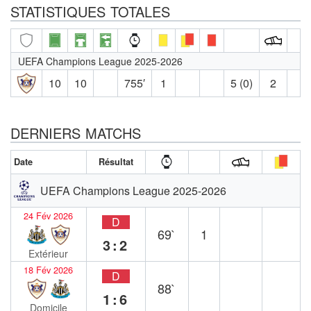
STATISTIQUES TOTALES
UEFA Champions League 2025-2026
10
10
755′
1
5 (0)
2
DERNIERS MATCHS
Date
Résultat
UEFA Champions League 2025-2026
24 Fév 2026
D
69`
1
3:2
Extérieur
18 Fév 2026
D
88`
1:6
Domicile