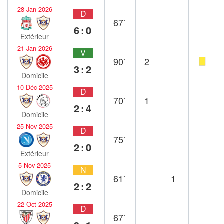
28 Jan 2026
D
67`
6:0
Extérieur
21 Jan 2026
V
90`
2
3:2
Domicile
10 Déc 2025
D
70`
1
2:4
Domicile
25 Nov 2025
D
75`
2:0
Extérieur
5 Nov 2025
N
61`
1
2:2
Domicile
22 Oct 2025
D
67`