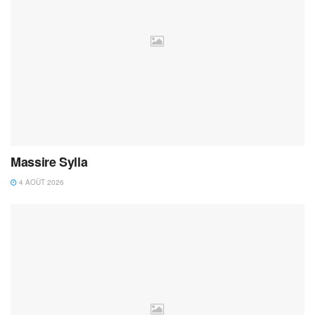
Massire Sylla
4 AOÛT 2026