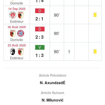
1:4
Domicile
14 Sep 2025
D
90`
2:1
Extérieur
30 Août 2025
D
90`
2:3
Domicile
23 Août 2025
V
90`
1
1:3
Extérieur
Article Précédent
N. AxundzadÉ
Article Suivant
N. Milunović