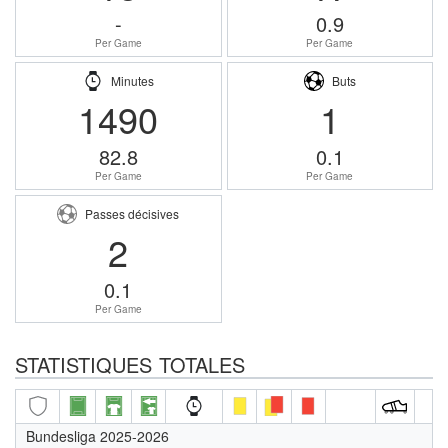
-
0.9
Per Game
Per Game
Minutes
Buts
1490
1
82.8
0.1
Per Game
Per Game
Passes décisives
2
0.1
Per Game
STATISTIQUES TOTALES
Bundesliga 2025-2026