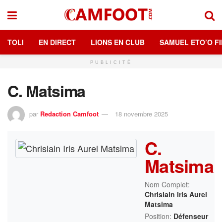
TOLI
EN DIRECT
LIONS EN CLUB
SAMUEL ETO’O FI
PUBLICITÉ
C. Matsima
par
Redaction Camfoot
18 novembre 2025
C.
Matsima
Nom Complet:
Chrislain Iris Aurel
Matsima
Position:
Défenseur