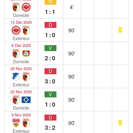
N
4`
1:1
Domicile
13 Déc 2025
D
90`
1:0
Extérieur
6 Déc 2025
V
90`
2:0
Domicile
29 Nov 2025
D
90`
3:0
Extérieur
22 Nov 2025
V
90`
1:0
Domicile
9 Nov 2025
D
90`
3:2
Extérieur