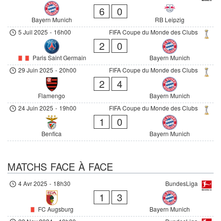
6
0
Bayern Munich
RB Leipzig
5 Juil 2025
-
16h00
FIFA Coupe du Monde des Clubs
2
0
Paris Saint Germain
Bayern Munich
29 Juin 2025
-
20h00
FIFA Coupe du Monde des Clubs
2
4
Flamengo
Bayern Munich
24 Juin 2025
-
19h00
FIFA Coupe du Monde des Clubs
1
0
Benfica
Bayern Munich
MATCHS FACE À FACE
4 Avr 2025
-
18h30
BundesLiga
1
3
FC Augsburg
Bayern Munich