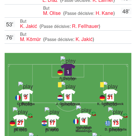
But
48'
M. Olise
(
H. Kane
)
Passe décisive:
But
53'
K. Jakić
(
:
R. Fellhauer
)
Passe décisive
But
76'
M. Kömür
(
:
K. Jakić
)
Passe décisive
1
F. Dahmen
5
6
31
C. Matsima
J. Gouweleeuw
K. Schlotterbeck
4
27
17
13
Han-Noah
M. Wolf
K. Jakić
D. Giannoulis
Massengo