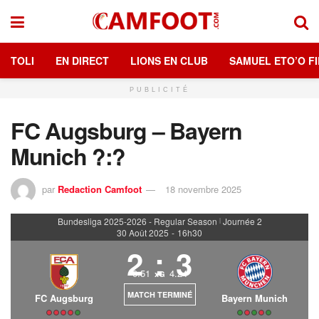
TOLI
EN DIRECT
LIONS EN CLUB
SAMUEL ETO’O FI
PUBLICITÉ
FC Augsburg – Bayern
Munich ?:?
par
Redaction Camfoot
18 novembre 2025
Bundesliga 2025-2026 - Regular Season
Journée 2
|
30 Août 2025
-
16h30
2
:
3
0.51
4.24
xG
MATCH TERMINÉ
FC Augsburg
Bayern Munich