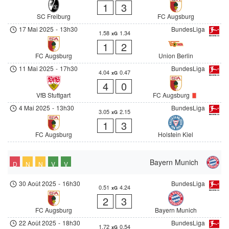
1
3
SC Freiburg
FC Augsburg
17 Mai 2025
-
13h30
BundesLiga
1.58
1.34
xG
1
2
FC Augsburg
Union Berlin
11 Mai 2025
-
17h30
BundesLiga
4.04
0.47
xG
4
0
VfB Stuttgart
FC Augsburg
4 Mai 2025
-
13h30
BundesLiga
3.05
2.15
xG
1
3
FC Augsburg
Holstein Kiel
Bayern Munich
D
N
N
V
V
30 Août 2025
-
16h30
BundesLiga
0.51
4.24
xG
2
3
FC Augsburg
Bayern Munich
22 Août 2025
-
18h30
BundesLiga
1.72
0.54
xG