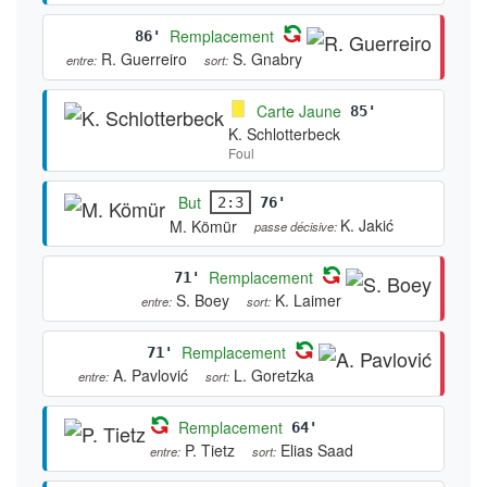
Remplacement
86'
R. Guerreiro
S. Gnabry
entre:
sort:
Carte Jaune
85'
K. Schlotterbeck
Foul
But
2:3
76'
K. Jakić
M. Kömür
passe décisive:
Remplacement
71'
S. Boey
K. Laimer
entre:
sort:
Remplacement
71'
A. Pavlović
L. Goretzka
entre:
sort:
Remplacement
64'
P. Tietz
Elias Saad
entre:
sort: