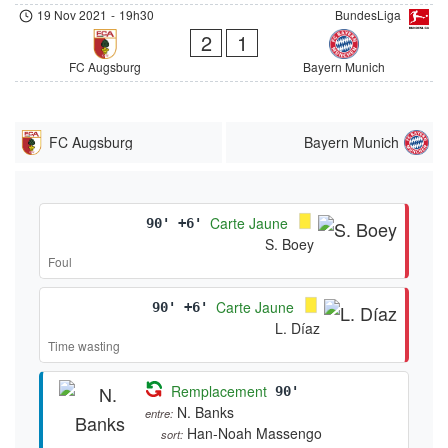
19 Nov 2021
-
19h30
BundesLiga
2
1
FC Augsburg
Bayern Munich
FC Augsburg
Bayern Munich
Carte Jaune
90' +6'
S. Boey
Foul
Carte Jaune
90' +6'
L. Díaz
Time wasting
Remplacement
90'
N. Banks
entre:
Han-Noah Massengo
sort: