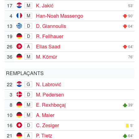
17
K. Jakić
M
53'
4
Han-Noah Massengo
M
90'
13
D. Giannoulis
D
64'
19
R. Fellhauer
D
26
Elias Saad
A
64'
36
M. Kömür
M
76'
REMPLAÇANTS
22
N. Labrović
G
3
M. Pedersen
D
8
E. Rexhbeçaj
M
39'
10
A. Maier
M
16
C. Zesiger
D
5'
21
P. Tietz
A
64'