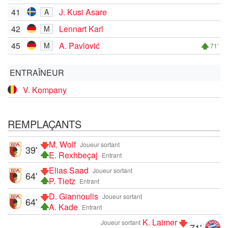
41
J. Kusi Asare
A
42
Lennart Karl
M
45
A. Pavlović
M
71'
ENTRAÎNEUR
V. Kompany
REMPLAÇANTS
M. Wolf
Joueur sortant
39'
E. Rexhbeçaj
Entrant
Elias Saad
Joueur sortant
64'
P. Tietz
Entrant
D. Giannoulis
Joueur sortant
64'
A. Kade
Entrant
K. Laimer
Joueur sortant
71'