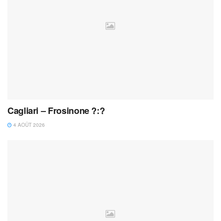
Cagliari – Frosinone ?:?
4 AOÛT 2026