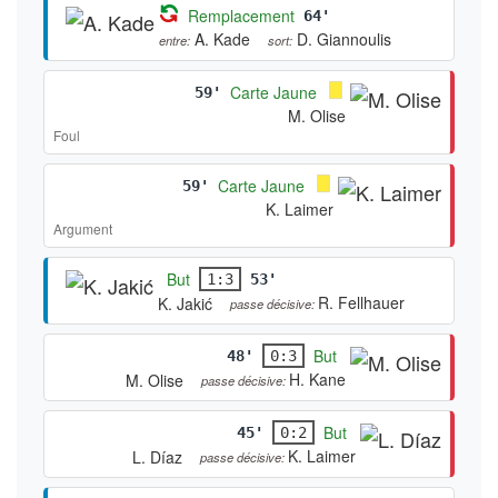
Remplacement
64'
A. Kade
D. Giannoulis
entre:
sort:
Carte Jaune
59'
M. Olise
Foul
Carte Jaune
59'
K. Laimer
Argument
But
1:3
53'
R. Fellhauer
K. Jakić
passe décisive:
But
48'
0:3
H. Kane
M. Olise
passe décisive:
But
45'
0:2
K. Laimer
L. Díaz
passe décisive: