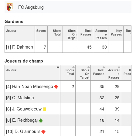
FC Augsburg
Gardiens
Joueur
Saves
Shots
Shots
Total
Accurat
Key
Tackle
Total
On
Passes
e
Passes
Tota
Target
Passes
[1] F. Dahmen
7
45
30
Joueurs de champ
Joueur
Shots
Shots
Total
Accurat
Key
Total
On
Passes
e
Passes
Target
Passes
[4] Han-Noah Massengo
2
35
29
[5] C. Matsima
32
25
[6] J. Gouweleeuw
44
39
[8] E. Rexhbeçaj
18
14
1
[13] D. Giannoulis
21
15