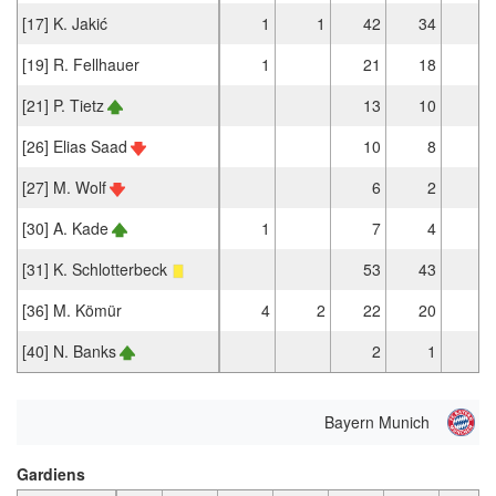
[17] K. Jakić
1
1
42
34
2
[19] R. Fellhauer
1
21
18
1
[21] P. Tietz
13
10
[26] Elias Saad
10
8
1
[27] M. Wolf
6
2
1
[30] A. Kade
1
7
4
[31] K. Schlotterbeck
53
43
[36] M. Kömür
4
2
22
20
1
[40] N. Banks
2
1
Bayern Munich
Gardiens