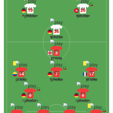
19
26
R. Fellhauer
Elias Saad
36
M. Kömür
9
H. Kane
14
7
17
L. Díaz
S. Gnabry
M. Olise
8
6
L. Goretzka
J. Kimmich