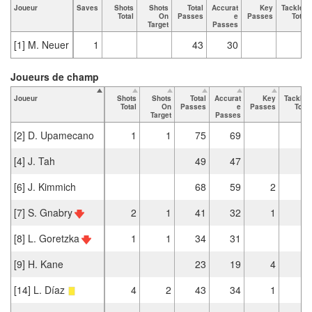
Joueur
Saves
Shots
Shots
Total
Accurat
Key
Tackles
Total
On
Passes
e
Passes
Total
Target
Passes
[1] M. Neuer
1
43
30
Joueurs de champ
Joueur
Shots
Shots
Total
Accurat
Key
Tackles
Total
On
Passes
e
Passes
Total
Target
Passes
[2] D. Upamecano
1
1
75
69
[4] J. Tah
49
47
[6] J. Kimmich
68
59
2
2
[7] S. Gnabry
2
1
41
32
1
3
[8] L. Goretzka
1
1
34
31
1
[9] H. Kane
23
19
4
[14] L. Díaz
4
2
43
34
1
1