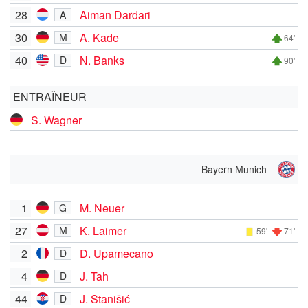
28
Aiman Dardari
A
30
A. Kade
M
64'
40
N. Banks
D
90'
ENTRAÎNEUR
S. Wagner
Bayern Munich
1
M. Neuer
G
27
K. Laimer
M
59'
71'
2
D. Upamecano
D
4
J. Tah
D
44
J. Stanišić
D