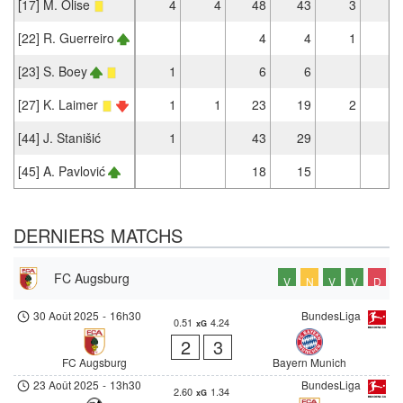
[17] M. Olise
4
4
48
43
3
3
[22] R. Guerreiro
4
4
1
1
[23] S. Boey
1
6
6
[27] K. Laimer
1
1
23
19
2
[44] J. Stanišić
1
43
29
1
[45] A. Pavlović
18
15
2
DERNIERS MATCHS
FC Augsburg
V
N
V
V
D
30 Août 2025
-
16h30
BundesLiga
0.51
4.24
xG
2
3
FC Augsburg
Bayern Munich
23 Août 2025
-
13h30
BundesLiga
2.60
1.34
xG