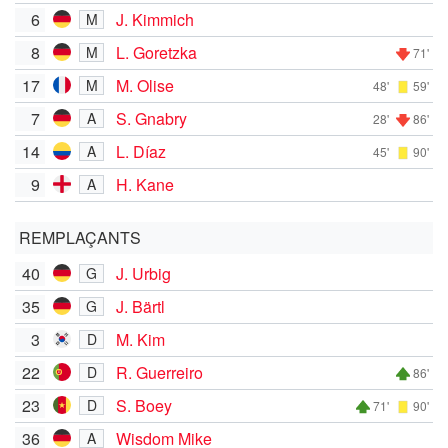
6
J. Kimmich
M
8
L. Goretzka
M
71'
17
M. Olise
M
48'
59'
7
S. Gnabry
A
28'
86'
14
L. Díaz
A
45'
90'
9
H. Kane
A
REMPLAÇANTS
40
J. Urbig
G
35
J. Bärtl
G
3
M. Kim
D
22
R. Guerreiro
D
86'
23
S. Boey
D
71'
90'
36
Wisdom Mike
A