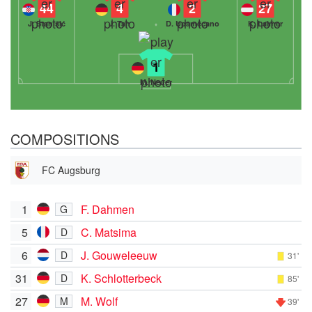
44
4
2
27
J. Stanišić
J. Tah
D. Upamecano
K. Laimer
1
M. Neuer
COMPOSITIONS
FC Augsburg
1
F. Dahmen
G
5
C. Matsima
D
6
J. Gouweleeuw
D
31'
31
K. Schlotterbeck
D
85'
27
M. Wolf
M
39'