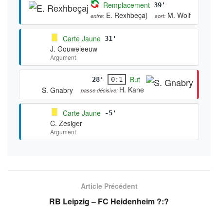
Remplacement
39'
E. Rexhbeçaj
M. Wolf
entre:
sort:
Carte Jaune
31'
J. Gouweleeuw
Argument
But
28'
0:1
H. Kane
S. Gnabry
passe décisive:
Carte Jaune
-5'
C. Zesiger
Argument
Article Précédent
RB Leipzig – FC Heidenheim ?:?