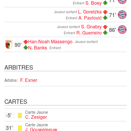
S. Boey
Entrant
L. Goretzka
Joueur sortant
71'
A. Pavlović
Entrant
S. Gnabry
Joueur sortant
86'
R. Guerreiro
Entrant
Han-Noah Massengo
Joueur sortant
90'
N. Banks
Entrant
ARBITRES
F. Exner
Arbitre:
CARTES
Carte Jaune
-5'
C. Zesiger
Carte Jaune
31'
J. Gouweleeuw