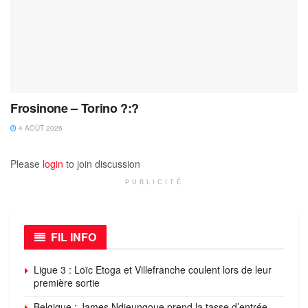
Frosinone – Torino ?:?
4 AOÛT 2026
Please
login
to join discussion
PUBLICITÉ
FIL INFO
Ligue 3 : Loïc Etoga et Villefranche coulent lors de leur
première sortie
Belgique : James Ndjeungoue prend la tasse d’entrée