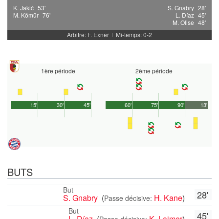
K. Jakić
53'
S. Gnabry
28'
M. Kömür
76'
L. Díaz
45'
M. Olise
48'
Arbitre: F. Exner
Mi-temps: 0-2
|
1ère période
2ème période
15'
30'
45'
60'
75'
90'
13'
BUTS
But
28'
S. Gnabry
(
H. Kane
)
Passe décisive:
But
45'
L. Díaz
(
K. Laimer
)
Passe décisive: