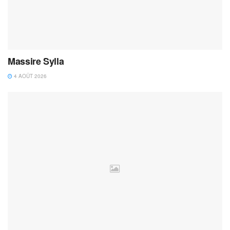
Massire Sylla
4 AOÛT 2026