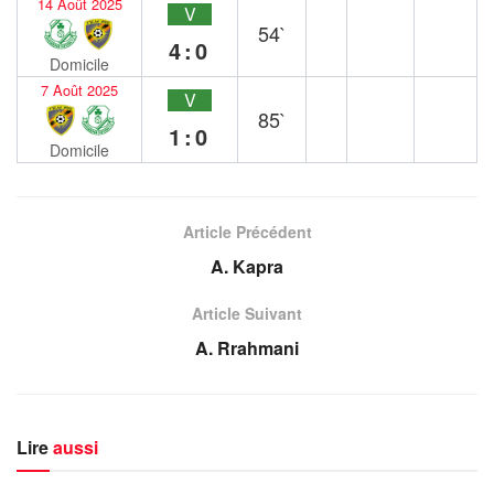
14 Août 2025
V
54`
4:0
Domicile
7 Août 2025
V
85`
1:0
Domicile
Article Précédent
A. Kapra
Article Suivant
A. Rrahmani
Lire
aussi