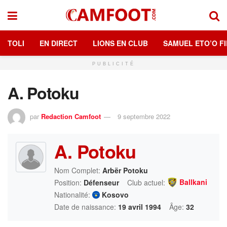
TOLI
EN DIRECT
LIONS EN CLUB
SAMUEL ETO’O FI
PUBLICITÉ
A. Potoku
par
Redaction Camfoot
9 septembre 2022
A. Potoku
Nom Complet:
Arbër Potoku
Ballkani
Position:
Défenseur
Club actuel:
Nationalité:
Kosovo
Date de naissance:
19 avril 1994
Âge:
32