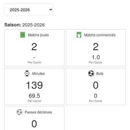
Saison:
2025-2026
Matchs joués
Matchs commencés
2
2
-
1.0
Per Game
Per Game
Minutes
Buts
139
0
69.5
0
Per Game
Per Game
Passes décisives
0