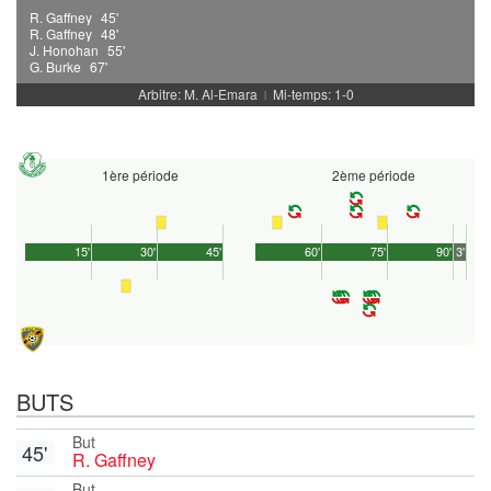
R. Gaffney
45'
R. Gaffney
48'
J. Honohan
55'
G. Burke
67'
Arbitre: M. Al-Emara
Mi-temps: 1-0
|
1ère période
2ème période
15'
30'
45'
60'
75'
90'
3'
BUTS
But
45'
R. Gaffney
But