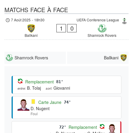
MATCHS FACE À FACE
7 Août 2025
-
18h30
UEFA Conference League
1
0
Ballkani
Shamrock Rovers
Shamrock Rovers
Ballkani
Remplacement
81'
B. Tolaj
Giovanni
entre:
sort:
Carte Jaune
74'
D. Nugent
Foul
Remplacement
72'