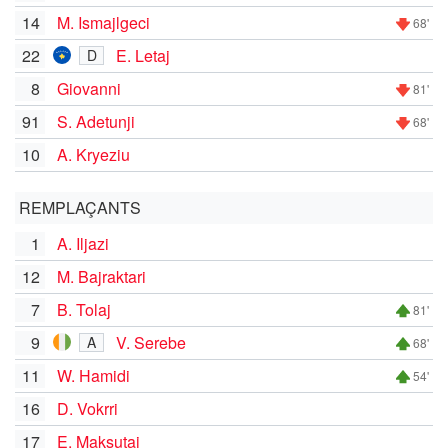
14
M. Ismajlgeci
68'
22
E. Letaj
D
8
Giovanni
81'
91
S. Adetunji
68'
10
A. Kryeziu
REMPLAÇANTS
1
A. Iljazi
12
M. Bajraktari
7
B. Tolaj
81'
9
V. Serebe
A
68'
11
W. Hamidi
54'
16
D. Vokrri
17
E. Maksutaj