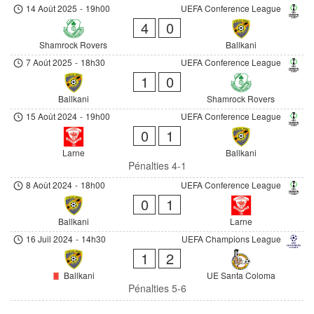
14 Août 2025
-
19h00
UEFA Conference League
4
0
Shamrock Rovers
Ballkani
7 Août 2025
-
18h30
UEFA Conference League
1
0
Ballkani
Shamrock Rovers
15 Août 2024
-
19h00
UEFA Conference League
0
1
Larne
Ballkani
Pénalties 4-1
8 Août 2024
-
18h00
UEFA Conference League
0
1
Ballkani
Larne
16 Juil 2024
-
14h30
UEFA Champions League
1
2
Ballkani
UE Santa Coloma
Pénalties 5-6