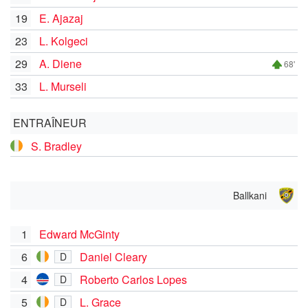
19
E. Ajazaj
23
L. Kolgeci
29
A. Diene
68'
33
L. Murseli
ENTRAÎNEUR
S. Bradley
Ballkani
1
Edward McGinty
6
Daniel Cleary
D
4
Roberto Carlos Lopes
D
5
L. Grace
D