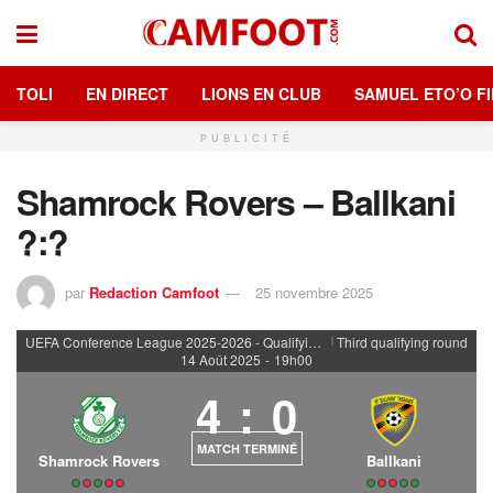
TOLI
EN DIRECT
LIONS EN CLUB
SAMUEL ETO’O FI
PUBLICITÉ
Shamrock Rovers – Ballkani
?:?
par
Redaction Camfoot
25 novembre 2025
UEFA Conference League 2025-2026 - Qualifying rounds
Third qualifying round
|
14 Août 2025
-
19h00
4
:
0
MATCH TERMINÉ
Shamrock Rovers
Ballkani