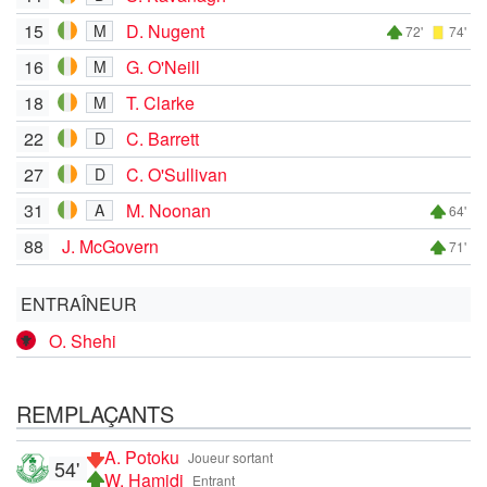
15
D. Nugent
M
72'
74'
16
G. O'Neill
M
18
T. Clarke
M
22
C. Barrett
D
27
C. O'Sullivan
D
31
M. Noonan
A
64'
88
J. McGovern
71'
ENTRAÎNEUR
O. Shehi
REMPLAÇANTS
A. Potoku
Joueur sortant
54'
W. Hamidi
Entrant