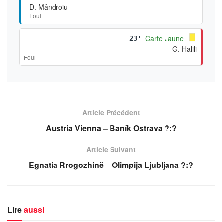
D. Mândroiu
Foul
Carte Jaune
23'
G. Halili
Foul
Article Précédent
Austria Vienna – Baník Ostrava ?:?
Article Suivant
Egnatia Rrogozhinë – Olimpija Ljubljana ?:?
Lire
aussi