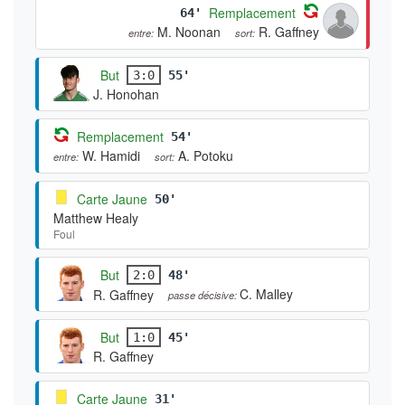
Remplacement
64'
M. Noonan
R. Gaffney
entre:
sort:
But
3:0
55'
J. Honohan
Remplacement
54'
W. Hamidi
A. Potoku
entre:
sort:
Carte Jaune
50'
Matthew Healy
Foul
But
2:0
48'
C. Malley
R. Gaffney
passe décisive:
But
1:0
45'
R. Gaffney
Carte Jaune
31'