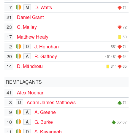
7
D. Watts
M
71'
21
Daniel Grant
23
C. Malley
72'
17
Matthew Healy
50'
2
J. Honohan
D
55'
71'
20
R. Gaffney
A
45'
48'
64'
14
D. Mândroiu
31'
65'
REMPLAÇANTS
41
Alex Noonan
3
Adam James Matthews
D
71'
9
A. Greene
A
10
G. Burke
A
65'
67'
11
S. Kavanagh
D