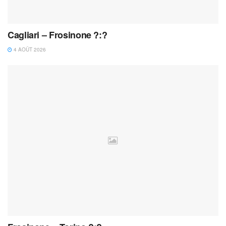
Cagliari – Frosinone ?:?
4 AOÛT 2026