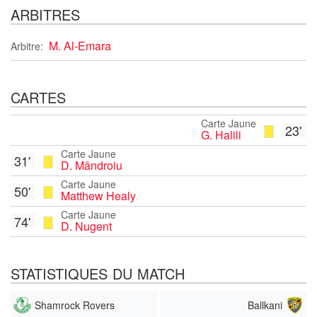
ARBITRES
M. Al-Emara
Arbitre:
CARTES
Carte Jaune
23'
G. Halili
Carte Jaune
31'
D. Mândroiu
Carte Jaune
50'
Matthew Healy
Carte Jaune
74'
D. Nugent
STATISTIQUES DU MATCH
Shamrock Rovers
Ballkani