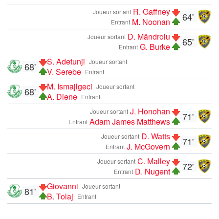
R. Gaffney
Joueur sortant
64'
M. Noonan
Entrant
D. Mândroiu
Joueur sortant
65'
G. Burke
Entrant
S. Adetunji
Joueur sortant
68'
V. Serebe
Entrant
M. Ismajlgeci
Joueur sortant
68'
A. Diene
Entrant
J. Honohan
Joueur sortant
71'
Adam James Matthews
Entrant
D. Watts
Joueur sortant
71'
J. McGovern
Entrant
C. Malley
Joueur sortant
72'
D. Nugent
Entrant
Giovanni
Joueur sortant
81'
B. Tolaj
Entrant