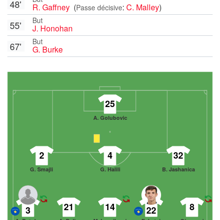
48'
R. Gaffney
(
:
C. Malley
)
Passe décisive
But
55'
J. Honohan
But
67'
G. Burke
25
A. Golubovic
2
4
32
G. Smajli
G. Halili
B. Jashanica
21
14
8
3
22