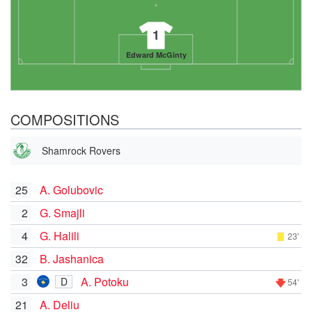
1
Edward McGinty
COMPOSITIONS
Shamrock Rovers
25
A. Golubovic
2
G. Smajli
4
G. Halili
23'
32
B. Jashanica
3
A. Potoku
D
54'
21
A. Deliu