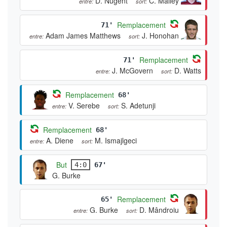
D. Nugent
C. Malley
entre:
sort:
Remplacement
71'
Adam James Matthews
J. Honohan
entre:
sort:
Remplacement
71'
J. McGovern
D. Watts
entre:
sort:
Remplacement
68'
V. Serebe
S. Adetunji
entre:
sort:
Remplacement
68'
A. Diene
M. Ismajlgeci
entre:
sort:
But
4:0
67'
G. Burke
Remplacement
65'
G. Burke
D. Mândroiu
entre:
sort: