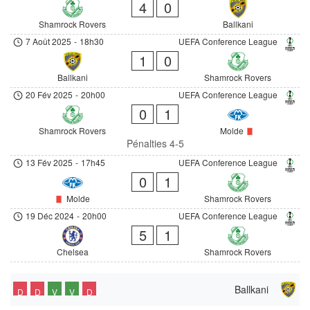
4
0
Shamrock Rovers
Ballkani
7 Août 2025
-
18h30
UEFA Conference League
1
0
Ballkani
Shamrock Rovers
20 Fév 2025
-
20h00
UEFA Conference League
0
1
Shamrock Rovers
Molde
Pénalties 4-5
13 Fév 2025
-
17h45
UEFA Conference League
0
1
Molde
Shamrock Rovers
19 Déc 2024
-
20h00
UEFA Conference League
5
1
Chelsea
Shamrock Rovers
Ballkani
D
D
V
V
D