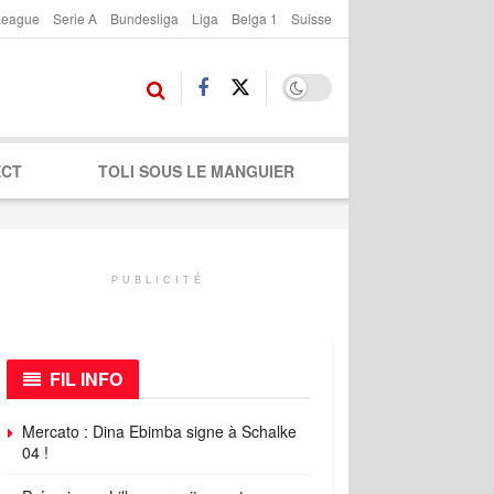
League
Serie A
Bundesliga
Liga
Belga 1
Suisse
ECT
TOLI SOUS LE MANGUIER
PUBLICITÉ
FIL INFO
Mercato : Dina Ebimba signe à Schalke
04 !