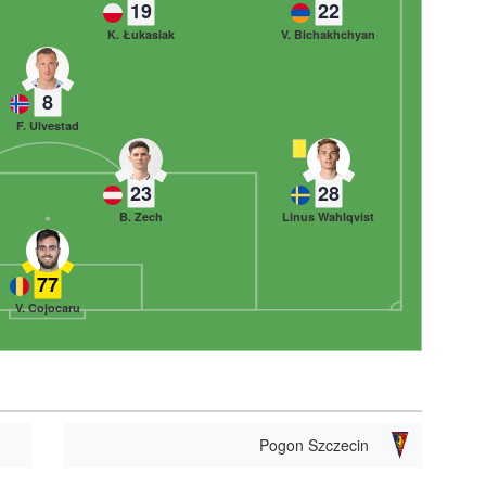
19
22
K. Łukasiak
V. Bichakhchyan
8
F. Ulvestad
23
28
B. Zech
Linus Wahlqvist
77
V. Cojocaru
Pogon Szczecin