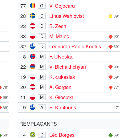
77
V. Cojocaru
G
28
Linus Wahlqvist
D
39'
23
B. Zech
D
33
M. Malec
D
90'
32
Leonardo Pablo Koutris
D
69'
8
F. Ulvestad
M
22
V. Bichakhchyan
M
90'
19
K. Łukasiak
M
69'
20
A. Gorgon
M
78'
77'
11
K. Grosicki
M
69'
9
E. Koulouris
A
69'
17'
REMPLAÇANTS
4
Léo Borges
D
69'
69'