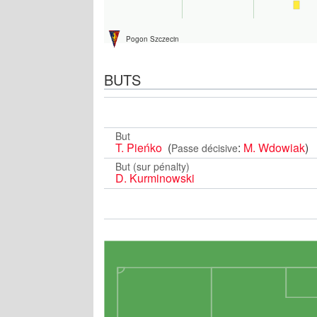
Pogon Szczecin
BUTS
But
T. Pieńko
(
:
M. Wdowiak
)
Passe décisive
But (sur pénalty)
D. Kurminowski