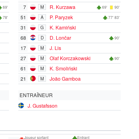
7
R. Kurzawa
M
69'
69'
90'
51
P. Paryzek
A
78'
77'
83'
31
K. Kamiński
G
68
D. Lončar
D
90'
17
J. Lis
M
27
Olaf Korczakowski
M
90'
61
K. Smoliński
M
21
João Gamboa
M
ENTRAÎNEUR
J. Gustafsson
Joueur sortant
Entrant