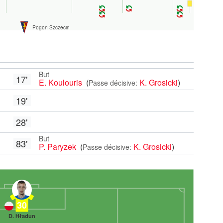
Pogon Szczecin
But
17'
E. Koulouris
(
K. Grosicki
)
Passe décisive:
19'
28'
But
83'
P. Paryzek
(
K. Grosicki
)
Passe décisive:
30
D. Hładun