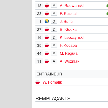
18
A. Radwański
M
23
P. Kusztal
M
1
J. Burić
G
27
B. Kłudka
D
16
K. Lepczyński
D
35
F. Kocaba
M
44
M. Reguła
M
11
A. Woźniak
A
ENTRAÎNEUR
W. Fornalik
REMPLAÇANTS