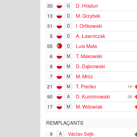
30
D. Hładun
G
13
M. Grzybek
D
31
I. Orlikowski
D
5
A. Ławniczak
D
55
Luís Mata
D
6
T. Makowski
M
8
D. Dąbrowski
M
7
M. Mróz
M
21
T. Pieńko
M
19'
90
D. Kurminowski
A
28'
17
M. Wdowiak
M
REMPLAÇANTS
9
Václav Sejk
A