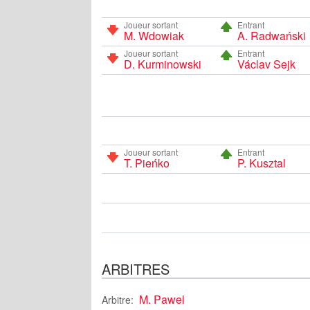
Joueur sortant
Entrant
M. Wdowiak
A. Radwański
Joueur sortant
Entrant
D. Kurminowski
Václav Sejk
Joueur sortant
Entrant
T. Pieńko
P. Kusztal
ARBITRES
M. Pawel
Arbitre: