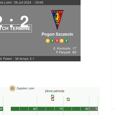
bia Lubin
28 Juil 2024
-
12h45
|
2
:
2
TCH TERMINÉ
Pogon Szczecin
N
V
D
N
V
E. Koulouris
17'
P. Paryzek
83'
 M. Pawel
Mi-temps: 2-1
|
Zaglebie Lubin
2ème période
45'
60'
75'
90'
5'