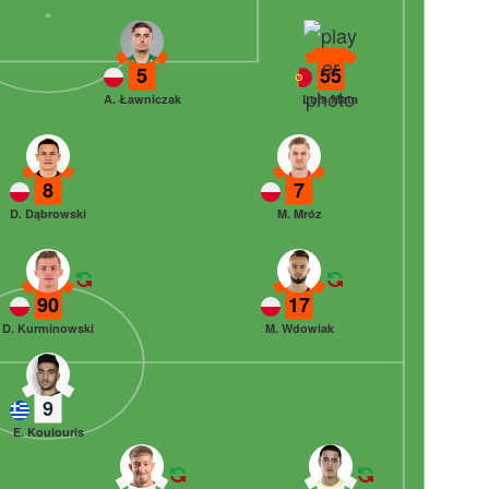
5
55
A. Ławniczak
Luís Mata
8
7
D. Dąbrowski
M. Mróz
90
17
D. Kurminowski
M. Wdowiak
9
E. Koulouris