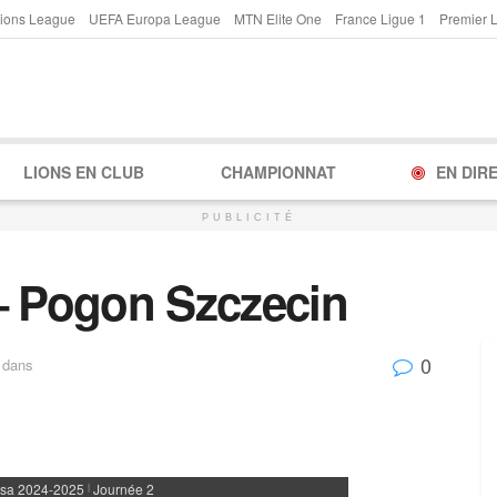
ions League
UEFA Europa League
MTN Elite One
France Ligue 1
Premier 
LIONS EN CLUB
CHAMPIONNAT
EN DIR
PUBLICITÉ
– Pogon Szczecin
0
dans
asa 2024-2025
Journée 2
|