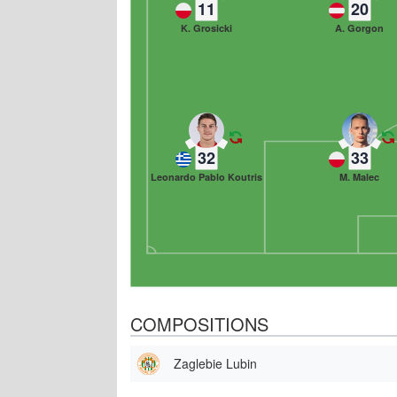
11
20
K. Grosicki
A. Gorgon
32
33
Leonardo Pablo Koutris
M. Malec
COMPOSITIONS
Zaglebie Lubin