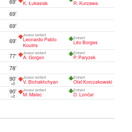
69'
K. Łukasiak
R. Kurzawa
69'
69'
Joueur sortant
Entrant
Leonardo Pablo
69'
Léo Borges
Koutris
Joueur sortant
Entrant
77'
A. Gorgon
P. Paryzek
78'
90'
Joueur sortant
Entrant
V. Bichakhchyan
Olaf Korczakowski
+2
90'
Joueur sortant
Entrant
M. Malec
D. Lončar
+2