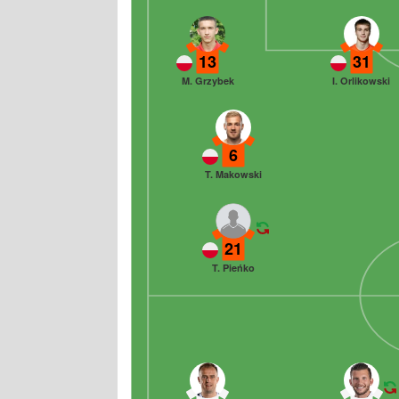
13
31
M. Grzybek
I. Orlikowski
6
T. Makowski
21
T. Pieńko