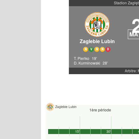
Stadion Zagłę
MA
Zaglebie Lubin
N
V
N
N
D
T. Pieńko
19'
D. Kurminowski
28'
Arbitre:
Zaglebie Lubin
1ère période
15'
30'