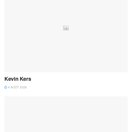
Kevin Kers
4 AOÛT 2026