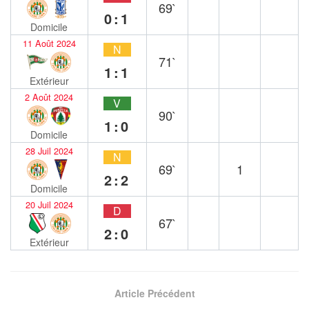
69`
0:1
Domicile
11 Août 2024
N
71`
1:1
Extérieur
2 Août 2024
V
90`
1:0
Domicile
28 Juil 2024
N
69`
1
2:2
Domicile
20 Juil 2024
D
67`
2:0
Extérieur
Article Précédent