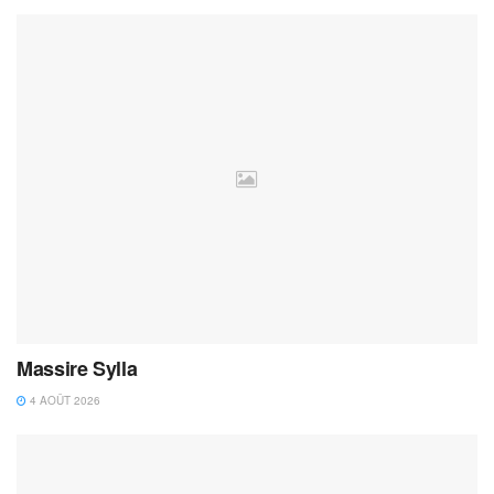
Massire Sylla
4 AOÛT 2026