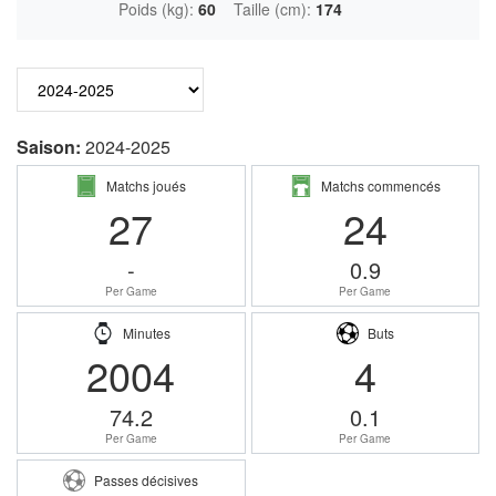
Poids (kg):
60
Taille (cm):
174
Saison:
2024-2025
Matchs joués
Matchs commencés
27
24
-
0.9
Per Game
Per Game
Minutes
Buts
2004
4
74.2
0.1
Per Game
Per Game
Passes décisives