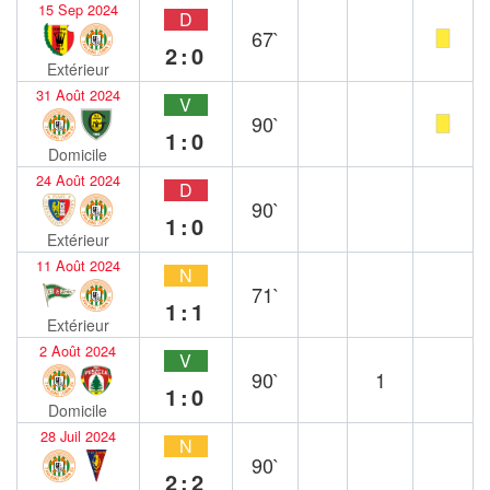
15 Sep 2024
D
67`
2:0
Extérieur
31 Août 2024
V
90`
1:0
Domicile
24 Août 2024
D
90`
1:0
Extérieur
11 Août 2024
N
71`
1:1
Extérieur
2 Août 2024
V
90`
1
1:0
Domicile
28 Juil 2024
N
90`
2:2