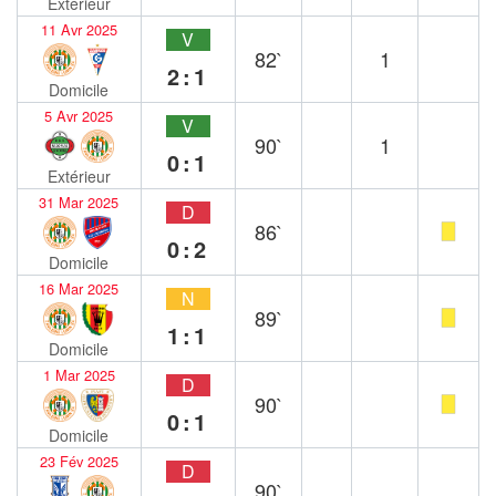
Extérieur
11 Avr 2025
V
82`
1
2:1
Domicile
5 Avr 2025
V
90`
1
0:1
Extérieur
31 Mar 2025
D
86`
0:2
Domicile
16 Mar 2025
N
89`
1:1
Domicile
1 Mar 2025
D
90`
0:1
Domicile
23 Fév 2025
D
90`