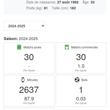
Date de naissance:
27 août 1992
Âge:
33
Poids (kg):
81
Taille (cm):
182
Saison:
2024-2025
Matchs joués
Matchs commencés
30
30
-
1.0
Per Game
Per Game
Minutes
Buts
2637
1
87.9
0.03
Per Game
Per Game