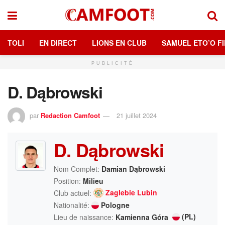
TOLI
EN DIRECT
LIONS EN CLUB
SAMUEL ETO’O FI
PUBLICITÉ
D. Dąbrowski
par
Redaction Camfoot
21 juillet 2024
D. Dąbrowski
Nom Complet:
Damian Dąbrowski
Position:
Milieu
Zaglebie Lubin
Club actuel:
Nationalité:
Pologne
(PL)
Lieu de naissance:
Kamienna Góra