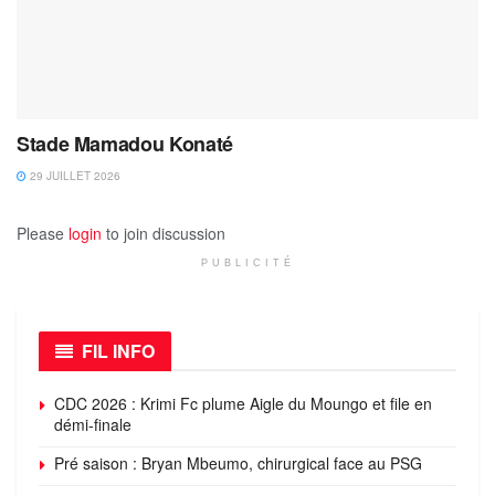
Stade Mamadou Konaté
29 JUILLET 2026
Please
login
to join discussion
PUBLICITÉ
FIL INFO
CDC 2026 : Krimi Fc plume Aigle du Moungo et file en
démi-finale
Pré saison : Bryan Mbeumo, chirurgical face au PSG