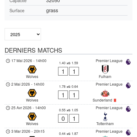
32050
Capacité
grass
Surface
DERNIERS MATCHS
17 Mai 2026
-
14h00
Premier League
1.40
1.59
xG
1
1
Wolves
Fulham
2 Mai 2026
-
14h00
Premier League
1.78
0.64
xG
1
1
Wolves
Sunderland
25 Avr 2026
-
14h00
Premier League
0.55
1.05
xG
0
1
Wolves
Tottenham
3 Mar 2026
-
20h15
Premier League
0.44
1.87
xG