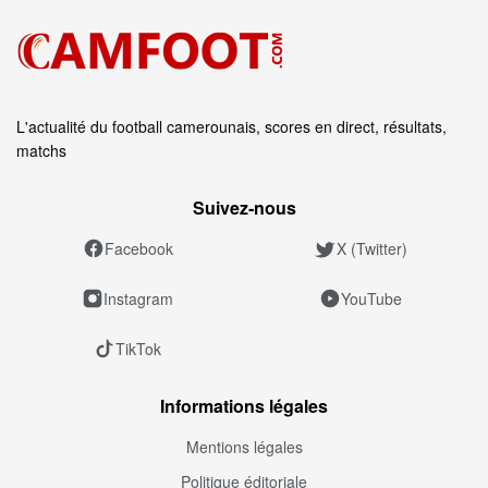
L'actualité du football camerounais, scores en direct, résultats,
matchs
Suivez‑nous
Facebook
X (Twitter)
Instagram
YouTube
TikTok
Informations légales
Mentions légales
Politique éditoriale