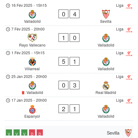
16 Fév 2025
-
15h15
Liga
0
4
Valladolid
Sevilla
7 Fév 2025
-
20h00
Liga
1
0
Rayo Vallecano
Valladolid
1 Fév 2025
-
15h15
Liga
5
1
Villarreal
Valladolid
25 Jan 2025
-
20h00
Liga
0
3
Valladolid
Real Madrid
17 Jan 2025
-
20h00
Liga
2
1
Espanyol
Valladolid
Sevilla
V
V
V
D
D