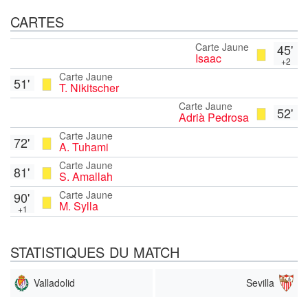
CARTES
Carte Jaune
45'
Isaac
+2
Carte Jaune
51'
T. Nikitscher
Carte Jaune
52'
Adrià Pedrosa
Carte Jaune
72'
A. Tuhami
Carte Jaune
81'
S. Amallah
Carte Jaune
90'
M. Sylla
+1
STATISTIQUES DU MATCH
Valladolid
Sevilla