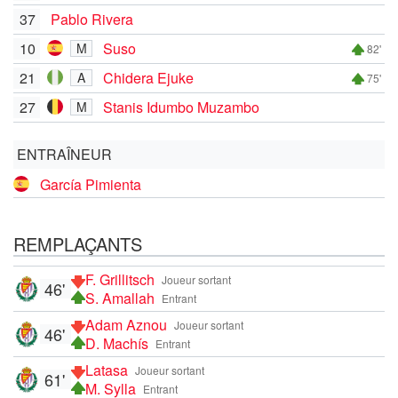
37
Pablo Rivera
10
Suso
M
82'
21
Chidera Ejuke
A
75'
27
Stanis Idumbo Muzambo
M
ENTRAÎNEUR
García Pimienta
REMPLAÇANTS
F. Grillitsch
Joueur sortant
46'
S. Amallah
Entrant
Adam Aznou
Joueur sortant
46'
D. Machís
Entrant
Latasa
Joueur sortant
61'
M. Sylla
Entrant