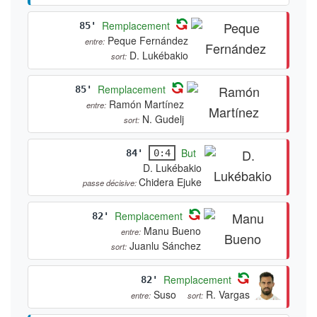
Remplacement
85'
Peque Fernández
entre:
D. Lukébakio
sort:
Remplacement
85'
Ramón Martínez
entre:
N. Gudelj
sort:
But
84'
0:4
D. Lukébakio
Chidera Ejuke
passe décisive:
Remplacement
82'
Manu Bueno
entre:
Juanlu Sánchez
sort:
Remplacement
82'
Suso
R. Vargas
entre:
sort: