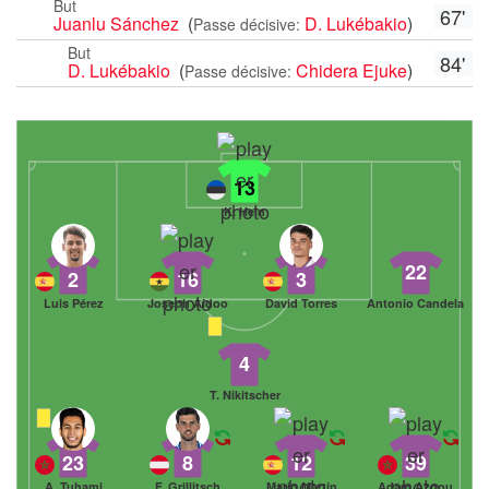
But
67'
Juanlu Sánchez
(
D. Lukébakio
)
Passe décisive:
But
84'
D. Lukébakio
(
Chidera Ejuke
)
Passe décisive:
13
K. Hein
22
2
16
3
Luis Pérez
Joseph Aidoo
David Torres
Antonio Candela
4
T. Nikitscher
23
8
12
39
A. Tuhami
F. Grillitsch
Mario Martín
Adam Aznou