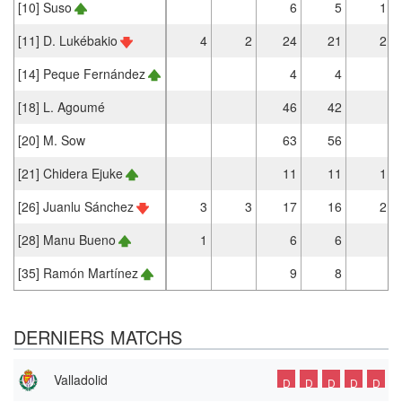
[10] Suso
6
5
1
[11] D. Lukébakio
4
2
24
21
2
[14] Peque Fernández
4
4
[18] L. Agoumé
46
42
[20] M. Sow
63
56
[21] Chidera Ejuke
11
11
1
[26] Juanlu Sánchez
3
3
17
16
2
[28] Manu Bueno
1
6
6
[35] Ramón Martínez
9
8
DERNIERS MATCHS
Valladolid
D
D
D
D
D