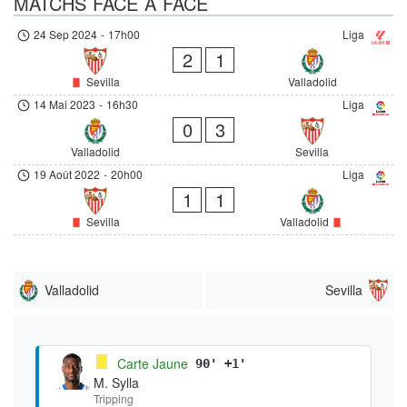
MATCHS FACE À FACE
24 Sep 2024
-
17h00
Liga
2
1
Sevilla
Valladolid
14 Mai 2023
-
16h30
Liga
0
3
Valladolid
Sevilla
19 Août 2022
-
20h00
Liga
1
1
Sevilla
Valladolid
Valladolid
Sevilla
Carte Jaune
90' +1'
M. Sylla
Tripping