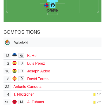
13
Ø. Nyland
COMPOSITIONS
Valladolid
13
K. Hein
G
2
Luis Pérez
D
16
Joseph Aidoo
D
3
David Torres
D
22
Antonio Candela
4
T. Nikitscher
51'
23
A. Tuhami
M
72'