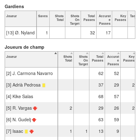
Gardiens
Joueur
Saves
Shots
Shots
Total
Accurat
Key
Tackl
Total
On
Passes
e
Passes
Tot
Target
Passes
[13] Ø. Nyland
1
32
17
Joueurs de champ
Joueur
Shots
Shots
Total
Accurat
Key
Total
On
Passes
e
Passes
Target
Passes
[2] J. Carmona Navarro
62
52
[3] Adrià Pedrosa
37
29
2
[4] Kike Salas
68
57
[5] R. Vargas
2
29
26
2
[6] N. Gudelj
63
59
[7] Isaac
1
1
13
9