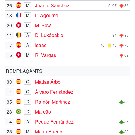
26
Juanlu Sánchez
M
5'
67'
82'
18
L. Agoumé
M
20
M. Sow
M
11
D. Lukébakio
A
84'
85'
7
Isaac
A
45'
45'
75'
5
R. Vargas
M
82'
REMPLAÇANTS
33
Matías Árbol
G
1
Álvaro Fernández
G
35
Ramón Martínez
D
85'
23
Marcão
D
14
Peque Fernández
A
85'
28
Manu Bueno
M
82'