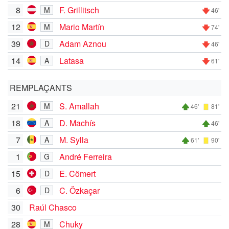
8
F. Grillitsch
M
46'
12
Mario Martín
M
74'
39
Adam Aznou
D
46'
14
Latasa
A
61'
REMPLAÇANTS
21
S. Amallah
M
46'
81'
18
D. Machís
A
46'
7
M. Sylla
A
61'
90'
1
André Ferreira
G
15
E. Cömert
D
6
C. Özkaçar
D
30
Raúl Chasco
28
Chuky
M