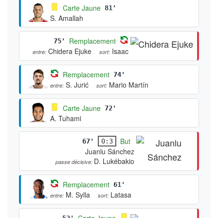
Carte Jaune
81'
S. Amallah
Remplacement
75'
Chidera Ejuke
Isaac
entre:
sort:
Remplacement
74'
S. Jurić
Mario Martín
entre:
sort:
Carte Jaune
72'
A. Tuhami
But
67'
0:3
Juanlu Sánchez
D. Lukébakio
passe décisive:
Remplacement
61'
M. Sylla
Latasa
entre:
sort:
Carte Jaune
52'