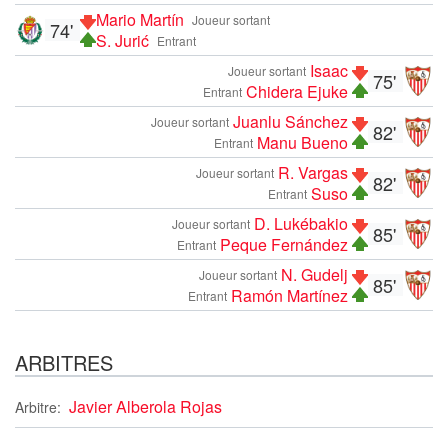
Mario Martín
Joueur sortant
74'
S. Jurić
Entrant
Isaac
Joueur sortant
75'
Chidera Ejuke
Entrant
Juanlu Sánchez
Joueur sortant
82'
Manu Bueno
Entrant
R. Vargas
Joueur sortant
82'
Suso
Entrant
D. Lukébakio
Joueur sortant
85'
Peque Fernández
Entrant
N. Gudelj
Joueur sortant
85'
Ramón Martínez
Entrant
ARBITRES
Javier Alberola Rojas
Arbitre: