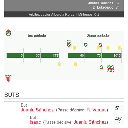
Juanlu Sánchez
67'
D. Lukébakio
84'
Arbitre: Javier Alberola Rojas
Mi-temps: 0-2
|
1ère période
2ème période
15'
30'
45'
2'
60'
75'
90'
3'
BUTS
But
5'
Juanlu Sánchez
(
R. Vargas
)
Passe décisive:
But
45'
Isaac
(
Juanlu Sánchez
)
Passe décisive:
+1