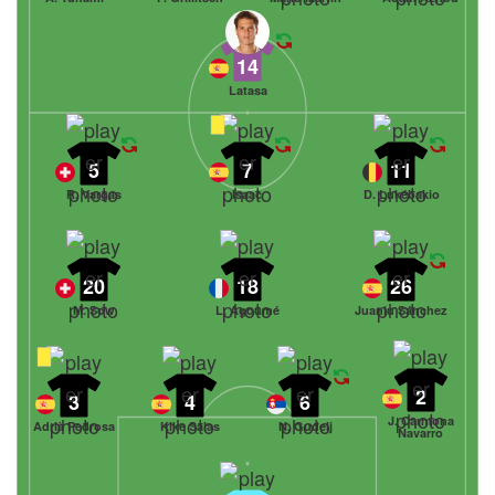
14
Latasa
5
7
11
R. Vargas
Isaac
D. Lukébakio
20
18
26
M. Sow
L. Agoumé
Juanlu Sánchez
2
3
4
6
J. Carmona
Adrià Pedrosa
Kike Salas
N. Gudelj
Navarro