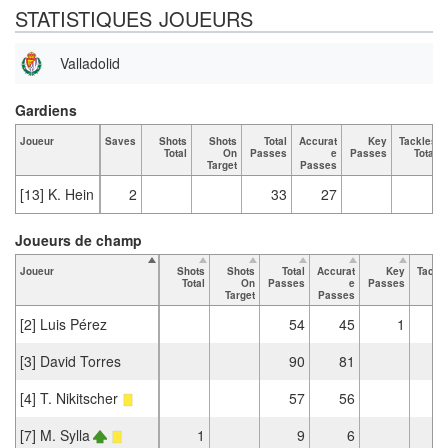
STATISTIQUES JOUEURS
Valladolid
Gardiens
Joueur
Saves
Shots
Shots
Total
Accurat
Key
Tackles
Total
On
Passes
e
Passes
Total
Target
Passes
[13] K. Hein
2
33
27
Joueurs de champ
Joueur
Shots
Shots
Total
Accurat
Key
Tackl
Total
On
Passes
e
Passes
Tot
Target
Passes
[2] Luis Pérez
54
45
1
[3] David Torres
90
81
[4] T. Nikitscher
57
56
[7] M. Sylla
1
9
6