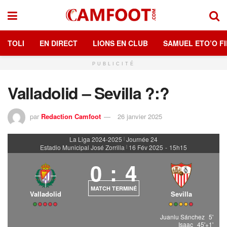
TOLI
EN DIRECT
LIONS EN CLUB
SAMUEL ETO’O FI
PUBLICITÉ
Valladolid – Sevilla ?:?
par
Redaction Camfoot
26 janvier 2025
La Liga 2024-2025
Journée 24
|
Estadio Municipal José Zorrilla
16 Fév 2025
-
15h15
|
0
:
4
MATCH TERMINÉ
Valladolid
Sevilla
Juanlu Sánchez
5'
Isaac
45'+1'