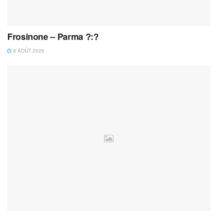
Frosinone – Parma ?:?
8 AOÛT 2026