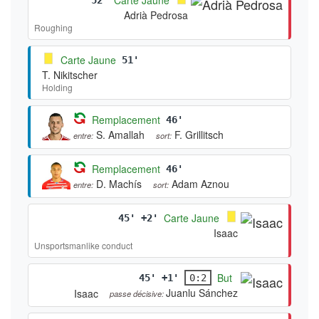
Adrià Pedrosa
Roughing
Carte Jaune
51'
T. Nikitscher
Holding
Remplacement
46'
S. Amallah
F. Grillitsch
entre:
sort:
Remplacement
46'
D. Machís
Adam Aznou
entre:
sort:
Carte Jaune
45' +2'
Isaac
Unsportsmanlike conduct
But
45' +1'
0:2
Juanlu Sánchez
Isaac
passe décisive: