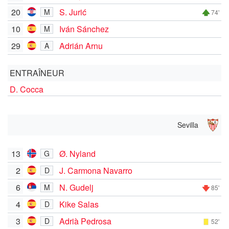
20
S. Jurić
M
74'
10
Iván Sánchez
M
29
Adrián Arnu
A
ENTRAÎNEUR
D. Cocca
Sevilla
13
Ø. Nyland
G
2
J. Carmona Navarro
D
6
N. Gudelj
M
85'
4
Kike Salas
D
3
Adrià Pedrosa
D
52'