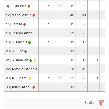
[8] F. Grillitsch
1
1
12
9
[12] Mario Martín
48
41
3
[14] Latasa
1
12
8
[16] Joseph Aidoo
79
75
[18] D. Machís
1
19
17
[20] S. Jurić
11
8
[21] S. Amallah
15
12
1
[22] Antonio Candela
50
43
[23] A. Tuhami
1
1
25
22
1
[39] Adam Aznou
11
7
Sevilla