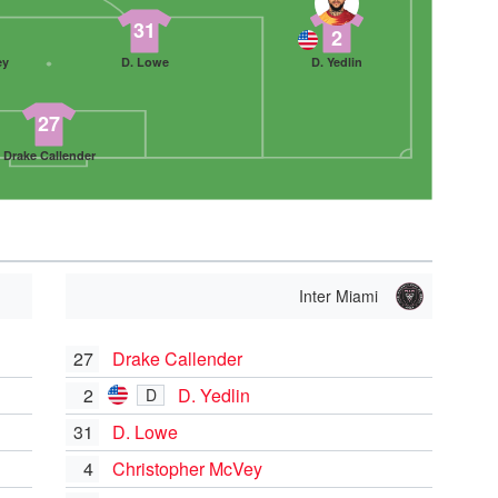
31
2
ey
D. Lowe
D. Yedlin
27
Drake Callender
Inter Miami
27
Drake Callender
2
D. Yedlin
D
31
D. Lowe
4
Christopher McVey