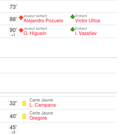
73'
Joueur sortant
Entrant
88'
Alejandro Pozuelo
Victor Ulloa
90'
Joueur sortant
Entrant
G. Higuaín
I. Vassilev
+1
Carte Jaune
32'
L. Campana
Carte Jaune
40'
Gregore
45'
+3