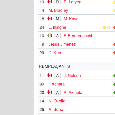
19
R. Laryea
D
4
M. Bradley
8
M. Kaye
M
24
L. Insigne
45'
10
F. Bernardeschi
A
9
Jesús Jiménez
29
D. Kerr
REMPLAÇANTS
11
J. Nelson
A
99
I. Achara
20
A. Akinola
A
14
N. Okello
25
A. Bono