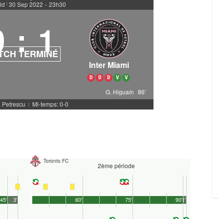
ld
30 Sep 2022
-
23h30
|
0
:
1
TCH TERMINÉ
Inter Miami
D
D
D
V
V
G. Higuaín
86'
. Petrescu
Mi-temps: 0-0
|
Toronto FC
2ème période
45'
3'
60'
75'
90'
1'