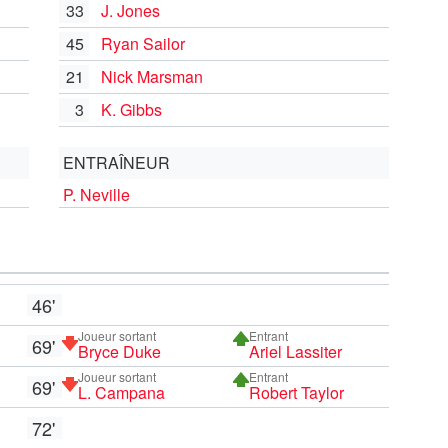
33
J. Jones
45
Ryan Sailor
21
Nick Marsman
3
K. Gibbs
ENTRAÎNEUR
P. Neville
46'
Joueur sortant
Entrant
69'
Bryce Duke
Ariel Lassiter
Joueur sortant
Entrant
69'
L. Campana
Robert Taylor
72'