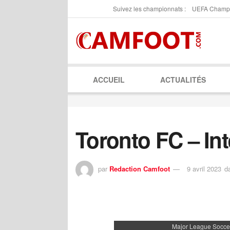
Suivez les championnats :
UEFA Champ
ACCUEIL
ACTUALITÉS
Toronto FC – In
par
Redaction Camfoot
9 avril 2023
d
Major League Socce