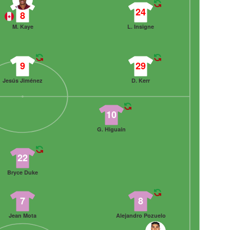
24
8
M. Kaye
L. Insigne
9
29
Jesús Jiménez
D. Kerr
10
G. Higuaín
22
Bryce Duke
7
8
Jean Mota
Alejandro Pozuelo