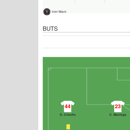
Inter Miami
BUTS
44
23
D. Criscito
C. Mavinga