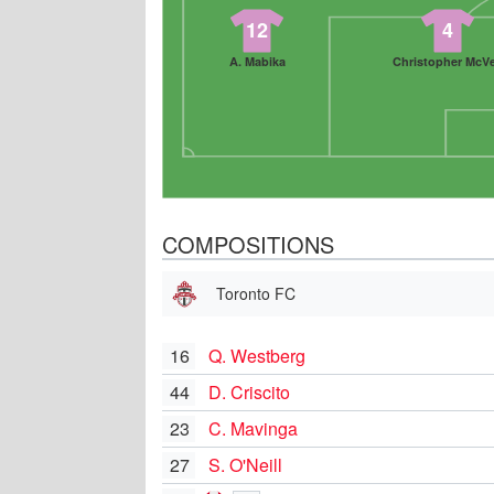
12
4
A. Mabika
Christopher McV
COMPOSITIONS
Toronto FC
16
Q. Westberg
44
D. Criscito
23
C. Mavinga
27
S. O'Neill