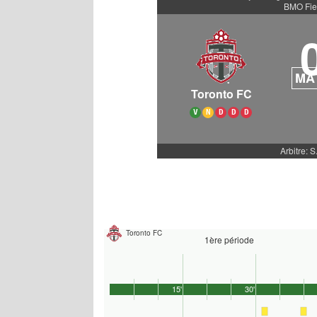
BMO Fie
MA
Toronto FC
V
N
D
D
D
Arbitre: S
Toronto FC
1ère période
15'
30'