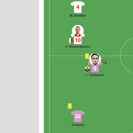
4
M. Bradley
10
F. Bernardeschi
9
L. Campana
26
Gregore