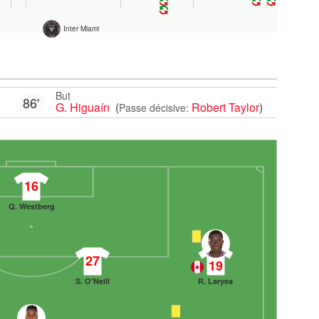
Inter Miami
But
86'
G. Higuaín
(
Robert Taylor
)
Passe décisive:
16
Q. Westberg
27
19
S. O'Neill
R. Laryea