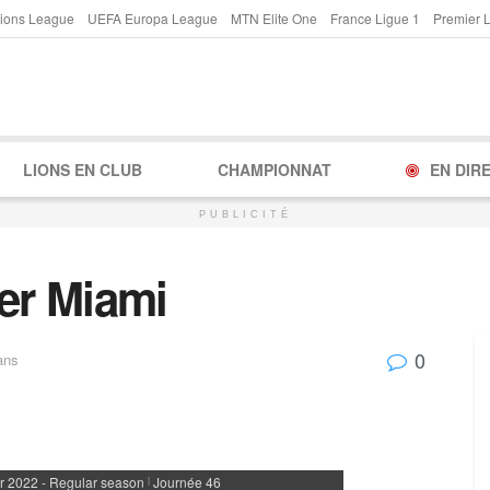
ions League
UEFA Europa League
MTN Elite One
France Ligue 1
Premier 
LIONS EN CLUB
CHAMPIONNAT
EN DIR
PUBLICITÉ
ter Miami
0
ans
r 2022 - Regular season
Journée 46
|