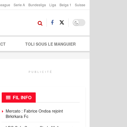
League
Serie A
Bundesliga
Liga
Belga 1
Suisse
ECT
TOLI SOUS LE MANGUIER
PUBLICITÉ
FIL INFO
Mercato : Fabrice Ondoa rejoint
Birkirkara Fc