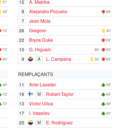
12
A. Mabika
57'
8
Alejandro Pozuelo
49'
88'
7
Jean Mota
26
Gregore
72'
40'
22
Bryce Duke
69'
10
G. Higuaín
73'
86'
90'
9
L. Campana
A
46'
32'
69'
REMPLAÇANTS
11
Ariel Lassiter
46'
69'
16
Robert Taylor
M
72'
69'
13
Victor Ulloa
73'
88'
17
I. Vassilev
90'
25
E. Rodríguez
M