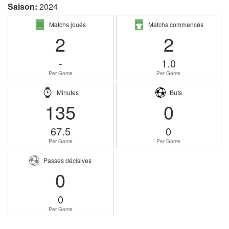
Saison:
2024
Matchs joués
Matchs commencés
2
2
-
1.0
Per Game
Per Game
Minutes
Buts
135
0
67.5
0
Per Game
Per Game
Passes décisives
0
0
Per Game