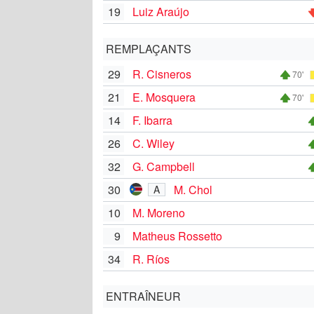
19
Luiz Araújo
REMPLAÇANTS
29
R. Cisneros
70'
21
E. Mosquera
70'
14
F. Ibarra
26
C. Wiley
32
G. Campbell
30
M. Chol
A
10
M. Moreno
9
Matheus Rossetto
34
R. Ríos
ENTRAÎNEUR