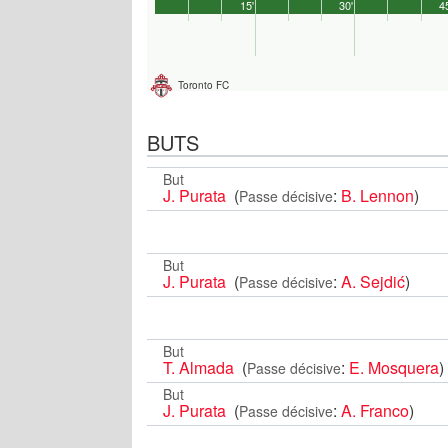
15'
30'
4
Toronto FC
BUTS
But
J. Purata
(
:
B. Lennon
)
Passe décisive
But
J. Purata
(
:
A. Sejdić
)
Passe décisive
But
T. Almada
(
:
E. Mosquera
)
Passe décisive
But
J. Purata
(
:
A. Franco
)
Passe décisive