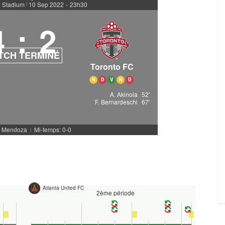
 Stadium
10 Sep 2022
-
23h30
|
4
:
2
TCH TERMINÉ
Toronto FC
N
D
V
N
D
A. Akinola
52'
F. Bernardeschi
67'
R. Mendoza
Mi-temps: 0-0
|
Atlanta United FC
2ème période