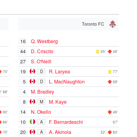
Toronto FC
16
Q. Westberg
44
D. Criscito
45'
46'
27
S. O'Neill
19
R. Laryea
D
70'
77'
5
L. MacNaughton
D
68'
4
M. Bradley
'
88'
8
M. Kaye
M
14
N. Okello
90'
46'
10
F. Bernardeschi
A
86'
67'
20
A. Akinola
A
70'
52'
83'