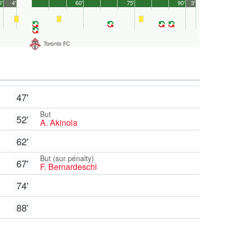
5'
4'
60'
75'
90'
3'
Toronto FC
47'
But
52'
A. Akinola
62'
But (sur pénalty)
67'
F. Bernardeschi
74'
88'