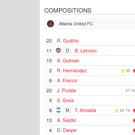
COMPOSITIONS
Atlanta United FC
23
R. Gudiño
11
B. Lennon
D
15
A. Gutman
2
R. Hernández
39'
6
A. Franco
22
J. Purata
47'
62
5
S. Sosa
8
T. Almada
M
45'
74'
13
A. Sejdić
4
D. Dwyer