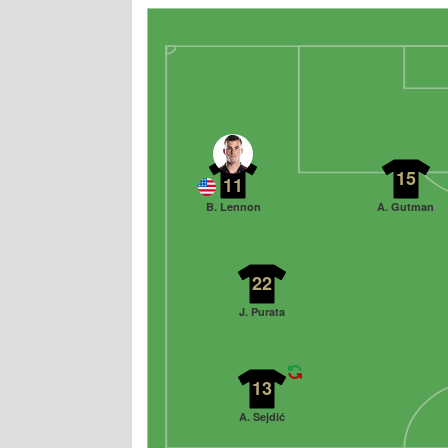
15
11
B. Lennon
A. Gutman
22
J. Purata
13
A. Sejdić