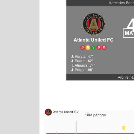
Mercedes-Benz
MA
Atlanta United FC
D
N
V
D
D
J. Purata
47'
J. Purata
62'
T. Almada
74'
J. Purata
88'
Arbitre: 
Atlanta United FC
1ère période