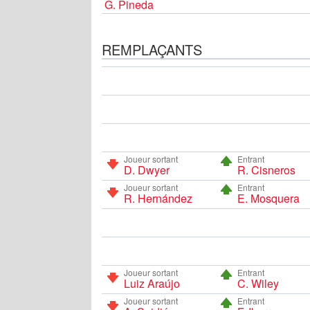
G. Pineda
REMPLAÇANTS
Joueur sortant
Entrant
D. Dwyer
R. Cisneros
Joueur sortant
Entrant
R. Hernández
E. Mosquera
Joueur sortant
Entrant
Luiz Araújo
C. Wiley
Joueur sortant
Entrant