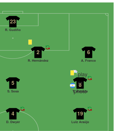
23
R. Gudiño
2
6
R. Hernández
A. Franco
5
8
S. Sosa
T. Almada
4
19
D. Dwyer
Luiz Araújo