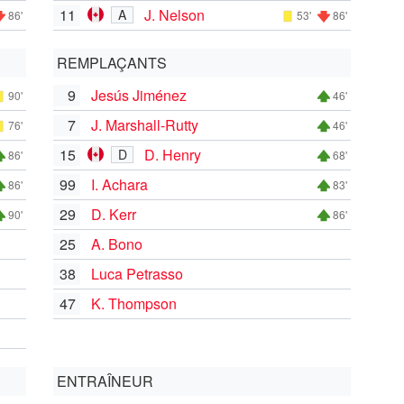
11
J. Nelson
A
86'
53'
86'
REMPLAÇANTS
9
Jesús Jiménez
90'
46'
7
J. Marshall-Rutty
76'
46'
15
D. Henry
D
86'
68'
99
I. Achara
86'
83'
29
D. Kerr
90'
86'
25
A. Bono
38
Luca Petrasso
47
K. Thompson
ENTRAÎNEUR