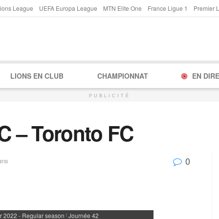
ions League
UEFA Europa League
MTN Elite One
France Ligue 1
Premier 
LIONS EN CLUB
CHAMPIONNAT
EN DIR
PUBLICITÉ
FC – Toronto FC
0
ans
r 2022 - Regular season
Journée 42
|