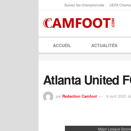
Suivez les championnats :
UEFA Champ
ACCUEIL
ACTUALITÉS
Atlanta United 
par
Redaction Camfoot
9 avril 2023
d
Major League Socce