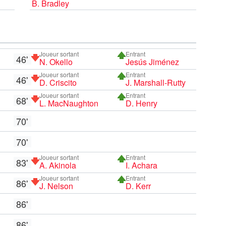
B. Bradley
Joueur sortant
Entrant
46'
N. Okello
Jesús Jiménez
Joueur sortant
Entrant
46'
D. Criscito
J. Marshall-Rutty
Joueur sortant
Entrant
68'
L. MacNaughton
D. Henry
70'
70'
Joueur sortant
Entrant
83'
A. Akinola
I. Achara
Joueur sortant
Entrant
86'
J. Nelson
D. Kerr
86'
86'