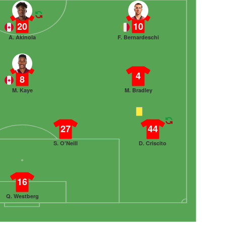
20
10
A. Akinola
F. Bernardeschi
4
8
M. Kaye
M. Bradley
27
44
S. O'Neill
D. Criscito
16
Q. Westberg