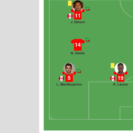
11
J. Nelson
14
N. Okello
5
19
L. MacNaughton
R. Laryea