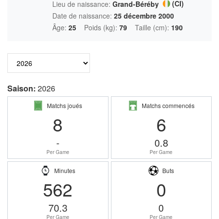
(CI)
Lieu de naissance:
Grand-Béréby
Date de naissance:
25 décembre 2000
Âge:
25
Poids (kg):
79
Taille (cm):
190
Saison:
2026
Matchs joués
Matchs commencés
8
6
-
0.8
Per Game
Per Game
Minutes
Buts
562
0
70.3
0
Per Game
Per Game