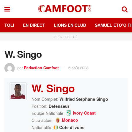
TOLI
EN DIRECT
LIONS EN CLUB
SAMUEL ETO’O FI
PUBLICITÉ
W. Singo
par
Redaction Camfoot
6 août 2023
W. Singo
Nom Complet:
Wilfried Stephane Singo
Position:
Défenseur
Ivory Coast
Equipe Nationale:
Monaco
Club actuel:
Nationalité:
Côte d'Ivoire