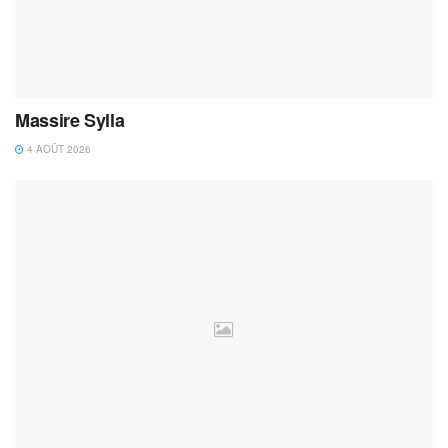
Massire Sylla
4 AOÛT 2026