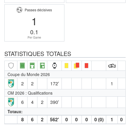
Passes décisives
1
0.1
Per Game
STATISTIQUES TOTALES
Coupe du Monde 2026
2
2
172′
1
CM 2026 : Qualifications
6
4
2
390′
Totaux:
8
6
2
562′
0
0
0
0 (0)
1
0