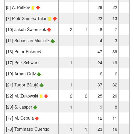
[5] A. Petkov
26
22
[7] Piotr Samiec-Talar
22
13
3
[10] Jakub Świerczok
2
1
8
7
1
[11] Sebastian Musiolik
4
3
[16] Peter Pokorný
47
39
[17] Petr Schwarz
1
24
19
3
[19] Arnau Ortiz
6
6
[21] Tudor Băluță
1
37
32
1
[22] M. Żukowski
2
2
25
20
[23] S. Jasper
1
9
8
[77] M. Cebula
12
11
[78] Tommaso Guercio
1
1
23
16