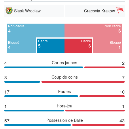
Slask Wroclaw
Cracovia Krakow
Non cadré
Non cadré
4
6
Cadré
Cadré
Bloqué
Bloqué
5
6
4
1
4
Cartes jaunes
2
3
Coup de coins
7
17
Fautes
10
1
Hors-jeu
1
57
Possession de Balle
43