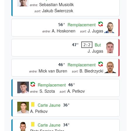
Sebastian Musiolik
entre:
Jakub Świerczok
sort:
Remplacement
56'
A. Hoskonen
J. Jugas
entre:
sort:
But
47'
2:2
J. Jugas
Remplacement
46'
Mick van Buren
B. Biedrzycki
entre:
sort:
Remplacement
46'
S. Szota
A. Petkov
entre:
sort:
Carte Jaune
36'
A. Petkov
Carte Jaune
34'
Piotr Samiec-Talar