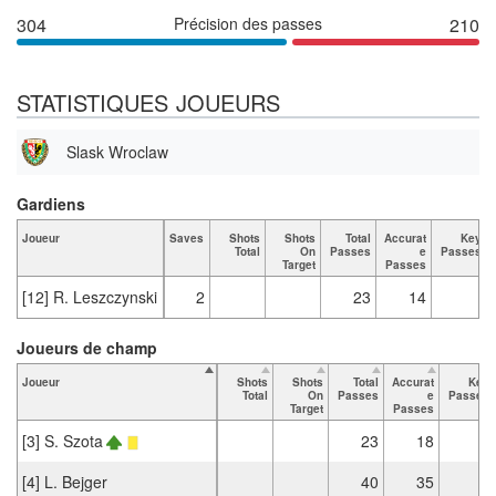
304
Précision des passes
210
STATISTIQUES JOUEURS
Slask Wroclaw
Gardiens
Joueur
Saves
Shots
Shots
Total
Accurat
Key
Total
On
Passes
e
Passes
Target
Passes
[12] R. Leszczynski
2
23
14
Joueurs de champ
Joueur
Shots
Shots
Total
Accurat
Key
Total
On
Passes
e
Passes
Target
Passes
[3] S. Szota
23
18
1
[4] L. Bejger
40
35