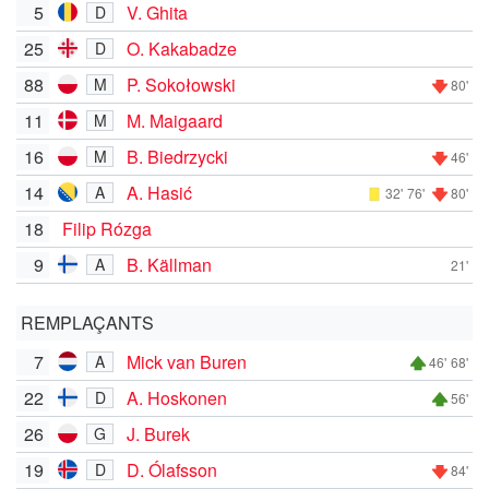
5
V. Ghita
D
25
O. Kakabadze
D
88
P. Sokołowski
M
80'
11
M. Maigaard
M
16
B. Biedrzycki
M
46'
14
A. Hasić
A
32'
76'
80'
18
Filip Rózga
9
B. Källman
A
21'
REMPLAÇANTS
7
Mick van Buren
A
46'
68'
22
A. Hoskonen
D
56'
26
J. Burek
G
19
D. Ólafsson
D
84'