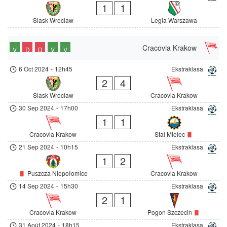
1
1
Slask Wroclaw
Legia Warszawa
Cracovia Krakow
V
D
D
V
V
6 Oct 2024
-
12h45
Ekstraklasa
2
4
Slask Wroclaw
Cracovia Krakow
30 Sep 2024
-
17h00
Ekstraklasa
1
1
Cracovia Krakow
Stal Mielec
21 Sep 2024
-
10h15
Ekstraklasa
1
2
Puszcza Niepołomice
Cracovia Krakow
14 Sep 2024
-
15h30
Ekstraklasa
2
1
Cracovia Krakow
Pogon Szczecin
31 Août 2024
-
18h15
Ekstraklasa