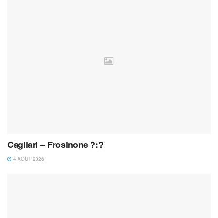
Cagliari – Frosinone ?:?
4 AOÛT 2026