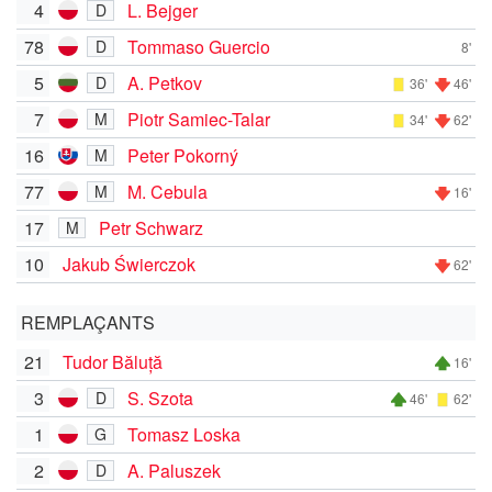
4
L. Bejger
D
78
Tommaso Guercio
D
8'
5
A. Petkov
D
36'
46'
7
Piotr Samiec-Talar
M
34'
62'
16
Peter Pokorný
M
77
M. Cebula
M
16'
17
Petr Schwarz
M
10
Jakub Świerczok
62'
REMPLAÇANTS
21
Tudor Băluță
16'
3
S. Szota
D
46'
62'
1
Tomasz Loska
G
2
A. Paluszek
D