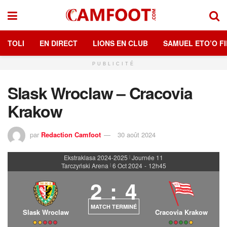
TOLI
EN DIRECT
LIONS EN CLUB
SAMUEL ETO’O FI
PUBLICITÉ
Slask Wroclaw – Cracovia
Krakow
par
Redaction Camfoot
30 août 2024
Ekstraklasa 2024-2025
Journée 11
|
Tarczyński Arena
6 Oct 2024
-
12h45
|
2
:
4
MATCH TERMINÉ
Slask Wroclaw
Cracovia Krakow