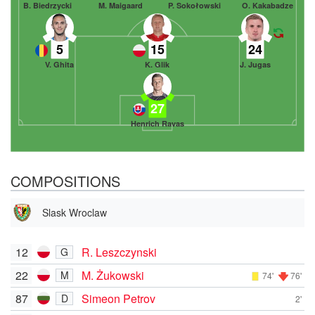
B. Biedrzycki
M. Maigaard
P. Sokołowski
O. Kakabadze
5
15
24
V. Ghita
K. Glik
J. Jugas
27
Henrich Ravas
COMPOSITIONS
Slask Wroclaw
12
R. Leszczynski
G
22
M. Żukowski
M
74'
76'
87
Simeon Petrov
D
2'