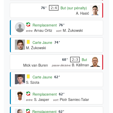
But (sur pénalty)
76'
2:4
A. Hasić
Remplacement
76'
Arnau Ortiz
M. Żukowski
entre:
sort:
Carte Jaune
74'
M. Żukowski
But
68'
2:3
B. Källman
Mick van Buren
passe décisive:
Carte Jaune
62'
S. Szota
Remplacement
62'
S. Jasper
Piotr Samiec-Talar
entre:
sort:
Remplacement
62'