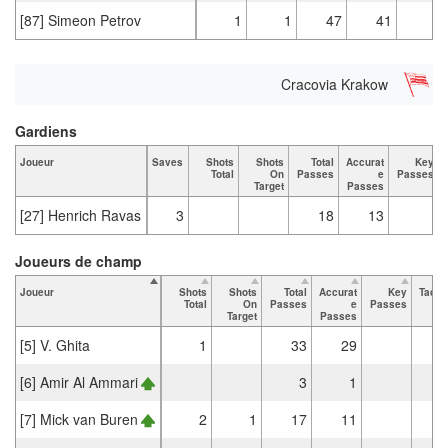
[87] Simeon Petrov
1
1
47
41
Cracovia Krakow
Gardiens
Joueur
Saves
Shots
Shots
Total
Accurat
Key
Total
On
Passes
e
Passes
Target
Passes
[27] Henrich Ravas
3
18
13
Joueurs de champ
Joueur
Shots
Shots
Total
Accurat
Key
Tackl
Total
On
Passes
e
Passes
Tot
Target
Passes
[5] V. Ghita
1
33
29
[6] Amir Al Ammari
3
1
[7] Mick van Buren
2
1
17
11