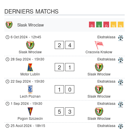
DERNIERS MATCHS
Slask Wroclaw
D
V
D
N
N
6 Oct 2024
-
12h45
Ekstraklasa
2
4
Slask Wroclaw
Cracovia Krakow
28 Sep 2024
-
15h30
Ekstraklasa
2
1
Motor Lublin
Slask Wroclaw
22 Sep 2024
-
15h30
Ekstraklasa
1
0
Lech Poznan
Slask Wroclaw
1 Sep 2024
-
15h30
Ekstraklasa
5
3
Pogon Szczecin
Slask Wroclaw
25 Août 2024
-
18h15
Ekstraklasa