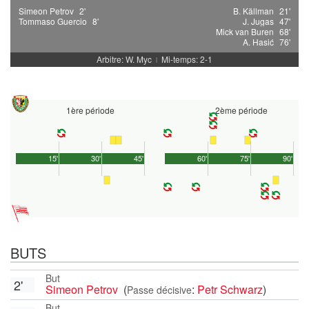
Simeon Petrov
2'
B. Källman
21'
Tommaso Guercio
8'
J. Jugas
47'
Mick van Buren
68'
A. Hasić
76'
Arbitre: W. Myc
Mi-temps: 2-1
|
1ère période
2ème période
15'
30'
45'
60'
75'
90'
BUTS
But
2'
Simeon Petrov
(
:
Petr Schwarz
)
Passe décisive
But