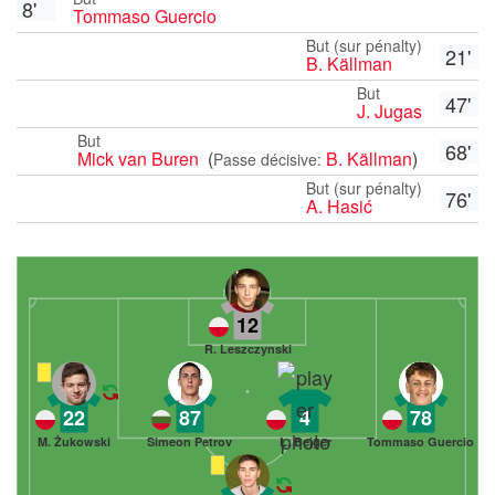
8'
Tommaso Guercio
But (sur pénalty)
21'
B. Källman
But
47'
J. Jugas
But
68'
Mick van Buren
(
B. Källman
)
Passe décisive:
But (sur pénalty)
76'
A. Hasić
12
R. Leszczynski
22
87
4
78
M. Żukowski
Simeon Petrov
L. Bejger
Tommaso Guercio