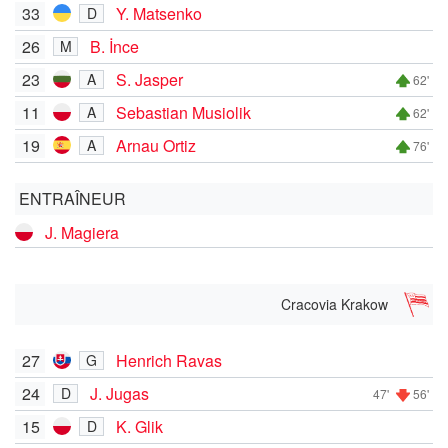
33
Y. Matsenko
D
26
B. İnce
M
23
S. Jasper
A
62'
11
Sebastian Musiolik
A
62'
19
Arnau Ortiz
A
76'
ENTRAÎNEUR
J. Magiera
Cracovia Krakow
27
Henrich Ravas
G
24
J. Jugas
D
47'
56'
15
K. Glik
D