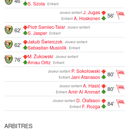
46'
S. Szota
Entrant
J. Jugas
Joueur sortant
56'
A. Hoskonen
Entrant
Piotr Samiec-Talar
Joueur sortant
62'
S. Jasper
Entrant
Jakub Świerczok
Joueur sortant
62'
Sebastian Musiolik
Entrant
M. Żukowski
Joueur sortant
76'
Arnau Ortiz
Entrant
P. Sokołowski
Joueur sortant
80'
Jani Atanasov
Entrant
A. Hasić
Joueur sortant
80'
Amir Al Ammari
Entrant
D. Ólafsson
Joueur sortant
84'
F. Rozga
Entrant
ARBITRES