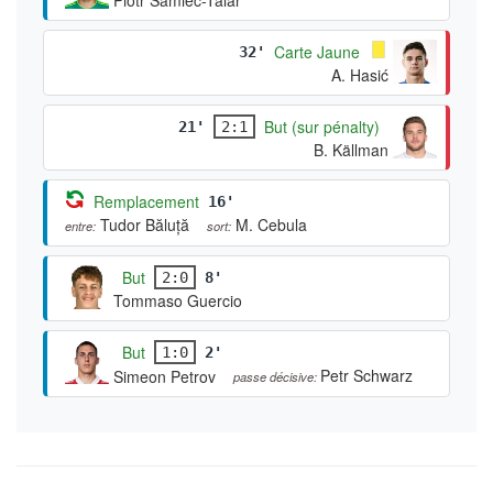
Carte Jaune
32'
A. Hasić
But (sur pénalty)
21'
2:1
B. Källman
Remplacement
16'
Tudor Băluță
M. Cebula
entre:
sort:
But
2:0
8'
Tommaso Guercio
But
1:0
2'
Petr Schwarz
Simeon Petrov
passe décisive: