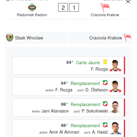
2
1
Radomiak Radom
Cracovia Krakow
Slask Wroclaw
Cracovia Krakow
Carte Jaune
84'
F. Rozga
Remplacement
84'
F. Rozga
D. Ólafsson
entre:
sort:
Remplacement
80'
Jani Atanasov
P. Sokołowski
entre:
sort:
Remplacement
80'
Amir Al Ammari
A. Hasić
entre:
sort: