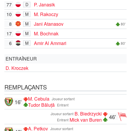
77
P. Janasik
D
10
M. Rakoczy
M
8
Jani Atanasov
M
80'
17
M. Bochnak
M
6
Amir Al Ammari
M
80'
ENTRAÎNEUR
D. Kroczek
REMPLAÇANTS
M. Cebula
Joueur sortant
16'
Tudor Băluță
Entrant
B. Biedrzycki
Joueur sortant
46'
Mick van Buren
Entrant
A. Petkov
Joueur sortant