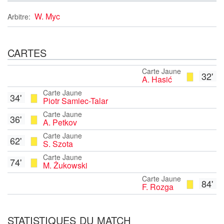
W. Myc
Arbitre:
CARTES
Carte Jaune
32'
A. Hasić
Carte Jaune
34'
Piotr Samiec-Talar
Carte Jaune
36'
A. Petkov
Carte Jaune
62'
S. Szota
Carte Jaune
74'
M. Żukowski
Carte Jaune
84'
F. Rozga
STATISTIQUES DU MATCH