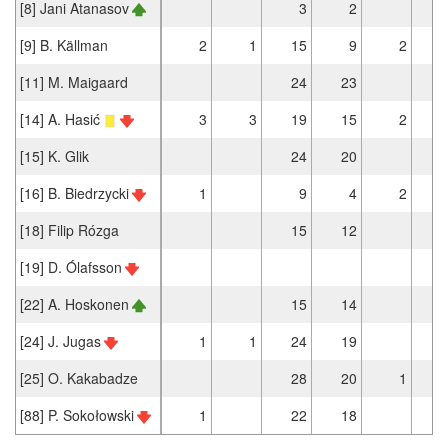
[8] Jani Atanasov
3
2
[9] B. Källman
2
1
15
9
2
[11] M. Maigaard
24
23
[14] A. Hasić
3
3
19
15
2
[15] K. Glik
24
20
[16] B. Biedrzycki
1
9
4
2
[18] Filip Rózga
15
12
[19] D. Ólafsson
[22] A. Hoskonen
15
14
[24] J. Jugas
1
1
24
19
[25] O. Kakabadze
28
20
1
[88] P. Sokołowski
1
22
18