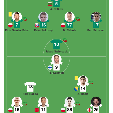
5
A. Petkov
7
16
77
17
Piotr Samiec-Talar
Peter Pokorný
M. Cebula
Petr Schwarz
10
Jakub Świerczok
9
B. Källman
18
14
Filip Rózga
A. Hasić
16
11
88
25