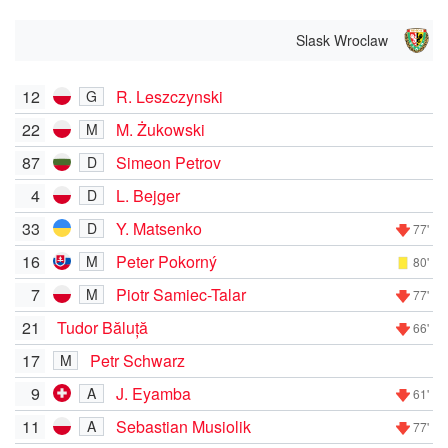
Slask Wroclaw
12
R. Leszczynski
G
22
M. Żukowski
M
87
Simeon Petrov
D
4
L. Bejger
D
33
Y. Matsenko
D
77'
16
Peter Pokorný
M
80'
7
Piotr Samiec-Talar
M
77'
21
Tudor Băluță
66'
17
Petr Schwarz
M
9
J. Eyamba
A
61'
11
Sebastian Musiolik
A
77'