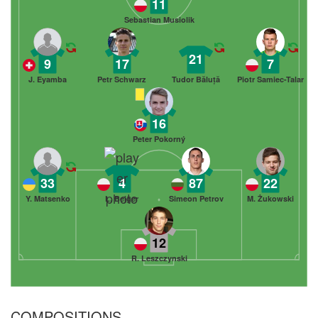
11
Sebastian Musiolik
21
9
17
7
J. Eyamba
Petr Schwarz
Tudor Băluță
Piotr Samiec-Talar
16
Peter Pokorný
33
4
87
22
Y. Matsenko
L. Bejger
Simeon Petrov
M. Żukowski
12
R. Leszczynski
COMPOSITIONS