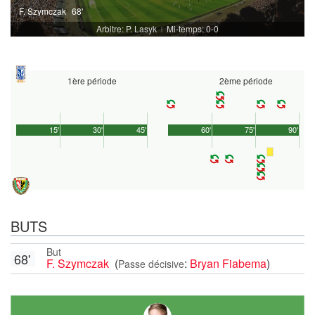
F. Szymczak
68'
Arbitre: P. Lasyk
Mi-temps: 0-0
|
1ère période
2ème période
15'
30'
45'
60'
75'
90'
BUTS
But
68'
F. Szymczak
(
:
Bryan Fiabema
)
Passe décisive