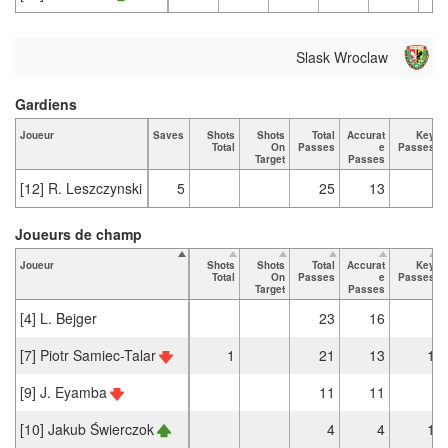
Slask Wroclaw
Gardiens
Joueur
Saves
Shots
Shots
Total
Accurat
Key
Total
On
Passes
e
Passes
Target
Passes
[12] R. Leszczynski
5
25
13
Joueurs de champ
Joueur
Shots
Shots
Total
Accurat
Key
Total
On
Passes
e
Passes
Target
Passes
[4] L. Bejger
23
16
[7] Piotr Samiec-Talar
1
21
13
1
[9] J. Eyamba
11
11
[10] Jakub Świerczok
4
4
1