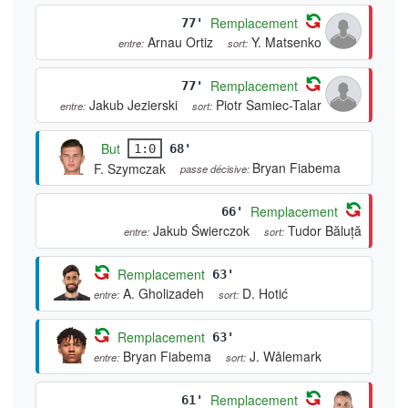
Remplacement
77'
Arnau Ortiz
Y. Matsenko
entre:
sort:
Remplacement
77'
Jakub Jezierski
Piotr Samiec-Talar
entre:
sort:
But
1:0
68'
Bryan Fiabema
F. Szymczak
passe décisive:
Remplacement
66'
Jakub Świerczok
Tudor Băluță
entre:
sort:
Remplacement
63'
A. Gholizadeh
D. Hotić
entre:
sort:
Remplacement
63'
Bryan Fiabema
J. Wålemark
entre:
sort:
Remplacement
61'