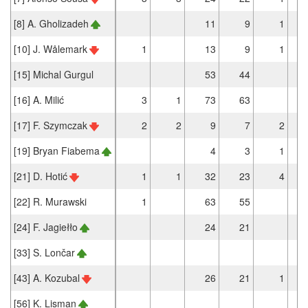
[8] A. Gholizadeh
11
9
1
[10] J. Wålemark
1
13
9
1
[15] Michal Gurgul
53
44
[16] A. Milić
3
1
73
63
[17] F. Szymczak
2
2
9
7
2
[19] Bryan Fiabema
4
3
1
[21] D. Hotić
1
1
32
23
4
[22] R. Murawski
1
63
55
[24] F. Jagiełło
24
21
[33] S. Lončar
[43] A. Kozubal
26
21
1
[56] K. Lisman