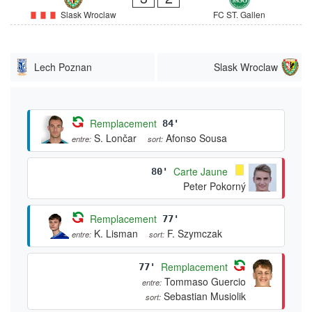
Slask Wroclaw
FC ST. Gallen
Lech Poznan
Slask Wroclaw
Remplacement
84'
S. Lončar
Afonso Sousa
entre:
sort:
Carte Jaune
80'
Peter Pokorný
Remplacement
77'
K. Lisman
F. Szymczak
entre:
sort:
Remplacement
77'
Tommaso Guercio
entre:
Sebastian Musiolik
sort: