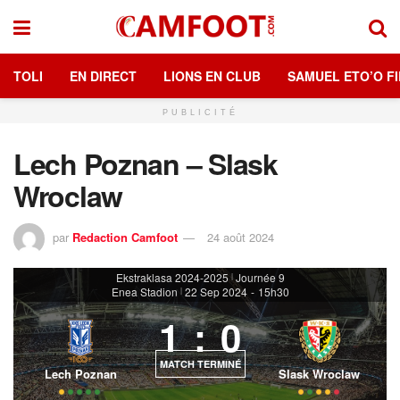
TOLI
EN DIRECT
LIONS EN CLUB
SAMUEL ETO’O FI
PUBLICITÉ
Lech Poznan – Slask
Wroclaw
par
Redaction Camfoot
24 août 2024
Ekstraklasa 2024-2025
Journée 9
|
Enea Stadion
22 Sep 2024
-
15h30
|
1
:
0
MATCH TERMINÉ
Lech Poznan
Slask Wroclaw