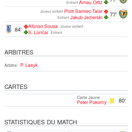
Arnau Ortiz
Entrant
Piotr Samiec-Talar
Joueur sortant
77'
Jakub Jezierski
Entrant
Afonso Sousa
Joueur sortant
84'
S. Lončar
Entrant
ARBITRES
P. Lasyk
Arbitre:
CARTES
Carte Jaune
80'
Peter Pokorný
STATISTIQUES DU MATCH