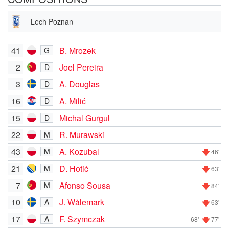
Lech Poznan
41
B. Mrozek
G
2
Joel Pereira
D
3
A. Douglas
D
16
A. Milić
D
15
Michal Gurgul
D
22
R. Murawski
M
43
A. Kozubal
M
46'
21
D. Hotić
M
63'
7
Afonso Sousa
M
84'
10
J. Wålemark
A
63'
17
F. Szymczak
A
68'
77'