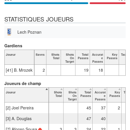
STATISTIQUES JOUEURS
Lech Poznan
Gardiens
Joueur
Saves
Shots
Shots
Total
Accurat
Key
Tackl
Total
On
Passes
e
Passes
Tot
Target
Passes
[41] B. Mrozek
2
19
18
Joueurs de champ
Joueur
Shots
Shots
Total
Accurat
Key
Tack
Total
On
Passes
e
Passes
T
Target
Passes
[2] Joel Pereira
45
37
2
[3] A. Douglas
47
40
[7] Afonso Sousa
3
3
24
22
1