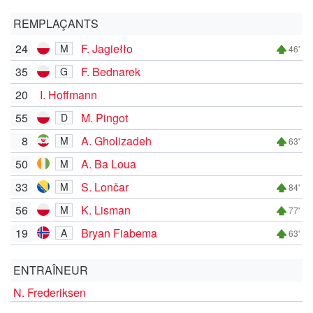
REMPLAÇANTS
24
F. Jagiełło
M
46'
35
F. Bednarek
G
20
I. Hoffmann
55
M. Pingot
D
8
A. Gholizadeh
M
63'
50
A. Ba Loua
M
33
S. Lončar
M
84'
56
K. Lisman
M
77'
19
Bryan Fiabema
A
63'
ENTRAÎNEUR
N. Frederiksen