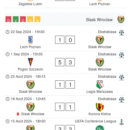
Zaglebie Lubin
Lech Poznan
Slask Wroclaw
D
V
D
N
N
22 Sep 2024
-
15h30
Ekstraklasa
1
0
Lech Poznan
Slask Wroclaw
1 Sep 2024
-
15h30
Ekstraklasa
5
3
Pogon Szczecin
Slask Wroclaw
25 Août 2024
-
18h15
Ekstraklasa
1
1
Slask Wroclaw
Legia Warszawa
18 Août 2024
-
12h45
Ekstraklasa
1
1
Slask Wroclaw
Korona Kielce
15 Août 2024
-
18h30
UEFA Conference League
3
2