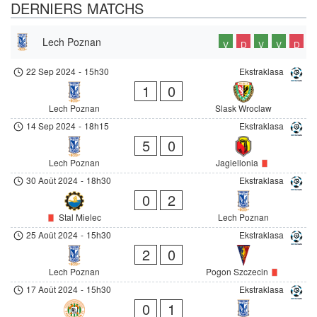
DERNIERS MATCHS
Lech Poznan
V
D
V
V
D
22 Sep 2024
-
15h30
Ekstraklasa
1
0
Lech Poznan
Slask Wroclaw
14 Sep 2024
-
18h15
Ekstraklasa
5
0
Lech Poznan
Jagiellonia
30 Août 2024
-
18h30
Ekstraklasa
0
2
Stal Mielec
Lech Poznan
25 Août 2024
-
15h30
Ekstraklasa
2
0
Lech Poznan
Pogon Szczecin
17 Août 2024
-
15h30
Ekstraklasa
0
1