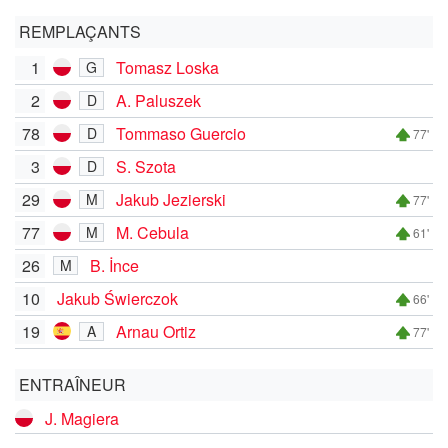
REMPLAÇANTS
1
Tomasz Loska
G
2
A. Paluszek
D
78
Tommaso Guercio
D
77'
3
S. Szota
D
29
Jakub Jezierski
M
77'
77
M. Cebula
M
61'
26
B. İnce
M
10
Jakub Świerczok
66'
19
Arnau Ortiz
A
77'
ENTRAÎNEUR
J. Magiera