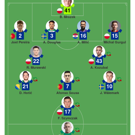
41
B. Mrozek
2
3
16
15
Joel Pereira
A. Douglas
A. Milić
Michal Gurgul
22
43
R. Murawski
A. Kozubal
21
7
10
D. Hotić
Afonso Sousa
J. Wålemark
17
F. Szymczak