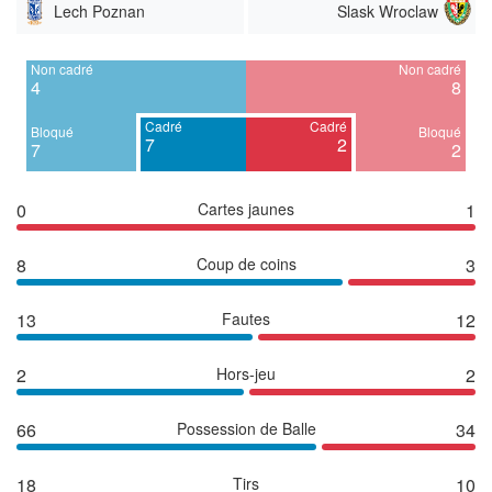
Lech Poznan
Slask Wroclaw
Non cadré
Non cadré
4
8
Cadré
Cadré
Bloqué
Bloqué
7
2
7
2
0
Cartes jaunes
1
8
Coup de coins
3
13
Fautes
12
2
Hors-jeu
2
66
Possession de Balle
34
18
Tirs
10