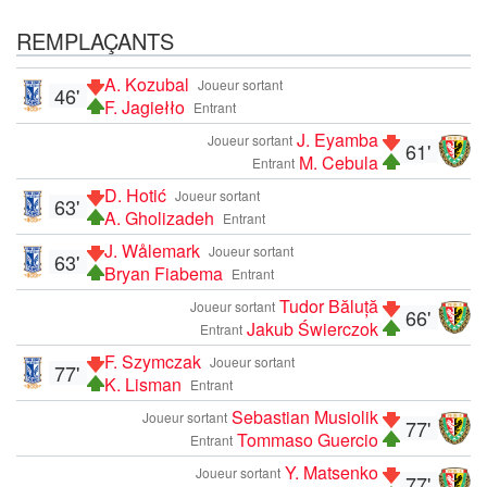
REMPLAÇANTS
A. Kozubal
Joueur sortant
46'
F. Jagiełło
Entrant
J. Eyamba
Joueur sortant
61'
M. Cebula
Entrant
D. Hotić
Joueur sortant
63'
A. Gholizadeh
Entrant
J. Wålemark
Joueur sortant
63'
Bryan Fiabema
Entrant
Tudor Băluță
Joueur sortant
66'
Jakub Świerczok
Entrant
F. Szymczak
Joueur sortant
77'
K. Lisman
Entrant
Sebastian Musiolik
Joueur sortant
77'
Tommaso Guercio
Entrant
Y. Matsenko
Joueur sortant
77'