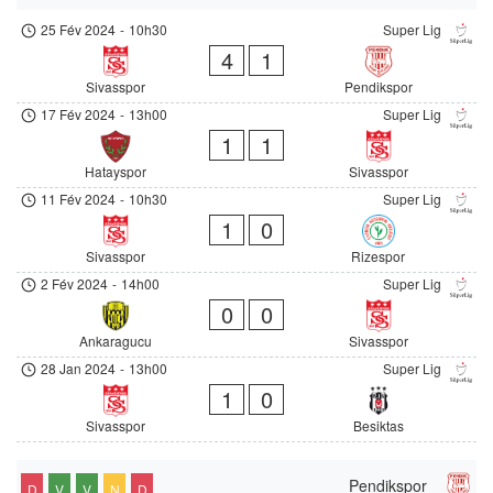
25 Fév 2024
-
10h30
Super Lig
4
1
Sivasspor
Pendikspor
17 Fév 2024
-
13h00
Super Lig
1
1
Hatayspor
Sivasspor
11 Fév 2024
-
10h30
Super Lig
1
0
Sivasspor
Rizespor
2 Fév 2024
-
14h00
Super Lig
0
0
Ankaragucu
Sivasspor
28 Jan 2024
-
13h00
Super Lig
1
0
Sivasspor
Besiktas
Pendikspor
D
V
V
N
D