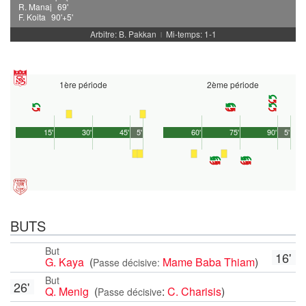
R. Manaj
69'
F. Koita
90'+5'
Arbitre: B. Pakkan
Mi-temps: 1-1
|
1ère période
2ème période
15'
30'
45'
5'
60'
75'
90'
5'
BUTS
But
16'
G. Kaya
(
Mame Baba Thiam
)
Passe décisive:
But
26'
Q. Menig
(
:
C. Charisis
)
Passe décisive