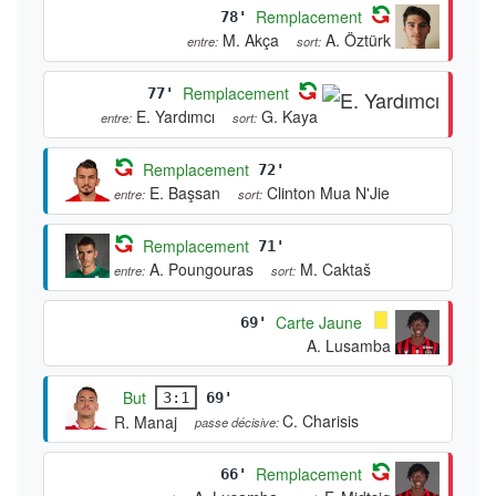
Remplacement
78'
M. Akça
A. Öztürk
entre:
sort:
Remplacement
77'
E. Yardımcı
G. Kaya
entre:
sort:
Remplacement
72'
E. Başsan
Clinton Mua N'Jie
entre:
sort:
Remplacement
71'
A. Poungouras
M. Caktaš
entre:
sort:
Carte Jaune
69'
A. Lusamba
But
3:1
69'
C. Charisis
R. Manaj
passe décisive:
Remplacement
66'