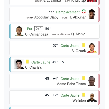
A. Lusamba
F. Midtsjø
entre:
sort:
Remplacement
65'
Abdoulay Diaby
H. Akbunar
entre:
sort:
But
2:1
59'
Q. Menig
C. Osmanpaşa
passe décisive:
Carte Jaune
57'
A. Öztürk
Carte Jaune
45' +5'
C. Charisis
Carte Jaune
45' +4'
Mame Baba Thiam
Carte Jaune
45' +2'
Welinton