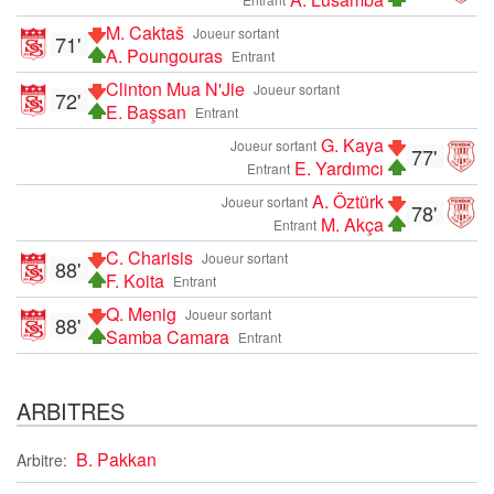
M. Caktaš
Joueur sortant
71'
A. Poungouras
Entrant
Clinton Mua N'Jie
Joueur sortant
72'
E. Başsan
Entrant
G. Kaya
Joueur sortant
77'
E. Yardımcı
Entrant
A. Öztürk
Joueur sortant
78'
M. Akça
Entrant
C. Charisis
Joueur sortant
88'
F. Koita
Entrant
Q. Menig
Joueur sortant
88'
Samba Camara
Entrant
ARBITRES
B. Pakkan
Arbitre: