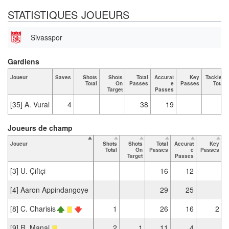
STATISTIQUES JOUEURS
Sivasspor
Gardiens
Joueur
Saves
Shots
Shots
Total
Accurat
Key
Tackles
Total
On
Passes
e
Passes
Total
Target
Passes
[35] A. Vural
4
38
19
Joueurs de champ
Joueur
Shots
Shots
Total
Accurat
Key
T
Total
On
Passes
e
Passes
Target
Passes
[3] U. Çiftçi
16
12
[4] Aaron Appindangoye
29
25
[8] C. Charisis
1
26
16
2
[9] R. Manaj
2
1
11
4