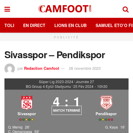
TOLI
EN DIRECT
LIONS EN CLUB
SAMUEL ETO’O FI
PUBLICITÉ
Sivasspor – Pendikspor
par
Redaction Camfoot
28 novembre 2023
Süper Lig 2023-2024
Journée 27
|
BG Group 4 Eylül Stadyumu
25 Fév 2024
-
10h30
|
4
:
1
MATCH TERMINÉ
Sivasspor
Pendikspor
Q. Menig
26'
G. Kaya
16'
C. Osmanpaşa
59'