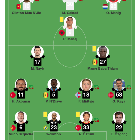
30
10
95
Clinton Mua N'Jie
M. Caktaš
Q. Menig
9
R. Manaj
17
27
M. Nayir
Mame Baba Thiam
11
5
18
58
H. Akbunar
P. N'Diaye
F. Midtsjø
G. Kaya
6
23
33
22
Nuno Sequeira
Welinton
A. Öztürk
E. Özgenç