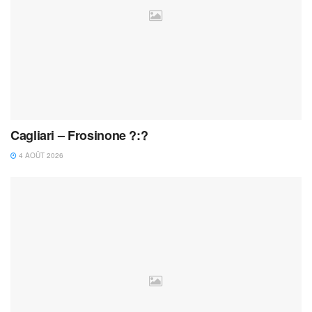
Cagliari – Frosinone ?:?
4 AOÛT 2026