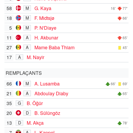
58
G. Kaya
M
16'
77'
18
F. Midtsjø
M
66'
5
P. N'Diaye
M
11
H. Akbunar
A
65'
27
Mame Baba Thiam
A
45'
17
M. Nayir
A
REMPLAÇANTS
66
A. Lusamba
M
66'
69'
21
Abdoulay Diaby
A
65'
35
B. Öğür
G
20
B. Sülüngöz
D
13
M. Akça
D
78'
7
L. Kappel
A