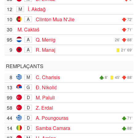
12
İ. Akdağ
M
10
Clinton Mua N'Jie
A
72'
30
M. Caktaš
71'
95
Q. Menig
A
26'
88'
9
R. Manaj
A
21'
69'
REMPLAÇANTS
8
C. Charisis
M
8'
45'
88'
13
Đ. Nikolić
G
99
M. Paluli
D
58
Z. Erdal
D
44
A. Poungouras
D
71'
14
Samba Camara
D
88'