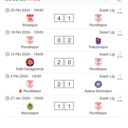
25 Fév 2024
-
10h30
Super Lig
4
1
Sivasspor
Pendikspor
18 Fév 2024
-
13h00
Super Lig
0
2
Pendikspor
Trabzonspor
10 Fév 2024
-
13h00
Super Lig
2
0
Fatih Karagümrük
Pendikspor
4 Fév 2024
-
10h30
Super Lig
2
1
Pendikspor
Adana Demirspor
27 Jan 2024
-
13h00
Super Lig
1
1
Alanyaspor
Pendikspor