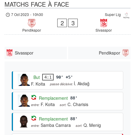
MATCHS FACE À FACE
7 Oct 2023
-
10h30
Super Lig
2
3
Pendikspor
Sivasspor
Sivasspor
Pendikspor
But
4:1
90' +5'
İ. Akdağ
F. Koita
passe décisive:
Remplacement
88'
F. Koita
C. Charisis
entre:
sort:
Remplacement
88'
Samba Camara
Q. Menig
entre:
sort: