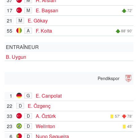
37
H. Arslan
M
17
E. Başsan
M
72'
21
E. Gökay
M
55
F. Koita
A
88'
90'
ENTRAÎNEUR
B. Uygun
Pendikspor
1
E. Canpolat
G
22
E. Özgenç
D
33
A. Öztürk
D
57'
78'
23
Welinton
D
45'
6
Nuno Sequeira
D