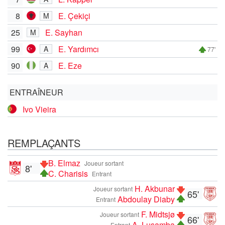
8
E. Çekiçi
M
25
E. Sayhan
M
99
E. Yardımcı
A
77'
90
E. Eze
A
ENTRAÎNEUR
Ivo Vieira
REMPLAÇANTS
B. Elmaz
Joueur sortant
8'
C. Charisis
Entrant
H. Akbunar
Joueur sortant
65'
Abdoulay Diaby
Entrant
F. Midtsjø
Joueur sortant
66'
A. Lusamba
Entrant