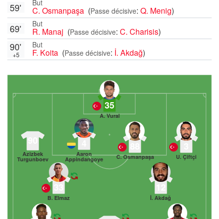
But
59'
C. Osmanpaşa
(
:
Q. Menig
)
Passe décisive
But
69'
R. Manaj
(
:
C. Charisis
)
Passe décisive
But
90'
F. Koita
(
:
İ. Akdağ
)
Passe décisive
+5
35
A. Vural
90
4
88
3
Azizbek
Aaron
C. Osmanpaşa
U. Çiftçi
Turgunboev
Appindangoye
33
12
B. Elmaz
İ. Akdağ