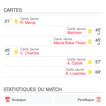
CARTES
Carte Jaune
21'
R. Manaj
Carte Jaune
45'
Welinton
+2
Carte Jaune
45'
Mame Baba Thiam
+4
Carte Jaune
45'
C. Charisis
+5
Carte Jaune
57'
A. Öztürk
Carte Jaune
69'
A. Lusamba
STATISTIQUES DU MATCH
Sivasspor
Pendikspor