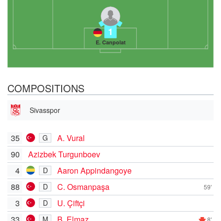
1
E. Canpolat
COMPOSITIONS
Sivasspor
35
A. Vural
G
90
Azizbek Turgunboev
4
Aaron Appindangoye
D
88
C. Osmanpaşa
D
59'
3
U. Çiftçi
D
33
B. Elmaz
M
8'