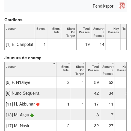
Pendikspor
Gardiens
Joueur
Saves
Shots
Shots
Total
Accurat
Key
Tackl
Total
On
Passes
e
Passes
Tot
Target
Passes
[1] E. Canpolat
1
19
14
Joueurs de champ
Joueur
Shots
Shots
Total
Accurat
Key
Total
On
Passes
e
Passes
Target
Passes
[5] P. N'Diaye
2
1
59
52
1
[6] Nuno Sequeira
42
34
2
[11] H. Akbunar
1
1
17
11
1
[13] M. Akça
8
7
[17] M. Nayir
2
32
27