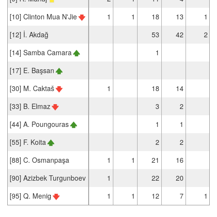
[10] Clinton Mua N'Jie
1
1
18
13
1
[12] İ. Akdağ
53
42
2
[14] Samba Camara
1
[17] E. Başsan
[30] M. Caktaš
1
18
14
[33] B. Elmaz
3
2
[44] A. Poungouras
1
1
[55] F. Koita
2
2
[88] C. Osmanpaşa
1
1
21
16
[90] Azizbek Turgunboev
1
22
20
[95] Q. Menig
1
1
12
7
1