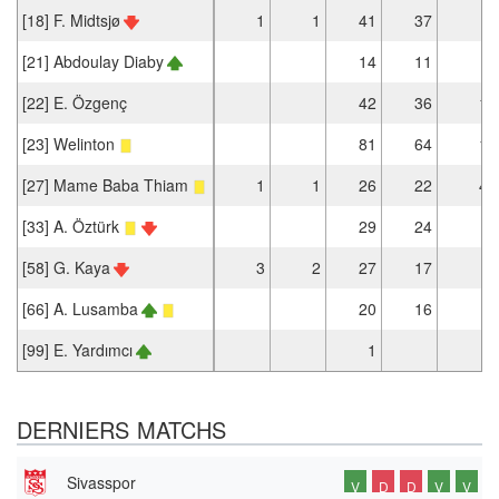
[18] F. Midtsjø
1
1
41
37
[21] Abdoulay Diaby
14
11
[22] E. Özgenç
42
36
1
[23] Welinton
81
64
1
[27] Mame Baba Thiam
1
1
26
22
4
[33] A. Öztürk
29
24
[58] G. Kaya
3
2
27
17
[66] A. Lusamba
20
16
[99] E. Yardımcı
1
DERNIERS MATCHS
Sivasspor
V
D
D
V
V