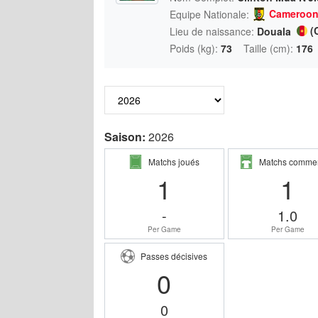
Cameroo
Equipe Nationale:
(
Lieu de naissance:
Douala
Poids (kg):
73
Taille (cm):
176
Saison:
2026
Matchs joués
Matchs comme
1
1
-
1.0
Per Game
Per Game
Passes décisives
0
0