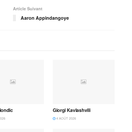
Article Suivant
Aaron Appindangoye
iondic
Giorgi Kavlashvili
026
4 AOÛT 2026