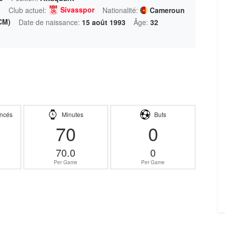
n
Sivasspor
Club actuel:
Nationalité:
Cameroun
CM)
Date de naissance:
15 août 1993
Âge:
32
ncés
Minutes
Buts
70
0
70.0
0
Per Game
Per Game