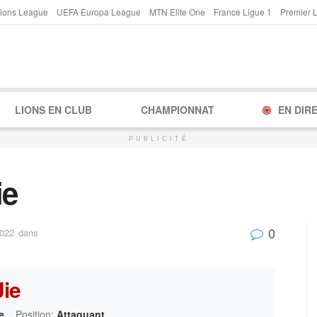
ions League
UEFA Europa League
MTN Elite One
France Ligue 1
Premier 
LIONS EN CLUB
CHAMPIONNAT
EN DIR
PUBLICITÉ
ie
0
2022
dans
Jie
e
Position:
Attaquant