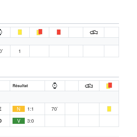
0′
1
Résultat
E
N
1:1
70`
D
V
3:0