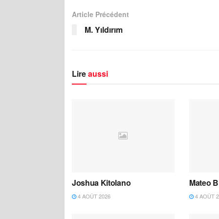
Article Précédent
M. Yıldırım
Lire
aussi
Joshua Kitolano
Mateo B
4 AOÛT 2026
4 AOÛT 2