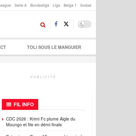
League
Serie A
Bundesliga
Liga
Belga 1
Suisse
ECT
TOLI SOUS LE MANGUIER
PUBLICITÉ
FIL INFO
CDC 2026 : Krimi Fc plume Aigle du
Moungo et file en démi-finale