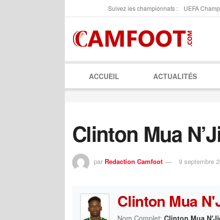
Suivez les championnats :
UEFA Champ
ACCUEIL
ACTUALITÉS
Clinton Mua N’J
par
Redaction Camfoot
9 septembre 
Clinton Mua N'
Nom Complet:
Clinton Mua N'Ji