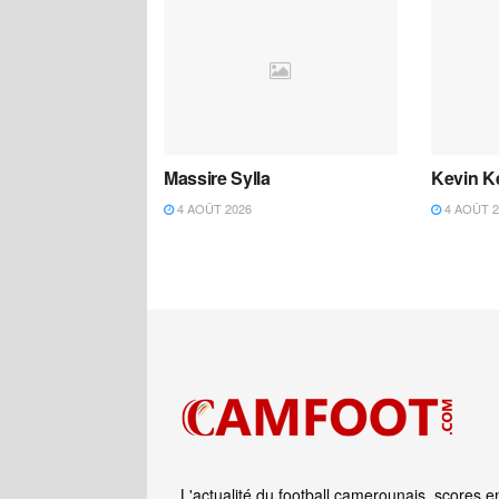
Massire Sylla
Kevin K
4 AOÛT 2026
4 AOÛT 2
L'actualité du football camerounais, scores e