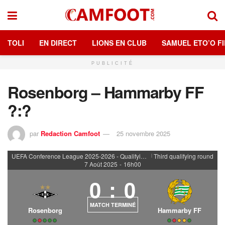
TOLI
EN DIRECT
LIONS EN CLUB
SAMUEL ETO’O FI
PUBLICITÉ
Rosenborg – Hammarby FF
?:?
par
Redaction Camfoot
25 novembre 2025
UEFA Conference League 2025-2026 - Qualifying rounds
Third qualifying round
|
7 Août 2025
-
16h00
0
:
0
MATCH TERMINÉ
Rosenborg
Hammarby FF