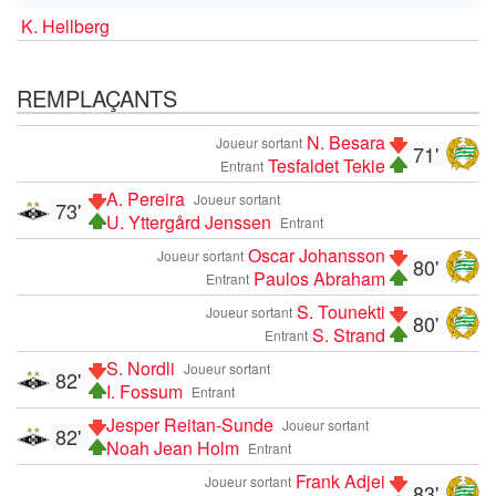
K. Hellberg
REMPLAÇANTS
N. Besara
Joueur sortant
71'
Tesfaldet Tekie
Entrant
A. Pereira
Joueur sortant
73'
U. Yttergård Jenssen
Entrant
Oscar Johansson
Joueur sortant
80'
Paulos Abraham
Entrant
S. Tounekti
Joueur sortant
80'
S. Strand
Entrant
S. Nordli
Joueur sortant
82'
I. Fossum
Entrant
Jesper Reitan-Sunde
Joueur sortant
82'
Noah Jean Holm
Entrant
Frank Adjei
Joueur sortant
83'