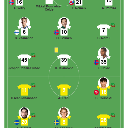
16
21
Mikkel Konradsen
A. Witry
T. Nemčík
A. Pereira
Ceide
7
6
10
S. Väänänen
O. Selnæs
S. Nordli
45
39
35
Jesper Reitan-Sunde
D. Islamovic
E. Ceïde
11
9
18
Oscar Johansson
J. Erabi
S. Tounekti
28
20
8
N. Besara
M. Karlsson
Frank Adjei