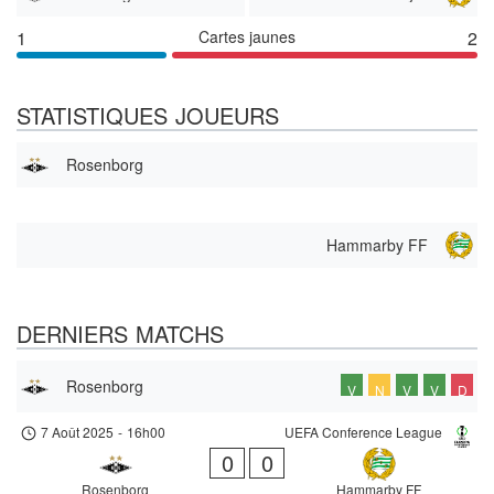
1
Cartes jaunes
2
STATISTIQUES JOUEURS
Rosenborg
Hammarby FF
DERNIERS MATCHS
Rosenborg
V
N
V
V
D
7 Août 2025
-
16h00
UEFA Conference League
0
0
Rosenborg
Hammarby FF