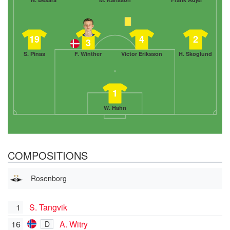
19
4
2
3
S. Pinas
F. Winther
Victor Eriksson
H. Skoglund
1
W. Hahn
COMPOSITIONS
Rosenborg
1
S. Tangvik
16
A. Witry
D