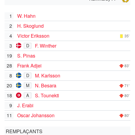
1
W. Hahn
2
H. Skoglund
4
Victor Eriksson
35'
3
F. Winther
D
19
S. Pinas
28
Frank Adjei
83'
8
M. Karlsson
D
20
N. Besara
M
71'
18
S. Tounekti
A
80'
9
J. Erabi
11
Oscar Johansson
80'
REMPLAÇANTS