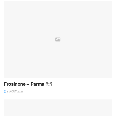
Frosinone – Parma ?:?
8 AOÛT 2026