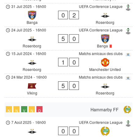
31 Juil 2025
-
16h00
UEFA Conference League
0
2
Banga
Rosenborg
24 Juil 2025
-
16h00
UEFA Conference League
5
0
Rosenborg
Banga
15 Juil 2024
-
16h00
Matchs amicaux des clubs
1
0
Rosenborg
Manchester United
24 Mar 2024
-
16h00
Matchs amicaux des clubs
5
0
Viking
Rosenborg
Hammarby FF
N
N
V
N
D
7 Août 2025
-
16h00
UEFA Conference League
0
0