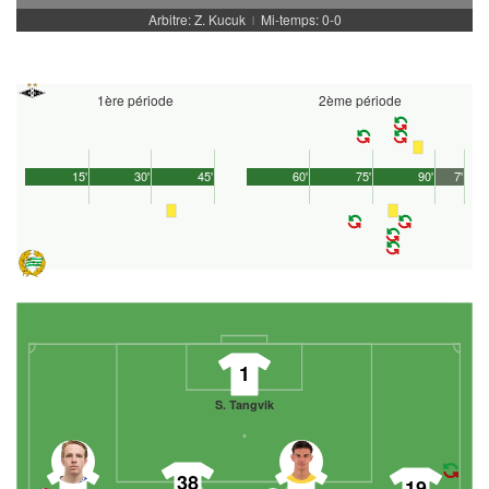
Arbitre: Z. Kucuk
Mi-temps: 0-0
|
1ère période
2ème période
15'
30'
45'
60'
75'
90'
7'
1
S. Tangvik
38
19