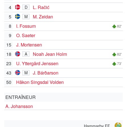
4
L. Račić
D
5
M. Zeidan
M
8
I. Fossum
82'
9
O. Saeter
15
J. Mortensen
18
Noah Jean Holm
A
82'
23
U. Yttergård Jenssen
73'
43
J. Bárðarson
M
50
Håkon Singsdal Volden
ENTRAÎNEUR
A. Johansson
Hammarby FF