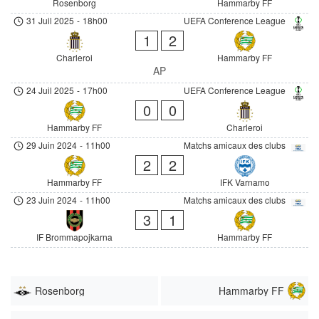
Rosenborg
Hammarby FF
31 Juil 2025
-
18h00
UEFA Conference League
1
2
Charleroi
Hammarby FF
AP
24 Juil 2025
-
17h00
UEFA Conference League
0
0
Hammarby FF
Charleroi
29 Juin 2024
-
11h00
Matchs amicaux des clubs
2
2
Hammarby FF
IFK Varnamo
23 Juin 2024
-
11h00
Matchs amicaux des clubs
3
1
IF Brommapojkarna
Hammarby FF
Rosenborg
Hammarby FF