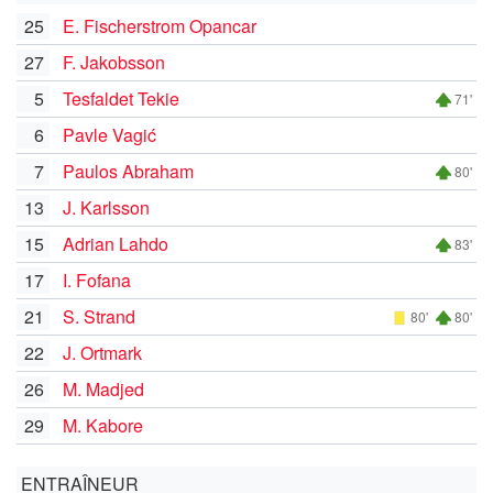
25
E. Fischerstrom Opancar
27
F. Jakobsson
5
Tesfaldet Tekie
71'
6
Pavle Vagić
7
Paulos Abraham
80'
13
J. Karlsson
15
Adrian Lahdo
83'
17
I. Fofana
21
S. Strand
80'
80'
22
J. Ortmark
26
M. Madjed
29
M. Kabore
ENTRAÎNEUR