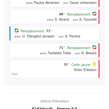
Paulos Abraham
Oscar Johansson
entre:
sort:
Remplacement
80'
S. Strand
S. Tounekti
entre:
sort:
Remplacement
73'
U. Yttergård Jenssen
A. Pereira
entre:
sort:
Remplacement
71'
Tesfaldet Tekie
N. Besara
entre:
sort:
Carte Jaune
35'
Victor Eriksson
Foul
Article Précédent
KI Klaksvik – Neman ?:?