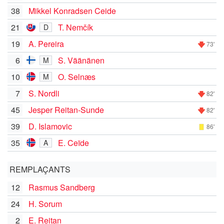
38
Mikkel Konradsen Ceide
21
T. Nemčík
D
19
A. Pereira
73'
6
S. Väänänen
M
10
O. Selnæs
M
7
S. Nordli
82'
45
Jesper Reitan-Sunde
82'
39
D. Islamovic
86'
35
E. Ceïde
A
REMPLAÇANTS
12
Rasmus Sandberg
24
H. Sorum
2
E. Reitan