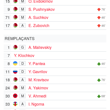
15
O. Evdokimov
M
9
S. Pushnyakov
M
76'
71
A. Suchkov
M
46'
17
E. Zubovich
A
46'
REMPLAÇANTS
1
A. Malievskiy
G
7
Y. Klochkov
8
Y. Pantea
D
46'
11
Y. Gavrilov
D
18
M. Kravtsov
A
76'
24
A. Yakimov
M
30
V. Ahmedi
M
68'
33
I. Ngoma
A