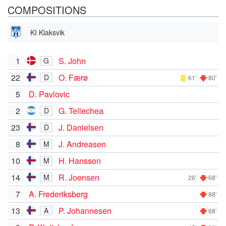
COMPOSITIONS
KI Klaksvik
1
S. John
G
22
O. Færø
D
61'
80'
5
D. Pavlovic
2
G. Tellechea
D
23
J. Danielsen
D
8
J. Andreasen
M
10
H. Hansson
M
14
R. Joensen
M
26'
68'
7
A. Frederiksberg
88'
13
P. Johannesen
A
68'