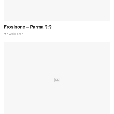
Frosinone – Parma ?:?
8 AOÛT 2026