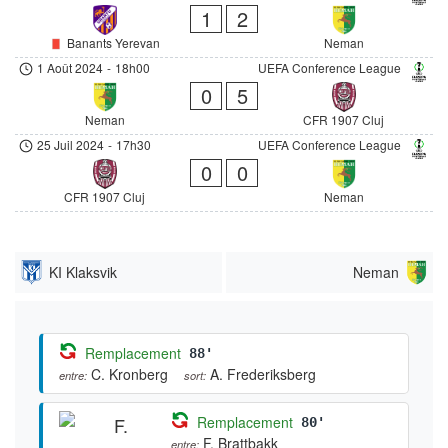
1
2
Banants Yerevan
Neman
1 Août 2024
-
18h00
UEFA Conference League
0
5
Neman
CFR 1907 Cluj
25 Juil 2024
-
17h30
UEFA Conference League
0
0
CFR 1907 Cluj
Neman
KI Klaksvik
Neman
Remplacement
88'
C. Kronberg
A. Frederiksberg
entre:
sort:
Remplacement
80'
F. Brattbakk
entre: