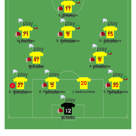
17
E. Zubovich
71
9
15
A. Suchkov
S. Pushnyakov
O. Evdokimov
47
6
M. Kozlov
A. Nazarenko
20
27
5
32
A. Shamurzaev
E. Parkhomenko
I. Sadovnichiy
Y. Pavlyukovets
12
M. Belov