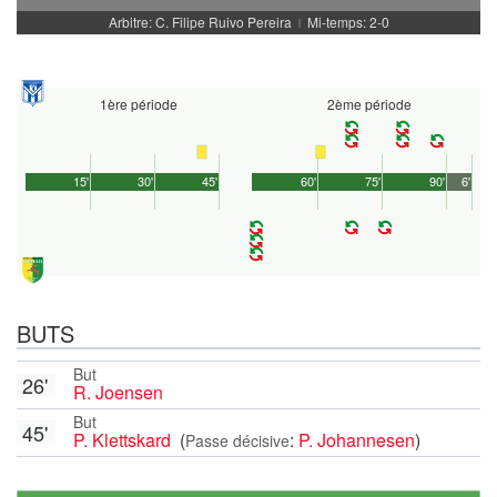
Arbitre: C. Filipe Ruivo Pereira
Mi-temps: 2-0
|
1ère période
2ème période
15'
30'
45'
60'
75'
90'
6'
BUTS
But
26'
R. Joensen
But
45'
P. Klettskard
(
:
P. Johannesen
)
Passe décisive