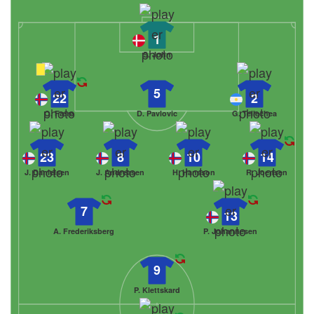
1
S. John
5
22
2
O. Færø
D. Pavlovic
G. Tellechea
23
8
10
14
J. Danielsen
J. Andreasen
H. Hansson
R. Joensen
7
13
A. Frederiksberg
P. Johannesen
9
P. Klettskard