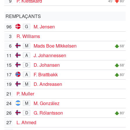
9
P. Klettskard
45'
80'
REMPLAÇANTS
96
M. Jensen
G
3
R. Williams
6
Mads Boe Mikkelsen
M
68'
11
J. Johannessen
A
15
D. Johansen
D
68'
17
F. Brattbakk
A
80'
19
D. Andreasen
M
21
P. Muller
24
M. González
M
26
G. Rólantsson
D
80'
27
L. Ahmed