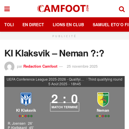
TOLI
EN DIRECT
LIONS EN CLUB
SAMUEL ETO’O FI
PUBLICITÉ
KI Klaksvik – Neman ?:?
par
Redaction Camfoot
25 novembre 2025
UEFA Conference League 2025-2026 - Qualifying rounds
Third qualifying round
|
5 Août 2025
-
18h45
2
:
0
MATCH TERMINÉ
KI Klaksvik
Neman
R. Joensen
26'
P. Klettskard
45'