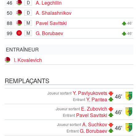
46
A. Legchilin
D
50
A. Shalashnikov
D
88
Pavel Savitski
M
46'
99
G. Borubaev
M
46'
ENTRAÎNEUR
I. Kovalevich
REMPLAÇANTS
Y. Pavlyukovets
Joueur sortant
46'
Y. Pantea
Entrant
E. Zubovich
Joueur sortant
46'
Pavel Savitski
Entrant
A. Suchkov
Joueur sortant
46'
G. Borubaev
Entrant