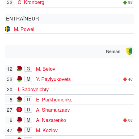
32
C. Kronberg
88'
ENTRAÎNEUR
M. Powell
Neman
12
M. Belov
G
32
Y. Pavlyukovets
M
46'
20
I. Sadovnichiy
5
E. Parkhomenko
D
27
A. Shamurzaev
D
6
A. Nazarenko
M
68'
47
M. Kozlov
M