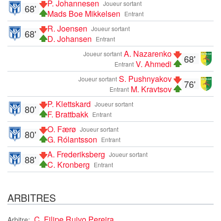
P. Johannesen
Joueur sortant
68'
Mads Boe Mikkelsen
Entrant
R. Joensen
Joueur sortant
68'
D. Johansen
Entrant
A. Nazarenko
Joueur sortant
68'
V. Ahmedi
Entrant
S. Pushnyakov
Joueur sortant
76'
M. Kravtsov
Entrant
P. Klettskard
Joueur sortant
80'
F. Brattbakk
Entrant
O. Færø
Joueur sortant
80'
G. Rólantsson
Entrant
A. Frederiksberg
Joueur sortant
88'
C. Kronberg
Entrant
ARBITRES
C. Filipe Ruivo Pereira
Arbitre: