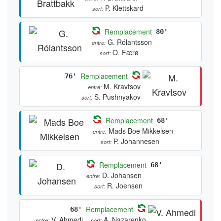
P. Klettskard
sort:
Remplacement
80'
G. Rólantsson
entre:
O. Færø
sort:
Remplacement
76'
M. Kravtsov
entre:
S. Pushnyakov
sort:
Remplacement
68'
Mads Boe Mikkelsen
entre:
P. Johannesen
sort:
Remplacement
68'
D. Johansen
entre:
R. Joensen
sort:
Remplacement
68'
V. Ahmedi
A. Nazarenko
entre:
sort: