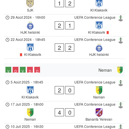
1
2
SJK
KI Klaksvik
29 Août 2024
-
16h00
UEFA Conference League
2
1
HJK helsinki
KI Klaksvik
22 Août 2024
-
18h45
UEFA Conference League
2
2
KI Klaksvik
HJK helsinki
Neman
V
D
V
D
D
5 Août 2025
-
18h45
UEFA Conference League
2
0
KI Klaksvik
Neman
17 Juil 2025
-
18h00
UEFA Conference League
4
0
Neman
Banants Yerevan
10 Juil 2025
-
16h30
UEFA Conference League