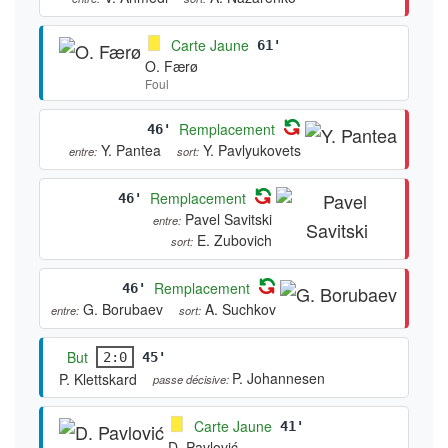
Carte Jaune
61'
O. Færø
Foul
Remplacement
46'
Y. Pantea
Y. Pavlyukovets
entre:
sort:
Remplacement
46'
Pavel Savitski
entre:
E. Zubovich
sort:
Remplacement
46'
G. Borubaev
A. Suchkov
entre:
sort:
But
2:0
45'
P. Johannesen
P. Klettskard
passe décisive:
Carte Jaune
41'
D. Pavlović