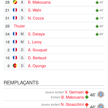
28
B. Makouana
A
46'
21
S. Wahi
A
46'
31
N. Cozza
D
73'
26
Thuler
89'
34
S. Delaye
M
89'
18
L. Leroy
M
2
A. Souquet
D
16
D. Bertaud
G
8
A. Oyongo
D
REMPLAÇANTS
V. Germain
Joueur sortant
46'
B. Makouana
Entrant
N. Gioacchini
Joueur sortant
46'