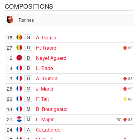
COMPOSITIONS
Rennes
16
A. Gomis
G
27
H. Traoré
D
83'
6
Nayef Aguerd
D
4
L. Badé
D
3
A. Truffert
D
88'
28
J. Martin
M
90'
20
F. Tait
M
86'
14
B. Bourigeaud
M
21
L. Majer
M
28'
83'
24
G. Laborde
A