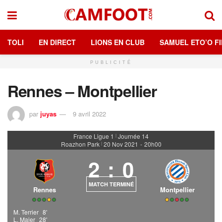
TOLI
EN DIRECT
LIONS EN CLUB
SAMUEL ETO’O FI
PUBLICITÉ
Rennes – Montpellier
par
juyas
9 avril 2022
France Ligue 1
Journée 14
|
Roazhon Park
20 Nov 2021
-
20h00
|
2
:
0
MATCH TERMINÉ
Rennes
Montpellier
M. Terrier
8'
L. Majer
28'