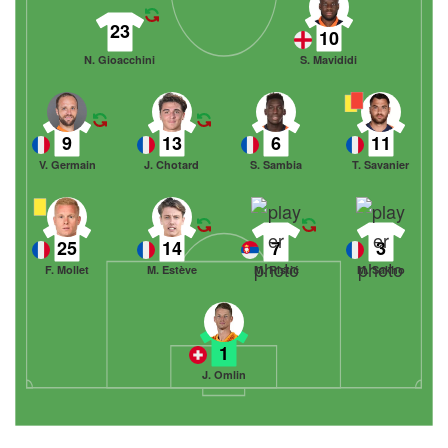
23
10
N. Gioacchini
S. Mavididi
9
13
6
11
V. Germain
J. Chotard
S. Sambia
T. Savanier
25
14
7
3
F. Mollet
M. Estève
M. Ristić
M. Sakho
1
J. Omlin