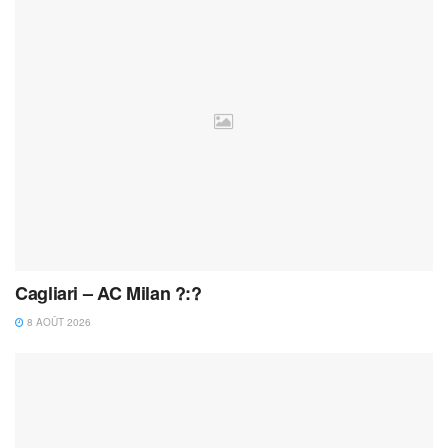
Cagliari – AC Milan ?:?
8 AOÛT 2026