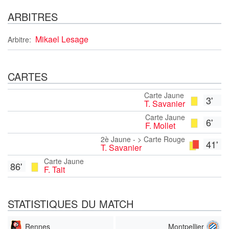
ARBITRES
Mikael Lesage
Arbitre:
CARTES
Carte Jaune
3'
T. Savanier
Carte Jaune
6'
F. Mollet
2è Jaune - > Carte Rouge
41'
T. Savanier
Carte Jaune
86'
F. Tait
STATISTIQUES DU MATCH
Rennes
Montpellier