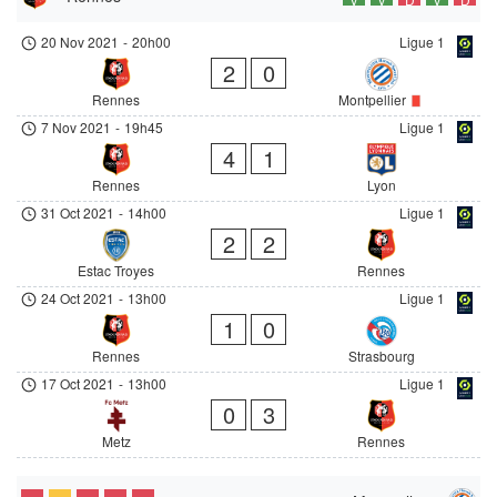
20 Nov 2021
-
20h00
Ligue 1
2
0
Rennes
Montpellier
7 Nov 2021
-
19h45
Ligue 1
4
1
Rennes
Lyon
31 Oct 2021
-
14h00
Ligue 1
2
2
Estac Troyes
Rennes
24 Oct 2021
-
13h00
Ligue 1
1
0
Rennes
Strasbourg
17 Oct 2021
-
13h00
Ligue 1
0
3
Metz
Rennes