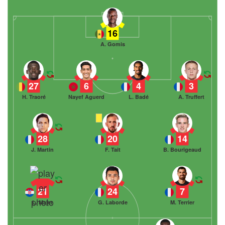
16
A. Gomis
27
6
4
3
H. Traoré
Nayef Aguerd
L. Badé
A. Truffert
28
20
14
J. Martin
F. Tait
B. Bourigeaud
21
24
7
L. Majer
G. Laborde
M. Terrier