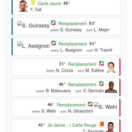
Carte Jaune
86'
F. Tait
Remplacement
83'
S. Guirassy
L. Majer
entre:
sort:
Remplacement
83'
L. Assignon
H. Traoré
entre:
sort:
Remplacement
73'
N. Cozza
M. Estève
entre:
sort:
Remplacement
46'
B. Makouana
V. Germain
entre:
sort:
Remplacement
46'
S. Wahi
N. Gioacchini
entre:
sort:
2è Jaune - > Carte Rouge
41'
T. Savanier