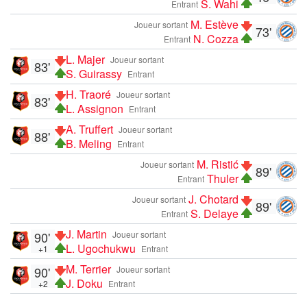
S. Wahi
Entrant
M. Estève
Joueur sortant
73'
N. Cozza
Entrant
L. Majer
Joueur sortant
83'
S. Guirassy
Entrant
H. Traoré
Joueur sortant
83'
L. Assignon
Entrant
A. Truffert
Joueur sortant
88'
B. Meling
Entrant
M. Ristić
Joueur sortant
89'
Thuler
Entrant
J. Chotard
Joueur sortant
89'
S. Delaye
Entrant
J. Martin
90'
Joueur sortant
L. Ugochukwu
+1
Entrant
M. Terrier
90'
Joueur sortant
J. Doku
+2
Entrant