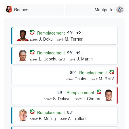
Rennes
Montpellier
Remplacement
90' +2'
J. Doku
M. Terrier
entre:
sort:
Remplacement
90' +1'
L. Ugochukwu
J. Martin
entre:
sort:
Remplacement
89'
Thuler
M. Ristić
entre:
sort:
Remplacement
89'
S. Delaye
J. Chotard
entre:
sort:
Remplacement
88'
B. Meling
A. Truffert
entre:
sort: