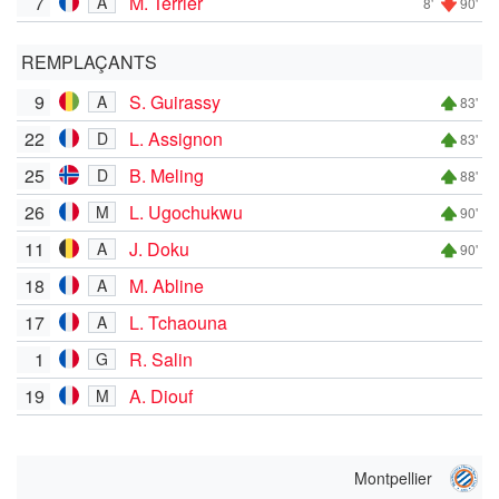
7
M. Terrier
A
8'
90'
REMPLAÇANTS
9
S. Guirassy
A
83'
22
L. Assignon
D
83'
25
B. Meling
D
88'
26
L. Ugochukwu
M
90'
11
J. Doku
A
90'
18
M. Abline
A
17
L. Tchaouna
A
1
R. Salin
G
19
A. Diouf
M
Montpellier