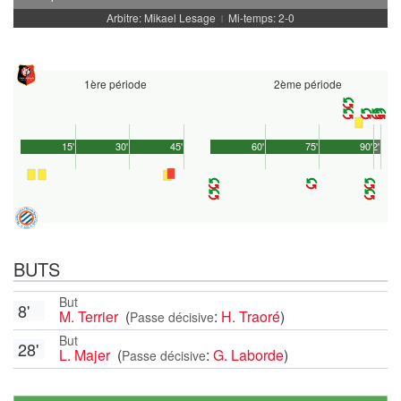
Arbitre: Mikael Lesage
Mi-temps: 2-0
|
1ère période
2ème période
15'
30'
45'
60'
75'
90'
2'
BUTS
But
8'
M. Terrier
(
:
H. Traoré
)
Passe décisive
But
28'
L. Majer
(
:
G. Laborde
)
Passe décisive