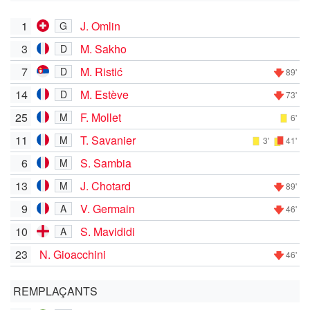
1
J. Omlin
G
3
M. Sakho
D
7
M. Ristić
D
89'
14
M. Estève
D
73'
25
F. Mollet
M
6'
11
T. Savanier
M
3'
41'
6
S. Sambia
M
13
J. Chotard
M
89'
9
V. Germain
A
46'
10
S. Mavididi
A
23
N. Gioacchini
46'
REMPLAÇANTS