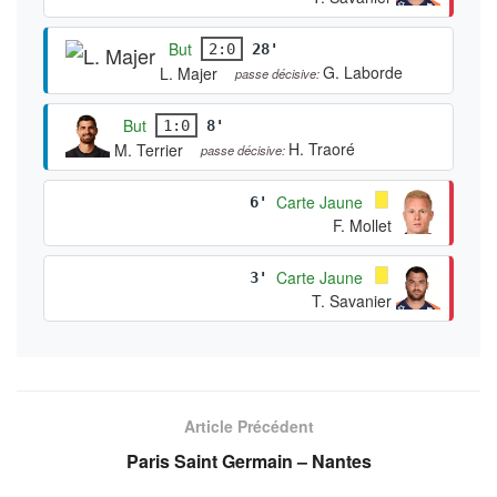
But
2:0
28'
G. Laborde
L. Majer
passe décisive:
But
1:0
8'
H. Traoré
M. Terrier
passe décisive:
Carte Jaune
6'
F. Mollet
Carte Jaune
3'
T. Savanier
Article Précédent
Paris Saint Germain – Nantes