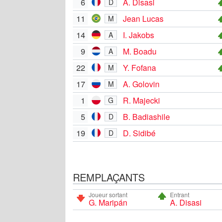
6
A. Disasi
D
11
Jean Lucas
M
14
I. Jakobs
A
9
M. Boadu
A
22
Y. Fofana
M
17
A. Golovin
M
1
R. Majecki
G
5
B. Badiashile
D
19
D. Sidibé
D
REMPLAÇANTS
Joueur sortant
Entrant
G. Maripán
A. Disasi