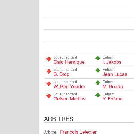
Joueur sortant
Entrant
Caio Henrique
I. Jakobs
Joueur sortant
Entrant
S. Diop
Jean Lucas
Joueur sortant
Entrant
W. Ben Yedder
M. Boadu
Joueur sortant
Entrant
Gelson Martins
Y. Fofana
ARBITRES
Francois Letexier
Arbitre: