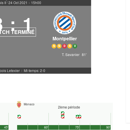
s II
24 Oct 2021
-
15h00
|
3
:
1
TCH TERMINÉ
Montpellier
N
N
D
N
V
T. Savanier
81'
cois Letexier
Mi-temps: 2-0
|
Monaco
2ème période
45'
60'
75'
90'