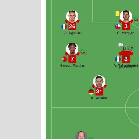
26
3
R. Aguilar
G. Maripán
7
8
Gelson Martins
A. Tchouaméni
31
K. Volland