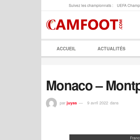
Suivez les championnats :
UEFA Champ
ACCUEIL
ACTUALITÉS
Monaco – Montpe
par
juyas
9 avril 2022
dans
Franc