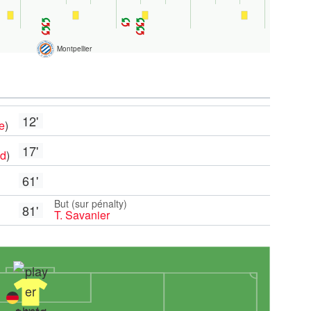
Montpellier
12'
e
)
17'
nd
)
61'
But (sur pénalty)
81'
T. Savanier
16