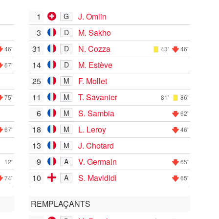
1
J. Omlin
G
3
M. Sakho
D
31
N. Cozza
D
46'
43'
46'
14
M. Estève
D
67'
25
F. Mollet
M
11
T. Savanier
M
75'
81'
86'
6
S. Sambia
M
62'
18
L. Leroy
M
67'
46'
13
J. Chotard
M
9
V. Germain
A
12'
65'
10
S. Mavididi
A
74'
65'
REMPLAÇANTS