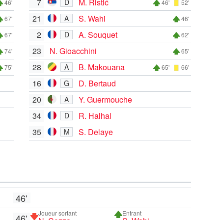
7
M. Ristić
D
46'
46'
52'
21
S. Wahi
A
67'
46'
2
A. Souquet
D
67'
62'
23
N. Gioacchini
74'
65'
28
B. Makouana
A
75'
65'
66'
16
D. Bertaud
G
20
Y. Guermouche
A
34
R. Halhal
D
35
S. Delaye
M
46'
Joueur sortant
Entrant
46'