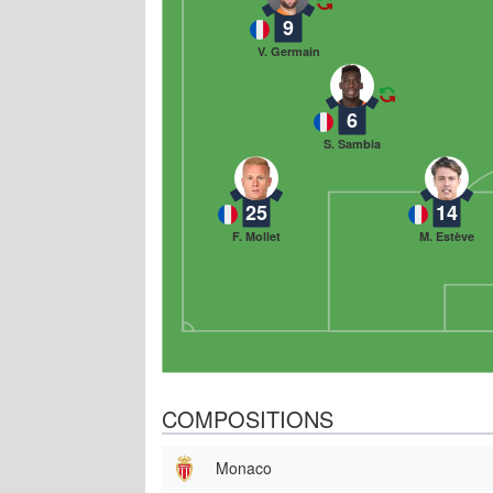
9
V. Germain
6
S. Sambia
25
14
F. Mollet
M. Estève
COMPOSITIONS
Monaco