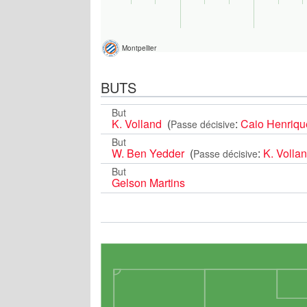
Montpellier
BUTS
But
K. Volland
(
:
Caio Henriqu
Passe décisive
But
W. Ben Yedder
(
:
K. Volla
Passe décisive
But
Gelson Martins