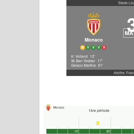
Stade Loui
MA
Monaco
N
V
V
V
D
K. Volland
12'
W. Ben Yedder
17'
Gelson Martins
61'
Arbitre: Fran
Monaco
1ère période
15'
30'