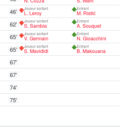
N. Cozza
S. Wahi
Joueur sortant
Entrant
46'
L. Leroy
M. Ristić
Joueur sortant
Entrant
62'
S. Sambia
A. Souquet
Joueur sortant
Entrant
65'
V. Germain
N. Gioacchini
Joueur sortant
Entrant
65'
S. Mavididi
B. Makouana
67'
67'
74'
75'