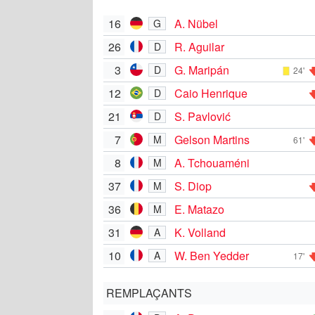
16
A. Nübel
G
26
R. Aguilar
D
3
G. Maripán
D
24'
12
Caio Henrique
D
21
S. Pavlović
D
7
Gelson Martins
M
61'
8
A. Tchouaméni
M
37
S. Diop
M
36
E. Matazo
M
31
K. Volland
A
10
W. Ben Yedder
A
17'
REMPLAÇANTS