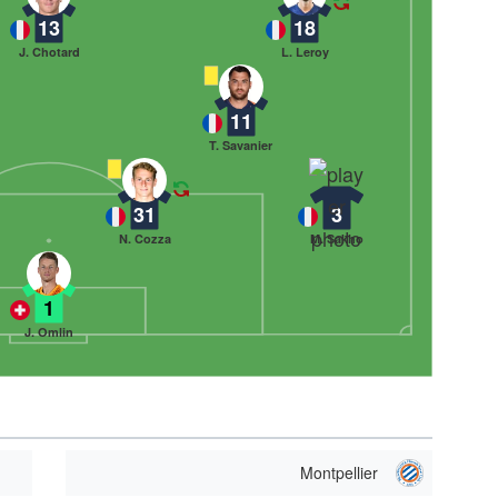
13
18
J. Chotard
L. Leroy
11
T. Savanier
31
3
N. Cozza
M. Sakho
1
J. Omlin
Montpellier