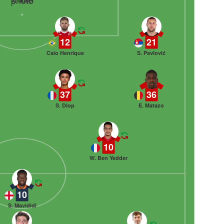
A. Nübel
12
21
Caio Henrique
S. Pavlović
37
36
S. Diop
E. Matazo
10
W. Ben Yedder
10
S. Mavididi