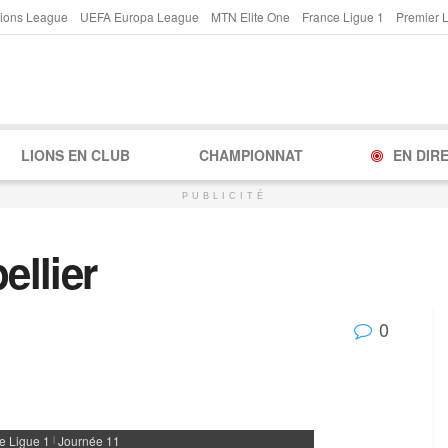
ions League
UEFA Europa League
MTN Elite One
France Ligue 1
Premier 
LIONS EN CLUB
CHAMPIONNAT
EN DIR
PUBLICITÉ
llier
0
e Ligue 1
Journée 11
|