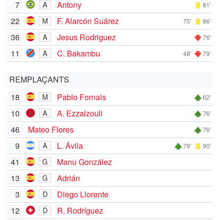
7
Antony
A
81'
22
F. Alarcón Suárez
M
75'
86'
36
Jesus Rodriguez
A
76'
11
C. Bakambu
A
48'
79'
REMPLAÇANTS
18
Pablo Fornals
M
62'
10
A. Ezzalzouli
A
76'
46
Mateo Flores
76'
9
L. Ávila
A
79'
90'
41
Manu González
G
13
Adrián
G
3
Diego Llorente
D
12
R. Rodríguez
D