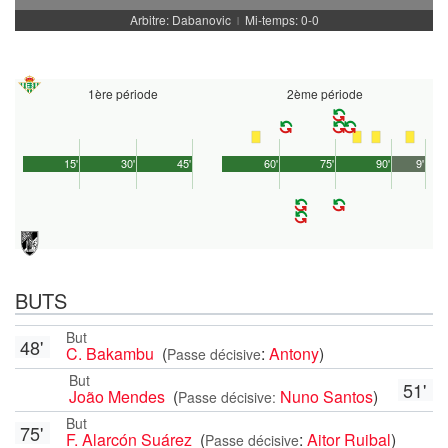
Arbitre: Dabanovic
Mi-temps: 0-0
|
1ère période
2ème période
15'
30'
45'
60'
75'
90'
9'
BUTS
But
48'
C. Bakambu
(
:
Antony
)
Passe décisive
But
51'
João Mendes
(
Nuno Santos
)
Passe décisive:
But
75'
F. Alarcón Suárez
(
:
Aitor Ruibal
)
Passe décisive