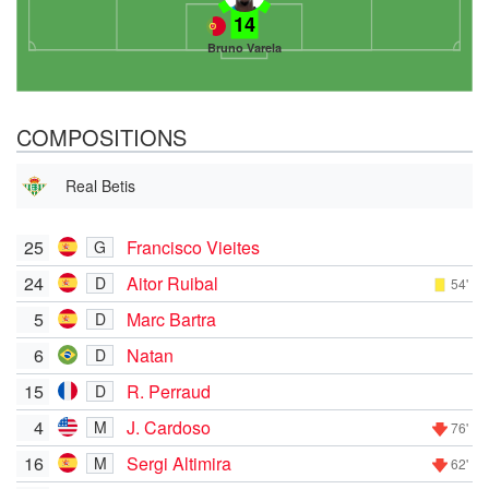
14
Bruno Varela
COMPOSITIONS
Real Betis
25
Francisco Vieites
G
24
Aitor Ruibal
D
54'
5
Marc Bartra
D
6
Natan
D
15
R. Perraud
D
4
J. Cardoso
M
76'
16
Sergi Altimira
M
62'