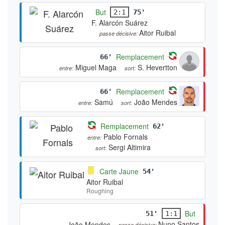
But
2:1
75'
F. Alarcón Suárez
Aitor Ruibal
passe décisive:
Remplacement
66'
Miguel Maga
S. Hevertton
entre:
sort:
Remplacement
66'
Samú
João Mendes
entre:
sort:
Remplacement
62'
Pablo Fornals
entre:
Sergi Altimira
sort:
Carte Jaune
54'
Aitor Ruibal
Roughing
But
51'
1:1
Nuno Santos
João Mendes
passe décisive: