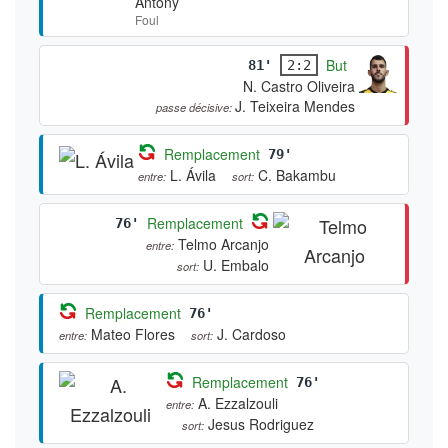
Antony
Foul
But
81'
2:2
N. Castro Oliveira
J. Teixeira Mendes
passe décisive:
Remplacement
79'
L. Ávila
C. Bakambu
entre:
sort:
Remplacement
76'
Telmo Arcanjo
entre:
U. Embalo
sort:
Remplacement
76'
Mateo Flores
J. Cardoso
entre:
sort:
Remplacement
76'
A. Ezzalzouli
entre:
Jesus Rodriguez
sort: