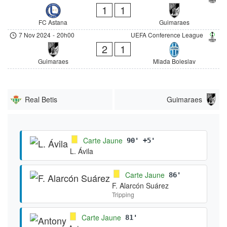
1
1
FC Astana
Guimaraes
7 Nov 2024
-
20h00
UEFA Conference League
2
1
Guimaraes
Mlada Boleslav
Real Betis
Guimaraes
Carte Jaune
90' +5'
L. Ávila
Carte Jaune
86'
F. Alarcón Suárez
Tripping
Carte Jaune
81'