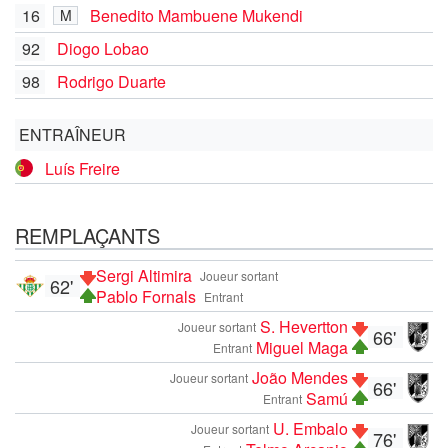
16
Benedito Mambuene Mukendi
M
92
Diogo Lobao
98
Rodrigo Duarte
ENTRAÎNEUR
Luís Freire
REMPLAÇANTS
Sergi Altimira
Joueur sortant
62'
Pablo Fornals
Entrant
S. Hevertton
Joueur sortant
66'
Miguel Maga
Entrant
João Mendes
Joueur sortant
66'
Samú
Entrant
U. Embalo
Joueur sortant
76'