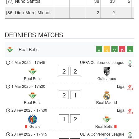
[77] Nuno Santos
38
33
2
[86] Dieu-Merci Michel
2
2
DERNIERS MATCHS
Real Betis
V
N
V
D
V
6 Mar 2025
-
17h45
UEFA Conference League
2
2
Real Betis
Guimaraes
1 Mar 2025
-
17h30
Liga
2
1
Real Betis
Real Madrid
23 Fév 2025
-
17h30
Liga
1
2
Getafe
Real Betis
20 Fév 2025
-
17h45
UEFA Conference League