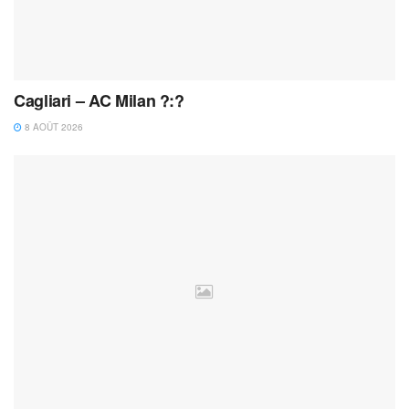
Cagliari – AC Milan ?:?
8 AOÛT 2026