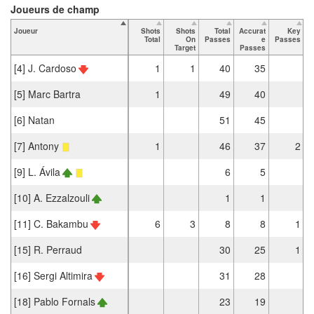
Joueurs de champ
Joueur
Shots
Shots
Total
Accurat
Key
T
Total
On
Passes
e
Passes
Target
Passes
[4] J. Cardoso
1
1
40
35
[5] Marc Bartra
1
49
40
[6] Natan
51
45
[7] Antony
1
46
37
2
[9] L. Ávila
6
5
[10] A. Ezzalzouli
1
1
[11] C. Bakambu
6
3
8
8
1
[15] R. Perraud
30
25
1
[16] Sergi Altimira
31
28
[18] Pablo Fornals
23
19