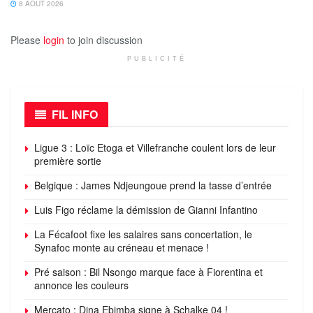
8 AOÛT 2026
Please
login
to join discussion
PUBLICITÉ
FIL INFO
Ligue 3 : Loïc Etoga et Villefranche coulent lors de leur
première sortie
Belgique : James Ndjeungoue prend la tasse d’entrée
Luis Figo réclame la démission de Gianni Infantino
La Fécafoot fixe les salaires sans concertation, le
Synafoc monte au créneau et menace !
Pré saison : Bil Nsongo marque face à Fiorentina et
annonce les couleurs
Mercato : Dina Ebimba signe à Schalke 04 !