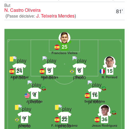
But
N. Castro Oliveira
81'
(
J. Teixeira Mendes
)
Passe décisive:
25
Francisco Vieites
24
5
6
15
Aitor Ruibal
Marc Bartra
Natan
R. Perraud
4
16
J. Cardoso
Sergi Altimira
7
22
36
Antony
F. Alarcón Suárez
Jesus Rodriguez