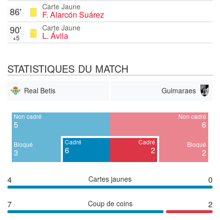
Carte Jaune
86'
F. Alarcón Suárez
Carte Jaune
90'
L. Ávila
+5
STATISTIQUES DU MATCH
Real Betis
Guimaraes
Non cadré
Non cadré
5
6
Cadré
Cadré
Bloqué
Bloqué
6
2
3
2
4
Cartes jaunes
0
7
Coup de coins
2