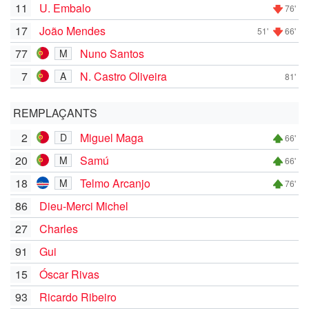
11
U. Embalo
76'
17
João Mendes
51'
66'
77
Nuno Santos
M
7
N. Castro Oliveira
A
81'
REMPLAÇANTS
2
Miguel Maga
D
66'
20
Samú
M
66'
18
Telmo Arcanjo
M
76'
86
Dieu-Merci Michel
27
Charles
91
Gui
15
Óscar Rivas
93
Ricardo Ribeiro