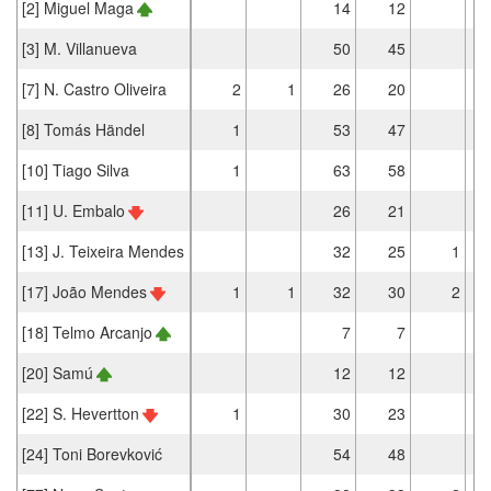
[2] Miguel Maga
14
12
[3] M. Villanueva
50
45
[7] N. Castro Oliveira
2
1
26
20
[8] Tomás Händel
1
53
47
[10] Tiago Silva
1
63
58
[11] U. Embalo
26
21
[13] J. Teixeira Mendes
32
25
1
[17] João Mendes
1
1
32
30
2
[18] Telmo Arcanjo
7
7
[20] Samú
12
12
[22] S. Hevertton
1
30
23
[24] Toni Borevković
54
48