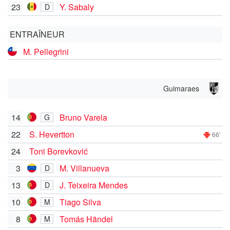
23
Y. Sabaly
D
ENTRAÎNEUR
M. Pellegrini
Guimaraes
14
Bruno Varela
G
22
S. Hevertton
66'
24
Toni Borevković
3
M. Villanueva
D
13
J. Teixeira Mendes
D
10
Tiago Silva
M
8
Tomás Händel
M