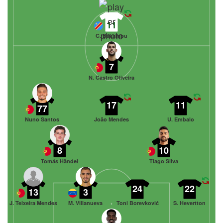
11
C. Bakambu
7
N. Castro Oliveira
17
11
77
Nuno Santos
João Mendes
U. Embalo
8
10
Tomás Händel
Tiago Silva
24
22
13
3
J. Teixeira Mendes
M. Villanueva
Toni Borevković
S. Hevertton