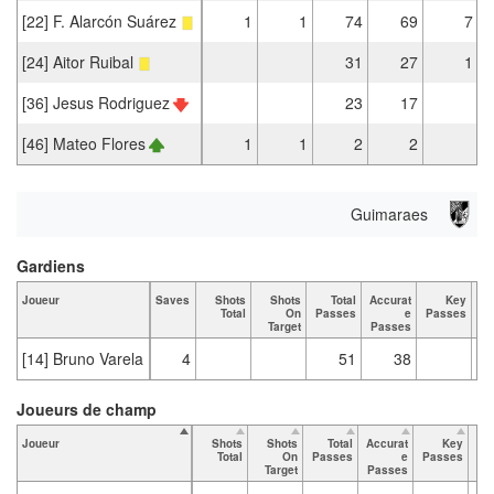
[22] F. Alarcón Suárez
1
1
74
69
7
[24] Aitor Ruibal
31
27
1
[36] Jesus Rodriguez
23
17
[46] Mateo Flores
1
1
2
2
Guimaraes
Gardiens
Joueur
Saves
Shots
Shots
Total
Accurat
Key
Ta
Total
On
Passes
e
Passes
Target
Passes
[14] Bruno Varela
4
51
38
Joueurs de champ
Joueur
Shots
Shots
Total
Accurat
Key
Ta
Total
On
Passes
e
Passes
Target
Passes