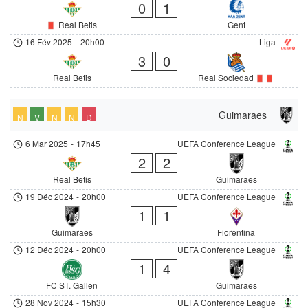
0
1
Real Betis
Gent
16 Fév 2025
-
20h00
Liga
3
0
Real Betis
Real Sociedad
Guimaraes
N
V
N
N
D
6 Mar 2025
-
17h45
UEFA Conference League
2
2
Real Betis
Guimaraes
19 Déc 2024
-
20h00
UEFA Conference League
1
1
Guimaraes
Fiorentina
12 Déc 2024
-
20h00
UEFA Conference League
1
4
FC ST. Gallen
Guimaraes
28 Nov 2024
-
15h30
UEFA Conference League