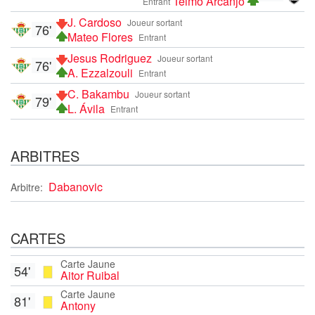
Telmo Arcanjo
Entrant
J. Cardoso
Joueur sortant
76'
Mateo Flores
Entrant
Jesus Rodriguez
Joueur sortant
76'
A. Ezzalzouli
Entrant
C. Bakambu
Joueur sortant
79'
L. Ávila
Entrant
ARBITRES
Dabanovic
Arbitre:
CARTES
Carte Jaune
54'
Aitor Ruibal
Carte Jaune
81'
Antony