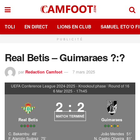
TOLI
EN DIRECT
LIONS EN CLUB
SAMUEL ETO’O FI
PUBLICITÉ
Real Betis – Guimaraes ?:?
par
Redaction Camfoot
7 mars 2025
UEFA Conference League 2024-2025 - Knockout phase
Round of 16
|
6 Mar 2025
-
17h45
2
:
2
MATCH TERMINÉ
Real Betis
Guimaraes
C. Bakambu
48'
João Mendes
51'
F. Alarcón Suárez
75'
N. Castro Oliveira
81'