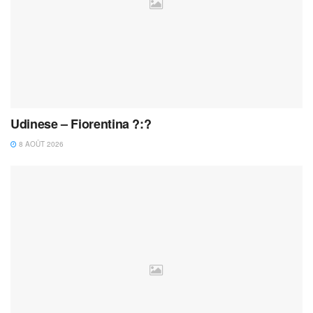
Udinese – Fiorentina ?:?
8 AOÛT 2026