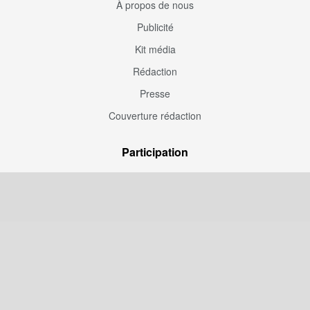
À propos de nous
Publicité
Kit média
Rédaction
Presse
Couverture rédaction
Participation
Envoyez une correction
Proposez un article
Devenez contributeur
Articles sponsorisés
Sponsoriser Camfoot