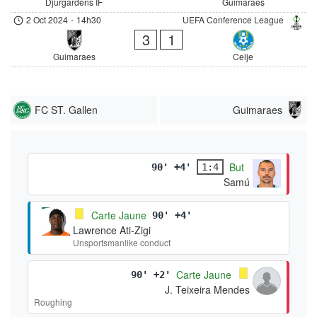
Djurgardens IF
Guimaraes
2 Oct 2024
-
14h30
UEFA Conference League
3
1
Guimaraes
Celje
FC ST. Gallen
Guimaraes
But
90' +4'
1:4
Samú
Carte Jaune
90' +4'
Lawrence Ati-Zigi
Unsportsmanlike conduct
Carte Jaune
90' +2'
J. Teixeira Mendes
Roughing