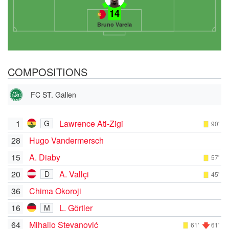
14
Bruno Varela
COMPOSITIONS
FC ST. Gallen
1
Lawrence Ati-Zigi
G
90'
28
Hugo Vandermersch
15
A. Diaby
57'
20
A. Vallçi
D
45'
36
Chima Okoroji
16
L. Görtler
M
64
Mihailo Stevanović
61'
61'