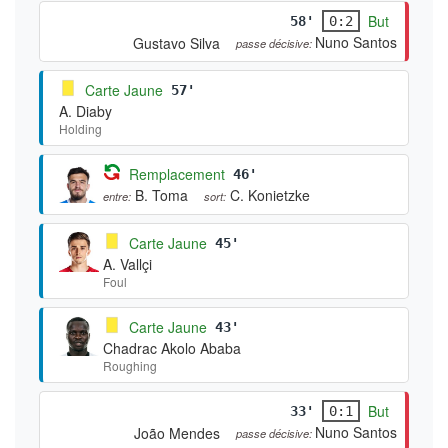
But
58'
0:2
Nuno Santos
Gustavo Silva
passe décisive:
Carte Jaune
57'
A. Diaby
Holding
Remplacement
46'
B. Toma
C. Konietzke
entre:
sort:
Carte Jaune
45'
A. Vallçi
Foul
Carte Jaune
43'
Chadrac Akolo Ababa
Roughing
But
33'
0:1
Nuno Santos
João Mendes
passe décisive: