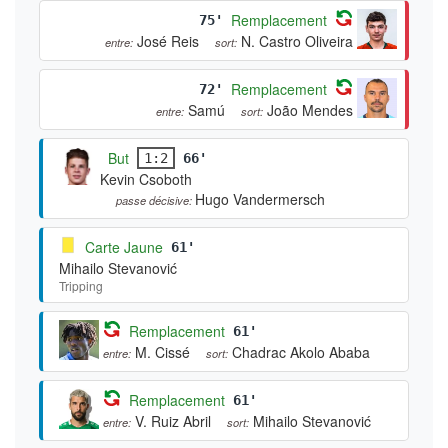
Remplacement
75'
José Reis
N. Castro Oliveira
entre:
sort:
Remplacement
72'
Samú
João Mendes
entre:
sort:
But
1:2
66'
Kevin Csoboth
Hugo Vandermersch
passe décisive:
Carte Jaune
61'
Mihailo Stevanović
Tripping
Remplacement
61'
M. Cissé
Chadrac Akolo Ababa
entre:
sort:
Remplacement
61'
V. Ruiz Abril
Mihailo Stevanović
entre:
sort: