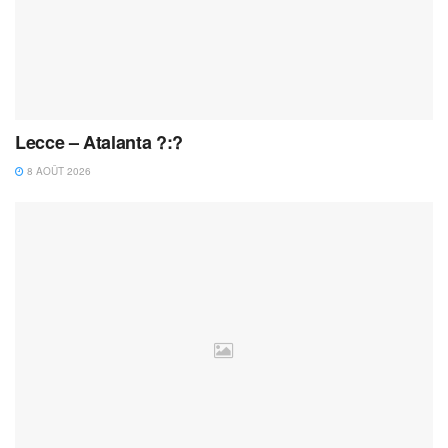
Lecce – Atalanta ?:?
8 AOÛT 2026