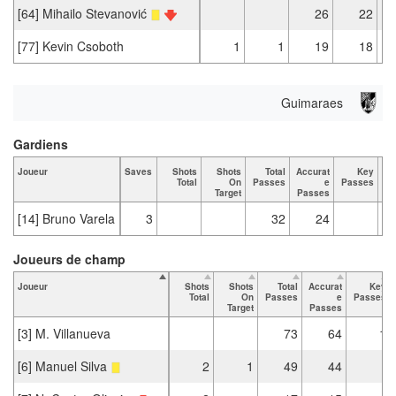
[64] Mihailo Stevanović
26
22
[77] Kevin Csoboth
1
1
19
18
Guimaraes
Gardiens
Joueur
Saves
Shots
Shots
Total
Accurat
Key
Ta
Total
On
Passes
e
Passes
Target
Passes
[14] Bruno Varela
3
32
24
Joueurs de champ
Joueur
Shots
Shots
Total
Accurat
Key
Total
On
Passes
e
Passes
Target
Passes
[3] M. Villanueva
73
64
1
[6] Manuel Silva
2
1
49
44