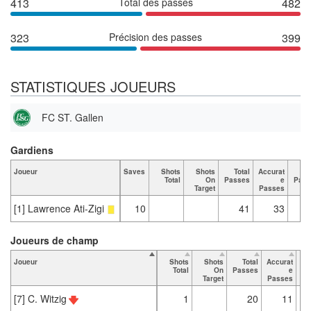
413
Total des passes
482
323
Précision des passes
399
STATISTIQUES JOUEURS
FC ST. Gallen
Gardiens
Joueur
Saves
Shots
Shots
Total
Accurat
K
Total
On
Passes
e
Pass
Target
Passes
[1] Lawrence Ati-Zigi
10
41
33
Joueurs de champ
Joueur
Shots
Shots
Total
Accurat
Total
On
Passes
e
Pa
Target
Passes
[7] C. Witzig
1
20
11