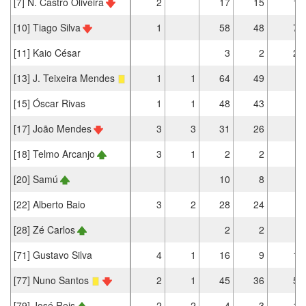
[7] N. Castro Oliveira
2
17
15
1
[10] Tiago Silva
1
58
48
7
[11] Kaio César
3
2
2
[13] J. Teixeira Mendes
1
1
64
49
[15] Óscar Rivas
1
1
48
43
[17] João Mendes
3
3
31
26
[18] Telmo Arcanjo
3
1
2
2
[20] Samú
10
8
[22] Alberto Baio
3
2
28
24
[28] Zé Carlos
2
2
[71] Gustavo Silva
4
1
16
9
1
[77] Nuno Santos
2
1
45
36
5
[79] José Reis
2
2
4
3
1