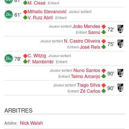
M. Cissé
Entrant
Mihailo Stevanović
Joueur sortant
61'
V. Ruiz Abril
Entrant
João Mendes
Joueur sortant
72'
Samú
Entrant
N. Castro Oliveira
Joueur sortant
75'
José Reis
Entrant
C. Witzig
Joueur sortant
78'
F. Mambimbi
Entrant
Nuno Santos
Joueur sortant
90'
Telmo Arcanjo
Entrant
Tiago Silva
Joueur sortant
90'
Zé Carlos
Entrant
ARBITRES
Nick Walsh
Arbitre: