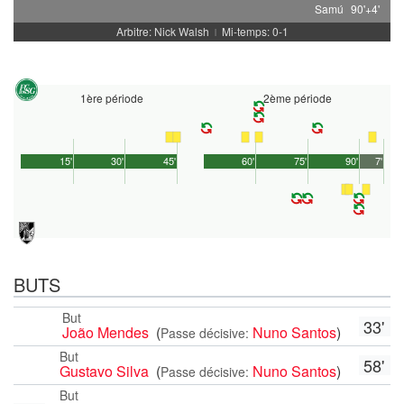
Samú
90'+4'
Arbitre: Nick Walsh
Mi-temps: 0-1
|
1ère période
2ème période
15'
30'
45'
60'
75'
90'
7'
BUTS
But
33'
João Mendes
(
Nuno Santos
)
Passe décisive:
But
58'
Gustavo Silva
(
Nuno Santos
)
Passe décisive:
But