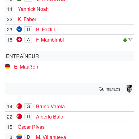
14
Yannick Noah
22
K. Faber
23
B. Fazliji
D
18
F. Mambimbi
A
78'
ENTRAÎNEUR
E. Maaßen
Guimaraes
14
Bruno Varela
G
22
Alberto Baio
D
15
Óscar Rivas
3
M. Villanueva
D