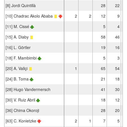
[8] Jordi Quintillà
28
22
[10] Chadrac Akolo Ababa
2
2
12
9
[11] M. Cissé
5
4
[15] A. Diaby
58
46
[16] L. Görtler
19
16
[18] F. Mambimbi
5
3
[20] A. Vallçi
1
65
54
[24] B. Toma
21
18
[28] Hugo Vandermersch
41
30
[30] V. Ruiz Abril
18
12
[36] Chima Okoroji
28
20
[63] C. Konietzke
2
1
7
5