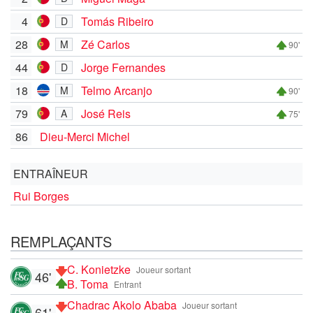
4
Tomás Ribeiro
D
28
Zé Carlos
M
90'
44
Jorge Fernandes
D
18
Telmo Arcanjo
M
90'
79
José Reis
A
75'
86
Dieu-Merci Michel
ENTRAÎNEUR
Rui Borges
REMPLAÇANTS
C. Konietzke
Joueur sortant
46'
B. Toma
Entrant
Chadrac Akolo Ababa
Joueur sortant
61'