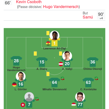
Kevin Csoboth
66'
(
:
Hugo Vandermersch
)
Passe décisive
But
90'
Samú
+4
1
Lawrence Ati-Zigi
28
15
36
20
Hugo
A. Diaby
A. Vallçi
Chima Okoroji
Vandermersch
64
63
16
L. Görtler
Mihailo Stevanović
C. Konietzke
7
77