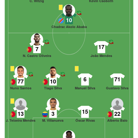
C. Witzig
Kevin Csoboth
10
Chadrac Akolo Ababa
17
7
N. Castro Oliveira
João Mendes
6
71
77
10
Nuno Santos
Tiago Silva
Manuel Silva
Gustavo Silva
15
13
3
22
J. Teixeira Mendes
M. Villanueva
Óscar Rivas
Alberto Baio