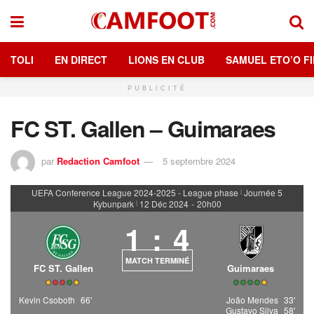
TOLI
EN DIRECT
LIONS EN CLUB
SAMUEL ETO’O FI
PUBLICITÉ
FC ST. Gallen – Guimaraes
par
Redaction Camfoot
5 septembre 2024
UEFA Conference League 2024-2025 - League phase
Journée 5
|
Kybunpark
12 Déc 2024
-
20h00
|
1
:
4
MATCH TERMINÉ
FC ST. Gallen
Guimaraes
Kevin Csoboth
66'
João Mendes
33'
Gustavo Silva
58'