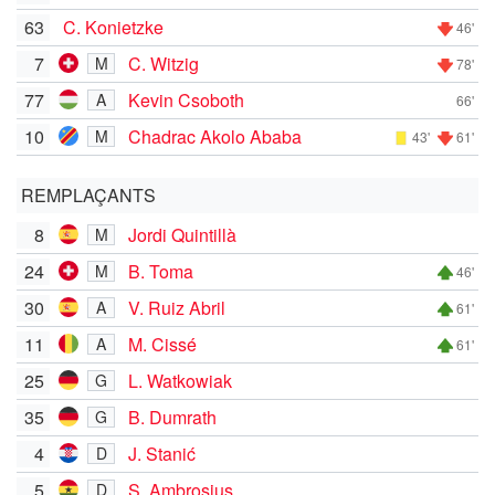
63
C. Konietzke
46'
7
C. Witzig
M
78'
77
Kevin Csoboth
A
66'
10
Chadrac Akolo Ababa
M
43'
61'
REMPLAÇANTS
8
Jordi Quintillà
M
24
B. Toma
M
46'
30
V. Ruiz Abril
A
61'
11
M. Cissé
A
61'
25
L. Watkowiak
G
35
B. Dumrath
G
4
J. Stanić
D
5
S. Ambrosius
D