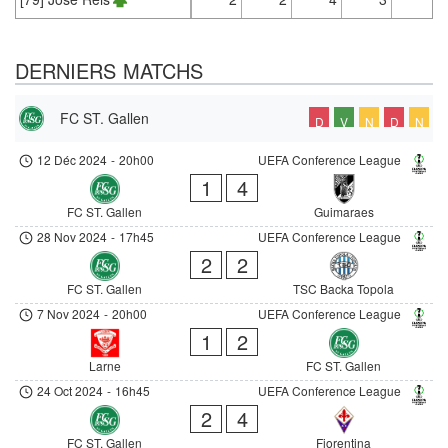
DERNIERS MATCHS
FC ST. Gallen
D
V
N
D
N
12 Déc 2024
-
20h00
UEFA Conference League
1
4
FC ST. Gallen
Guimaraes
28 Nov 2024
-
17h45
UEFA Conference League
2
2
FC ST. Gallen
TSC Backa Topola
7 Nov 2024
-
20h00
UEFA Conference League
1
2
Larne
FC ST. Gallen
24 Oct 2024
-
16h45
UEFA Conference League
2
4
FC ST. Gallen
Fiorentina