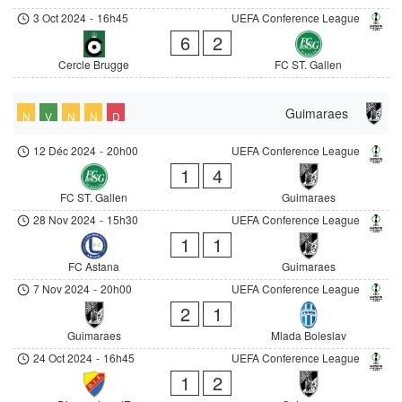
3 Oct 2024
-
16h45
UEFA Conference League
6
2
Cercle Brugge
FC ST. Gallen
Guimaraes
N
V
N
N
D
12 Déc 2024
-
20h00
UEFA Conference League
1
4
FC ST. Gallen
Guimaraes
28 Nov 2024
-
15h30
UEFA Conference League
1
1
FC Astana
Guimaraes
7 Nov 2024
-
20h00
UEFA Conference League
2
1
Guimaraes
Mlada Boleslav
24 Oct 2024
-
16h45
UEFA Conference League
1
2