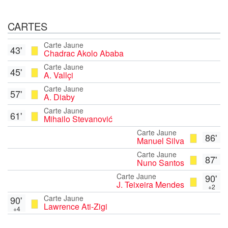
CARTES
Carte Jaune
43'
Chadrac Akolo Ababa
Carte Jaune
45'
A. Vallçi
Carte Jaune
57'
A. Diaby
Carte Jaune
61'
Mihailo Stevanović
Carte Jaune
86'
Manuel Silva
Carte Jaune
87'
Nuno Santos
Carte Jaune
90'
J. Teixeira Mendes
+2
Carte Jaune
90'
Lawrence Ati-Zigi
+4