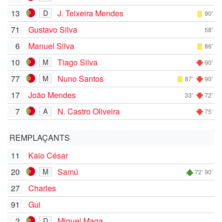
13
J. Teixeira Mendes
D
90'
71
Gustavo Silva
58'
6
Manuel Silva
86'
10
Tiago Silva
M
90'
77
Nuno Santos
M
87'
90'
17
João Mendes
33'
72'
7
N. Castro Oliveira
A
75'
REMPLAÇANTS
11
Kaio César
20
Samú
M
72'
90'
27
Charles
91
Gui
2
Miguel Maga
D