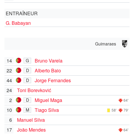
ENTRAÎNEUR
G. Babayan
Guimaraes
14
Bruno Varela
G
22
Alberto Baio
D
44
Jorge Fernandes
D
24
Toni Borevković
2
Miguel Maga
D
64'
10
Tiago Silva
M
58'
79'
6
Manuel Silva
17
João Mendes
64'