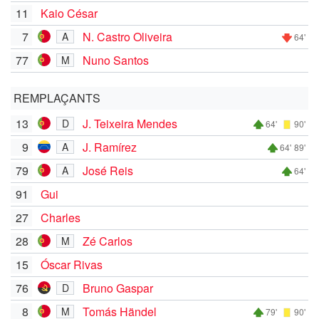
11
Kaio César
7
N. Castro Oliveira
A
64'
77
Nuno Santos
M
REMPLAÇANTS
13
J. Teixeira Mendes
D
64'
90'
9
J. Ramírez
A
64'
89'
79
José Reis
A
64'
91
Gui
27
Charles
28
Zé Carlos
M
15
Óscar Rivas
76
Bruno Gaspar
D
8
Tomás Händel
M
79'
90'