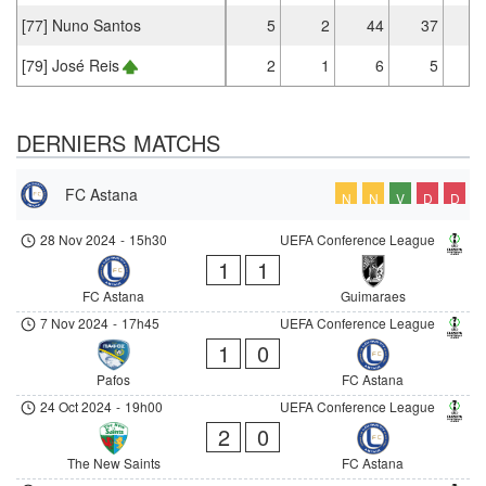
[77] Nuno Santos
5
2
44
37
[79] José Reis
2
1
6
5
DERNIERS MATCHS
FC Astana
N
N
V
D
D
28 Nov 2024
-
15h30
UEFA Conference League
1
1
FC Astana
Guimaraes
7 Nov 2024
-
17h45
UEFA Conference League
1
0
Pafos
FC Astana
24 Oct 2024
-
19h00
UEFA Conference League
2
0
The New Saints
FC Astana