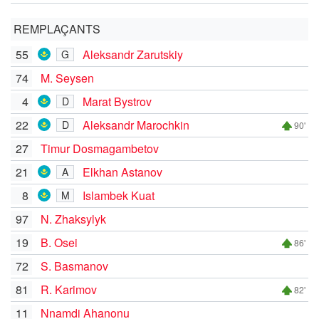
REMPLAÇANTS
55
Aleksandr Zarutskiy
G
74
M. Seysen
4
Marat Bystrov
D
22
Aleksandr Marochkin
D
90'
27
Timur Dosmagambetov
21
Elkhan Astanov
A
8
Islambek Kuat
M
97
N. Zhaksylyk
19
B. Osei
86'
72
S. Basmanov
81
R. Karimov
82'
11
Nnamdi Ahanonu