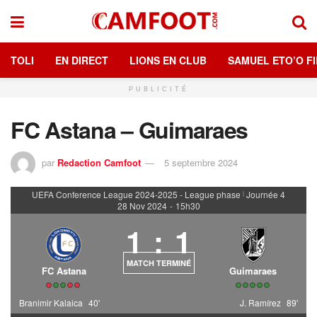
TOLI
EN DIRECT
LIONS EN CLUB
SAMUEL ETO’O FI
PUBLICITÉ
FC Astana – Guimaraes
par
Redaction Camfoot
5 septembre 2024
UEFA Conference League 2024-2025 - League phase
Journée 4
|
28 Nov 2024
-
15h30
1
:
1
MATCH TERMINÉ
FC Astana
Guimaraes
Branimir Kalaica
40'
J. Ramírez
89'