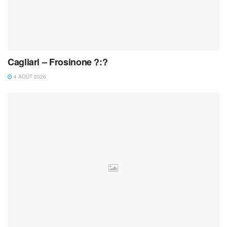
Cagliari – Frosinone ?:?
4 AOÛT 2026