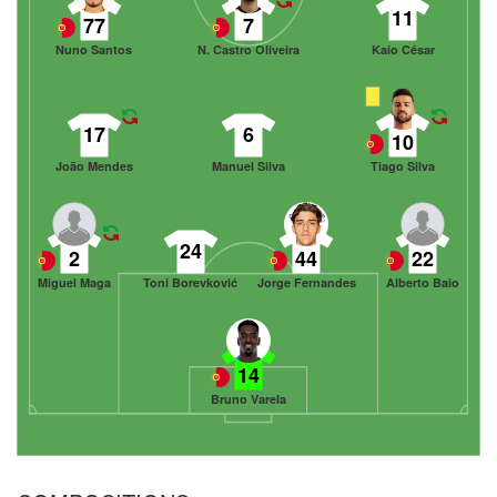
11
77
7
Nuno Santos
N. Castro Oliveira
Kaio César
17
6
10
João Mendes
Manuel Silva
Tiago Silva
24
2
44
22
Miguel Maga
Toni Borevković
Jorge Fernandes
Alberto Baio
14
Bruno Varela