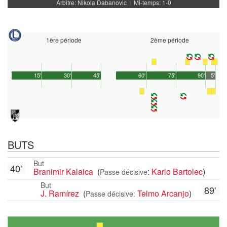
Arbitre: Nikola Dabanovic
Mi-temps: 1-0
|
1ère période
2ème période
15'
30'
45'
60'
75'
90'
5'
BUTS
But
40'
Branimir Kalaica
(
:
Karlo Bartolec
)
Passe décisive
But
89'
J. Ramírez
(
Telmo Arcanjo
)
Passe décisive: