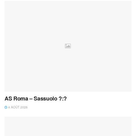
AS Roma – Sassuolo ?:?
4 AOÛT 2026