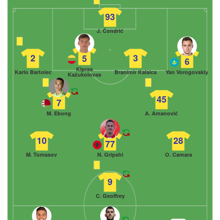
93
J. Čondrić
2
3
5
6
Kipras
Karlo Bartolec
Branimir Kalaica
Yan Vorogovskiy
Kažukolovas
45
7
M. Ebong
A. Amanović
10
28
77
M. Tomasov
N. Gripshi
O. Camara
9
C. Geoffrey