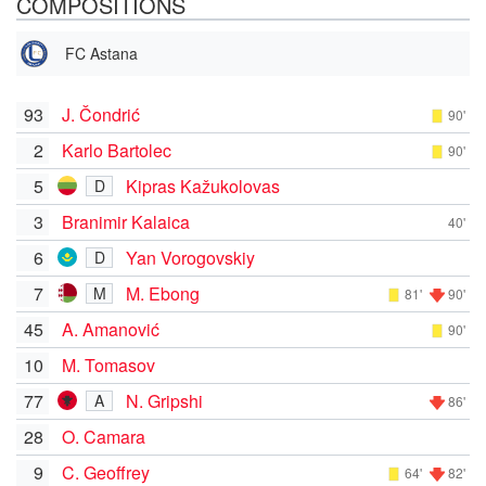
COMPOSITIONS
FC Astana
93
J. Čondrić
90'
2
Karlo Bartolec
90'
5
Kipras Kažukolovas
D
3
Branimir Kalaica
40'
6
Yan Vorogovskiy
D
7
M. Ebong
M
81'
90'
45
A. Amanović
90'
10
M. Tomasov
77
N. Gripshi
A
86'
28
O. Camara
9
C. Geoffrey
64'
82'