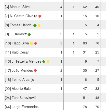
[6] Manuel Silva
4
1
62
49
[7] N. Castro Oliveira
1
15
10
[8] Tomás Händel
5
4
[9] J. Ramírez
3
1
5
5
[10] Tiago Silva
3
1
83
76
[11] Kaio César
1
1
31
25
[13] J. Teixeira Mendes
1
9
7
[17] João Mendes
2
35
27
[18] Telmo Arcanjo
1
6
5
[22] Alberto Baio
1
47
33
[24] Toni Borevković
51
48
[44] Jorge Fernandes
78
70