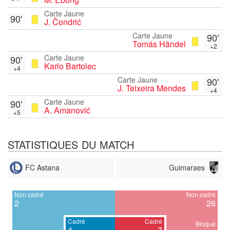
Carte Jaune
90'
J. Čondrić
Carte Jaune
90'
Tomás Händel
+2
Carte Jaune
90'
Karlo Bartolec
+4
Carte Jaune
90'
J. Teixeira Mendes
+4
Carte Jaune
90'
A. Amanović
+5
STATISTIQUES DU MATCH
FC Astana
Guimaraes
Non cadré
Non cadré
2
26
Cadré
Cadré
Bloqué
4
7