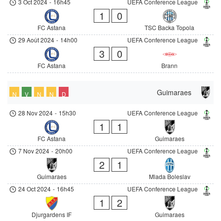
3 Oct 2024
-
16h45
UEFA Conference League
1
0
FC Astana
TSC Backa Topola
29 Août 2024
-
14h00
UEFA Conference League
3
0
FC Astana
Brann
Guimaraes
N
V
N
N
D
28 Nov 2024
-
15h30
UEFA Conference League
1
1
FC Astana
Guimaraes
7 Nov 2024
-
20h00
UEFA Conference League
2
1
Guimaraes
Mlada Boleslav
24 Oct 2024
-
16h45
UEFA Conference League
1
2
Djurgardens IF
Guimaraes