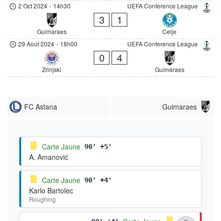
2 Oct 2024
-
14h30
UEFA Conference League
3
1
Guimaraes
Celje
29 Août 2024
-
18h00
UEFA Conference League
0
4
Zrinjski
Guimaraes
FC Astana
Guimaraes
Carte Jaune
90' +5'
A. Amanović
Carte Jaune
90' +4'
Karlo Bartolec
Roughing