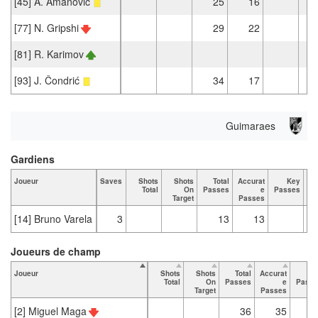
[45] A. Amanović
25
16
[77] N. Gripshi
29
22
[81] R. Karimov
[93] J. Čondrić
34
17
Guimaraes
Gardiens
Joueur
Saves
Shots
Shots
Total
Accurat
Key
Ta
Total
On
Passes
e
Passes
Target
Passes
[14] Bruno Varela
3
13
13
Joueurs de champ
Joueur
Shots
Shots
Total
Accurat
Ke
Total
On
Passes
e
Passe
Target
Passes
[2] Miguel Maga
36
35