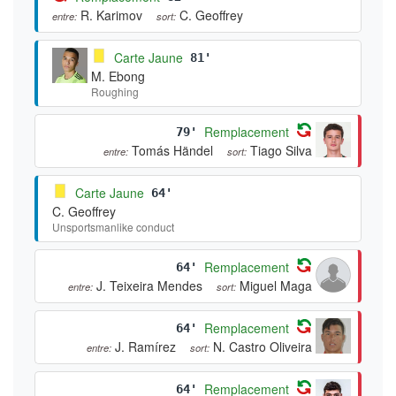
R. Karimov
C. Geoffrey
entre:
sort:
Carte Jaune
81'
M. Ebong
Roughing
Remplacement
79'
Tomás Händel
Tiago Silva
entre:
sort:
Carte Jaune
64'
C. Geoffrey
Unsportsmanlike conduct
Remplacement
64'
J. Teixeira Mendes
Miguel Maga
entre:
sort:
Remplacement
64'
J. Ramírez
N. Castro Oliveira
entre:
sort:
Remplacement
64'