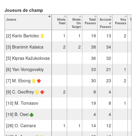
Joueurs de champ
Joueur
Shots
Shots
Total
Accurat
Key
Tac
Total
On
Passes
e
Passes
T
Target
Passes
[2] Karlo Bartolec
1
1
19
13
2
[3] Branimir Kalaica
2
2
38
34
[5] Kipras Kažukolovas
36
32
[6] Yan Vorogovskiy
33
21
1
[7] M. Ebong
30
23
2
[9] C. Geoffrey
2
8
4
[10] M. Tomasov
19
8
1
[19] B. Osei
4
4
[28] O. Camara
1
1
14
12