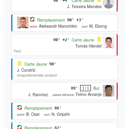
Carte Jaune
90' +4'
J. Teixeira Mendes
Remplacement
90' +3'
Aleksandr Marochkin
M. Ebong
entre:
sort:
Carte Jaune
90' +2'
Tomás Händel
Foul
Carte Jaune
90'
J. Čondrić
Unsportsmanlike conduct
But
89'
1:1
Telmo Arcanjo
J. Ramírez
passe décisive:
Remplacement
86'
B. Osei
N. Gripshi
entre:
sort:
Remplacement
82'