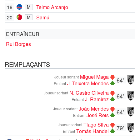
18
Telmo Arcanjo
M
20
Samú
M
ENTRAÎNEUR
Rui Borges
REMPLAÇANTS
Miguel Maga
Joueur sortant
64'
J. Teixeira Mendes
Entrant
N. Castro Oliveira
Joueur sortant
64'
J. Ramírez
Entrant
João Mendes
Joueur sortant
64'
José Reis
Entrant
Tiago Silva
Joueur sortant
79'
Tomás Händel
Entrant