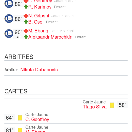
C. Geoffrey
Joueur sortant
82'
R. Karimov
Entrant
N. Gripshi
Joueur sortant
86'
B. Osei
Entrant
M. Ebong
90'
Joueur sortant
Aleksandr Marochkin
+3
Entrant
ARBITRES
Nikola Dabanovic
Arbitre:
CARTES
Carte Jaune
58'
Tiago Silva
Carte Jaune
64'
C. Geoffrey
Carte Jaune
81'
M. Ebong