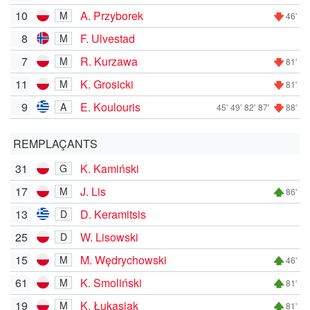
10
A. Przyborek
M
46'
8
F. Ulvestad
M
7
R. Kurzawa
M
81'
11
K. Grosicki
M
81'
9
E. Koulouris
A
45'
49'
82'
87'
88'
REMPLAÇANTS
31
K. Kamiński
G
17
J. Lis
M
86'
13
D. Keramitsis
D
25
W. Lisowski
D
15
M. Wędrychowski
M
46'
61
K. Smoliński
M
81'
19
K. Łukasiak
M
81'