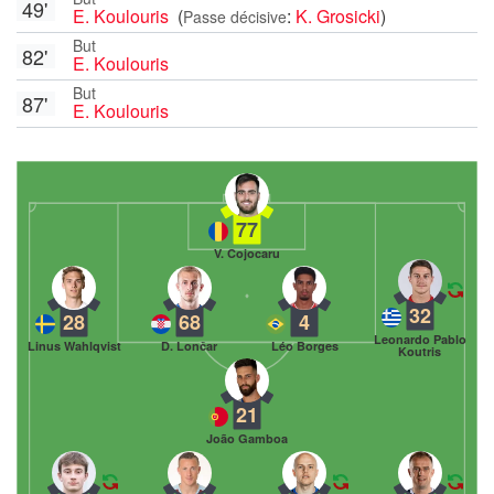
49'
E. Koulouris
(
:
K. Grosicki
)
Passe décisive
But
82'
E. Koulouris
But
87'
E. Koulouris
77
V. Cojocaru
32
28
68
4
Leonardo Pablo
Linus Wahlqvist
D. Lončar
Léo Borges
Koutris
21
João Gamboa