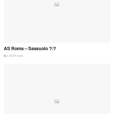
AS Roma – Sassuolo ?:?
4 AOÛT 2026