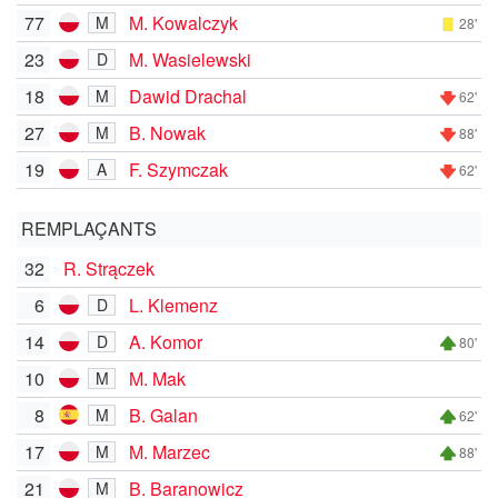
77
M. Kowalczyk
M
28'
23
M. Wasielewski
D
18
Dawid Drachal
M
62'
27
B. Nowak
M
88'
19
F. Szymczak
A
62'
REMPLAÇANTS
32
R. Strączek
6
L. Klemenz
D
14
A. Komor
D
80'
10
M. Mak
M
8
B. Galan
M
62'
17
M. Marzec
M
88'
21
B. Baranowicz
M