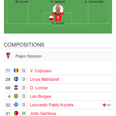
M. Kuusk
A. Jędrych
A. Czerwiński
1
D. Kudła
COMPOSITIONS
Pogon Szczecin
77
V. Cojocaru
G
28
Linus Wahlqvist
D
68
D. Lončar
D
4
Léo Borges
D
32
Leonardo Pablo Koutris
D
86'
21
João Gamboa
M