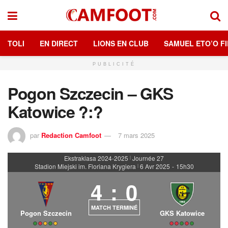
TOLI
EN DIRECT
LIONS EN CLUB
SAMUEL ETO’O FI
PUBLICITÉ
Pogon Szczecin – GKS
Katowice ?:?
par
Redaction Camfoot
7 mars 2025
Ekstraklasa 2024-2025
Journée 27
|
Stadion Miejski im. Floriana Krygiera
6 Avr 2025
-
15h30
|
4
:
0
MATCH TERMINÉ
Pogon Szczecin
GKS Katowice