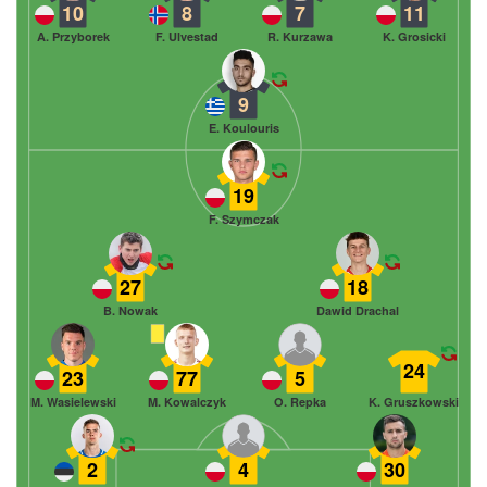
10
8
7
11
A. Przyborek
F. Ulvestad
R. Kurzawa
K. Grosicki
9
E. Koulouris
19
F. Szymczak
27
18
B. Nowak
Dawid Drachal
24
23
77
5
M. Wasielewski
M. Kowalczyk
O. Repka
K. Gruszkowski
2
4
30