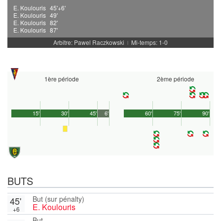
E. Koulouris
45'+6'
E. Koulouris
49'
E. Koulouris
82'
E. Koulouris
87'
Arbitre: Pawel Raczkowski
Mi-temps: 1-0
|
1ère période
2ème période
15'
30'
45'
6'
60'
75'
90'
BUTS
But (sur pénalty)
45'
E. Koulouris
+6
But