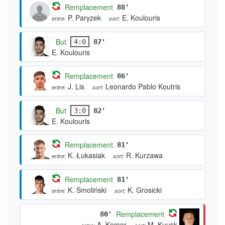
Remplacement
88'
P. Paryzek
E. Koulouris
entre:
sort:
But
4:0
87'
E. Koulouris
Remplacement
86'
J. Lis
Leonardo Pablo Koutris
entre:
sort:
But
3:0
82'
E. Koulouris
Remplacement
81'
K. Łukasiak
R. Kurzawa
entre:
sort:
Remplacement
81'
K. Smoliński
K. Grosicki
entre:
sort:
Remplacement
80'
A. Komor
M. Kuusk
entre:
sort: