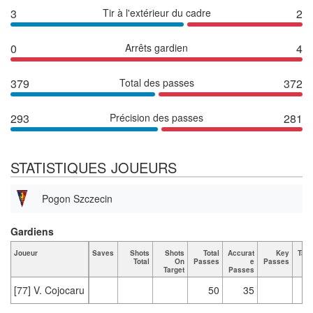
3
Tir à l'extérieur du cadre
2
0
Arrêts gardien
4
379
Total des passes
372
293
Précision des passes
281
STATISTIQUES JOUEURS
Pogon Szczecin
Gardiens
Joueur
Saves
Shots
Shots
Total
Accurat
Key
Tack
Total
On
Passes
e
Passes
T
Target
Passes
[77] V. Cojocaru
50
35