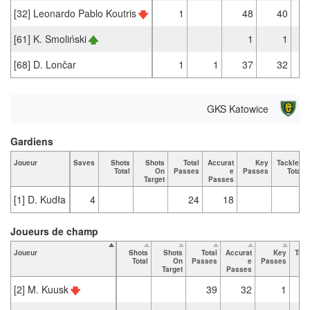
[32] Leonardo Pablo Koutris
1
48
40
[61] K. Smoliński
1
1
[68] D. Lončar
1
1
37
32
GKS Katowice
Gardiens
Joueur
Saves
Shots
Shots
Total
Accurat
Key
Tackles
Total
On
Passes
e
Passes
Total
Target
Passes
[1] D. Kudła
4
24
18
Joueurs de champ
Joueur
Shots
Shots
Total
Accurat
Key
Tack
Total
On
Passes
e
Passes
T
Target
Passes
[2] M. Kuusk
39
32
1