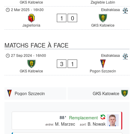
GKS Katowice
Zaglebie Lubin
2 Mar 2025
-
16h30
Ekstraklasa
1
0
Jagiellonia
GKS Katowice
MATCHS FACE À FACE
27 Sep 2024
-
16h00
Ekstraklasa
3
1
GKS Katowice
Pogon Szczecin
Pogon Szczecin
GKS Katowice
Remplacement
88'
M. Marzec
B. Nowak
entre:
sort: