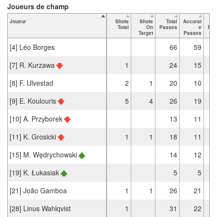
Joueurs de champ
Joueur
Shots
Shots
Total
Accurat
Total
On
Passes
e
Pas
Target
Passes
[4] Léo Borges
66
59
[7] R. Kurzawa
1
24
15
[8] F. Ulvestad
2
1
20
10
[9] E. Koulouris
5
4
26
19
[10] A. Przyborek
13
11
[11] K. Grosicki
1
1
18
11
[15] M. Wędrychowski
14
12
[19] K. Łukasiak
5
5
[21] João Gamboa
1
1
26
21
[28] Linus Wahlqvist
1
31
22