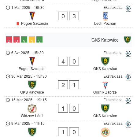
1 Mar 2025
-
16h30
Ekstraklasa
0
3
Pogon Szczecin
Lech Poznan
GKS Katowice
D
D
V
N
V
6 Avr 2025
-
15h30
Ekstraklasa
4
0
Pogon Szczecin
GKS Katowice
30 Mar 2025
-
15h30
Ekstraklasa
2
1
GKS Katowice
Gornik Zabrze
15 Mar 2025
-
19h15
Ekstraklasa
1
0
Widzew Łódź
GKS Katowice
9 Mar 2025
-
11h15
Ekstraklasa
1
0