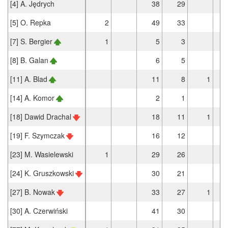
[4] A. Jędrych
38
29
[5] O. Repka
2
49
33
[7] S. Bergier
1
5
3
[8] B. Galan
6
5
[11] A. Blad
11
8
1
[14] A. Komor
2
1
[18] Dawid Drachal
18
11
1
[19] F. Szymczak
16
12
[23] M. Wasielewski
1
29
26
[24] K. Gruszkowski
30
21
[27] B. Nowak
33
27
1
[30] A. Czerwiński
41
30