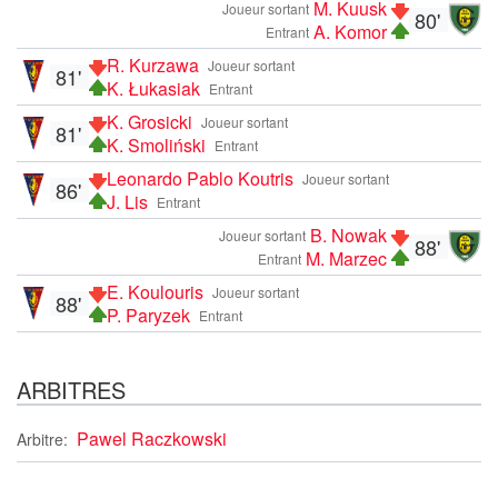
M. Kuusk
Joueur sortant
80'
A. Komor
Entrant
R. Kurzawa
Joueur sortant
81'
K. Łukasiak
Entrant
K. Grosicki
Joueur sortant
81'
K. Smoliński
Entrant
Leonardo Pablo Koutris
Joueur sortant
86'
J. Lis
Entrant
B. Nowak
Joueur sortant
88'
M. Marzec
Entrant
E. Koulouris
Joueur sortant
88'
P. Paryzek
Entrant
ARBITRES
Pawel Raczkowski
Arbitre: