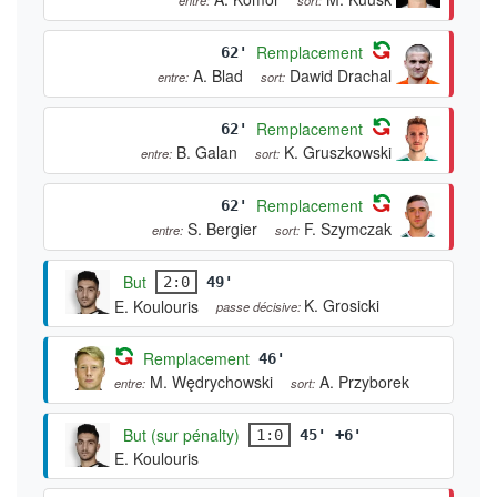
Remplacement
62'
A. Blad
Dawid Drachal
entre:
sort:
Remplacement
62'
B. Galan
K. Gruszkowski
entre:
sort:
Remplacement
62'
S. Bergier
F. Szymczak
entre:
sort:
But
2:0
49'
K. Grosicki
E. Koulouris
passe décisive:
Remplacement
46'
M. Wędrychowski
A. Przyborek
entre:
sort:
But (sur pénalty)
1:0
45' +6'
E. Koulouris