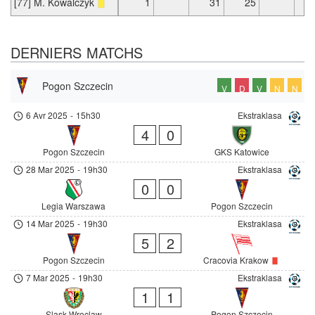
[77] M. Kowalczyk
1
31
25
DERNIERS MATCHS
Pogon Szczecin
V
D
V
N
N
6 Avr 2025
-
15h30
Ekstraklasa
4
0
Pogon Szczecin
GKS Katowice
28 Mar 2025
-
19h30
Ekstraklasa
0
0
Legia Warszawa
Pogon Szczecin
14 Mar 2025
-
19h30
Ekstraklasa
5
2
Pogon Szczecin
Cracovia Krakow
7 Mar 2025
-
19h30
Ekstraklasa
1
1
Slask Wroclaw
Pogon Szczecin