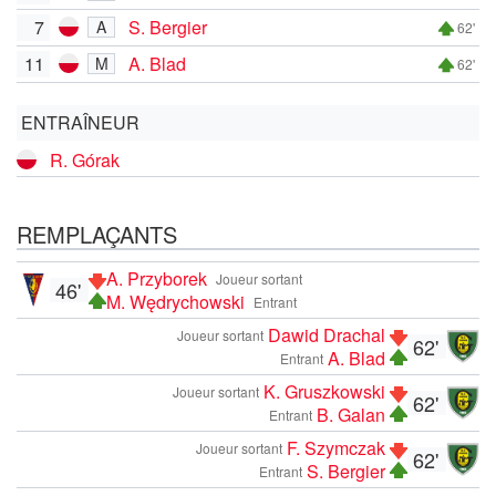
7
S. Bergier
A
62'
11
A. Blad
M
62'
ENTRAÎNEUR
R. Górak
REMPLAÇANTS
A. Przyborek
Joueur sortant
46'
M. Wędrychowski
Entrant
Dawid Drachal
Joueur sortant
62'
A. Blad
Entrant
K. Gruszkowski
Joueur sortant
62'
B. Galan
Entrant
F. Szymczak
Joueur sortant
62'
S. Bergier
Entrant