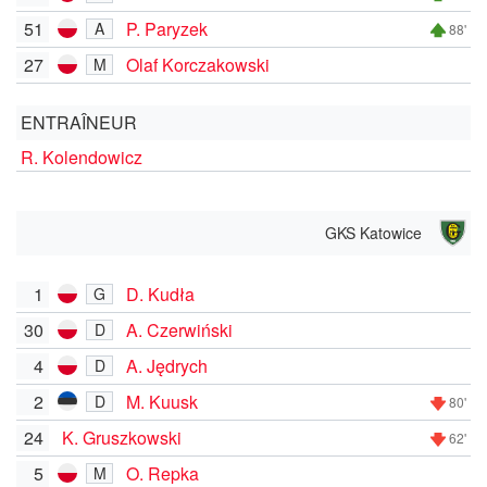
51
P. Paryzek
A
88'
27
Olaf Korczakowski
M
ENTRAÎNEUR
R. Kolendowicz
GKS Katowice
1
D. Kudła
G
30
A. Czerwiński
D
4
A. Jędrych
D
2
M. Kuusk
D
80'
24
K. Gruszkowski
62'
5
O. Repka
M