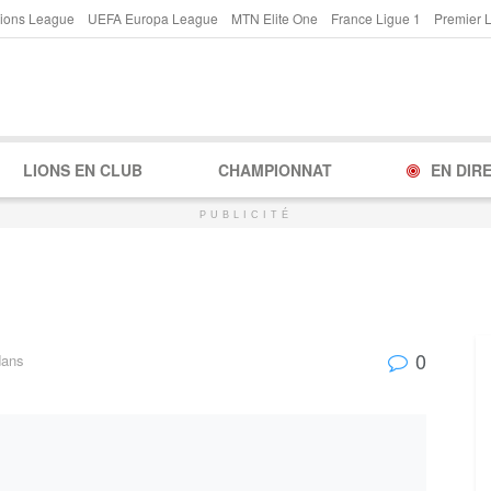
ions League
UEFA Europa League
MTN Elite One
France Ligue 1
Premier 
LIONS EN CLUB
CHAMPIONNAT
EN DIR
PUBLICITÉ
0
dans