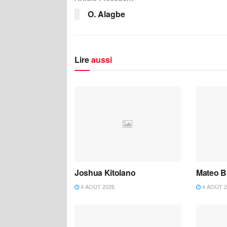
O. Alagbe
Lire
aussi
Joshua Kitolano
Mateo B
4 AOÛT 2026
4 AOÛT 2