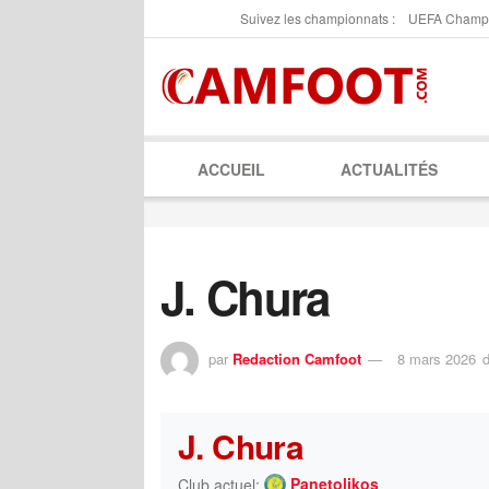
Suivez les championnats :
UEFA Champ
ACCUEIL
ACTUALITÉS
J. Chura
par
Redaction Camfoot
8 mars 2026
J. Chura
Panetolikos
Club actuel: