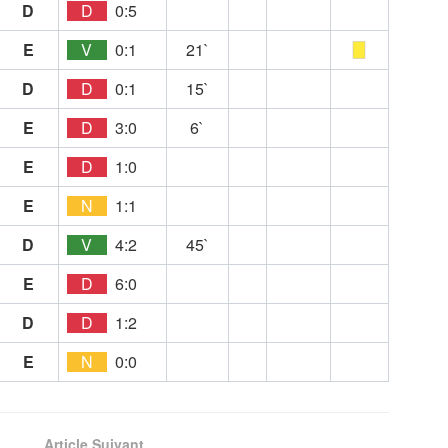
D
D
0:5
E
V
0:1
21`
D
D
0:1
15`
E
D
3:0
6`
E
D
1:0
E
N
1:1
D
V
4:2
45`
E
D
6:0
D
D
1:2
E
N
0:0
Article Suivant