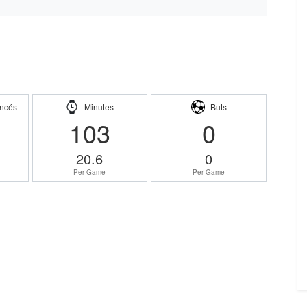
ncés
Minutes
Buts
103
0
20.6
0
Per Game
Per Game