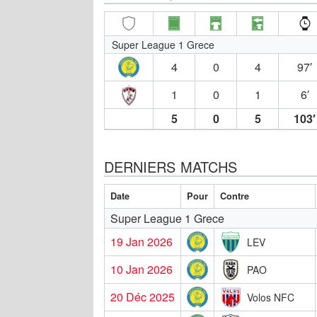
Super League 1 Grece
4
0
4
97′
1
0
1
6′
5
0
5
103′
DERNIERS MATCHS
Date
Pour
Contre
Super League 1 Grece
19 Jan 2026
LEV
10 Jan 2026
PAO
20 Déc 2025
Volos NFC