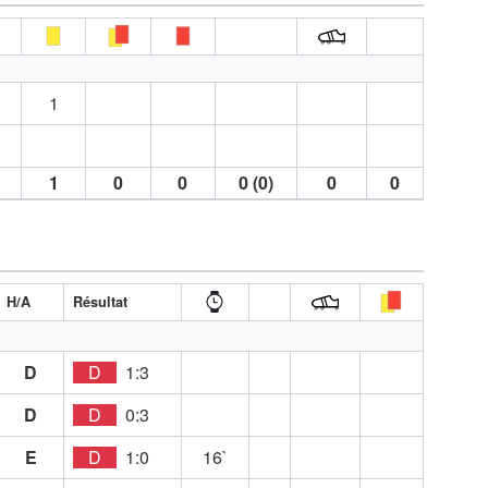
1
1
0
0
0 (0)
0
0
H/A
Résultat
D
D
1:3
D
D
0:3
E
D
1:0
16`