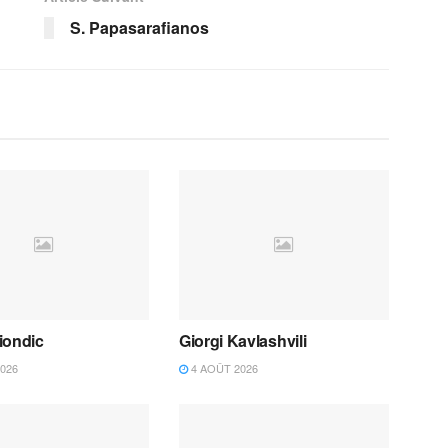
S. Papasarafianos
iondic
Giorgi Kavlashvili
026
4 AOÛT 2026