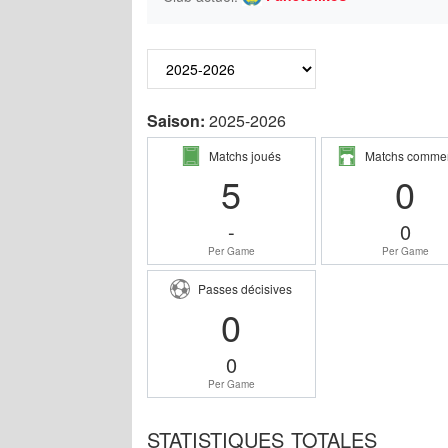
Saison:
2025-2026
Matchs joués
Matchs comme
5
0
-
0
Per Game
Per Game
Passes décisives
0
0
Per Game
STATISTIQUES TOTALES