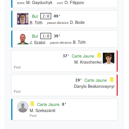
M. Gayduchyk
O. Filippov
entre:
sort:
But
2:0
49'
D. Bode
B. Tóth
passe décisive:
But
1:0
39'
B. Tóth
J. Szabó
passe décisive:
Carte Jaune
37'
M. Kravchenko
Foul
Carte Jaune
19'
Danylo Beskorovaynyi
Foul
Carte Jaune
8'
M. Szekszárdi
Foul