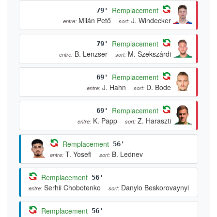
Remplacement
79'
Milán Pető
J. Windecker
entre:
sort:
Remplacement
79'
B. Lenzser
M. Szekszárdi
entre:
sort:
Remplacement
69'
J. Hahn
D. Bode
entre:
sort:
Remplacement
69'
K. Papp
Z. Haraszti
entre:
sort:
Remplacement
56'
T. Yosefi
B. Lednev
entre:
sort:
Remplacement
56'
Serhii Chobotenko
Danylo Beskorovaynyi
entre:
sort:
Remplacement
56'