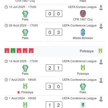
CFR 1907 Cluj
Paks
10 Juil 2025
-
17h00
UEFA Europa League
0
0
Paks
CFR 1907 Cluj
29 Août 2024
-
17h00
UEFA Conference League
0
3
Paks
Mlada Boleslav
Polessya
D
V
D
D
D
14 Août 2025
-
17h00
UEFA Conference League
2
1
Paks
Polessya
7 Août 2025
-
18h00
UEFA Conference League
3
0
Polessya
Paks
1 Août 2024
-
16h00
UEFA Conference League
1
2