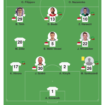
O. Filippov
O. Nazarenko
29
13
10
B. Tóth
D. Bode
Z. Haraszti
20
5
22
M. Zeke
B. Máté Vécsei
J. Windecker
17
2
30
26
K. Hinora
J. Szabó
A. Kinyik
M. Szekszárdi
1
A. Kovacsik