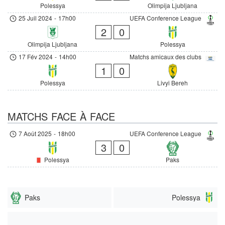
Polessya
Olimpija Ljubljana
25 Juil 2024
-
17h00
UEFA Conference League
2
0
Olimpija Ljubljana
Polessya
17 Fév 2024
-
14h00
Matchs amicaux des clubs
1
0
Polessya
Livyi Bereh
MATCHS FACE À FACE
7 Août 2025
-
18h00
UEFA Conference League
3
0
Polessya
Paks
Paks
Polessya