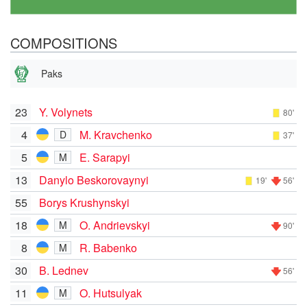
COMPOSITIONS
Paks
23
Y. Volynets
80'
4
M. Kravchenko
D
37'
5
E. Sarapyi
M
13
Danylo Beskorovaynyi
19'
56'
55
Borys Krushynskyi
18
O. Andrievskyi
M
90'
8
R. Babenko
M
30
B. Lednev
56'
11
O. Hutsulyak
M