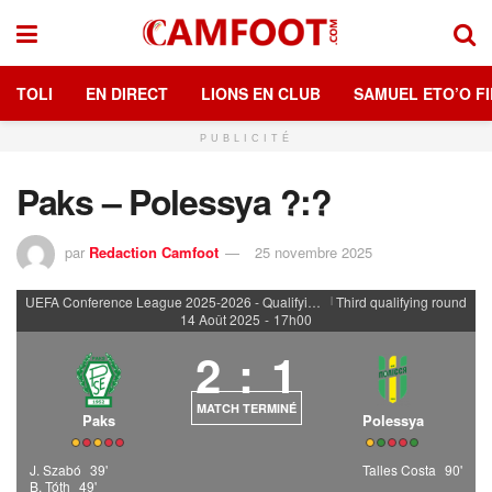
TOLI
EN DIRECT
LIONS EN CLUB
SAMUEL ETO’O FI
PUBLICITÉ
Paks – Polessya ?:?
par
Redaction Camfoot
25 novembre 2025
UEFA Conference League 2025-2026 - Qualifying rounds
Third qualifying round
|
14 Août 2025
-
17h00
2
:
1
MATCH TERMINÉ
Paks
Polessya
J. Szabó
39'
Talles Costa
90'
B. Tóth
49'