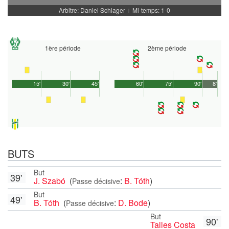
Arbitre: Daniel Schlager
Mi-temps: 1-0
|
1ère période
2ème période
15'
30'
45'
60'
75'
90'
8'
BUTS
But
39'
J. Szabó
(
:
B. Tóth
)
Passe décisive
But
49'
B. Tóth
(
:
D. Bode
)
Passe décisive
But
90'
Talles Costa