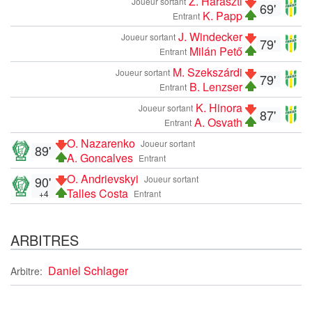
Z. Haraszti
Joueur sortant
69'
K. Papp
Entrant
J. Windecker
Joueur sortant
79'
Milán Pető
Entrant
M. Szekszárdi
Joueur sortant
79'
B. Lenzser
Entrant
K. Hinora
Joueur sortant
87'
A. Osvath
Entrant
O. Nazarenko
Joueur sortant
89'
A. Goncalves
Entrant
O. Andrievskyi
90'
Joueur sortant
Talles Costa
+4
Entrant
ARBITRES
Daniel Schlager
Arbitre: