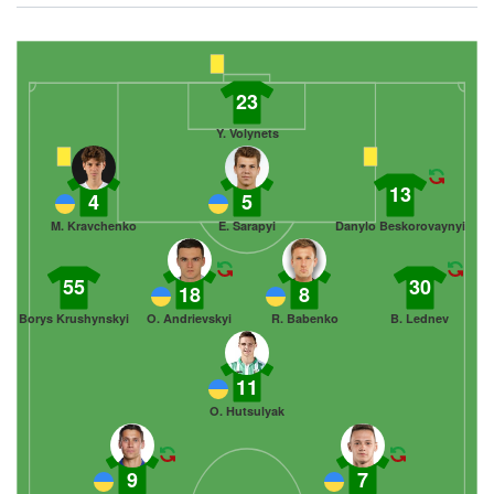
23
Y. Volynets
13
4
5
M. Kravchenko
E. Sarapyi
Danylo Beskorovaynyi
55
30
18
8
Borys Krushynskyi
O. Andrievskyi
R. Babenko
B. Lednev
11
O. Hutsulyak
9
7