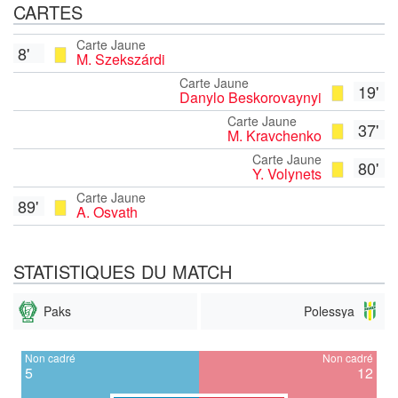
CARTES
Carte Jaune
8'
M. Szekszárdi
Carte Jaune
19'
Danylo Beskorovaynyi
Carte Jaune
37'
M. Kravchenko
Carte Jaune
80'
Y. Volynets
Carte Jaune
89'
A. Osvath
STATISTIQUES DU MATCH
Paks
Polessya
Non cadré
Non cadré
5
12