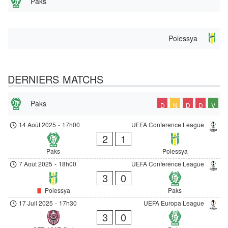
Paks
Polessya
DERNIERS MATCHS
Paks
D
N
D
D
V
14 Août 2025
-
17h00
UEFA Conference League
2
1
Paks
Polessya
7 Août 2025
-
18h00
UEFA Conference League
3
0
Polessya
Paks
17 Juil 2025
-
17h30
UEFA Europa League
3
0