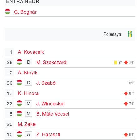
ENTRAÎNEUR
G. Bognár
Polessya
1
A. Kovacsik
26
M. Szekszárdi
D
8'
79'
2
A. Kinyik
30
J. Szabó
D
39'
17
K. Hinora
87'
22
J. Windecker
M
79'
5
B. Máté Vécsei
M
20
M. Zeke
10
Z. Haraszti
A
69'