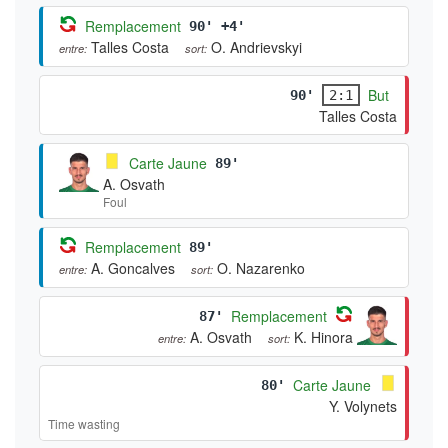
Remplacement
90' +4'
Talles Costa
O. Andrievskyi
entre:
sort:
But
90'
2:1
Talles Costa
Carte Jaune
89'
A. Osvath
Foul
Remplacement
89'
A. Goncalves
O. Nazarenko
entre:
sort:
Remplacement
87'
A. Osvath
K. Hinora
entre:
sort:
Carte Jaune
80'
Y. Volynets
Time wasting