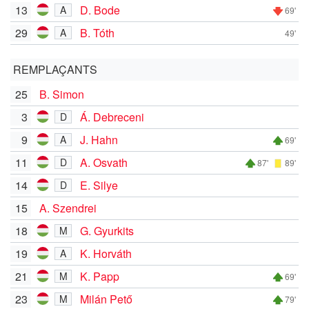
13
D. Bode
A
69'
29
B. Tóth
A
49'
REMPLAÇANTS
25
B. Simon
3
Á. Debreceni
D
9
J. Hahn
A
69'
11
A. Osvath
D
87'
89'
14
E. Silye
D
15
A. Szendrei
18
G. Gyurkits
M
19
K. Horváth
A
21
K. Papp
M
69'
23
Milán Pető
M
79'