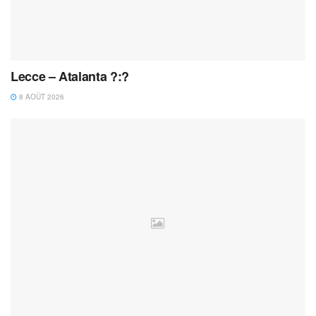
Lecce – Atalanta ?:?
8 AOÛT 2026