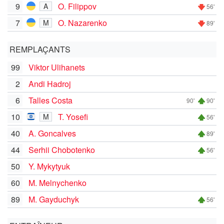
9
O. Filippov
A
56'
7
O. Nazarenko
M
89'
REMPLAÇANTS
99
Viktor Ulihanets
2
Andi Hadroj
6
Talles Costa
90'
90'
10
T. Yosefi
M
56'
40
A. Goncalves
89'
44
Serhii Chobotenko
56'
50
Y. Mykytyuk
60
M. Melnychenko
89
M. Gayduchyk
56'