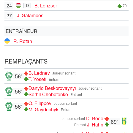
24
B. Lenzser
D
79'
27
J. Galambos
ENTRAÎNEUR
R. Rotan
REMPLAÇANTS
B. Lednev
Joueur sortant
56'
T. Yosefi
Entrant
Danylo Beskorovaynyi
Joueur sortant
56'
Serhii Chobotenko
Entrant
O. Filippov
Joueur sortant
56'
M. Gayduchyk
Entrant
D. Bode
Joueur sortant
69'
J. Hahn
Entrant