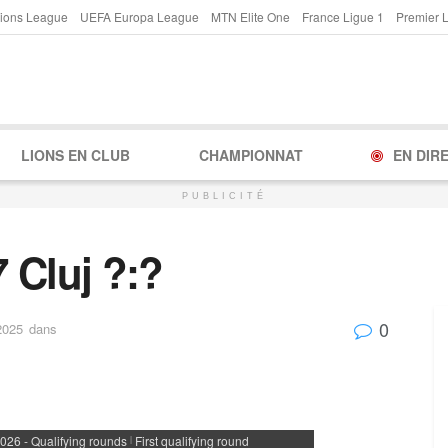
ions League
UEFA Europa League
MTN Elite One
France Ligue 1
Premier 
LIONS EN CLUB
CHAMPIONNAT
EN DIR
PUBLICITÉ
 Cluj ?:?
0
2025
dans
26 - Qualifying rounds
First qualifying round
|