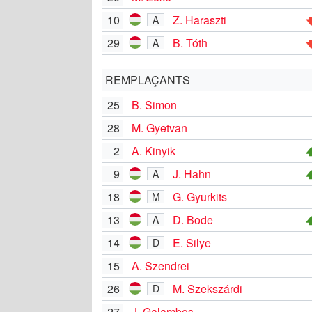
10
Z. Haraszti
A
29
B. Tóth
A
REMPLAÇANTS
25
B. Simon
28
M. Gyetvan
2
A. Kinyik
9
J. Hahn
A
18
G. Gyurkits
M
13
D. Bode
A
14
E. Silye
D
15
A. Szendrei
26
M. Szekszárdi
D
27
J. Galambos