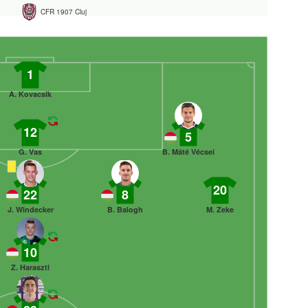
CFR 1907 Cluj
1
A. Kovacsik
12
5
G. Vas
B. Máté Vécsei
20
22
8
J. Windecker
B. Balogh
M. Zeke
10
Z. Haraszti