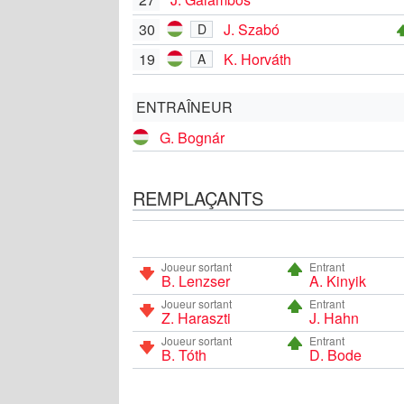
30
J. Szabó
D
19
K. Horváth
A
ENTRAÎNEUR
G. Bognár
REMPLAÇANTS
Joueur sortant
Entrant
B. Lenzser
A. Kinyik
Joueur sortant
Entrant
Z. Haraszti
J. Hahn
Joueur sortant
Entrant
B. Tóth
D. Bode