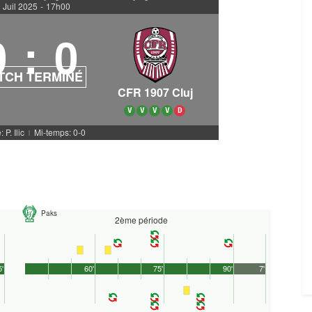
 Juil 2025
-
17h00
0
:
0
TCH TERMINÉ
CFR 1907 Cluj
V
V
V
V
D
 P. Ilic
Mi-temps: 0-0
|
Paks
2ème période
5'
60'
75'
90'
7'