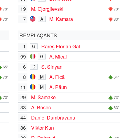
19
M. Gjorgjievski
73'
73'
7
M. Kamara
A
73'
83'
REMPLAÇANTS
1
Rareș Florian Gal
G
99
A. Micai
G
6
S. Sinyan
D
65'
8
A. Fică
M
73'
64'
11
A. Păun
M
29
M. Samake
73'
73'
33
A. Bosec
83'
44
Daniel Dumbravanu
86
Viktor Kun
88
D. Đoković
83'