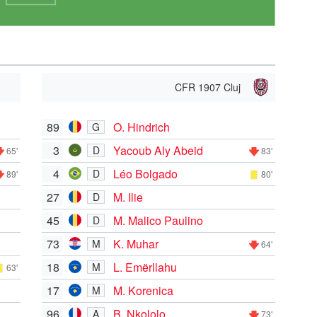
CFR 1907 Cluj
89
O. Hindrich
G
3
Yacoub Aly Abeid
D
65'
83'
4
Léo Bolgado
D
89'
80'
27
M. Ilie
D
45
M. Malico Paulino
D
73
K. Muhar
M
64'
18
L. Emërllahu
M
63'
17
M. Korenica
M
96
B. Nkololo
A
73'