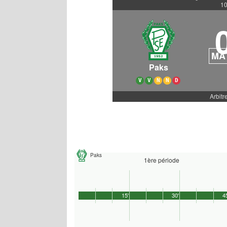
10
MA
Paks
V
V
N
N
D
Arbitre:
Paks
1ère période
15'
30'
4