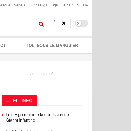
League
Serie A
Bundesliga
Liga
Belga 1
Suisse
ECT
TOLI SOUS LE MANGUIER
PUBLICITÉ
FIL INFO
Luis Figo réclame la démission de
Gianni Infantino