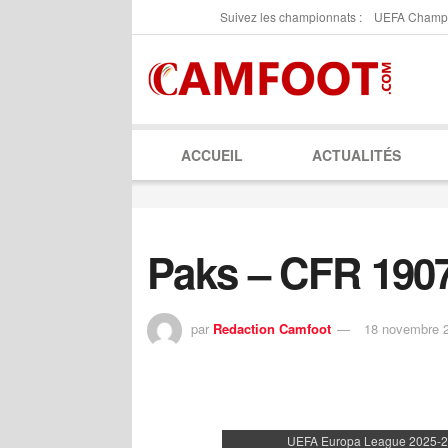
Suivez les championnats :
UEFA Champ
ACCUEIL
ACTUALITÉS
Paks – CFR 1907
par
Redaction Camfoot
18 novembre 
UEFA Europa League 2025-20