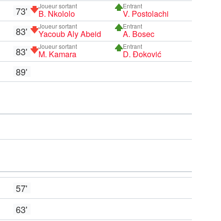
Joueur sortant
Entrant
73'
B. Nkololo
V. Postolachi
Joueur sortant
Entrant
83'
Yacoub Aly Abeid
A. Bosec
Joueur sortant
Entrant
83'
M. Kamara
D. Đoković
89'
57'
63'