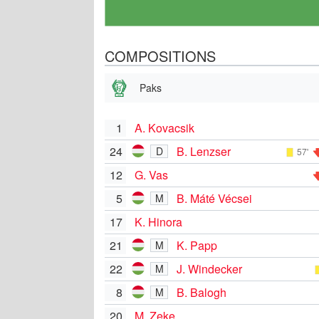
COMPOSITIONS
Paks
1
A. Kovacsik
24
B. Lenzser
D
57'
12
G. Vas
5
B. Máté Vécsei
M
17
K. Hinora
21
K. Papp
M
22
J. Windecker
M
8
B. Balogh
M
20
M. Zeke