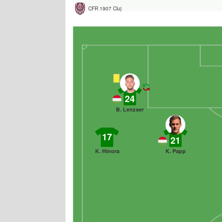
CFR 1907 Cluj
24
B. Lenzser
17
21
K. Hinora
K. Papp