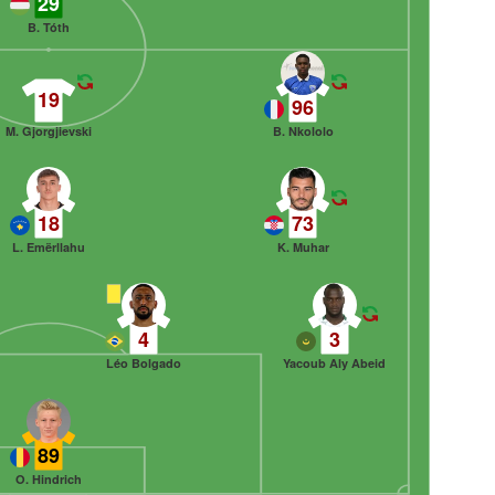
29
B. Tóth
19
96
M. Gjorgjievski
B. Nkololo
18
73
L. Emërllahu
K. Muhar
4
3
Léo Bolgado
Yacoub Aly Abeid
89
O. Hindrich