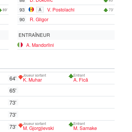
93
V. Postolachi
A
89'
73'
90
R. Gligor
ENTRAÎNEUR
A. Mandorlini
Joueur sortant
Entrant
64'
K. Muhar
A. Fică
65'
73'
73'
Joueur sortant
Entrant
73'
M. Gjorgjievski
M. Samake