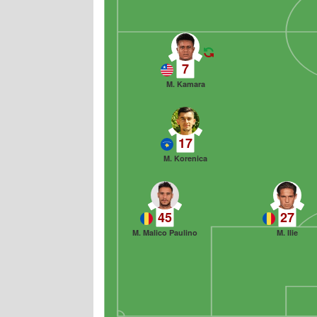
7
M. Kamara
17
M. Korenica
45
27
M. Malico Paulino
M. Ilie