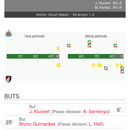
J. Kluivert
90'+2'
M. Kerkez
90'+6'
Arbitre: Stuart Attwell
Mi-temps: 1-2
|
1ère période
2ème période
15'
30'
45'
6'
60'
75'
90'
9'
BUTS
But
6'
J. Kluivert
(
A. Semenyo
)
Passe décisive:
But
25'
Bruno Guimarães
(
:
L. Hall
)
Passe décisive