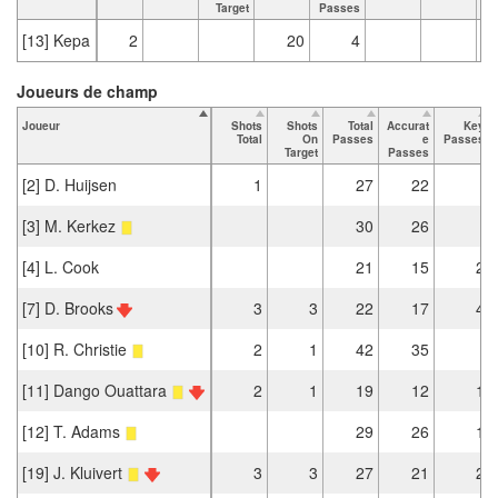
Target
Passes
[13] Kepa
2
20
4
Joueurs de champ
Joueur
Shots
Shots
Total
Accurat
Key
Total
On
Passes
e
Passes
Target
Passes
[2] D. Huijsen
1
27
22
[3] M. Kerkez
30
26
[4] L. Cook
21
15
2
[7] D. Brooks
3
3
22
17
4
[10] R. Christie
2
1
42
35
[11] Dango Ouattara
2
1
19
12
1
[12] T. Adams
29
26
1
[19] J. Kluivert
3
3
27
21
2