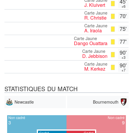
45'
J. Kluivert
+6
Carte Jaune
70'
R. Christie
Carte Jaune
75'
A. Iraola
Carte Jaune
77'
Dango Ouattara
Carte Jaune
90'
D. Jebbison
+3
Carte Jaune
90'
M. Kerkez
+7
STATISTIQUES DU MATCH
Newcastle
Bournemouth
Non cadré
Non cadré
3
9
Cadré
Cadré