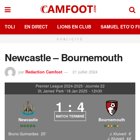
TOLI
EN DIRECT
LIONS EN CLUB
SAMUEL ETO’O FI
PUBLICITÉ
Newcastle – Bournemouth
par
Redaction Camfoot
21 juillet 2024
Premier League 2024-2025
Journée 22
|
St. James' Park
18 Jan 2025
-
12h30
|
1
:
4
MATCH TERMINÉ
Newcastle
Bournemouth
Bruno Guimarães
25'
J. Kluivert
6'
J. Kluivert
44'