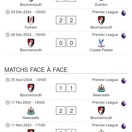
Bournemouth
Everton
29 Déc 2024
-
15h00
Premier League
2
2
Fulham
Bournemouth
26 Déc 2024
-
15h00
Premier League
0
0
Bournemouth
Crystal Palace
MATCHS FACE À FACE
25 Août 2024
-
13h00
Premier League
1
1
Bournemouth
Newcastle
17 Fév 2024
-
15h00
Premier League
2
2
Newcastle
Bournemouth
11 Nov 2023
-
17h30
Premier League