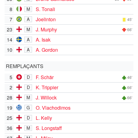
8
S. Tonali
M
7
Joelinton
A
45'
23
J. Murphy
M
66'
14
A. Isak
A
10
A. Gordon
A
REMPLAÇANTS
5
F. Schär
D
46'
2
K. Trippier
D
66'
28
J. Willock
M
66'
19
O. Vlachodimos
G
25
L. Kelly
D
36
S. Longstaff
M