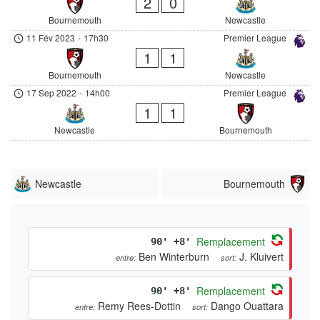
2
0
Bournemouth
Newcastle
11 Fév 2023
-
17h30
Premier League
1
1
Bournemouth
Newcastle
17 Sep 2022
-
14h00
Premier League
1
1
Newcastle
Bournemouth
Newcastle
Bournemouth
Remplacement
90' +8'
Ben Winterburn
J. Kluivert
entre:
sort:
Remplacement
90' +8'
Remy Rees-Dottin
Dango Ouattara
entre:
sort: