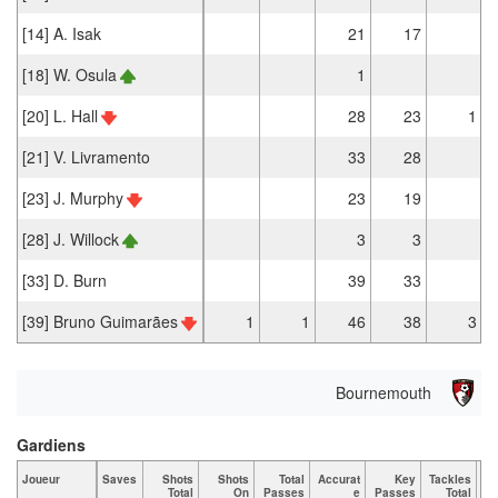
[14] A. Isak
21
17
[18] W. Osula
1
[20] L. Hall
28
23
1
[21] V. Livramento
33
28
[23] J. Murphy
23
19
[28] J. Willock
3
3
[33] D. Burn
39
33
[39] Bruno Guimarães
1
1
46
38
3
Bournemouth
Gardiens
Joueur
Saves
Shots
Shots
Total
Accurat
Key
Tackles
Ta
Total
On
Passes
e
Passes
Total
B