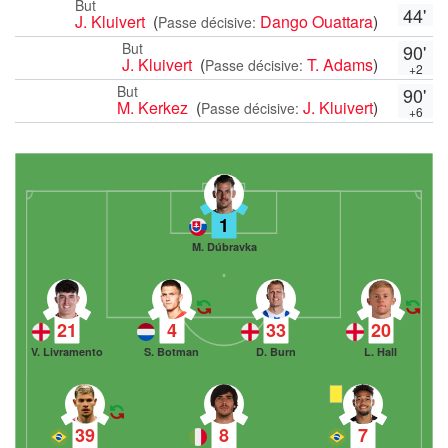
But
44'
J. Kluivert
(
Dango Ouattara
)
Passe décisive:
But
90'
J. Kluivert
(
T. Adams
)
Passe décisive:
+2
But
90'
M. Kerkez
(
J. Kluivert
)
Passe décisive:
+6
1
M. Dúbravka
21
4
33
20
V. Livramento
S. Botman
D. Burn
L. Hall
39
8
7