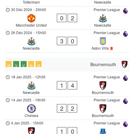
Tottenham
Newcastle
30 Déc 2024
-
20h00
Premier League
0
2
Manchester United
Newcastle
26 Déc 2024
-
15h00
Premier League
3
0
Newcastle
Aston Villa
Bournemouth
N
V
V
N
N
18 Jan 2025
-
12h30
Premier League
1
4
Newcastle
Bournemouth
14 Jan 2025
-
19h30
Premier League
2
2
Chelsea
Bournemouth
4 Jan 2025
-
15h00
Premier League
1
0