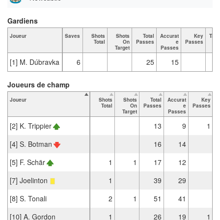
Gardiens
Joueur
Saves
Shots
Shots
Total
Accurat
Key
Tack
Total
On
Passes
e
Passes
T
Target
Passes
[1] M. Dúbravka
6
25
15
Joueurs de champ
Joueur
Shots
Shots
Total
Accurat
Key
T
Total
On
Passes
e
Passes
Target
Passes
[2] K. Trippier
13
9
1
[4] S. Botman
16
14
[5] F. Schär
1
1
17
12
[7] Joelinton
1
39
29
[8] S. Tonali
2
1
51
41
[10] A. Gordon
1
26
19
1