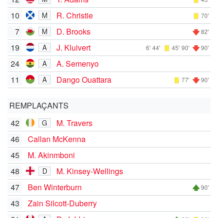
10
R. Christie
M
70'
7
D. Brooks
M
82'
19
J. Kluivert
A
6'
44'
45'
90'
90'
24
A. Semenyo
A
11
Dango Ouattara
A
77'
90'
REMPLAÇANTS
42
M. Travers
G
46
Callan McKenna
45
M. Akinmboni
48
M. Kinsey-Wellings
D
47
Ben Winterburn
90'
43
Zain Silcott-Duberry