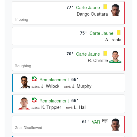
Carte Jaune
77'
Dango Ouattara
Tripping
Carte Jaune
75'
A. Iraola
Carte Jaune
70'
R. Christie
Roughing
Remplacement
66'
J. Willock
J. Murphy
entre:
sort:
Remplacement
66'
K. Trippier
L. Hall
entre:
sort:
VAR
61'
Goal Disallowed