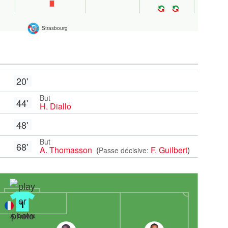
Strasbourg
20'
But
44'
H. Diallo
48'
But
68'
A. Thomasson
(
F. Guilbert
)
Passe décisive:
1
A. Lafont