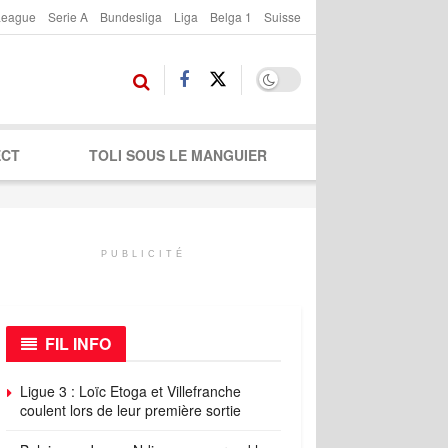
League
Serie A
Bundesliga
Liga
Belga 1
Suisse
ECT
TOLI SOUS LE MANGUIER
PUBLICITÉ
FIL INFO
Ligue 3 : Loïc Etoga et Villefranche
coulent lors de leur première sortie