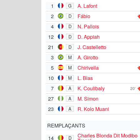
1
A. Lafont
G
2
Fábio
D
4
N. Pallois
D
12
D. Appiah
D
21
J. Castelletto
D
3
A. Girotto
M
5
Chirivella
M
10
L. Blas
M
7
K. Coulibaly
A
20'
27
M. Simon
A
23
R. Kolo Muani
A
REMPLAÇANTS
Charles Blonda Dit Modibo
14
D