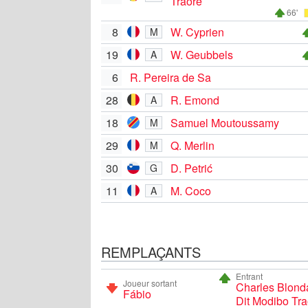
Traoré
66'
8
W. Cyprien
M
19
W. Geubbels
A
6
R. Pereira de Sa
28
R. Emond
A
18
Samuel Moutoussamy
M
29
Q. Merlin
M
30
D. Petrić
G
11
M. Coco
A
REMPLAÇANTS
Entrant
Joueur sortant
Charles Blond
Fábio
Dit Modibo Tra