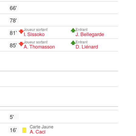
66'
78'
Joueur sortant
Entrant
81'
I. Sissoko
J. Bellegarde
Joueur sortant
Entrant
85'
A. Thomasson
D. Liénard
5'
Carte Jaune
16'
A. Caci