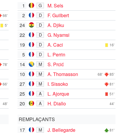
1
M. Sels
G
2
F. Guilbert
D
66'
24
A. Djiku
D
5'
22
G. Nyamsi
D
19
A. Caci
D
16'
5
L. Perrin
D
14
S. Prcić
M
78'
10
A. Thomasson
M
68'
85'
27
I. Sissoko
M
66'
81'
25
L. Ajorque
A
51'
20
H. Diallo
A
48'
44'
REMPLAÇANTS
17
J. Bellegarde
M
81'