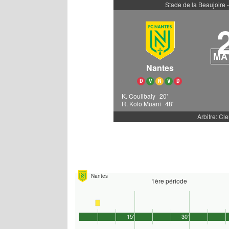
Stade de la Beaujoire 
MA
Nantes
D
V
N
V
D
K. Coulibaly
20'
R. Kolo Muani
48'
Arbitre: Cl
Nantes
1ère période
15'
30'