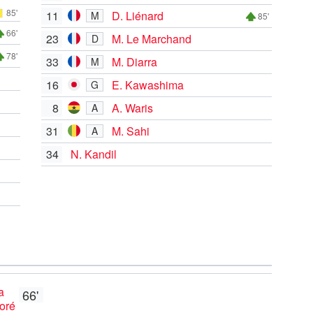
85'
11
D. Liénard
M
85'
66'
23
M. Le Marchand
D
78'
33
M. Diarra
M
16
E. Kawashima
G
8
A. Waris
A
31
M. Sahi
A
34
N. Kandil
a
66'
oré