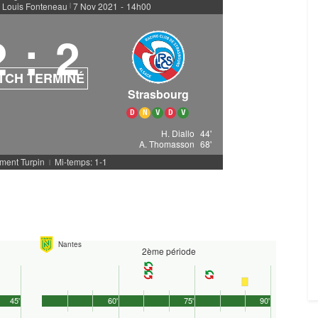
- Louis Fonteneau
7 Nov 2021
-
14h00
|
2
:
2
TCH TERMINÉ
Strasbourg
D
N
V
D
V
H. Diallo
44'
A. Thomasson
68'
ement Turpin
Mi-temps: 1-1
|
Nantes
2ème période
45'
60'
75'
90'