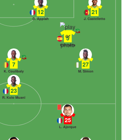
12
21
D. Appiah
J. Castelletto
5
Chirivella
7
27
K. Coulibaly
M. Simon
23
R. Kolo Muani
25
L. Ajorque