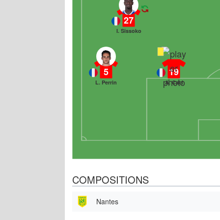
27
I. Sissoko
5
19
L. Perrin
A. Caci
COMPOSITIONS
Nantes