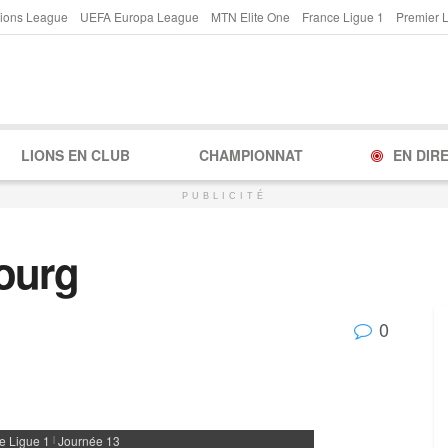
ions League
UEFA Europa League
MTN Elite One
France Ligue 1
Premier 
LIONS EN CLUB
CHAMPIONNAT
EN DIR
PUBLICITÉ
ourg
0
e Ligue 1
Journée 13
|