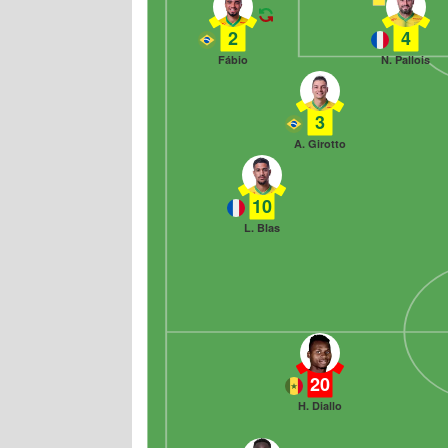
2
4
Fábio
N. Pallois
3
A. Girotto
10
L. Blas
20
H. Diallo