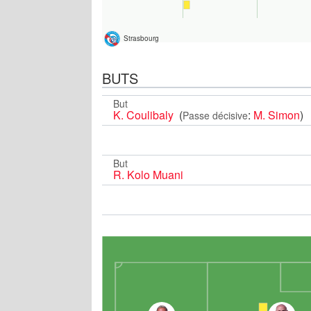
Strasbourg
BUTS
But
K. Coulibaly
(
:
M. Simon
)
Passe décisive
But
R. Kolo Muani