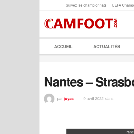
Suivez les championnats :
UEFA Champ
ACCUEIL
ACTUALITÉS
Nantes – Strasb
par
juyas
9 avril 2022
dans
Franc