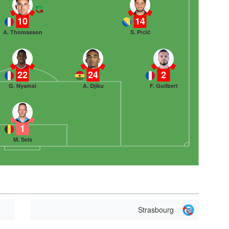
10
14
A. Thomasson
S. Prcić
22
24
2
G. Nyamsi
A. Djiku
F. Guilbert
1
M. Sels
Strasbourg