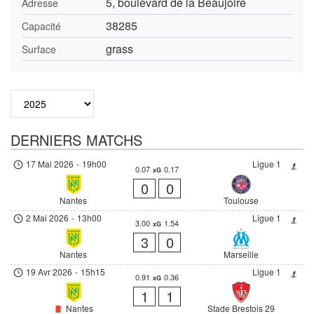
5, boulevard de la Beaujoire
Adresse
38285
Capacité
grass
Surface
DERNIERS MATCHS
17 Mai 2026
-
19h00
Ligue 1
0.07
0.17
xG
0
0
Nantes
Toulouse
2 Mai 2026
-
13h00
Ligue 1
3.00
1.54
xG
3
0
Nantes
Marseille
19 Avr 2026
-
15h15
Ligue 1
0.91
0.36
xG
1
1
Nantes
Stade Brestois 29