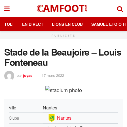
TOLI
EN DIRECT
LIONS EN CLUB
SAMUEL ETO’O FI
PUBLICITÉ
Stade de la Beaujoire – Louis
Fonteneau
par
juyas
17 mars 2022
Nantes
Ville
Nantes
Clubs