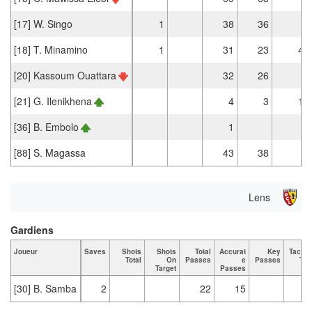
[17] W. Singo
1
38
36
[18] T. Minamino
1
31
23
4
[20] Kassoum Ouattara
32
26
[21] G. Ilenikhena
4
3
1
[36] B. Embolo
1
[88] S. Magassa
43
38
Lens
Gardiens
Joueur
Saves
Shots
Shots
Total
Accurat
Key
Tackle
Total
On
Passes
e
Passes
Tot
Target
Passes
[30] B. Samba
2
22
15