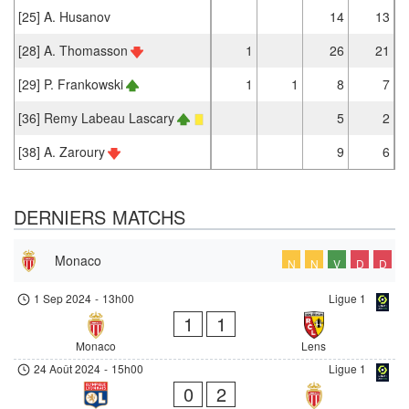
[25] A. Husanov
14
13
[28] A. Thomasson
1
26
21
[29] P. Frankowski
1
1
8
7
[36] Remy Labeau Lascary
5
2
[38] A. Zaroury
9
6
DERNIERS MATCHS
Monaco
N
N
V
D
D
1 Sep 2024
-
13h00
Ligue 1
1
1
Monaco
Lens
24 Août 2024
-
15h00
Ligue 1
0
2