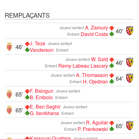
REMPLAÇANTS
A. Zaroury
Joueur sortant
40'
David Costa
Entrant
J. Teze
Joueur sortant
46'
Vanderson
Entrant
W. Saïd
Joueur sortant
46'
Remy Labeau Lascary
Entrant
A. Thomasson
Joueur sortant
64'
H. Ojediran
Entrant
F. Balogun
Joueur sortant
65'
B. Embolo
Entrant
E. Ben Seghir
Joueur sortant
65'
G. Ilenikhena
Entrant
R. Aguilar
Joueur sortant
65'
P. Frankowski
Entrant
Kassoum Ouattara
Joueur sortant