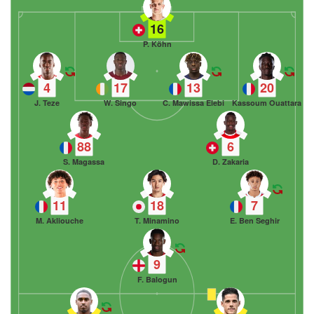
16
P. Köhn
4
17
13
20
J. Teze
W. Singo
C. Mawissa Elebi
Kassoum Ouattara
88
6
S. Magassa
D. Zakaria
11
18
7
M. Akliouche
T. Minamino
E. Ben Seghir
9
F. Balogun