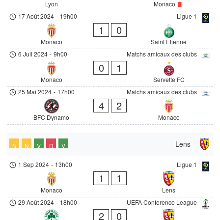
Lyon
Monaco
17 Août 2024
-
19h00
Ligue 1
1
0
Monaco
Saint Etienne
6 Juil 2024
-
9h00
Matchs amicaux des clubs
0
1
Monaco
Servette FC
25 Mai 2024
-
17h00
Matchs amicaux des clubs
4
2
BFC Dynamo
Monaco
Lens
N
N
V
D
V
1 Sep 2024
-
13h00
Ligue 1
1
1
Monaco
Lens
29 Août 2024
-
18h00
UEFA Conference League
2
0