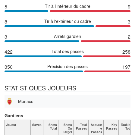
5
Tir à l'intérieur du cadre
9
8
Tir à l'extérieur du cadre
3
3
Arrêts gardien
2
422
Total des passes
258
350
Précision des passes
197
STATISTIQUES JOUEURS
Monaco
Gardiens
Joueur
Saves
Shots
Shots
Total
Accurat
Key
Tackles
Total
On
Passes
e
Passes
Total
Target
Passes