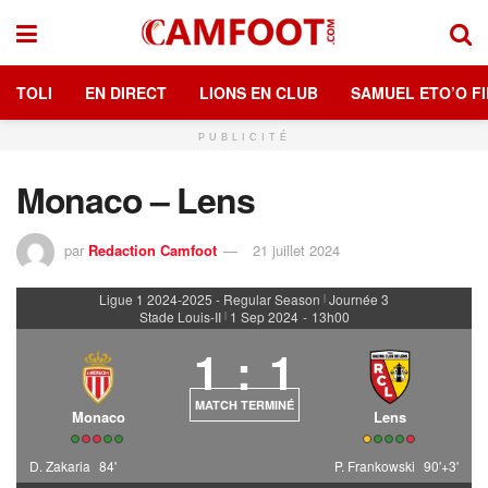
TOLI
EN DIRECT
LIONS EN CLUB
SAMUEL ETO’O FI
PUBLICITÉ
Monaco – Lens
par
Redaction Camfoot
21 juillet 2024
Ligue 1 2024-2025 - Regular Season
Journée 3
|
Stade Louis-II
1 Sep 2024
-
13h00
|
1
:
1
MATCH TERMINÉ
Monaco
Lens
D. Zakaria
84'
P. Frankowski
90'+3'