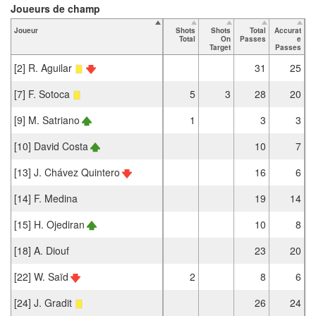
Joueurs de champ
Joueur
Shots
Shots
Total
Accurat
Total
On
Passes
e
P
Target
Passes
[2] R. Aguilar
31
25
[7] F. Sotoca
5
3
28
20
[9] M. Satriano
1
3
3
[10] David Costa
10
7
[13] J. Chávez Quintero
16
6
[14] F. Medina
19
14
[15] H. Ojediran
10
8
[18] A. Diouf
23
20
[22] W. Saïd
2
8
6
[24] J. Gradit
26
24