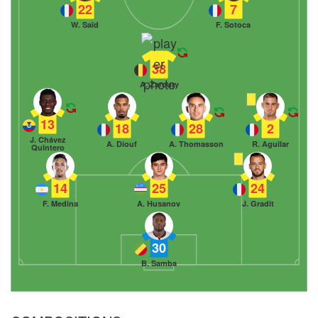
22
7
W. Saïd
F. Sotoca
38
A. Zaroury
13
18
28
2
J. Chávez
A. Diouf
A. Thomasson
R. Aguilar
Quintero
14
25
24
F. Medina
A. Husanov
J. Gradit
30
B. Samba