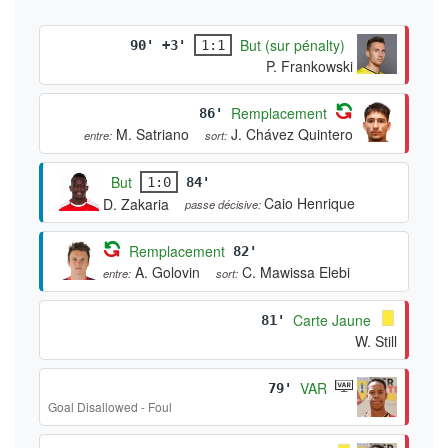
But (sur pénalty)
90' +3'
1:1
P. Frankowski
Remplacement
86'
M. Satriano
J. Chávez Quintero
entre:
sort:
But
1:0
84'
Caio Henrique
D. Zakaria
passe décisive:
Remplacement
82'
A. Golovin
C. Mawissa Elebi
entre:
sort:
Carte Jaune
81'
W. Still
VAR
79'
Goal Disallowed - Foul