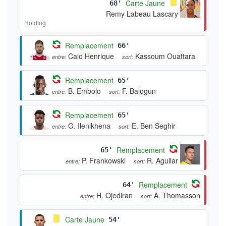
Carte Jaune
68'
Remy Labeau Lascary
Holding
Remplacement
66'
Caio Henrique
Kassoum Ouattara
entre:
sort:
Remplacement
65'
B. Embolo
F. Balogun
entre:
sort:
Remplacement
65'
G. Ilenikhena
E. Ben Seghir
entre:
sort:
Remplacement
65'
P. Frankowski
R. Aguilar
entre:
sort:
Remplacement
64'
H. Ojediran
A. Thomasson
entre:
sort:
Carte Jaune
54'