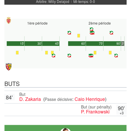
Arbitre: Willy Delajod
Mi-temps: 0-0
|
1ère période
2ème période
15'
30'
45'
60'
75'
90'
3'
BUTS
But
84'
D. Zakaria
(
:
Caio Henrique
)
Passe décisive
But (sur pénalty)
90'
P. Frankowski
+3