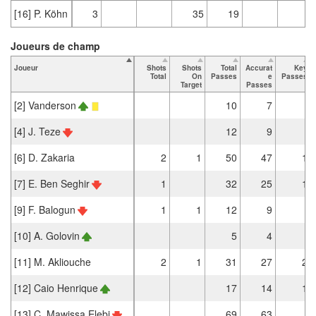
[16] P. Köhn
3
35
19
Joueurs de champ
Joueur
Shots
Shots
Total
Accurat
Key
Total
On
Passes
e
Passes
Target
Passes
[2] Vanderson
10
7
[4] J. Teze
12
9
[6] D. Zakaria
2
1
50
47
1
[7] E. Ben Seghir
1
32
25
1
[9] F. Balogun
1
1
12
9
[10] A. Golovin
5
4
[11] M. Akliouche
2
1
31
27
2
[12] Caio Henrique
17
14
1
[13] C. Mawissa Elebi
69
63