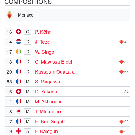
COMPOSITIONS
Monaco
16
P. Köhn
G
4
J. Teze
D
46'
17
W. Singo
D
13
C. Mawissa Elebi
D
82'
20
Kassoum Ouattara
D
66'
88
S. Magassa
M
6
D. Zakaria
M
84'
11
M. Akliouche
M
18
T. Minamino
M
7
E. Ben Seghir
M
65'
9
F. Balogun
A
65'