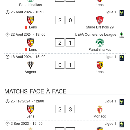
Panathinaikos
Lens
25 Août 2024
-
13h00
Ligue 1
2
0
Lens
Stade Brestois 29
22 Août 2024
-
19h00
UEFA Conference League
2
1
Lens
Panathinaikos
18 Août 2024
-
15h00
Ligue 1
0
1
Angers
Lens
MATCHS FACE À FACE
25 Fév 2024
-
12h00
Ligue 1
2
3
Lens
Monaco
2 Sep 2023
-
19h00
Ligue 1