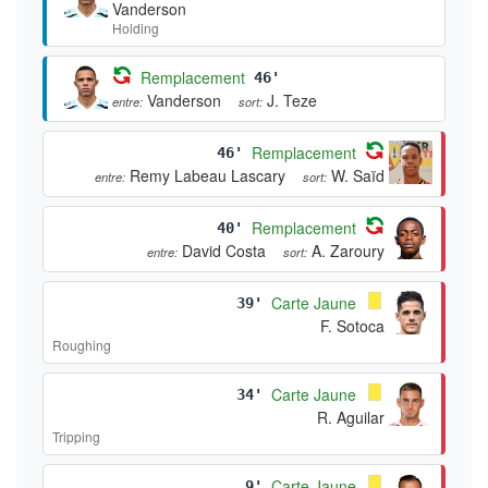
Vanderson
Holding
Remplacement
46'
Vanderson
J. Teze
entre:
sort:
Remplacement
46'
Remy Labeau Lascary
W. Saïd
entre:
sort:
Remplacement
40'
David Costa
A. Zaroury
entre:
sort:
Carte Jaune
39'
F. Sotoca
Roughing
Carte Jaune
34'
R. Aguilar
Tripping
Carte Jaune
9'