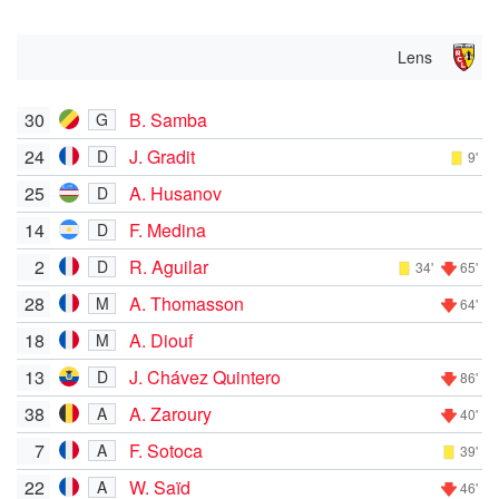
Lens
30
B. Samba
G
24
J. Gradit
D
9'
25
A. Husanov
D
14
F. Medina
D
2
R. Aguilar
D
34'
65'
28
A. Thomasson
M
64'
18
A. Diouf
M
13
J. Chávez Quintero
D
86'
38
A. Zaroury
A
40'
7
F. Sotoca
A
39'
22
W. Saïd
A
46'