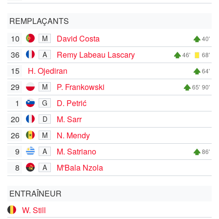
REMPLAÇANTS
10
David Costa
M
40'
36
Remy Labeau Lascary
A
46'
68'
15
H. Ojediran
64'
29
P. Frankowski
M
65'
90'
1
D. Petrić
G
20
M. Sarr
D
26
N. Mendy
M
9
M. Satriano
A
86'
8
M'Bala Nzola
A
ENTRAÎNEUR
W. Still