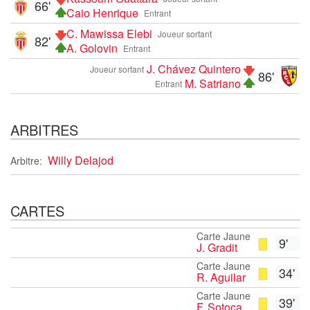
66'
Caio Henrique
Entrant
C. Mawissa Elebi
Joueur sortant
82'
A. Golovin
Entrant
J. Chávez Quintero
Joueur sortant
86'
M. Satriano
Entrant
ARBITRES
Willy Delajod
Arbitre:
CARTES
Carte Jaune
9'
J. Gradit
Carte Jaune
34'
R. Aguilar
Carte Jaune
39'
F. Sotoca