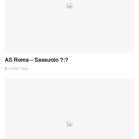
AS Roma – Sassuolo ?:?
4 AOÛT 2026