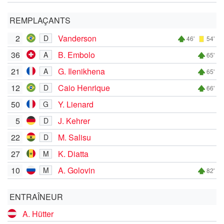
REMPLAÇANTS
2
Vanderson
D
46'
54'
36
B. Embolo
A
65'
21
G. Ilenikhena
A
65'
12
Caio Henrique
D
66'
50
Y. Lienard
G
5
J. Kehrer
D
22
M. Salisu
D
27
K. Diatta
M
10
A. Golovin
M
82'
ENTRAÎNEUR
A. Hütter