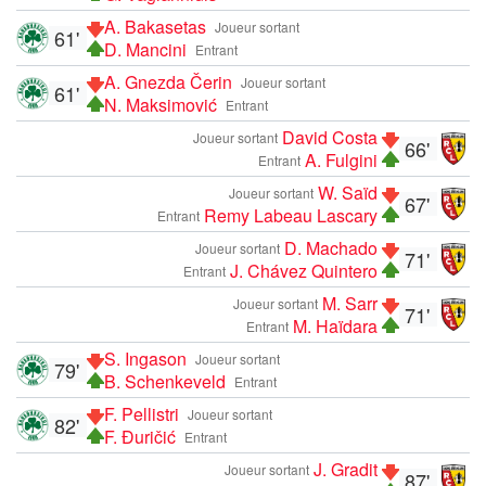
A. Bakasetas
Joueur sortant
61'
D. Mancini
Entrant
A. Gnezda Čerin
Joueur sortant
61'
N. Maksimović
Entrant
David Costa
Joueur sortant
66'
A. Fulgini
Entrant
W. Saïd
Joueur sortant
67'
Remy Labeau Lascary
Entrant
D. Machado
Joueur sortant
71'
J. Chávez Quintero
Entrant
M. Sarr
Joueur sortant
71'
M. Haïdara
Entrant
S. Ingason
Joueur sortant
79'
B. Schenkeveld
Entrant
F. Pellistri
Joueur sortant
82'
F. Đuričić
Entrant
J. Gradit
Joueur sortant
87'