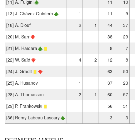
[11] A. Fulgini
11
10
[13] J. Chávez Quintero
1
11
9
[18] A. Diouf
2
1
44
37
[20] M. Sarr
38
29
[21] M. Haïdara
8
7
[22] W. Saïd
4
2
12
8
[24] J. Gradit
63
50
[25] A. Husanov
1
37
23
[28] A. Thomasson
2
1
60
57
[29] P. Frankowski
56
51
[36] Remy Labeau Lascary
3
3
DERNIERS MATCHS