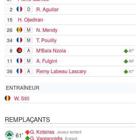
2
R. Aguilar
D
15
H. Ojediran
26
N. Mendy
M
34
T. Pouilly
M
8
M'Bala Nzola
A
87'
11
A. Fulgini
M
66'
36
Remy Labeau Lascary
A
67'
ENTRAÎNEUR
W. Still
REMPLAÇANTS
G. Kotsiras
Joueur sortant
61'
G. Vagiannidis
Entrant