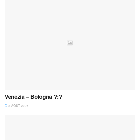
Venezia – Bologna ?:?
8 AOÛT 2026