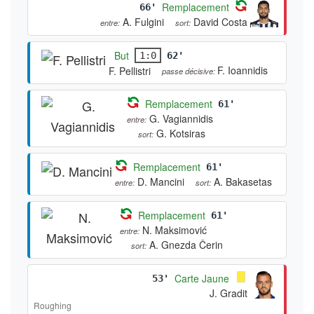
Remplacement
66'
A. Fulgini
David Costa
entre:
sort:
But
1:0
62'
F. Ioannidis
F. Pellistri
passe décisive:
Remplacement
61'
G. Vagiannidis
entre:
G. Kotsiras
sort:
Remplacement
61'
D. Mancini
A. Bakasetas
entre:
sort:
Remplacement
61'
N. Maksimović
entre:
A. Gnezda Čerin
sort:
Carte Jaune
53'
J. Gradit
Roughing