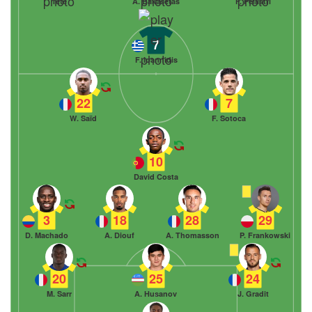
Tetê
A. Bakasetas
F. Pellistri
7
F. Ioannidis
22
7
W. Saïd
F. Sotoca
10
David Costa
3
18
28
29
D. Machado
A. Diouf
A. Thomasson
P. Frankowski
20
25
24
M. Sarr
A. Husanov
J. Gradit