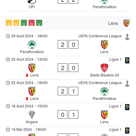
OFI
Panathinaikos
Lens
N
N
V
D
V
29 Août 2024
-
18h00
UEFA Conference League
2
0
Panathinaikos
Lens
25 Août 2024
-
13h00
Ligue 1
2
0
Lens
Stade Brestois 29
22 Août 2024
-
19h00
UEFA Conference League
2
1
Lens
Panathinaikos
18 Août 2024
-
15h00
Ligue 1
0
1
Angers
Lens
19 Mai 2024
-
19h00
Ligue 1