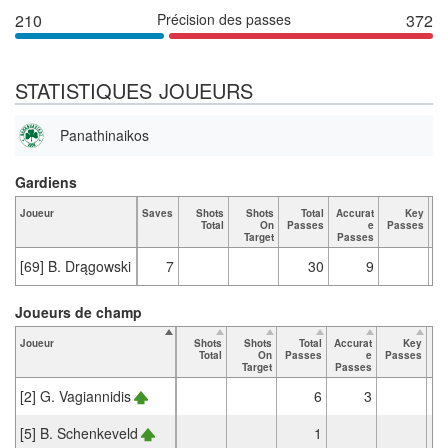
210
Précision des passes
372
STATISTIQUES JOUEURS
Panathinaikos
Gardiens
Joueur
Saves
Shots
Shots
Total
Accurat
Key
Ta
Total
On
Passes
e
Passes
Target
Passes
[69] B. Drągowski
7
30
9
Joueurs de champ
Joueur
Shots
Shots
Total
Accurat
Key
Ta
Total
On
Passes
e
Passes
Target
Passes
[2] G. Vagiannidis
6
3
[5] B. Schenkeveld
1