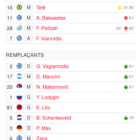
10
Tetê
M
19'
85'
11
A. Bakasetas
M
61'
28
F. Pellistri
M
62'
82'
7
F. Ioannidis
A
REMPLAÇANTS
2
G. Vagiannidis
D
61'
17
D. Mancini
M
61'
20
N. Maksimović
M
61'
1
Y. Lodygin
G
81
K. Lilo
G
5
B. Schenkeveld
D
79'
3
P. Max
D
6
Zeca
M