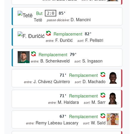
But
2:0
85'
D. Mancini
Tetê
passe décisive:
Remplacement
82'
F. Đuričić
F. Pellistri
entre:
sort:
Remplacement
79'
B. Schenkeveld
S. Ingason
entre:
sort:
Remplacement
71'
J. Chávez Quintero
D. Machado
entre:
sort:
Remplacement
71'
M. Haïdara
M. Sarr
entre:
sort:
Remplacement
67'
Remy Labeau Lascary
W. Saïd
entre:
sort: