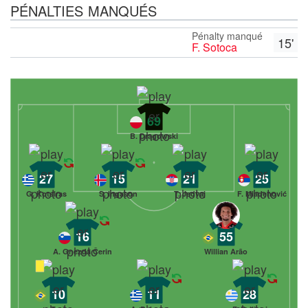
PÉNALTIES MANQUÉS
Pénalty manqué
15'
F. Sotoca
69
B. Drągowski
27
15
21
25
G. Kotsiras
S. Ingason
T. Jedvaj
F. Mladenović
16
55
A. Gnezda Čerin
Willian Arão
10
11
28