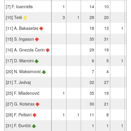
[7] F. Ioannidis
1
14
10
[10] Tetê
3
1
28
20
[11] A. Bakasetas
18
13
1
[15] S. Ingason
35
31
[16] A. Gnezda Čerin
29
19
[17] D. Mancini
6
5
1
[20] N. Maksimović
7
4
[21] T. Jedvaj
32
27
[25] F. Mladenović
1
35
19
[27] G. Kotsiras
30
21
[28] F. Pellistri
1
1
11
8
[31] F. Đuričić
1
1
1