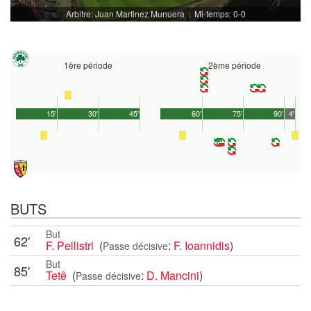
Arbitre: Juan Martinez Munuera
Mi-temps: 0-0
|
1ère période
2ème période
15'
30'
45'
60'
75'
90'
4'
BUTS
But
62'
F. Pellistri
(
:
F. Ioannidis
)
Passe décisive
But
85'
Tetê
(
:
D. Mancini
)
Passe décisive