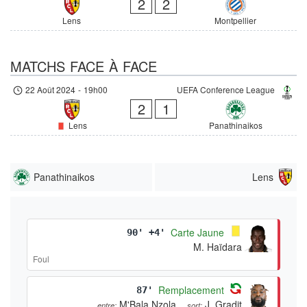
2
2
Lens
Montpellier
MATCHS FACE À FACE
22 Août 2024
-
19h00
UEFA Conference League
2
1
Lens
Panathinaikos
Panathinaikos
Lens
Carte Jaune
90' +4'
M. Haïdara
Foul
Remplacement
87'
M'Bala Nzola
J. Gradit
entre:
sort: