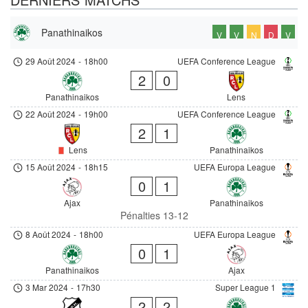
Panathinaikos
V
V
N
D
V
29 Août 2024
-
18h00
UEFA Conference League
2
0
Panathinaikos
Lens
22 Août 2024
-
19h00
UEFA Conference League
2
1
Lens
Panathinaikos
15 Août 2024
-
18h15
UEFA Europa League
0
1
Ajax
Panathinaikos
Pénalties 13-12
8 Août 2024
-
18h00
UEFA Europa League
0
1
Panathinaikos
Ajax
3 Mar 2024
-
17h30
Super League 1
2
2