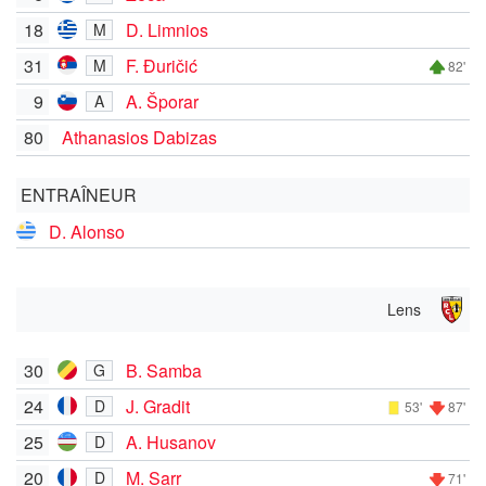
18
D. Limnios
M
31
F. Đuričić
M
82'
9
A. Šporar
A
80
Athanasios Dabizas
ENTRAÎNEUR
D. Alonso
Lens
30
B. Samba
G
24
J. Gradit
D
53'
87'
25
A. Husanov
D
20
M. Sarr
D
71'