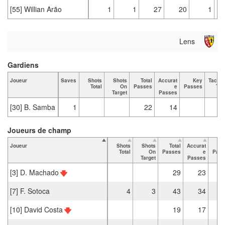
[55] Willian Arão
1
1
27
20
1
Lens
Gardiens
Joueur
Saves
Shots
Shots
Total
Accurat
Key
Tackle
Total
On
Passes
e
Passes
Tot
Target
Passes
[30] B. Samba
1
22
14
Joueurs de champ
Joueur
Shots
Shots
Total
Accurat
K
Total
On
Passes
e
Pass
Target
Passes
[3] D. Machado
29
23
[7] F. Sotoca
4
3
43
34
[10] David Costa
19
17