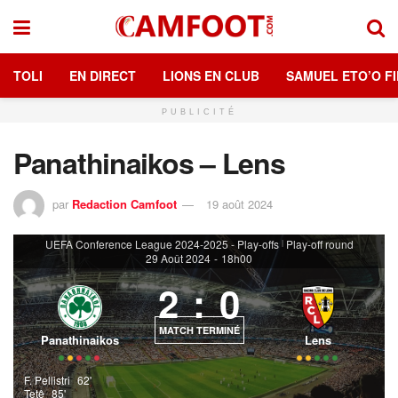
TOLI
EN DIRECT
LIONS EN CLUB
SAMUEL ETO’O FI
PUBLICITÉ
Panathinaikos – Lens
par
Redaction Camfoot
19 août 2024
UEFA Conference League 2024-2025 - Play-offs
Play-off round
|
29 Août 2024
-
18h00
2
:
0
MATCH TERMINÉ
Panathinaikos
Lens
F. Pellistri
62'
Tetê
85'