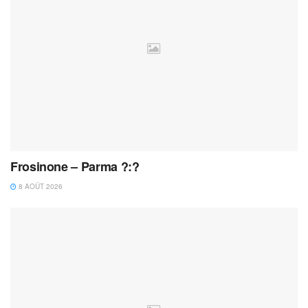
Frosinone – Parma ?:?
8 AOÛT 2026