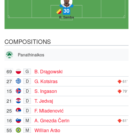
30
B. Samba
COMPOSITIONS
Panathinaikos
69
B. Drągowski
G
27
G. Kotsiras
D
61'
15
S. Ingason
D
79'
21
T. Jedvaj
D
25
F. Mladenović
D
16
A. Gnezda Čerin
M
61'
55
Willian Arão
M