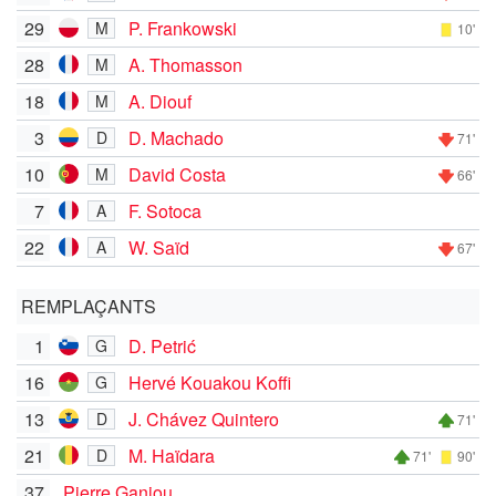
29
P. Frankowski
M
10'
28
A. Thomasson
M
18
A. Diouf
M
3
D. Machado
D
71'
10
David Costa
M
66'
7
F. Sotoca
A
22
W. Saïd
A
67'
REMPLAÇANTS
1
D. Petrić
G
16
Hervé Kouakou Koffi
G
13
J. Chávez Quintero
D
71'
21
M. Haïdara
D
71'
90'
37
Pierre Ganiou