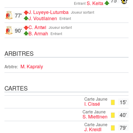
S. Keita
Entrant
J. Luyeye-Lutumba
Joueur sortant
77'
J. Voutilainen
Entrant
C. Antwi
Joueur sortant
90'
B. Armah
Entrant
ARBITRES
M. Kapraly
Arbitre:
CARTES
Carte Jaune
15'
I. Cissé
Carte Jaune
40'
S. Miettinen
Carte Jaune
79'
J. Kreidl