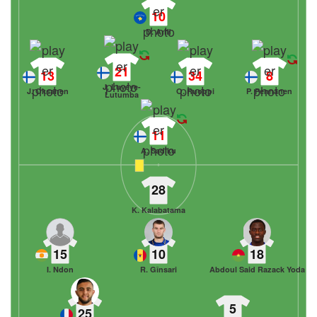
10
D. Arifi
21
13
34
8
J. Luyeye-
J. Oksanen
O. Ruoppi
P. Pennanen
Lutumba
11
A. Sadiku
28
K. Kalabatama
15
10
18
I. Ndon
R. Gînsari
Abdoul Said Razack Yoda
5
25