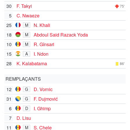
30
F. Takyi
75'
5
C. Nwaeze
25
N. Khali
M
18
Abdoul Said Razack Yoda
M
10
R. Gînsari
M
15
I. Ndon
A
28
K. Kalabatama
86'
REMPLAÇANTS
12
D. Vornic
G
31
F. Dujmović
G
6
I. Ghimp
D
7
D. Lisu
11
S. Chele
M