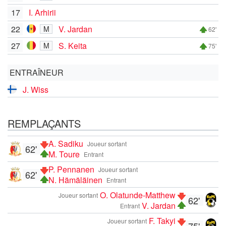
17
I. Arhirii
22
V. Jardan
M
62'
27
S. Keita
M
75'
ENTRAÎNEUR
J. Wiss
REMPLAÇANTS
A. Sadiku
Joueur sortant
62'
M. Toure
Entrant
P. Pennanen
Joueur sortant
62'
N. Hämäläinen
Entrant
O. Olatunde-Matthew
Joueur sortant
62'
V. Jardan
Entrant
F. Takyi
Joueur sortant
75'