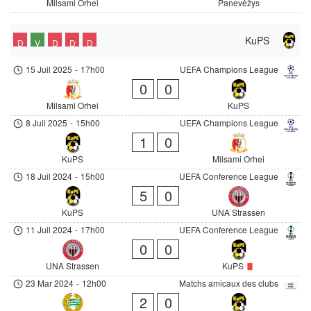
Milsami Orhei
Panevėžys
KuPS
D
V
D
D
D
15 Juil 2025
-
17h00
UEFA Champions League
0
0
Milsami Orhei
KuPS
8 Juil 2025
-
15h00
UEFA Champions League
1
0
KuPS
Milsami Orhei
18 Juil 2024
-
15h00
UEFA Conference League
5
0
KuPS
UNA Strassen
11 Juil 2024
-
17h00
UEFA Conference League
0
0
UNA Strassen
KuPS
23 Mar 2024
-
12h00
Matchs amicaux des clubs
2
0