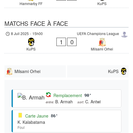
Hammarby FF
KuPS
MATCHS FACE À FACE
8 Juil 2025
-
15h00
UEFA Champions League
1
0
KuPS
Milsami Orhei
Milsami Orhei
KuPS
Remplacement
90'
B. Armah
C. Antwi
entre:
sort:
Carte Jaune
86'
K. Kalabatama
Foul