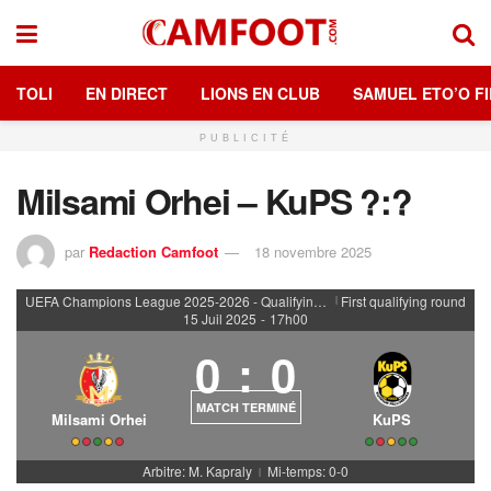
TOLI
EN DIRECT
LIONS EN CLUB
SAMUEL ETO’O FI
PUBLICITÉ
Milsami Orhei – KuPS ?:?
par
Redaction Camfoot
18 novembre 2025
UEFA Champions League 2025-2026 - Qualifying rounds
First qualifying round
|
15 Juil 2025
-
17h00
0
:
0
MATCH TERMINÉ
Milsami Orhei
KuPS
Arbitre: M. Kapraly
Mi-temps: 0-0
|