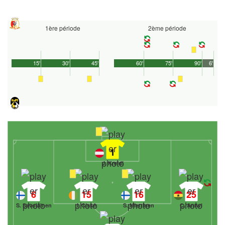
1ère période
2ème période
15'
30'
45'
60'
75'
90'
6'
1
J. Kreidl
6
15
16
25
S. Savolainen
I. Cissé
S. Miettinen
C. Antwi