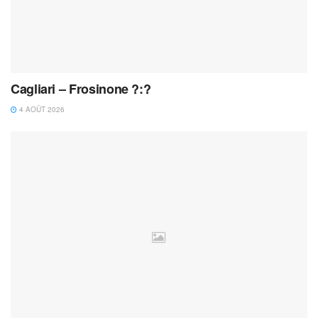
Cagliari – Frosinone ?:?
4 AOÛT 2026