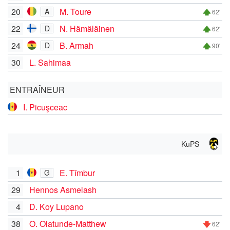
20
M. Toure
A
62'
22
N. Hämäläinen
D
62'
24
B. Armah
D
90'
30
L. Sahimaa
ENTRAÎNEUR
I. Picuşceac
KuPS
1
E. Tîmbur
G
29
Hennos Asmelash
4
D. Koy Lupano
38
O. Olatunde-Matthew
62'