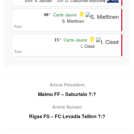
V. Jardan
O. Olatunde-Matthew
entre:
sort:
Carte Jaune
40'
S. Miettinen
Foul
Carte Jaune
15'
I. Cissé
Foul
Article Précédent
Malmo FF – Saburtalo ?:?
Article Suivant
Rīgas FS – FC Levadia Tallinn ?:?