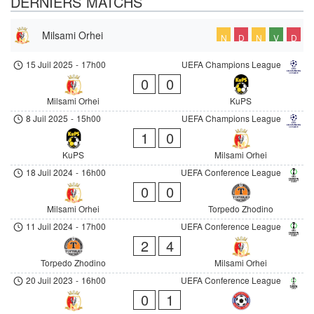
DERNIERS MATCHS
Milsami Orhei
N
D
N
V
D
15 Juil 2025
-
17h00
UEFA Champions League
0
0
Milsami Orhei
KuPS
8 Juil 2025
-
15h00
UEFA Champions League
1
0
KuPS
Milsami Orhei
18 Juil 2024
-
16h00
UEFA Conference League
0
0
Milsami Orhei
Torpedo Zhodino
11 Juil 2024
-
17h00
UEFA Conference League
2
4
Torpedo Zhodino
Milsami Orhei
20 Juil 2023
-
16h00
UEFA Conference League
0
1