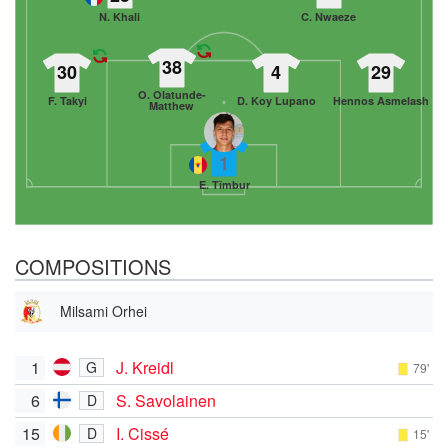
N. Khali
C. Nwaeze
38
30
4
29
O. Olatunde-
F. Takyi
D. Koy Lupano
Hennos Asmelash
Matthew
1
E. Tîmbur
COMPOSITIONS
Milsami Orhei
1
J. Kreidl
G
79'
6
S. Savolainen
D
15
I. Cissé
D
15'