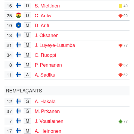
16
S. Miettinen
D
40'
25
C. Antwi
D
90'
10
D. Arifi
M
13
J. Oksanen
M
21
J. Luyeye-Lutumba
M
77'
34
O. Ruoppi
M
8
P. Pennanen
M
62'
11
A. Sadiku
A
62'
REMPLAÇANTS
12
A. Hakala
G
37
M. Pitkänen
G
7
J. Voutilainen
M
77'
17
A. Heinonen
M