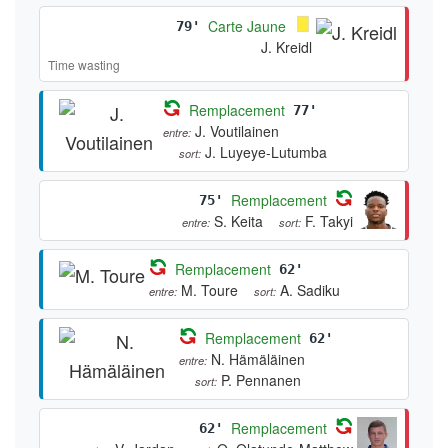
Carte Jaune
79'
J. Kreidl
Time wasting
Remplacement
77'
J. Voutilainen
entre:
J. Luyeye-Lutumba
sort:
Remplacement
75'
S. Keita
F. Takyi
entre:
sort:
Remplacement
62'
M. Toure
A. Sadiku
entre:
sort:
Remplacement
62'
N. Hämäläinen
entre:
P. Pennanen
sort:
Remplacement
62'