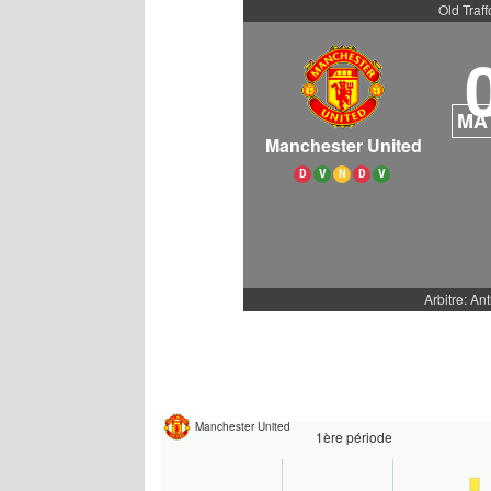
Old Traff
MA
Manchester United
D
V
N
D
V
Arbitre: An
Manchester United
1ère période