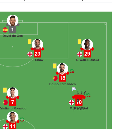
1
David de Gea
23
29
L. Shaw
A. Wan-Bissaka
18
Bruno Fernandes
7
10
Cristiano Ronaldo
M. Rashford
11