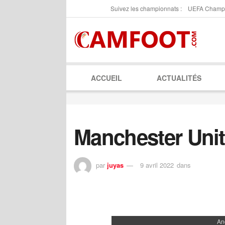
Suivez les championnats :
UEFA Champ
ACCUEIL
ACTUALITÉS
Manchester Unit
par
juyas
9 avril 2022
dans
An