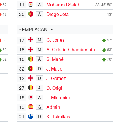
11
Mohamed Salah
A
62'
38'
45'
50'
20
Diogo Jota
A
46'
13'
REMPLAÇANTS
17
C. Jones
M
60'
27'
15
A. Oxlade-Chamberlain
M
62'
63'
10
S. Mané
A
62'
76'
32
J. Matip
D
12
J. Gomez
D
27
D. Origi
A
18
T. Minamino
A
13
Adrián
G
21
K. Tsimikas
D