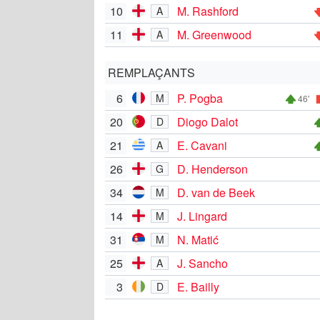
10
M. Rashford
A
11
M. Greenwood
A
REMPLAÇANTS
6
P. Pogba
M
46'
20
Diogo Dalot
D
21
E. Cavani
A
26
D. Henderson
G
34
D. van de Beek
M
14
J. Lingard
M
31
N. Matić
M
25
J. Sancho
A
3
E. Bailly
D