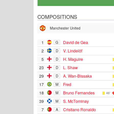
COMPOSITIONS
Manchester United
1
David de Gea
G
2
V. Lindelöf
D
5
H. Maguire
D
23
L. Shaw
D
29
A. Wan-Bissaka
D
17
Fred
M
18
Bruno Fernandes
M
46'
39
S. McTominay
M
7
Cristiano Ronaldo
A