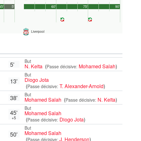
45'
5'
60'
75'
90'
Liverpool
But
5'
N. Keïta
(
Mohamed Salah
)
Passe décisive:
But
Diogo Jota
13'
(
T. Alexander-Arnold
)
Passe décisive:
But
38'
Mohamed Salah
(
N. Keïta
)
Passe décisive:
But
45'
Mohamed Salah
+5
(
Diogo Jota
)
Passe décisive:
But
Mohamed Salah
50'
(
J. Henderson
)
Passe décisive: