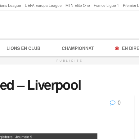
ions League
UEFA Europa League
MTN Elite One
France Ligue 1
Premier 
LIONS EN CLUB
CHAMPIONNAT
EN DIR
PUBLICITÉ
ed – Liverpool
0
gleterre
Journée 9
|