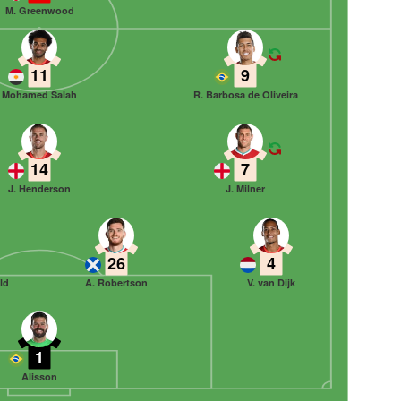
M. Greenwood
11
9
Mohamed Salah
R. Barbosa de Oliveira
14
7
J. Henderson
J. Milner
26
4
ld
A. Robertson
V. van Dijk
1
Alisson