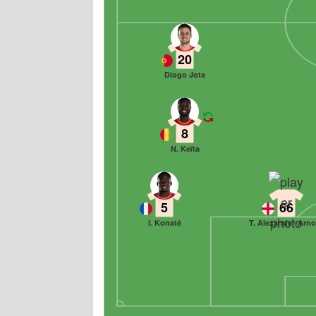
20
Diogo Jota
8
N. Keïta
5
66
I. Konaté
T. Alexander-Arno