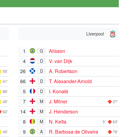
Liverpool
1
Alisson
G
4
V. van Dijk
D
26
A. Robertson
D
55'
66
T. Alexander-Arnold
D
41'
5
I. Konaté
D
86'
7
J. Milner
M
45'
27'
14
J. Henderson
M
62'
8
N. Keïta
M
5'
63'
9
R. Barbosa de Oliveira
A
45'
76'