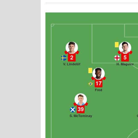
2
5
V. Lindelöf
H. Maguire
17
Fred
39
S. McTominay