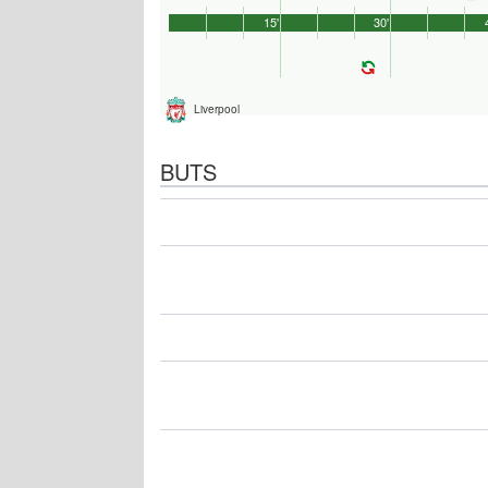
15'
30'
Liverpool
BUTS