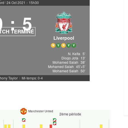
ord
24 Oct 2021
-
15h30
|
0
:
5
TCH TERMINÉ
Liverpool
N
V
N
V
V
N. Keïta
5'
Diogo Jota
13'
Mohamed Salah
38'
Mohamed Salah
45'+5'
Mohamed Salah
50'
thony Taylor
Mi-temps: 0-4
|
Manchester United
2ème période