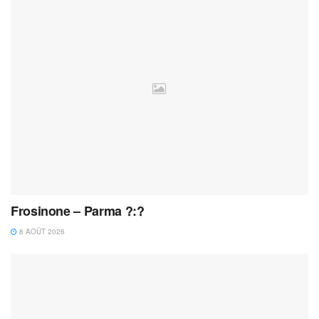
Frosinone – Parma ?:?
8 AOÛT 2026