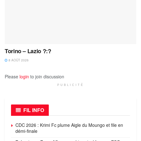
Torino – Lazio ?:?
8 AOÛT 2026
Please
login
to join discussion
PUBLICITÉ
FIL INFO
CDC 2026 : Krimi Fc plume Aigle du Moungo et file en
démi-finale