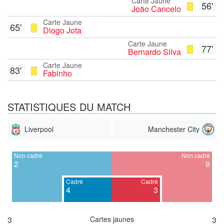
Carte Jaune
56'
João Cancelo
Carte Jaune
65'
Diogo Jota
Carte Jaune
77'
Bernardo Silva
Carte Jaune
83'
Fabinho
STATISTIQUES DU MATCH
Liverpool
Manchester City
Non cadré
Non cadré
2
9
Cadré
Cadré
4
3
3
Cartes jaunes
3