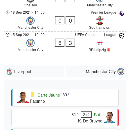
Chelsea
Manchester City
18 Sep 2021
-
14h00
Premier League
0
0
Manchester City
Southampton
15 Sep 2021
-
19h00
UEFA Champions League
6
3
Manchester City
RB Leipzig
Liverpool
Manchester City
Carte Jaune
83'
Fabinho
But
81'
2:2
K. De Bruyne