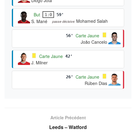
Diogo Jota
But
1:0
59'
Mohamed Salah
S. Mané
passe décisive:
Carte Jaune
56'
João Cancelo
Carte Jaune
42'
J. Milner
Carte Jaune
26'
Rúben Dias
Article Précédent
Leeds – Watford