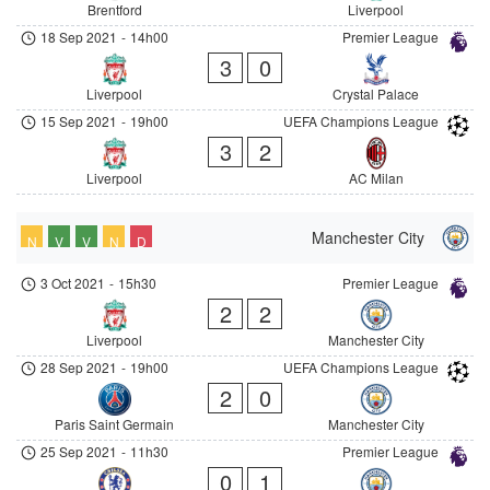
Brentford
Liverpool
18 Sep 2021
-
14h00
Premier League
3
0
Liverpool
Crystal Palace
15 Sep 2021
-
19h00
UEFA Champions League
3
2
Liverpool
AC Milan
Manchester City
N
V
V
N
D
3 Oct 2021
-
15h30
Premier League
2
2
Liverpool
Manchester City
28 Sep 2021
-
19h00
UEFA Champions League
2
0
Paris Saint Germain
Manchester City
25 Sep 2021
-
11h30
Premier League
0
1