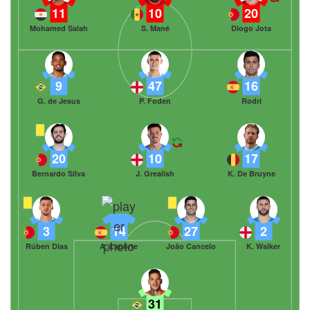
11
10
20
Mohamed Salah
S. Mané
Diogo Jota
9
47
16
G. de Jesus
P. Foden
Rodri
20
10
17
Bernardo Silva
J. Grealish
K. De Bruyne
3
14
27
2
Rúben Dias
A. Laporte
João Cancelo
K. Walker
31