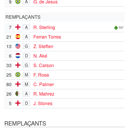
9
G. de Jesus
A
REMPLAÇANTS
7
R. Sterling
A
66'
21
Ferran Torres
A
13
Z. Steffen
G
6
N. Aké
D
33
S. Carson
G
25
F. Rosa
M
80
C. Palmer
M
26
R. Mahrez
A
5
J. Stones
D
REMPLAÇANTS