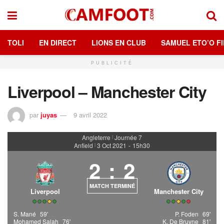
TOLI
EN DIRECT
LIONS EN CLUB
SAMUEL ETO’O FI
PUBLICITÉ
Liverpool – Manchester City
par
juyas
9 avril 2022
Angleterre
Journée 7
|
Anfield
3 Oct 2021
-
15h30
|
2
:
2
MATCH TERMINÉ
Liverpool
Manchester City
S. Mané
59'
P. Foden
69'
Mohamed Salah
76'
K. De Bruyne
81'