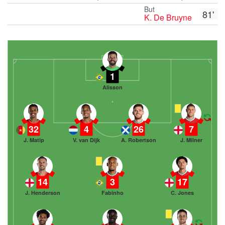
But
81'
K. De Bruyne
1
Alisson
32
4
26
7
J. Matip
V. van Dijk
A. Robertson
J. Milner
14
3
17
J. Henderson
Fabinho
C. Jones