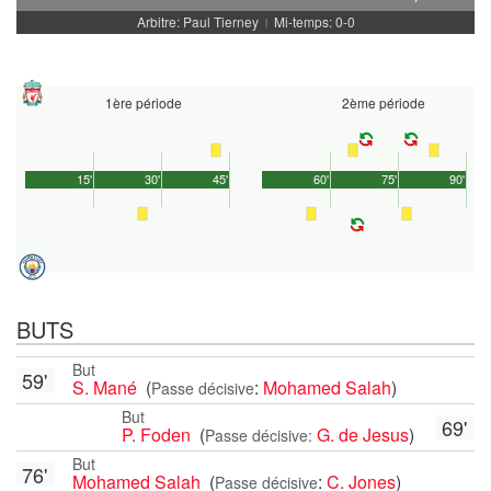
Arbitre: Paul Tierney
Mi-temps: 0-0
|
1ère période
2ème période
15'
30'
45'
60'
75'
90'
BUTS
But
59'
S. Mané
(
:
Mohamed Salah
)
Passe décisive
But
69'
P. Foden
(
G. de Jesus
)
Passe décisive:
But
76'
Mohamed Salah
(
:
C. Jones
)
Passe décisive