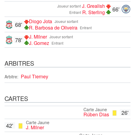
J. Grealish
Joueur sortant
66'
R. Sterling
Entrant
Diogo Jota
Joueur sortant
68'
R. Barbosa de Oliveira
Entrant
J. Milner
Joueur sortant
78'
J. Gomez
Entrant
ARBITRES
Paul Tierney
Arbitre:
CARTES
Carte Jaune
26'
Rúben Dias
Carte Jaune
42'
J. Milner