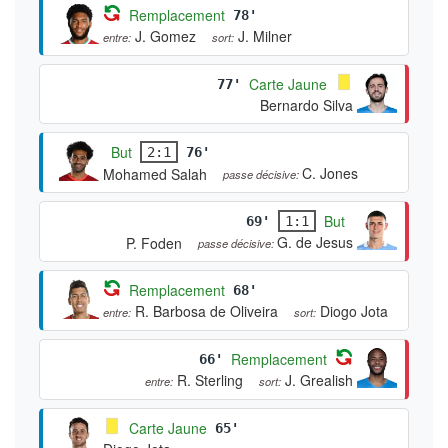
Remplacement
78'
J. Gomez
J. Milner
entre:
sort:
Carte Jaune
77'
Bernardo Silva
But
2:1
76'
C. Jones
Mohamed Salah
passe décisive:
But
69'
1:1
G. de Jesus
P. Foden
passe décisive:
Remplacement
68'
R. Barbosa de Oliveira
Diogo Jota
entre:
sort:
Remplacement
66'
R. Sterling
J. Grealish
entre:
sort:
Carte Jaune
65'