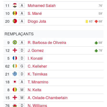
11
Mohamed Salah
A
76'
10
S. Mané
A
59'
20
Diogo Jota
A
65'
68'
REMPLAÇANTS
9
R. Barbosa de Oliveira
A
68'
12
J. Gomez
D
78'
5
I. Konaté
D
62
C. Kelleher
G
21
K. Tsimikas
D
18
T. Minamino
A
8
N. Keïta
M
15
A. Oxlade-Chamberlain
M
76
N. Williams
D