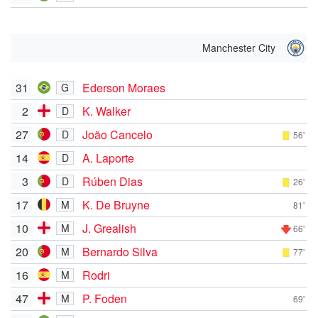
Manchester City
31
Ederson Moraes
G
2
K. Walker
D
27
João Cancelo
D
56'
14
A. Laporte
D
3
Rúben Dias
D
26'
17
K. De Bruyne
M
81'
10
J. Grealish
M
66'
20
Bernardo Silva
M
77'
16
Rodri
M
47
P. Foden
M
69'