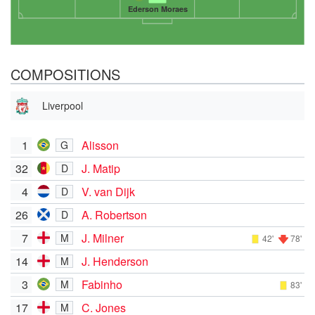
Ederson Moraes
COMPOSITIONS
Liverpool
1
Alisson
G
32
J. Matip
D
4
V. van Dijk
D
26
A. Robertson
D
7
J. Milner
M
42'
78'
14
J. Henderson
M
3
Fabinho
M
83'
17
C. Jones
M