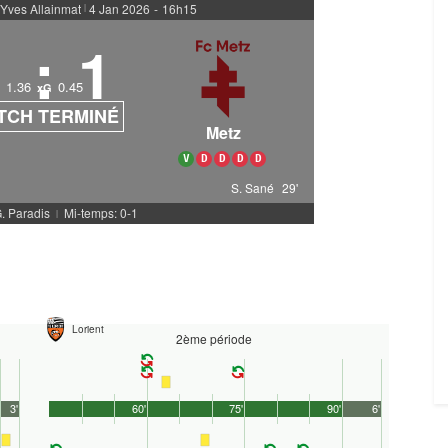
 Yves Allainmat
4 Jan 2026
-
16h15
|
1
:
1
1.36
0.45
xG
TCH TERMINÉ
Metz
V
D
D
D
D
S. Sané
29'
G. Paradis
Mi-temps: 0-1
|
Lorient
2ème période
3'
60'
75'
90'
6'