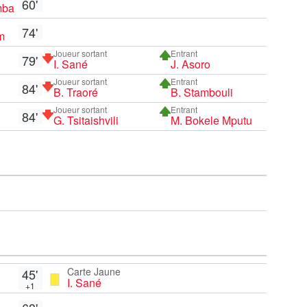
60'
mba
74'
m
Joueur sortant
Entrant
79'
I. Sané
J. Asoro
Joueur sortant
Entrant
84'
B. Traoré
B. Stambouli
Joueur sortant
Entrant
84'
G. Tsitaishvili
M. Bokele Mputu
Carte Jaune
45'
I. Sané
+1