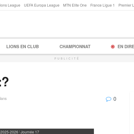
ions League
UEFA Europa League
MTN Elite One
France Ligue 1
Premier 
LIONS EN CLUB
CHAMPIONNAT
EN DIR
PUBLICITÉ
:?
0
dans
 2025-2026
Journée 17
|