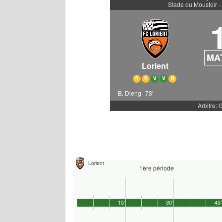
Stade du Moustoir -
MA
Lorient
N
N
V
V
N
B. Dieng
73'
Arbitre: 
Lorient
1ère période
15'
30'
45'