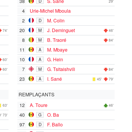
38
S. Sané
D
29'
4
Urie-Michel Mboula
2
M. Colin
D
20
J. Deminguet
M
74'
46'
8
B. Traoré
M
84'
11
M. Mbaye
A
10
G. Hein
A
60'
7
G. Tsitaishvili
M
60'
84'
23
I. Sané
A
45'
79'
REMPLAÇANTS
12
A. Toure
63'
46'
40
O. Ba
G
'
73'
97
F. Ballo
D