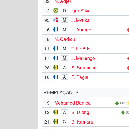
32
N. Adjei
2
Igor Silva
D
93
J. Mvuka
M
6
L. Abergel
M
8
N. Cadiou
11
T. Le Bris
M
17
J. Makengo
M
28
S. Soumano
A
10
P. Pagis
A
REMPLAÇANTS
9
Mohamed Bamba
60'
12
B. Dieng
A
60
21
B. Kamara
G