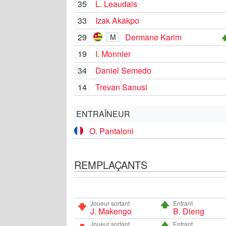
35
L. Leaudais
33
Izak Akakpo
29
Dermane Karim
M
19
I. Monnier
34
Daniel Semedo
14
Trevan Sanusi
ENTRAÎNEUR
O. Pantaloni
REMPLAÇANTS
Joueur sortant
Entrant
J. Makengo
B. Dieng
Joueur sortant
Entrant