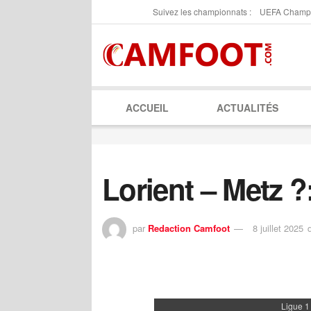
Suivez les championnats :
UEFA Champ
ACCUEIL
ACTUALITÉS
Lorient – Metz ?
par
Redaction Camfoot
8 juillet 2025
Ligue 1