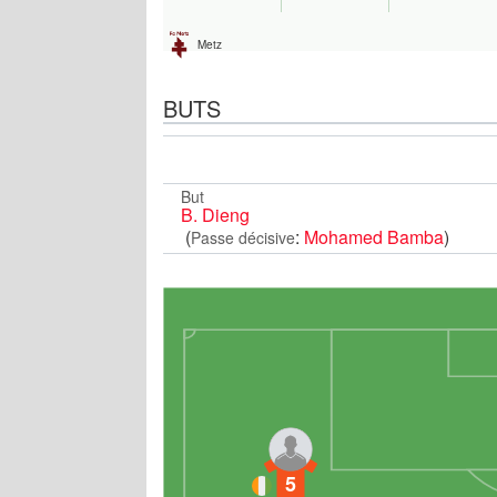
Metz
BUTS
But
B. Dieng
(
:
Mohamed Bamba
)
Passe décisive
5