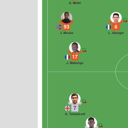
A. Meité
93
6
J. Mvuka
L. Abergel
17
J. Makengo
7
G. Tsitaishvili