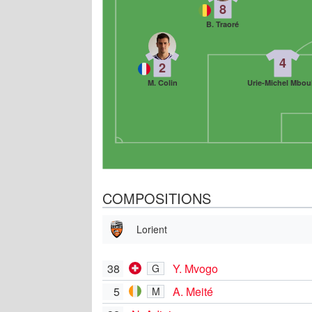
8
B. Traoré
4
2
M. Colin
Urie-Michel Mbou
COMPOSITIONS
Lorient
38
Y. Mvogo
G
5
A. Meité
M