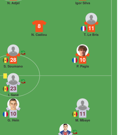
N. Adjei
Igor Silva
8
11
N. Cadiou
T. Le Bris
28
10
S. Soumano
P. Pagis
23
I. Sané
10
11
G. Hein
M. Mbaye