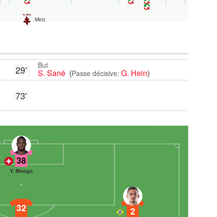
Metz
But
29'
S. Sané
(
G. Hein
)
Passe décisive:
73'
38
Y. Mvogo
32
2