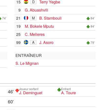
15
Terry Yegbe
D
9
G. Abuashvili
21
B. Stambouli
M
74'
84'
19
M. Bokele Mputu
84'
25
C. Melieres
99
J. Asoro
A
79'
ENTRAÎNEUR
S. Le Mignan
Joueur sortant
Entrant
46'
J. Deminguet
A. Toure
60'