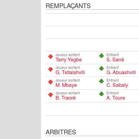
REMPLAÇANTS
Joueur sortant
Entrant
Terry Yegbe
S. Sané
Joueur sortant
Entrant
G. Tsitaishvili
G. Abuashvili
Joueur sortant
Entrant
M. Mbaye
C. Sabaly
Joueur sortant
Entrant
B. Traoré
A. Toure
ARBITRES