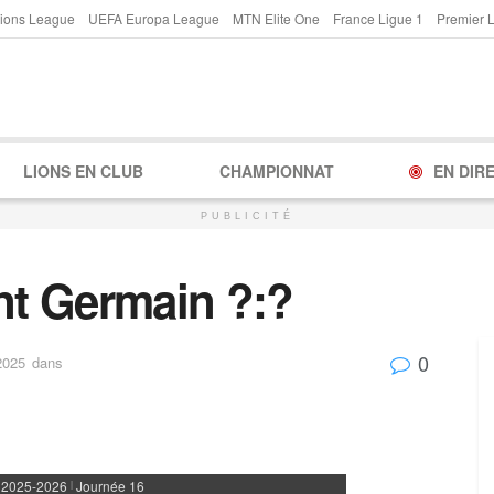
ions League
UEFA Europa League
MTN Elite One
France Ligue 1
Premier 
LIONS EN CLUB
CHAMPIONNAT
EN DIR
PUBLICITÉ
int Germain ?:?
0
2025
dans
 2025-2026
Journée 16
|