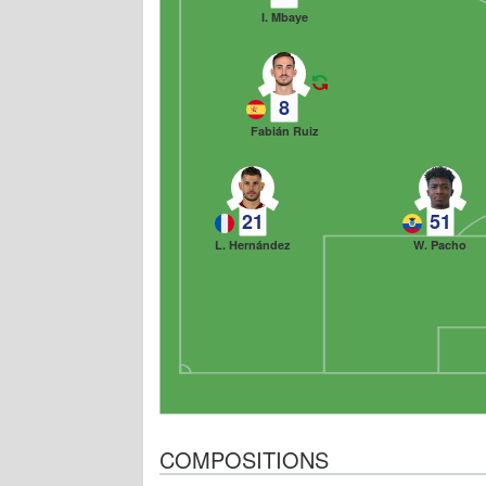
I. Mbaye
8
Fabián Ruiz
21
51
L. Hernández
W. Pacho
COMPOSITIONS