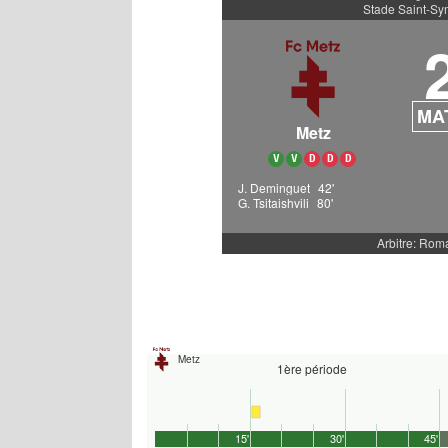
Stade Saint-Sy
MA
Metz
V
V
D
D
D
J. Deminguet
42'
G. Tsitaishvili
80'
Arbitre: Rom
Metz
1ère période
15'
30'
45'