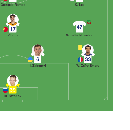
Gonçalo Ramos
K. Lee
47
17
Vitinha
Quentin Ndjantou
6
33
I. Zabarnyi
W. Zaïre-Emery
39
M. Safonov