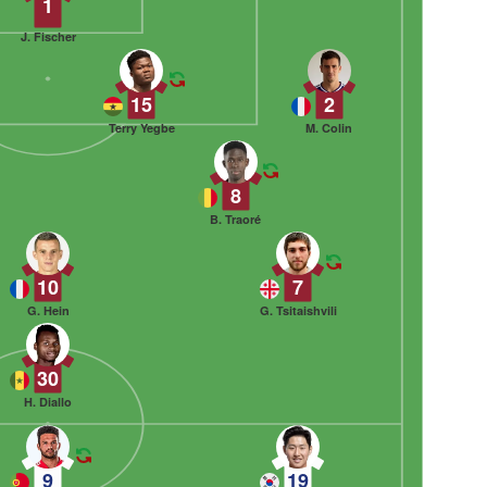
1
J. Fischer
15
2
Terry Yegbe
M. Colin
8
B. Traoré
10
7
G. Hein
G. Tsitaishvili
30
H. Diallo
9
19