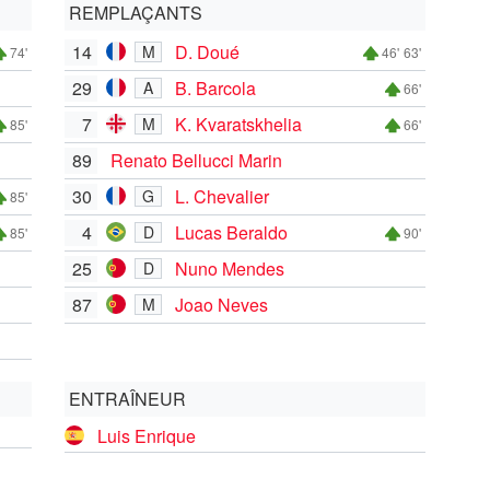
REMPLAÇANTS
14
D. Doué
M
74'
46'
63'
29
B. Barcola
A
66'
7
K. Kvaratskhelia
M
85'
66'
89
Renato Bellucci Marin
30
L. Chevalier
G
85'
4
Lucas Beraldo
D
85'
90'
25
Nuno Mendes
D
87
Joao Neves
M
ENTRAÎNEUR
Luis Enrique