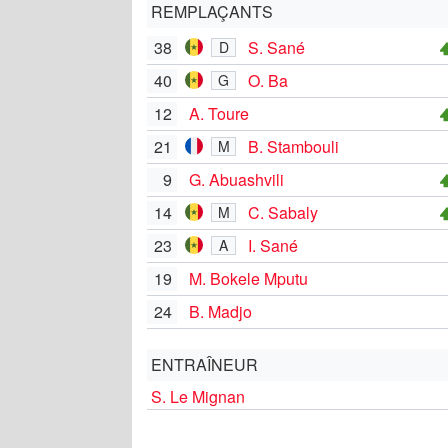
REMPLAÇANTS
38
S. Sané
D
40
O. Ba
G
12
A. Toure
21
B. Stambouli
M
9
G. Abuashvili
14
C. Sabaly
M
23
I. Sané
A
19
M. Bokele Mputu
24
B. Madjo
ENTRAÎNEUR
S. Le Mignan