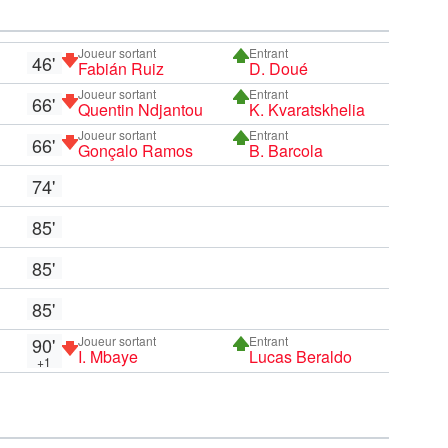
Joueur sortant
Entrant
46'
Fabián Ruiz
D. Doué
Joueur sortant
Entrant
66'
Quentin Ndjantou
K. Kvaratskhelia
Joueur sortant
Entrant
66'
Gonçalo Ramos
B. Barcola
74'
85'
85'
85'
90'
Joueur sortant
Entrant
I. Mbaye
Lucas Beraldo
+1