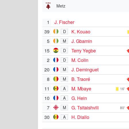
Metz
1
J. Fischer
39
K. Kouao
D
5
J. Gbamin
M
15
Terry Yegbe
D
2
M. Colin
D
20
J. Deminguet
M
8
B. Traoré
M
11
M. Mbaye
A
16'
10
G. Hein
A
7
G. Tsitaishvili
M
80'
30
H. Diallo
A