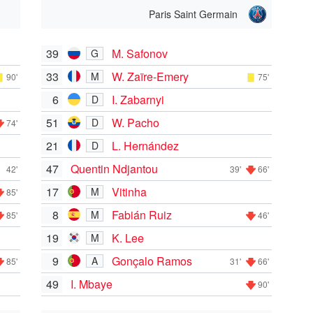
Paris Saint Germain
39
M. Safonov
G
33
W. Zaïre-Emery
M
90'
75'
6
I. Zabarnyi
D
51
W. Pacho
D
74'
21
L. Hernández
D
47
Quentin Ndjantou
42'
39'
66'
17
Vitinha
M
85'
8
Fabián Ruiz
M
85'
46'
19
K. Lee
M
9
Gonçalo Ramos
A
85'
31'
66'
49
I. Mbaye
90'