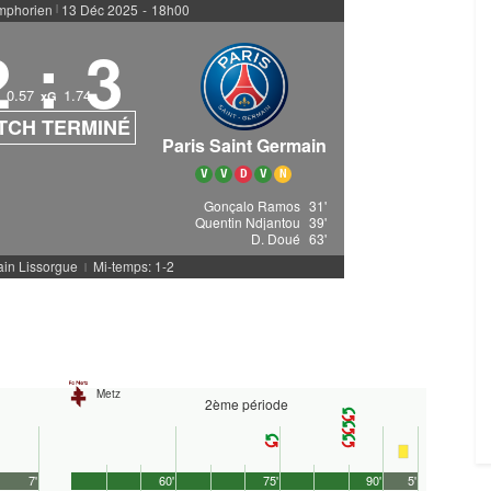
mphorien
13 Déc 2025
-
18h00
|
2
:
3
0.57
1.74
xG
TCH TERMINÉ
Paris Saint Germain
V
V
D
V
N
Gonçalo Ramos
31'
Quentin Ndjantou
39'
D. Doué
63'
ain Lissorgue
Mi-temps: 1-2
|
Metz
2ème période
7'
60'
75'
90'
5'