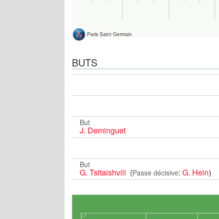
Paris Saint Germain
BUTS
But
J. Deminguet
But
G. Tsitaishvili
(
:
G. Hein
)
Passe décisive