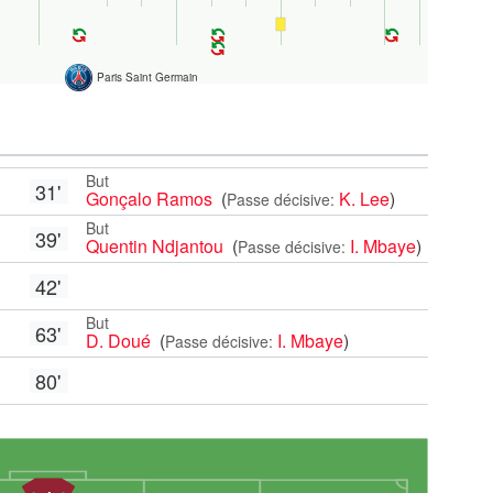
Paris Saint Germain
But
31'
Gonçalo Ramos
(
K. Lee
)
Passe décisive:
But
39'
Quentin Ndjantou
(
I. Mbaye
)
Passe décisive:
42'
But
63'
D. Doué
(
I. Mbaye
)
Passe décisive:
80'