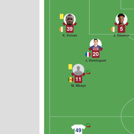
39
5
K. Kouao
J. Gbamin
20
J. Deminguet
11
M. Mbaye
49