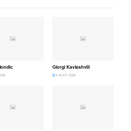
iondic
Giorgi Kavlashvili
026
4 AOÛT 2026