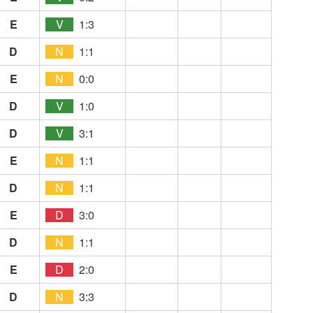
E
V
1:3
D
N
1:1
E
N
0:0
D
V
1:0
D
V
3:1
E
N
1:1
D
N
1:1
E
D
3:0
D
N
1:1
E
D
2:0
D
N
3:3