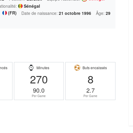
tionalité:
Sénégal
(FR)
Date de naissance:
21 octobre 1996
Âge:
29
ncés
Minutes
Buts encaissés
270
8
90.0
2.7
Per Game
Per Game