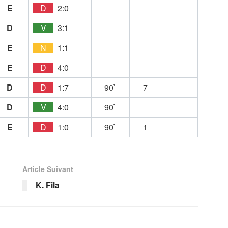
E
D
2:0
D
V
3:1
E
N
1:1
E
D
4:0
D
D
1:7
90`
7
D
V
4:0
90`
E
D
1:0
90`
1
Article Suivant
K. Fila