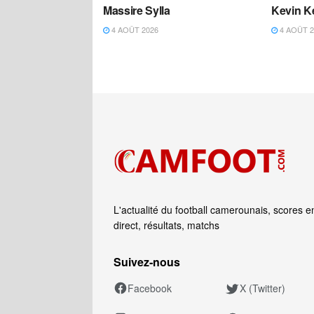
Massire Sylla
Kevin K
4 AOÛT 2026
4 AOÛT 2
L'actualité du football camerounais, scores e
direct, résultats, matchs
Suivez‑nous
Facebook
X (Twitter)