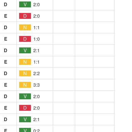
D
V
2:0
E
D
2:0
D
N
1:1
E
D
1:0
D
V
2:1
E
N
1:1
D
N
2:2
E
N
3:3
D
V
2:0
E
D
2:0
D
V
2:1
E
V
0:2