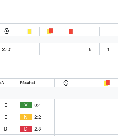
270′
8
1
/A
Résultat
E
V
0:4
E
N
2:2
D
D
2:3