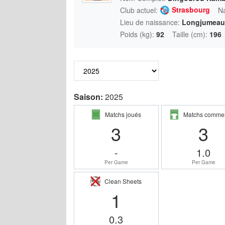
Strasbourg
Club actuel:
Na
Lieu de naissance:
Longjumeau
Poids (kg):
92
Taille (cm):
196
Saison:
2025
Matchs joués
Matchs comme
3
3
-
1.0
Per Game
Per Game
Clean Sheets
1
0.3