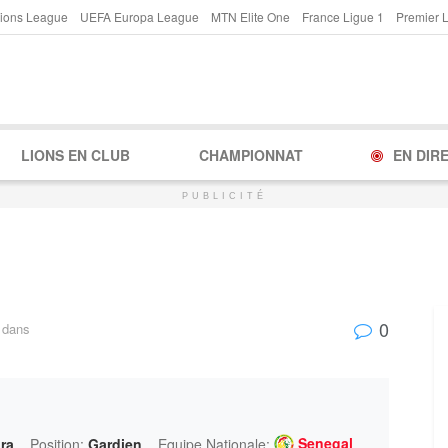
ions League
UEFA Europa League
MTN Elite One
France Ligue 1
Premier 
LIONS EN CLUB
CHAMPIONNAT
EN DIR
PUBLICITÉ
0
dans
Senegal
ra
Position:
Gardien
Equipe Nationale: