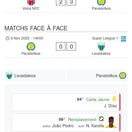
2
3
Volos NFC
Panetolikos
MATCHS FACE À FACE
6 Nov 2022
-
14h00
Super League 1
0
0
Panetolikos
Levadiakos
Levadiakos
Panetolikos
Carte Jaune
84'
J. Díaz
Remplacement
80'
João Pedro
N. Karelis
entre:
sort: