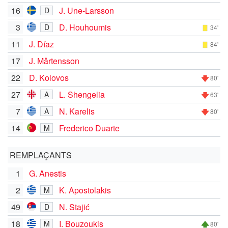
16
J. Une-Larsson
D
3
D. Houhoumis
D
34'
11
J. Díaz
84'
17
J. Mårtensson
22
D. Kolovos
80'
27
L. Shengelia
A
63'
7
N. Karelis
A
80'
14
Frederico Duarte
M
REMPLAÇANTS
1
G. Anestis
2
K. Apostolakis
M
49
N. Stajić
D
18
I. Bouzoukis
M
80'