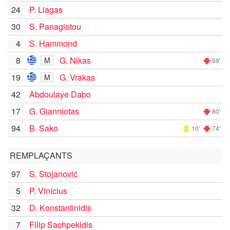
24
P. Liagas
30
S. Panagiotou
4
S. Hammond
8
G. Nikas
M
69'
19
G. Vrakas
M
42
Abdoulaye Dabo
17
G. Gianniotas
80'
94
B. Sako
10'
74'
REMPLAÇANTS
97
S. Stojanović
5
P. Vinícius
32
D. Konstantinidis
7
Filip Sachpekidis