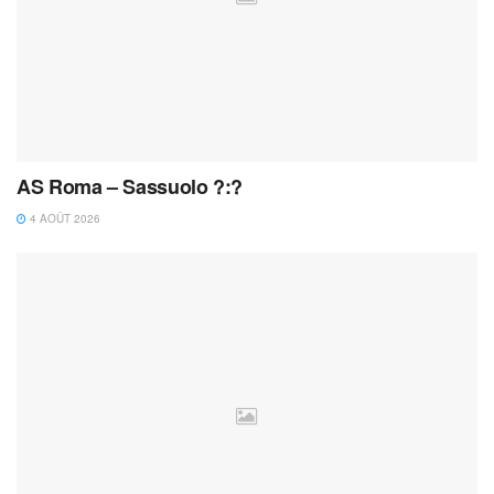
AS Roma – Sassuolo ?:?
4 AOÛT 2026