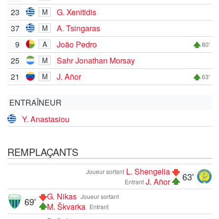
23
G. Xenitidis
M
37
A. Tsingaras
M
9
João Pedro
A
80'
25
Sahr Jonathan Morsay
M
21
J. Añor
M
63'
ENTRAÎNEUR
Y. Anastasiou
REMPLAÇANTS
L. Shengelia
Joueur sortant
63'
J. Añor
Entrant
G. Nikas
Joueur sortant
69'
M. Škvarka
Entrant