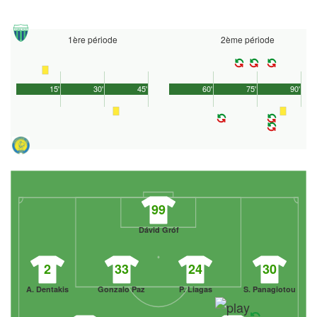
1ère période
2ème période
15'
30'
45'
60'
75'
90'
99
Dávid Gróf
2
33
24
30
A. Dentakis
Gonzalo Paz
P. Liagas
S. Panagiotou