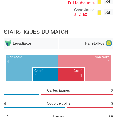
34'
D. Houhoumis
Carte Jaune
84'
J. Díaz
STATISTIQUES DU MATCH
Levadiakos
Panetolikos
Non cadré
Non cadré
6
4
Cadré
Cadré
1
1
1
Cartes jaunes
2
4
Coup de coins
3
12
Fautes
18