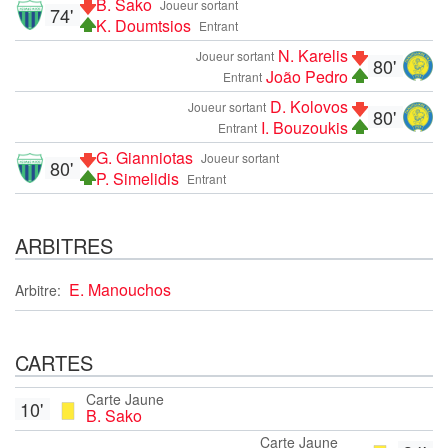
B. Sako
Joueur sortant
74'
K. Doumtsios
Entrant
N. Karelis
Joueur sortant
80'
João Pedro
Entrant
D. Kolovos
Joueur sortant
80'
I. Bouzoukis
Entrant
G. Gianniotas
Joueur sortant
80'
P. Simelidis
Entrant
ARBITRES
E. Manouchos
Arbitre:
CARTES
Carte Jaune
10'
B. Sako
Carte Jaune