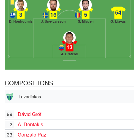
54
3
16
5
D. Houhoumis
J. Une-Larsson
S. Mladen
G. Liavas
13
J. Graterol
COMPOSITIONS
Levadiakos
99
Dávid Gróf
2
A. Dentakis
33
Gonzalo Paz