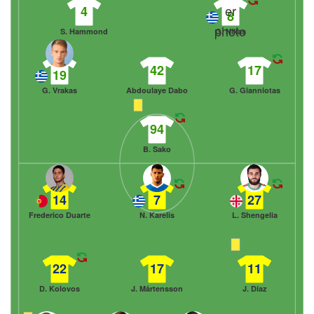
4
8
S. Hammond
G. Nikas
42
17
19
G. Vrakas
Abdoulaye Dabo
G. Gianniotas
94
B. Sako
14
7
27
Frederico Duarte
N. Karelis
L. Shengelia
22
17
11
D. Kolovos
J. Mårtensson
J. Díaz