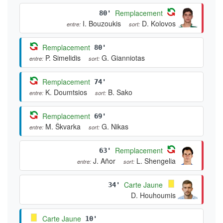
Remplacement
80'
I. Bouzoukis
D. Kolovos
entre:
sort:
Remplacement
80'
P. Simelidis
G. Gianniotas
entre:
sort:
Remplacement
74'
K. Doumtsios
B. Sako
entre:
sort:
Remplacement
69'
M. Škvarka
G. Nikas
entre:
sort:
Remplacement
63'
J. Añor
L. Shengelia
entre:
sort:
Carte Jaune
34'
D. Houhoumis
Carte Jaune
10'