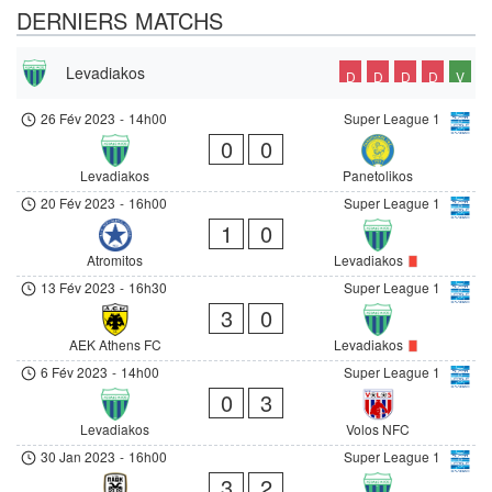
DERNIERS MATCHS
Levadiakos
D
D
D
D
V
26 Fév 2023
-
14h00
Super League 1
0
0
Levadiakos
Panetolikos
20 Fév 2023
-
16h00
Super League 1
1
0
Atromitos
Levadiakos
13 Fév 2023
-
16h30
Super League 1
3
0
AEK Athens FC
Levadiakos
6 Fév 2023
-
14h00
Super League 1
0
3
Levadiakos
Volos NFC
30 Jan 2023
-
16h00
Super League 1
3
2