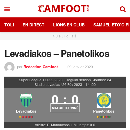
TOLI
EN DIRECT
LIONS EN CLUB
SAMUEL ETO’O FI
PUBLICITÉ
Levadiakos – Panetolikos
par
Redaction Camfoot
29 janvier 2023
Super League 1 2022-2023 - Regular season
Journée 24
|
Stadio Levadias
26 Fév 2023
-
14h00
|
0
:
0
MATCH TERMINÉ
Levadiakos
Panetolikos
Arbitre: E. Manouchos
Mi-temps: 0-0
|