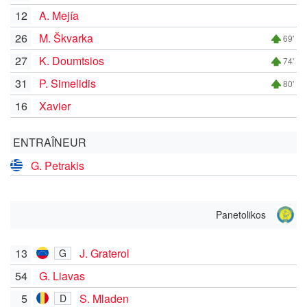
12
A. Mejía
26
M. Škvarka
69'
27
K. Doumtsios
74'
31
P. Simelidis
80'
16
Xavier
ENTRAÎNEUR
G. Petrakis
Panetolikos
13
J. Graterol
G
54
G. Liavas
5
S. Mladen
D