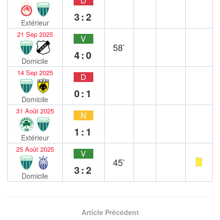
D
3:2
Extérieur
21 Sep 2025
V
58`
4:0
Domicile
14 Sep 2025
D
0:1
Domicile
31 Août 2025
N
1:1
Extérieur
25 Août 2025
V
45`
3:2
Domicile
Article Précédent