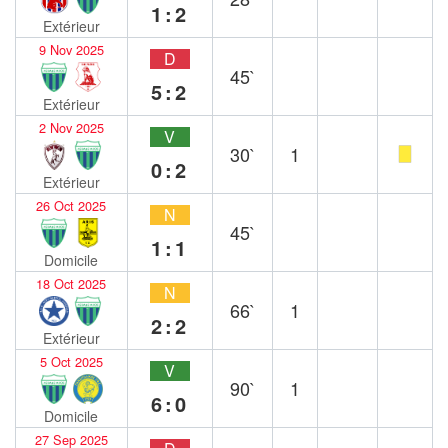
1:2
Extérieur
9 Nov 2025
D
45`
5:2
Extérieur
2 Nov 2025
V
30`
1
0:2
Extérieur
26 Oct 2025
N
45`
1:1
Domicile
18 Oct 2025
N
66`
1
2:2
Extérieur
5 Oct 2025
V
90`
1
6:0
Domicile
27 Sep 2025