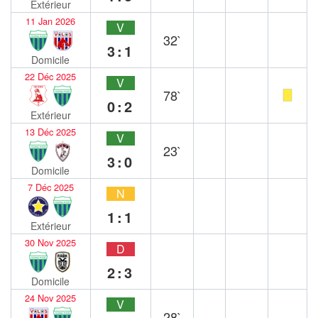
Extérieur
11 Jan 2026
V
32`
3:1
Domicile
22 Déc 2025
V
78`
0:2
Extérieur
13 Déc 2025
V
23`
3:0
Domicile
7 Déc 2025
N
1:1
Extérieur
30 Nov 2025
D
2:3
Domicile
24 Nov 2025
V
28`