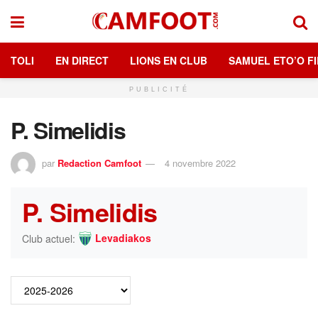
TOLI
EN DIRECT
LIONS EN CLUB
SAMUEL ETO’O FI
PUBLICITÉ
P. Simelidis
par
Redaction Camfoot
4 novembre 2022
P. Simelidis
Levadiakos
Club actuel: