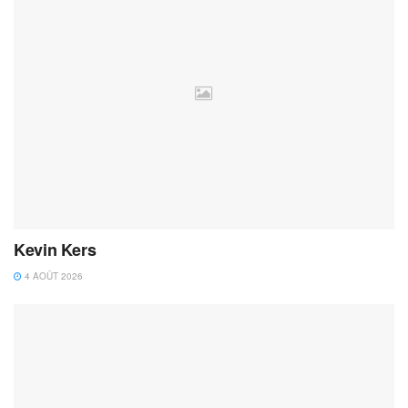
Kevin Kers
4 AOÛT 2026