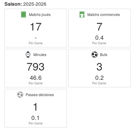
Saison:
2025-2026
Matchs joués
Matchs commencés
17
7
-
0.4
Per Game
Per Game
Minutes
Buts
793
3
46.6
0.2
Per Game
Per Game
Passes décisives
1
0.1
Per Game