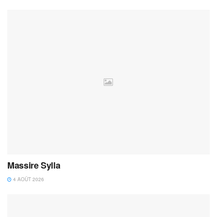
Massire Sylla
4 AOÛT 2026