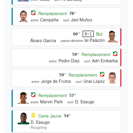
Remplacement
70'
Campaña
Javi Muñoz
entre:
sort:
But
66'
0:1
Isi Palazón
Álvaro García
passe décisive:
Remplacement
59'
Pedro Díaz
Adri Embarba
entre:
sort:
Remplacement
59'
Jorge de Frutos
Unai López
entre:
sort:
Remplacement
57'
Marvin Park
D. Essugo
entre:
sort:
Carte Jaune
54'
D. Essugo
Roughing