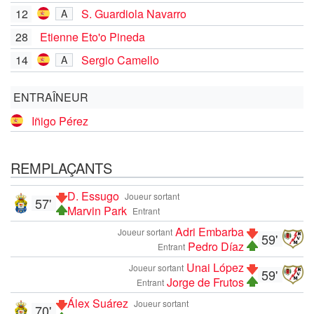
12
S. Guardiola Navarro
A
28
Etienne Eto'o Pineda
14
Sergio Camello
A
ENTRAÎNEUR
Iñigo Pérez
REMPLAÇANTS
D. Essugo
Joueur sortant
57'
Marvin Park
Entrant
Adri Embarba
Joueur sortant
59'
Pedro Díaz
Entrant
Unai López
Joueur sortant
59'
Jorge de Frutos
Entrant
Álex Suárez
Joueur sortant
70'