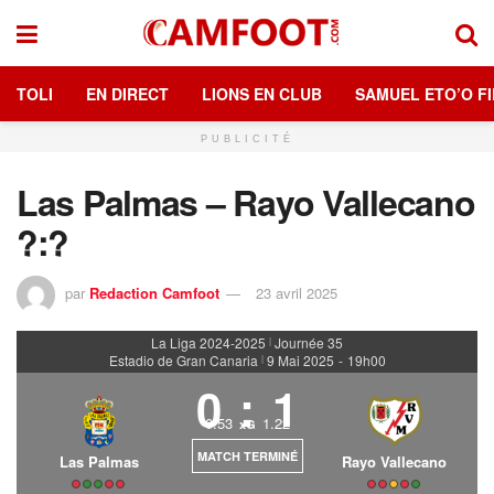
TOLI
EN DIRECT
LIONS EN CLUB
SAMUEL ETO’O FI
PUBLICITÉ
Las Palmas – Rayo Vallecano
?:?
par
Redaction Camfoot
23 avril 2025
La Liga 2024-2025
Journée 35
|
Estadio de Gran Canaria
9 Mai 2025
-
19h00
|
0
:
1
0.53
1.22
xG
MATCH TERMINÉ
Las Palmas
Rayo Vallecano