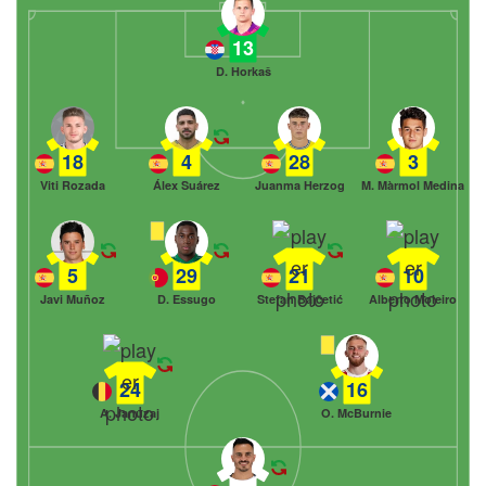
13
D. Horkaš
18
4
28
3
Viti Rozada
Álex Suárez
Juanma Herzog
M. Màrmol Medina
5
29
21
10
Javi Muñoz
D. Essugo
Stefan Bajčetić
Alberto Moleiro
24
16
A. Januzaj
O. McBurnie