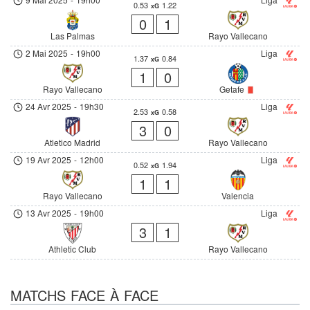
0.53
1.22
xG
0
1
Las Palmas
Rayo Vallecano
2 Mai 2025
-
19h00
Liga
1.37
0.84
xG
1
0
Rayo Vallecano
Getafe
24 Avr 2025
-
19h30
Liga
2.53
0.58
xG
3
0
Atletico Madrid
Rayo Vallecano
19 Avr 2025
-
12h00
Liga
0.52
1.94
xG
1
1
Rayo Vallecano
Valencia
13 Avr 2025
-
19h00
Liga
3
1
Athletic Club
Rayo Vallecano
MATCHS FACE À FACE