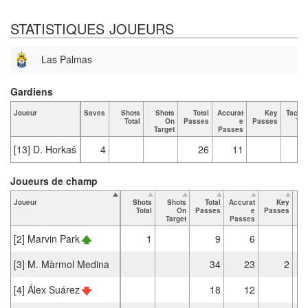
STATISTIQUES JOUEURS
Las Palmas
Gardiens
Joueur
Saves
Shots
Shots
Total
Accurat
Key
Tackl
Total
On
Passes
e
Passes
Tot
Target
Passes
[13] D. Horkaš
4
26
11
Joueurs de champ
Joueur
Shots
Shots
Total
Accurat
Key
Ta
Total
On
Passes
e
Passes
Target
Passes
[2] Marvin Park
1
9
6
[3] M. Màrmol Medina
34
23
2
[4] Álex Suárez
18
12