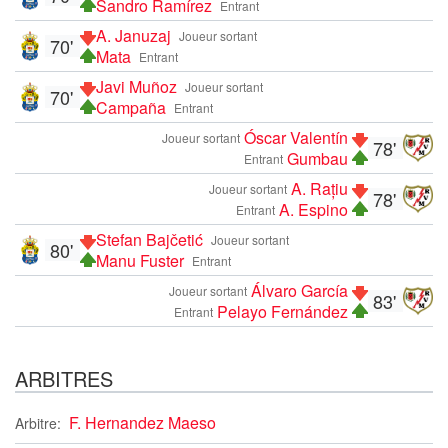
Sandro Ramírez
Entrant
A. Januzaj
Joueur sortant
70'
Mata
Entrant
Javi Muñoz
Joueur sortant
70'
Campaña
Entrant
Óscar Valentín
Joueur sortant
78'
Gumbau
Entrant
A. Rațiu
Joueur sortant
78'
A. Espino
Entrant
Stefan Bajčetić
Joueur sortant
80'
Manu Fuster
Entrant
Álvaro García
Joueur sortant
83'
Pelayo Fernández
Entrant
ARBITRES
F. Hernandez Maeso
Arbitre: