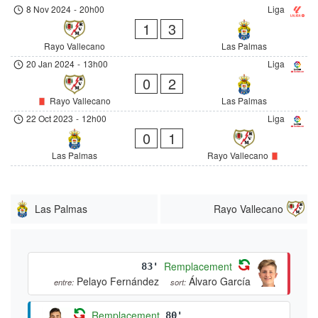
8 Nov 2024
-
20h00
Liga
1
3
Rayo Vallecano
Las Palmas
20 Jan 2024
-
13h00
Liga
0
2
Rayo Vallecano
Las Palmas
22 Oct 2023
-
12h00
Liga
0
1
Las Palmas
Rayo Vallecano
Las Palmas
Rayo Vallecano
Remplacement
83'
Pelayo Fernández
Álvaro García
entre:
sort:
Remplacement
80'