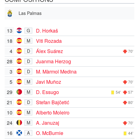
Las Palmas
13
D. Horkaš
G
18
Viti Rozada
M
4
Álex Suárez
D
70'
28
Juanma Herzog
D
3
M. Màrmol Medina
D
5
Javi Muñoz
M
70'
29
D. Essugo
M
54'
57'
21
Stefan Bajčetić
D
80'
10
Alberto Moleiro
M
24
A. Januzaj
M
70'
16
O. McBurnie
A
44'