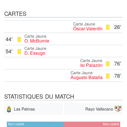
CARTES
Carte Jaune
26'
Óscar Valentín
Carte Jaune
44'
O. McBurnie
Carte Jaune
54'
D. Essugo
Carte Jaune
76'
Isi Palazón
Carte Jaune
78'
Augusto Batalla
STATISTIQUES DU MATCH
Las Palmas
Rayo Vallecano
Non cadré
Non cadré