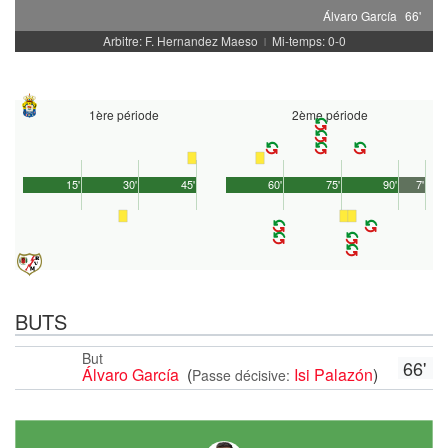
Álvaro García
66'
Arbitre: F. Hernandez Maeso
Mi-temps: 0-0
|
1ère période
2ème période
15'
30'
45'
60'
75'
90'
7'
BUTS
But
66'
Álvaro García
(
Isi Palazón
)
Passe décisive: