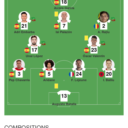
18
Álvaro García
21
7
2
Adri Embarba
Isi Palazón
A. Rațiu
17
23
Unai López
Óscar Valentín
3
5
24
20
Pep Chavarría
Aridane
F. Lejeune
I. Balliu
13
Augusto Batalla
COMPOSITIONS