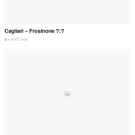
Cagliari – Frosinone ?:?
4 AOÛT 2026