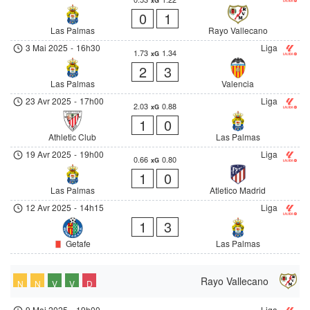
xG
0
1
Las Palmas
Rayo Vallecano
3 Mai 2025
-
16h30
Liga
1.73
1.34
xG
2
3
Las Palmas
Valencia
23 Avr 2025
-
17h00
Liga
2.03
0.88
xG
1
0
Athletic Club
Las Palmas
19 Avr 2025
-
19h00
Liga
0.66
0.80
xG
1
0
Las Palmas
Atletico Madrid
12 Avr 2025
-
14h15
Liga
1
3
Getafe
Las Palmas
Rayo Vallecano
N
N
V
V
D
9 Mai 2025
-
19h00
Liga