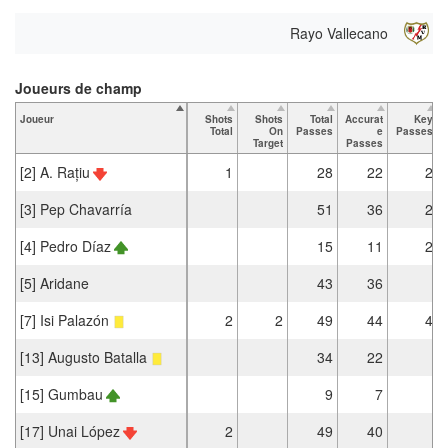
Rayo Vallecano
Joueurs de champ
Joueur
Shots
Shots
Total
Accurat
Key
Total
On
Passes
e
Passes
Target
Passes
[2] A. Rațiu
1
28
22
2
[3] Pep Chavarría
51
36
2
[4] Pedro Díaz
15
11
2
[5] Aridane
43
36
[7] Isi Palazón
2
2
49
44
4
[13] Augusto Batalla
34
22
[15] Gumbau
9
7
[17] Unai López
2
49
40