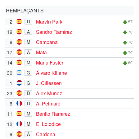
REMPLAÇANTS
2
Marvin Park
D
57'
19
Sandro Ramírez
A
70'
8
Campaña
M
70'
17
Mata
A
70'
14
Manu Fuster
M
80'
30
Álvaro Killane
G
1
J. Cillessen
G
23
Álex Muñoz
D
6
A. Pelmard
D
11
Benito Ramírez
M
12
E. Loiodice
M
9
Cardona
A