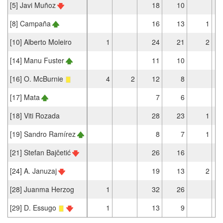
[5] Javi Muñoz
18
10
[8] Campaña
16
13
1
[10] Alberto Moleiro
1
24
21
2
[14] Manu Fuster
11
10
[16] O. McBurnie
4
2
12
8
[17] Mata
7
6
[18] Viti Rozada
28
23
1
[19] Sandro Ramírez
8
7
1
[21] Stefan Bajčetić
26
16
[24] A. Januzaj
19
13
2
[28] Juanma Herzog
1
32
26
[29] D. Essugo
1
13
9