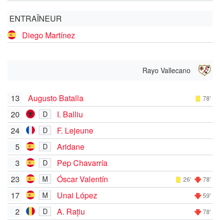
ENTRAÎNEUR
Diego Martínez
Rayo Vallecano
13
Augusto Batalla
78'
20
I. Balliu
D
24
F. Lejeune
D
5
Aridane
D
3
Pep Chavarría
D
23
Óscar Valentín
M
26'
78'
17
Unai López
M
59'
2
A. Rațiu
D
78'