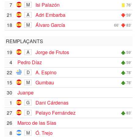
7
Isi Palazón
M
76'
21
Adri Embarba
A
59'
18
Álvaro García
M
66'
83'
REMPLAÇANTS
19
Jorge de Frutos
A
59'
4
Pedro Díaz
59'
22
A. Espino
D
78'
15
Gumbau
M
78'
30
Juanpe
1
Dani Cárdenas
G
27
Pelayo Fernández
D
83'
26
Marco de las Sías
8
Ó. Trejo
M