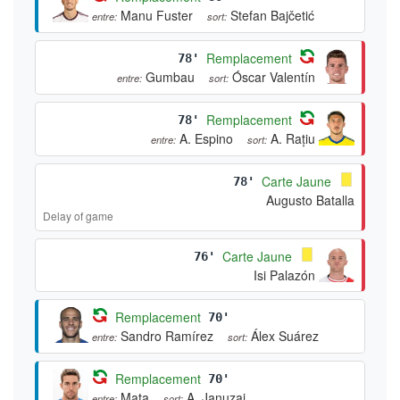
Manu Fuster
Stefan Bajčetić
entre:
sort:
Remplacement
78'
Gumbau
Óscar Valentín
entre:
sort:
Remplacement
78'
A. Espino
A. Rațiu
entre:
sort:
Carte Jaune
78'
Augusto Batalla
Delay of game
Carte Jaune
76'
Isi Palazón
Remplacement
70'
Sandro Ramírez
Álex Suárez
entre:
sort:
Remplacement
70'
Mata
A. Januzaj
entre:
sort: