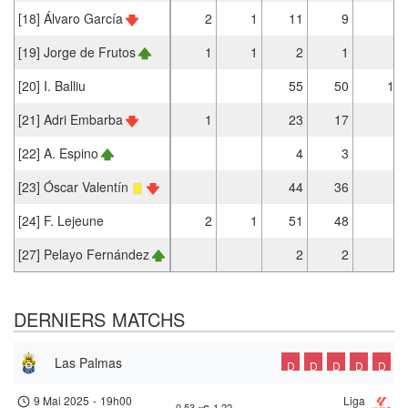
[18] Álvaro García
2
1
11
9
[19] Jorge de Frutos
1
1
2
1
[20] I. Balliu
55
50
1
[21] Adri Embarba
1
23
17
[22] A. Espino
4
3
[23] Óscar Valentín
44
36
[24] F. Lejeune
2
1
51
48
[27] Pelayo Fernández
2
2
DERNIERS MATCHS
Las Palmas
D
D
D
D
D
9 Mai 2025
-
19h00
Liga
0.53
1.22