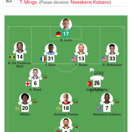
T. Mings
(
:
Neeskens Kebano
)
Passe décisive
17
B. Leno
14
31
13
33
B. De Cordova-
I. Diop
T. Ream
A. Robinson
Reid
6
26
H. Reed
João Palhinha
20
18
7
Willian
Andreas Pereira
Neeskens Kebano