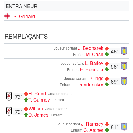
ENTRAÎNEUR
S. Gerrard
REMPLAÇANTS
J. Bednarek
Joueur sortant
46'
M. Cash
Entrant
L. Bailey
Joueur sortant
58'
E. Buendía
Entrant
D. Ings
Joueur sortant
69'
L. Dendoncker
Entrant
H. Reed
Joueur sortant
73'
T. Cairney
Entrant
Willian
Joueur sortant
73'
D. James
Entrant
J. Ramsey
Joueur sortant
81'
C. Archer
Entrant