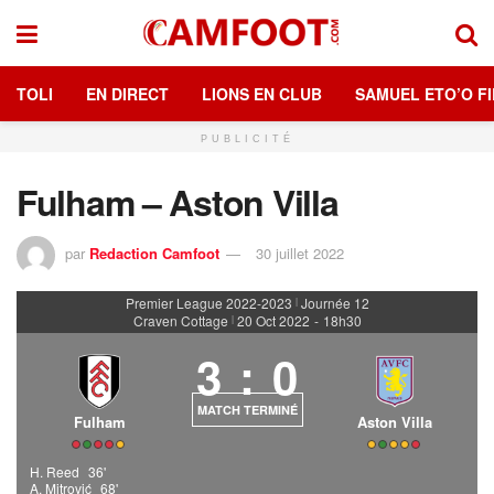
TOLI
EN DIRECT
LIONS EN CLUB
SAMUEL ETO’O FI
PUBLICITÉ
Fulham – Aston Villa
par
Redaction Camfoot
30 juillet 2022
Premier League 2022-2023
Journée 12
|
Craven Cottage
20 Oct 2022
-
18h30
|
3
:
0
MATCH TERMINÉ
Fulham
Aston Villa
H. Reed
36'
A. Mitrović
68'