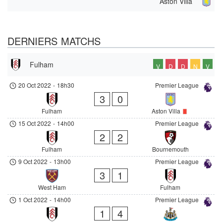
Aston Villa
DERNIERS MATCHS
Fulham
V
D
D
N
V
20 Oct 2022
-
18h30
Premier League
3
0
Fulham
Aston Villa
15 Oct 2022
-
14h00
Premier League
2
2
Fulham
Bournemouth
9 Oct 2022
-
13h00
Premier League
3
1
West Ham
Fulham
1 Oct 2022
-
14h00
Premier League
1
4