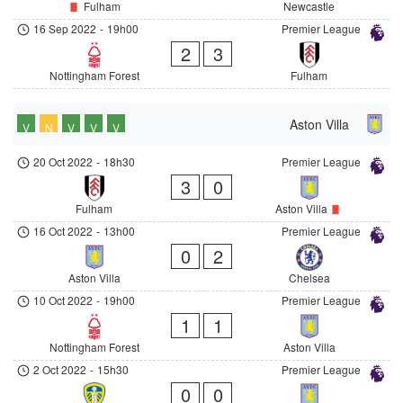
Fulham
Newcastle
16 Sep 2022
-
19h00
Premier League
2
3
Nottingham Forest
Fulham
Aston Villa
V
N
V
V
V
20 Oct 2022
-
18h30
Premier League
3
0
Fulham
Aston Villa
16 Oct 2022
-
13h00
Premier League
0
2
Aston Villa
Chelsea
10 Oct 2022
-
19h00
Premier League
1
1
Nottingham Forest
Aston Villa
2 Oct 2022
-
15h30
Premier League
0
0