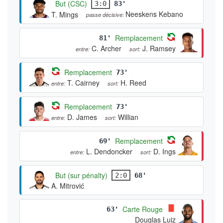
But (CSC)
3:0
83'
Neeskens Kebano
T. Mings
passe décisive:
Remplacement
81'
C. Archer
J. Ramsey
entre:
sort:
Remplacement
73'
T. Cairney
H. Reed
entre:
sort:
Remplacement
73'
D. James
Willian
entre:
sort:
Remplacement
69'
L. Dendoncker
D. Ings
entre:
sort:
But (sur pénalty)
2:0
68'
A. Mitrović
Carte Rouge
63'
Douglas Luiz