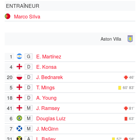
ENTRAÎNEUR
Marco Silva
Aston Villa
1
E. Martínez
G
4
E. Konsa
D
20
J. Bednarek
D
46'
5
T. Mings
D
60'
83'
18
A. Young
D
41
J. Ramsey
M
81'
6
Douglas Luiz
M
63'
7
J. McGinn
M
31
L. Bailey
A
57'
58'