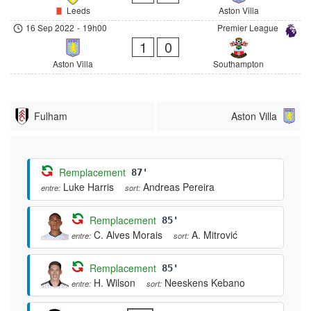
Leeds
Aston Villa
16 Sep 2022
-
19h00
Premier League
1
0
Aston Villa
Southampton
Fulham
Aston Villa
Remplacement
87'
Luke Harris
Andreas Pereira
entre:
sort:
Remplacement
85'
C. Alves Morais
A. Mitrović
entre:
sort:
Remplacement
85'
H. Wilson
Neeskens Kebano
entre:
sort: