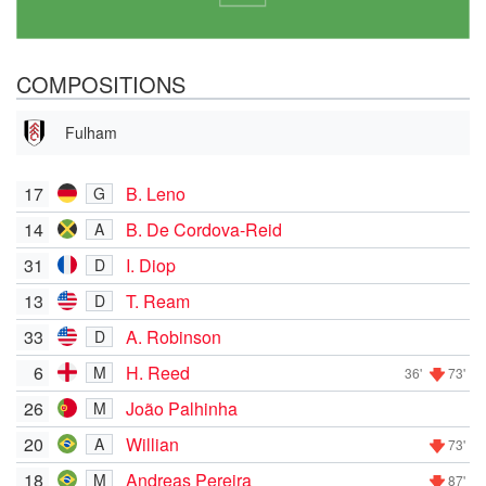
COMPOSITIONS
Fulham
17
B. Leno
G
14
B. De Cordova-Reid
A
31
I. Diop
D
13
T. Ream
D
33
A. Robinson
D
6
H. Reed
M
36'
73'
26
João Palhinha
M
20
Willian
A
73'
18
Andreas Pereira
M
87'