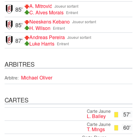
A. Mitrović
Joueur sortant
85'
C. Alves Morais
Entrant
Neeskens Kebano
Joueur sortant
85'
H. Wilson
Entrant
Andreas Pereira
Joueur sortant
87'
Luke Harris
Entrant
ARBITRES
Michael Oliver
Arbitre:
CARTES
Carte Jaune
57'
L. Bailey
Carte Jaune
60'
T. Mings