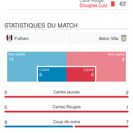
Carte Rouge
63'
Douglas Luiz
STATISTIQUES DU MATCH
Fulham
Aston Villa
Non cadré
Non cadré
10
6
Cadré
Cadré
8
6
0
Cartes jaunes
2
0
Cartes Rouges
1
9
Coup de coins
7