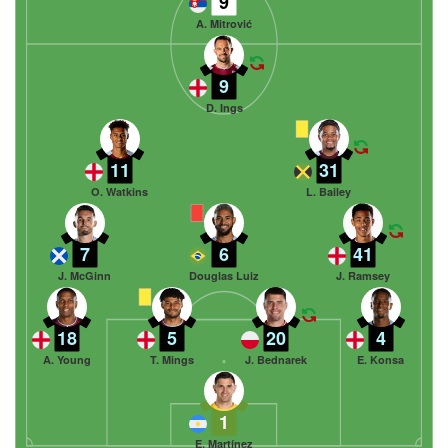
9
A. Mitrović
9
D. Ings
11
31
O. Watkins
L. Bailey
7
6
41
J. McGinn
Douglas Luiz
J. Ramsey
18
5
20
4
A. Young
T. Mings
J. Bednarek
E. Konsa
1
E. Martínez