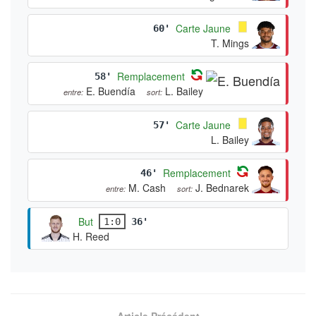
Carte Jaune
60'
T. Mings
Remplacement
58'
E. Buendía
L. Bailey
entre:
sort:
Carte Jaune
57'
L. Bailey
Remplacement
46'
M. Cash
J. Bednarek
entre:
sort:
But
1:0
36'
H. Reed
Article Précédent