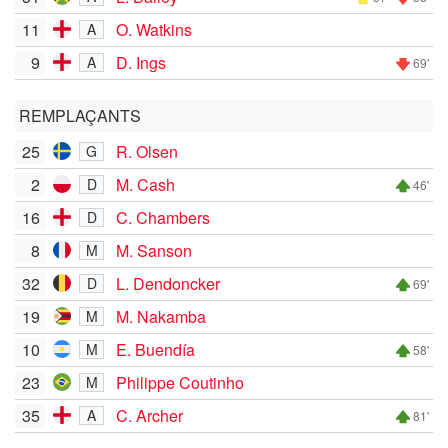
11
O. Watkins
A
9
D. Ings
A
69'
REMPLAÇANTS
25
R. Olsen
G
2
M. Cash
D
46'
16
C. Chambers
D
8
M. Sanson
M
32
L. Dendoncker
D
69'
19
M. Nakamba
M
10
E. Buendía
M
58'
23
Philippe Coutinho
M
35
C. Archer
A
81'