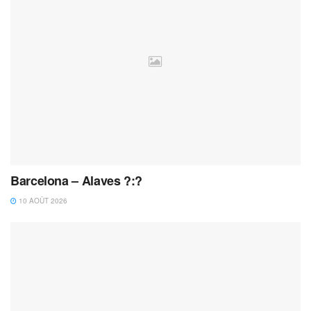
Barcelona – Alaves ?:?
10 AOÛT 2026