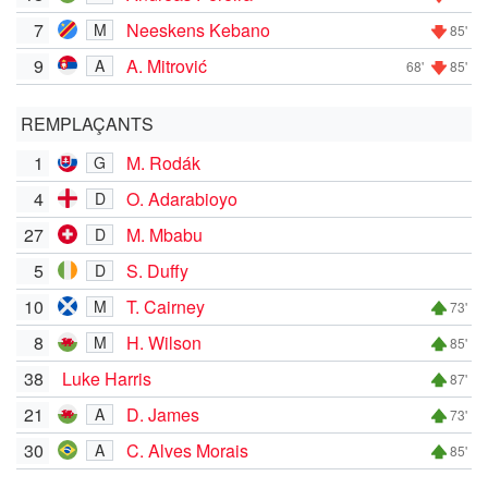
7
Neeskens Kebano
M
85'
9
A. Mitrović
A
68'
85'
REMPLAÇANTS
1
M. Rodák
G
4
O. Adarabioyo
D
27
M. Mbabu
D
5
S. Duffy
D
10
T. Cairney
M
73'
8
H. Wilson
M
85'
38
Luke Harris
87'
21
D. James
A
73'
30
C. Alves Morais
A
85'