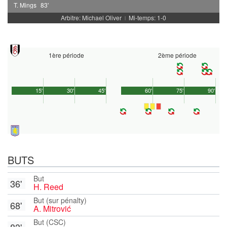
T. Mings
83'
Arbitre: Michael Oliver
Mi-temps: 1-0
|
1ère période
2ème période
15'
30'
45'
60'
75'
90'
BUTS
But
36'
H. Reed
But (sur pénalty)
68'
A. Mitrović
But (CSC)
83'