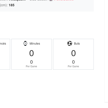
 (cm):
185
ncés
Minutes
Buts
0
0
0
0
Per Game
Per Game