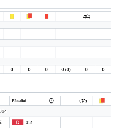
0
0
0
0 (0)
0
0
Résultat
024
E
D
3:2