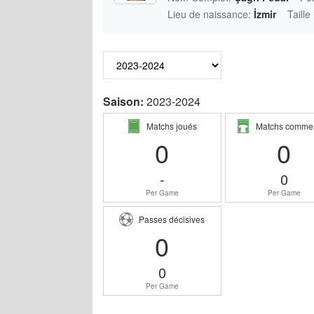
Lieu de naissance:
İzmir
Taille
Saison:
2023-2024
Matchs joués
Matchs comme
0
0
-
0
Per Game
Per Game
Passes décisives
0
0
Per Game