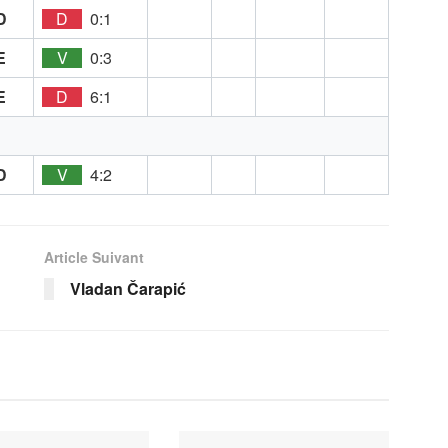
D
D
0:1
E
V
0:3
E
D
6:1
D
V
4:2
Article Suivant
Vladan Čarapić