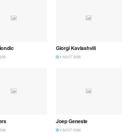
iondic
Giorgi Kavlashvili
026
4 AOÛT 2026
ers
Joep Geneste
026
4 AOÛT 2026