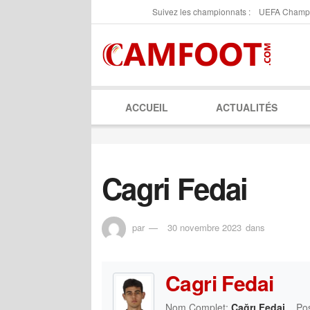
Suivez les championnats :
UEFA Champ
ACCUEIL
ACTUALITÉS
Cagri Fedai
par
30 novembre 2023
dans
Cagri Fedai
Nom Complet:
Çağrı Fedai
Pos