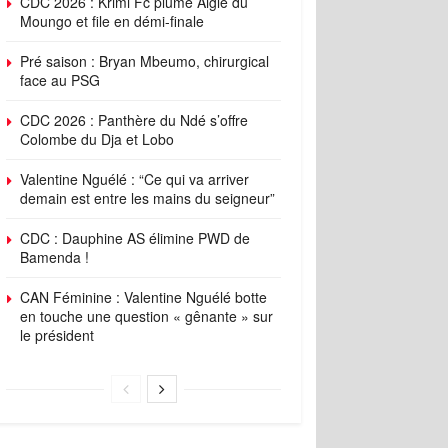
CDC 2026 : Krimi Fc plume Aigle du
Moungo et file en démi-finale
Pré saison : Bryan Mbeumo, chirurgical
face au PSG
CDC 2026 : Panthère du Ndé s’offre
Colombe du Dja et Lobo
Valentine Nguélé : “Ce qui va arriver
demain est entre les mains du seigneur”
CDC : Dauphine AS élimine PWD de
Bamenda !
CAN Féminine : Valentine Nguélé botte
en touche une question « gênante » sur
le président