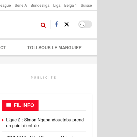
League
Serie A
Bundesliga
Liga
Belga 1
Suisse
ECT
TOLI SOUS LE MANGUIER
PUBLICITÉ
FIL INFO
Ligue 2 : Simon Ngapandouetnbu prend
un point d’entrée