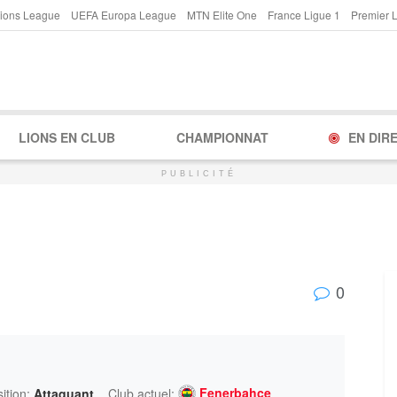
ions League
UEFA Europa League
MTN Elite One
France Ligue 1
Premier 
LIONS EN CLUB
CHAMPIONNAT
EN DIR
PUBLICITÉ
0
Fenerbahce
ition:
Attaquant
Club actuel: