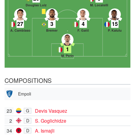
Douglas Luiz
M. Locatelli
27
3
4
15
A. Cambiaso
Bremer
F. Gatti
P. Kalulu
1
M. Perin
COMPOSITIONS
Empoli
23
Devis Vasquez
G
2
S. Goglichidze
D
34
A. Ismajli
D