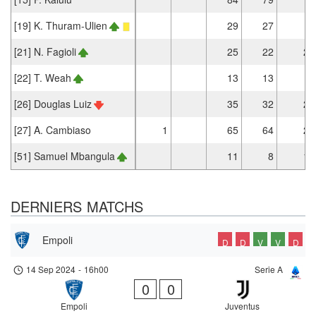
[19] K. Thuram-Ulien
29
27
[21] N. Fagioli
25
22
2
[22] T. Weah
13
13
[26] Douglas Luiz
35
32
2
[27] A. Cambiaso
1
65
64
2
[51] Samuel Mbangula
11
8
1
DERNIERS MATCHS
Empoli
D
D
V
V
D
14 Sep 2024
-
16h00
Serie A
0
0
Empoli
Juventus