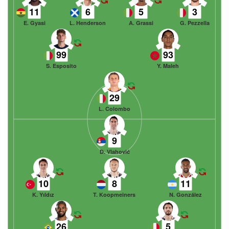
11
6
5
3
E. Gyasi
L. Henderson
A. Grassi
G. Pezzella
99
93
S. Esposito
Y. Maleh
29
L. Colombo
9
D. Vlahović
10
8
11
K. Yıldız
T. Koopmeiners
N. González
26
5