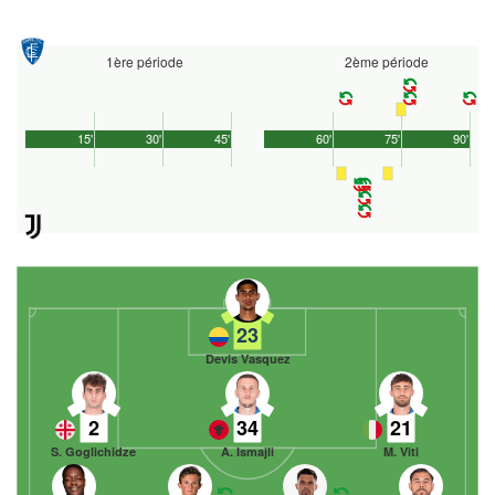
1ère période
2ème période
15'
30'
45'
60'
75'
90'
23
Devis Vasquez
2
34
21
S. Goglichidze
A. Ismajli
M. Viti