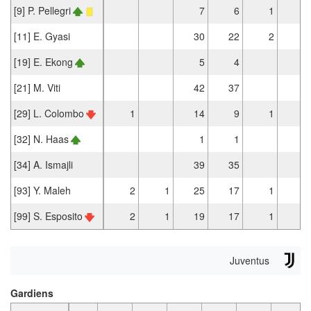
[9] P. Pellegri
7
6
1
[11] E. Gyasi
30
22
2
3
[19] E. Ekong
5
4
[21] M. Viti
42
37
4
[29] L. Colombo
1
14
9
1
1
[32] N. Haas
1
1
[34] A. Ismajli
39
35
1
[93] Y. Maleh
2
1
25
17
1
3
[99] S. Esposito
2
1
19
17
1
1
Juventus
Gardiens