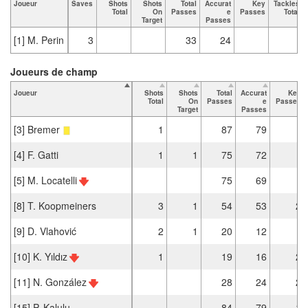
Joueur
Saves
Shots
Shots
Total
Accurat
Key
Tackles
Total
On
Passes
e
Passes
Total
Target
Passes
[1] M. Perin
3
33
24
Joueurs de champ
Joueur
Shots
Shots
Total
Accurat
Key
Total
On
Passes
e
Passes
Target
Passes
[3] Bremer
1
87
79
[4] F. Gatti
1
1
75
72
[5] M. Locatelli
75
69
[8] T. Koopmeiners
3
1
54
53
2
[9] D. Vlahović
2
1
20
12
[10] K. Yıldız
1
19
16
2
[11] N. González
28
24
2
[15] P. Kalulu
84
79
1