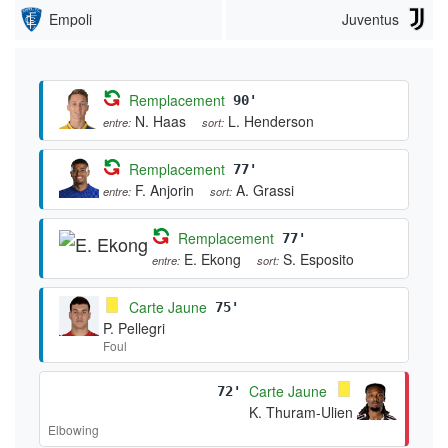
Empoli
Juventus
Remplacement
90'
N. Haas
L. Henderson
entre:
sort:
Remplacement
77'
F. Anjorin
A. Grassi
entre:
sort:
Remplacement
77'
E. Ekong
S. Esposito
entre:
sort:
Carte Jaune
75'
P. Pellegri
Foul
Carte Jaune
72'
K. Thuram-Ulien
Elbowing