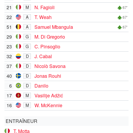
21
N. Fagioli
M
67'
22
T. Weah
A
67'
51
Samuel Mbangula
A
67'
29
M. Di Gregorio
G
23
C. Pinsoglio
G
32
J. Cabal
D
37
Nicolò Savona
D
40
Jonas Rouhi
D
6
Danilo
D
17
Vasilije Adžić
M
16
W. McKennie
M
ENTRAÎNEUR
T. Motta