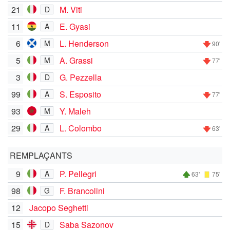
21
M. Viti
D
11
E. Gyasi
A
6
L. Henderson
M
90'
5
A. Grassi
M
77'
3
G. Pezzella
D
99
S. Esposito
A
77'
93
Y. Maleh
M
29
L. Colombo
A
63'
REMPLAÇANTS
9
P. Pellegri
A
63'
75'
98
F. Brancolini
G
12
Jacopo Seghetti
15
Saba Sazonov
D