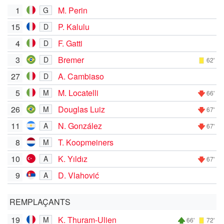
1
M. Perin
G
15
P. Kalulu
D
4
F. Gatti
D
3
Bremer
D
62'
27
A. Cambiaso
D
5
M. Locatelli
M
66'
26
Douglas Luiz
M
67'
11
N. González
A
67'
8
T. Koopmeiners
M
10
K. Yıldız
A
67'
9
D. Vlahović
A
REMPLAÇANTS
19
K. Thuram-Ulien
M
66'
72'