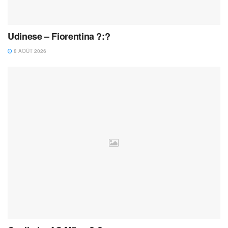
Udinese – Fiorentina ?:?
8 AOÛT 2026