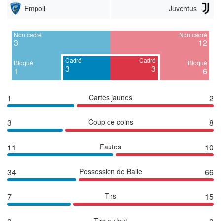
Empoli
Juventus
Non cadré
Non cadré
3
12
Cadré
Cadré
Bloqué
Bloqué
3
3
1
6
1
Cartes jaunes
2
3
Coup de coins
8
11
Fautes
10
34
Possession de Balle
66
7
Tirs
15
Tirs au but