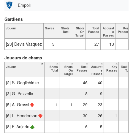
Empoli
Gardiens
Joueur
Saves
Shots
Shots
Total
Accurat
Key
Total
On
Passes
e
Passes
Target
Passes
[23] Devis Vasquez
3
27
13
Joueurs de champ
Joueur
Shots
Shots
Total
Accurat
Key
Tackles
Total
On
Passes
e
Passes
Total
Target
Passes
[2] S. Goglichidze
46
40
3
[3] G. Pezzella
18
9
3
[5] A. Grassi
1
1
29
23
2
[6] L. Henderson
30
26
1
2
[8] F. Anjorin
6
5