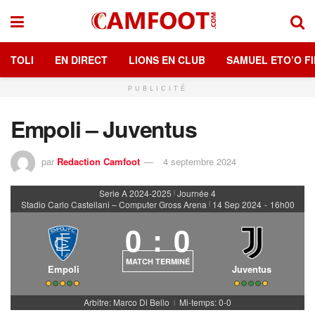
TOLI
EN DIRECT
LIONS EN CLUB
SAMUEL ETO’O FI
PUBLICITÉ
Empoli – Juventus
par
Redaction Camfoot
4 septembre 2024
Serie A 2024-2025
Journée 4
|
Stadio Carlo Castellani – Computer Gross Arena
14 Sep 2024
-
16h00
|
0
:
0
MATCH TERMINÉ
Empoli
Juventus
Arbitre: Marco Di Bello
Mi-temps: 0-0
|