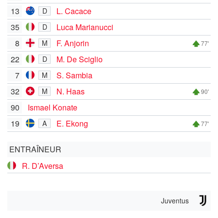
13
L. Cacace
D
35
Luca Marianucci
D
8
F. Anjorin
M
77'
22
M. De Sciglio
D
7
S. Sambia
M
32
N. Haas
M
90'
90
Ismael Konate
19
E. Ekong
A
77'
ENTRAÎNEUR
R. D’Aversa
Juventus