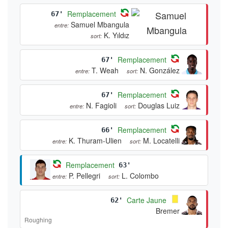
Remplacement
67'
Samuel Mbangula
entre:
K. Yıldız
sort:
Remplacement
67'
T. Weah
N. González
entre:
sort:
Remplacement
67'
N. Fagioli
Douglas Luiz
entre:
sort:
Remplacement
66'
K. Thuram-Ulien
M. Locatelli
entre:
sort:
Remplacement
63'
P. Pellegri
L. Colombo
entre:
sort:
Carte Jaune
62'
Bremer
Roughing