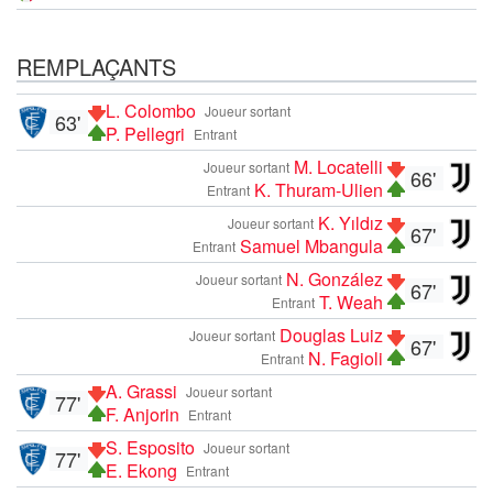
REMPLAÇANTS
L. Colombo
Joueur sortant
63'
P. Pellegri
Entrant
M. Locatelli
Joueur sortant
66'
K. Thuram-Ulien
Entrant
K. Yıldız
Joueur sortant
67'
Samuel Mbangula
Entrant
N. González
Joueur sortant
67'
T. Weah
Entrant
Douglas Luiz
Joueur sortant
67'
N. Fagioli
Entrant
A. Grassi
Joueur sortant
77'
F. Anjorin
Entrant
S. Esposito
Joueur sortant
77'
E. Ekong
Entrant