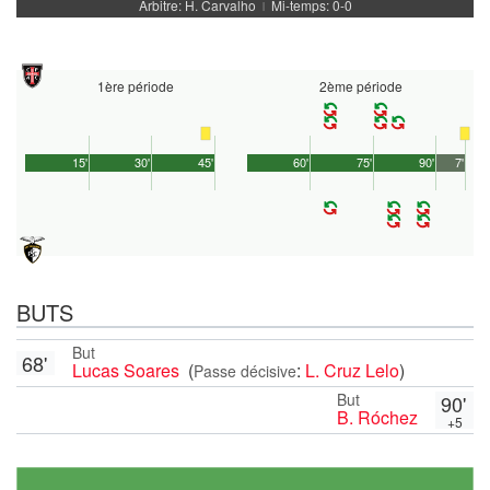
Arbitre: H. Carvalho
Mi-temps: 0-0
|
1ère période
2ème période
15'
30'
45'
60'
75'
90'
7'
BUTS
But
68'
Lucas Soares
(
:
L. Cruz Lelo
)
Passe décisive
But
90'
B. Róchez
+5