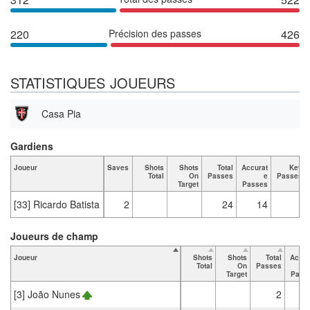
220
Précision des passes
426
STATISTIQUES JOUEURS
Casa Pia
Gardiens
Joueur
Saves
Shots
Shots
Total
Accurat
Key
Total
On
Passes
e
Passes
Target
Passes
[33] Ricardo Batista
2
24
14
Joueurs de champ
Joueur
Shots
Shots
Total
Accur
Total
On
Passes
Target
Pass
[3] João Nunes
2