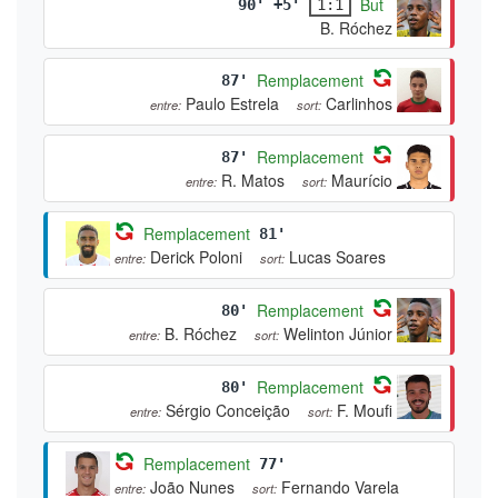
But
90' +5'
1:1
B. Róchez
Remplacement
87'
Paulo Estrela
Carlinhos
entre:
sort:
Remplacement
87'
R. Matos
Maurício
entre:
sort:
Remplacement
81'
Derick Poloni
Lucas Soares
entre:
sort:
Remplacement
80'
B. Róchez
Welinton Júnior
entre:
sort:
Remplacement
80'
Sérgio Conceição
F. Moufi
entre:
sort:
Remplacement
77'
João Nunes
Fernando Varela
entre:
sort: