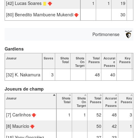
[42] Lucas Soares
1
1
19
[80] Benedito Mambuene Mukendi
30
Portimonense
Gardiens
Joueur
Saves
Shots
Shots
Total
Accurat
Key
Ta
Total
On
Passes
e
Passes
Target
Passes
[32] K. Nakamura
3
48
40
Joueurs de champ
Joueur
Shots
Shots
Total
Accurat
Key
T
Total
On
Passes
e
Passes
Target
Passes
[7] Carlinhos
1
1
52
48
3
[8] Maurício
50
42
1
[15] Yony González
27
23