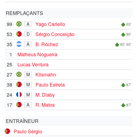
REMPLAÇANTS
99
Yago Cariello
A
65'
53
Sérgio Conceição
D
80'
35
B. Róchez
A
80'
90'
1
Matheus Nogueira
25
Lucas Ventura
27
Klismahn
M
38
Paulo Estrela
M
87'
24
M. Diaby
M
17
R. Matos
A
87'
ENTRAÎNEUR
Paulo Sérgio