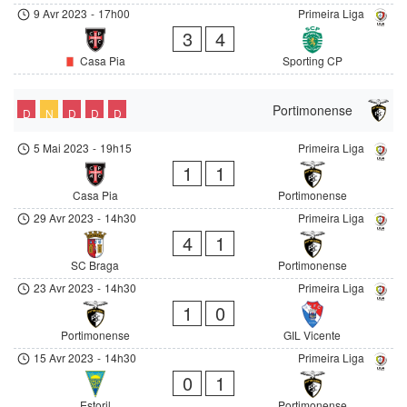
9 Avr 2023
-
17h00
Primeira Liga
3
4
Casa Pia
Sporting CP
Portimonense
D
N
D
D
D
5 Mai 2023
-
19h15
Primeira Liga
1
1
Casa Pia
Portimonense
29 Avr 2023
-
14h30
Primeira Liga
4
1
SC Braga
Portimonense
23 Avr 2023
-
14h30
Primeira Liga
1
0
Portimonense
GIL Vicente
15 Avr 2023
-
14h30
Primeira Liga
0
1
Estoril
Portimonense