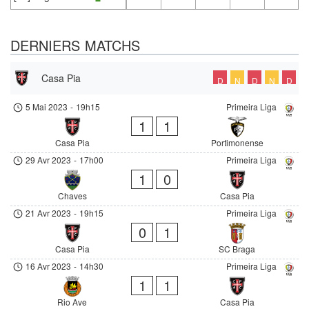
DERNIERS MATCHS
Casa Pia
D
N
D
N
D
5 Mai 2023
-
19h15
Primeira Liga
1
1
Casa Pia
Portimonense
29 Avr 2023
-
17h00
Primeira Liga
1
0
Chaves
Casa Pia
21 Avr 2023
-
19h15
Primeira Liga
0
1
Casa Pia
SC Braga
16 Avr 2023
-
14h30
Primeira Liga
1
1
Rio Ave
Casa Pia