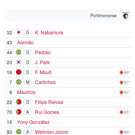
Portimonense
32
K. Nakamura
G
43
Alemão
44
Pedrão
D
23
J. Park
D
18
F. Moufi
D
80'
7
Carlinhos
M
87'
8
Maurício
87'
22
Filipe Relvas
D
70
Rui Gomes
A
65'
15
Yony González
93
Welinton Júnior
A
80'