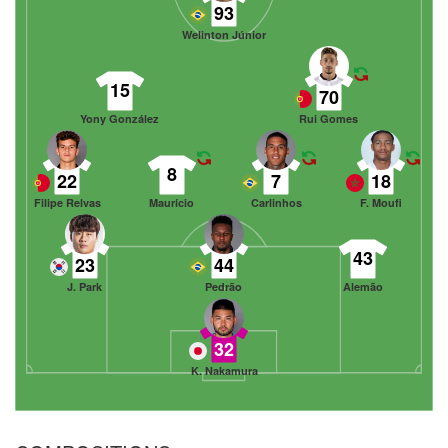
93
Welinton Júnior
15
70
Yony González
Rui Gomes
8
22
7
18
Filipe Relvas
Maurício
Carlinhos
F. Moufi
43
23
44
J. Park
Pedrão
Alemão
32
K. Nakamura