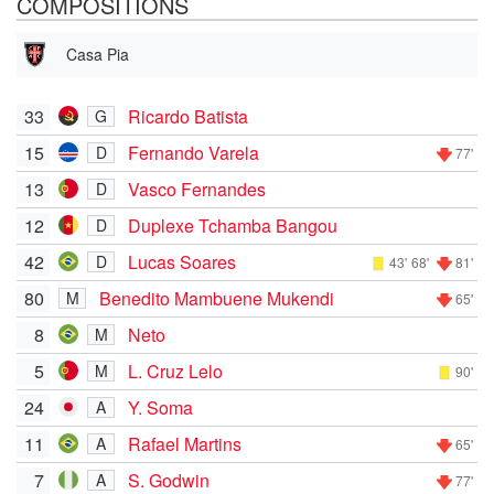
COMPOSITIONS
Casa Pia
33
Ricardo Batista
G
15
Fernando Varela
D
77'
13
Vasco Fernandes
D
12
Duplexe Tchamba Bangou
D
42
Lucas Soares
D
43'
68'
81'
80
Benedito Mambuene Mukendi
M
65'
8
Neto
M
5
L. Cruz Lelo
M
90'
24
Y. Soma
A
11
Rafael Martins
A
65'
7
S. Godwin
A
77'