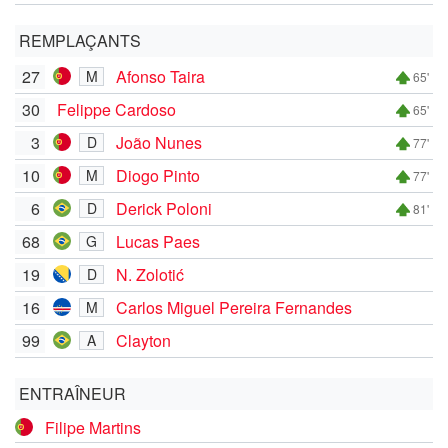
REMPLAÇANTS
27
Afonso Taira
M
65'
30
Felippe Cardoso
65'
3
João Nunes
D
77'
10
Diogo Pinto
M
77'
6
Derick Poloni
D
81'
68
Lucas Paes
G
19
N. Zolotić
D
16
Carlos Miguel Pereira Fernandes
M
99
Clayton
A
ENTRAÎNEUR
Filipe Martins