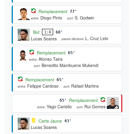
Remplacement
77'
Diogo Pinto
S. Godwin
entre:
sort:
But
1:0
68'
L. Cruz Lelo
Lucas Soares
passe décisive:
Remplacement
65'
Afonso Taira
entre:
Benedito Mambuene Mukendi
sort:
Remplacement
65'
Felippe Cardoso
Rafael Martins
entre:
sort:
Remplacement
65'
Yago Cariello
Rui Gomes
entre:
sort:
Carte Jaune
43'
Lucas Soares