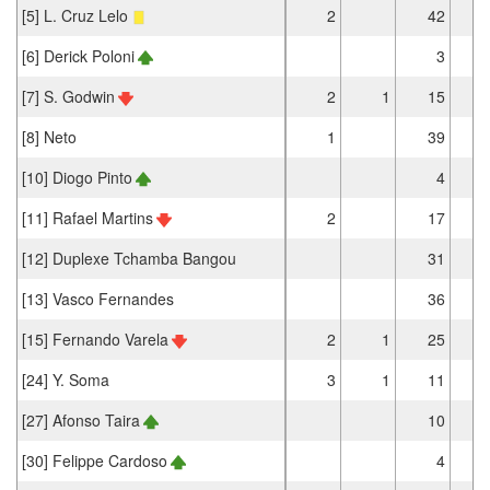
[5] L. Cruz Lelo
2
42
[6] Derick Poloni
3
[7] S. Godwin
2
1
15
[8] Neto
1
39
[10] Diogo Pinto
4
[11] Rafael Martins
2
17
[12] Duplexe Tchamba Bangou
31
[13] Vasco Fernandes
36
[15] Fernando Varela
2
1
25
[24] Y. Soma
3
1
11
[27] Afonso Taira
10
[30] Felippe Cardoso
4