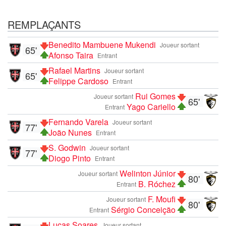
REMPLAÇANTS
Benedito Mambuene Mukendi
Joueur sortant
65'
Afonso Taira
Entrant
Rafael Martins
Joueur sortant
65'
Felippe Cardoso
Entrant
Rui Gomes
Joueur sortant
65'
Yago Cariello
Entrant
Fernando Varela
Joueur sortant
77'
João Nunes
Entrant
S. Godwin
Joueur sortant
77'
Diogo Pinto
Entrant
Welinton Júnior
Joueur sortant
80'
B. Róchez
Entrant
F. Moufi
Joueur sortant
80'
Sérgio Conceição
Entrant
Lucas Soares
Joueur sortant