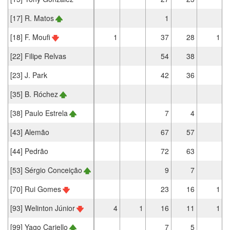
[17] R. Matos
1
[18] F. Moufi
1
37
28
1
[22] Filipe Relvas
54
38
[23] J. Park
42
36
[35] B. Róchez
[38] Paulo Estrela
7
4
[43] Alemão
67
57
[44] Pedrão
72
63
[53] Sérgio Conceição
9
7
[70] Rui Gomes
23
16
1
[93] Welinton Júnior
4
1
16
11
1
[99] Yago Cariello
7
5