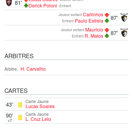
81'
Derick Poloni
Entrant
Carlinhos
Joueur sortant
87'
Paulo Estrela
Entrant
Maurício
Joueur sortant
87'
R. Matos
Entrant
ARBITRES
H. Carvalho
Arbitre:
CARTES
Carte Jaune
43'
Lucas Soares
Carte Jaune
90'
L. Cruz Lelo
+7