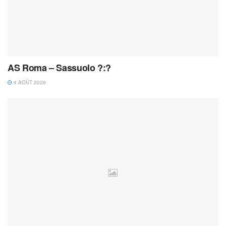
AS Roma – Sassuolo ?:?
4 AOÛT 2026