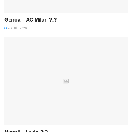
Genoa – AC Milan ?:?
4 AOÛT 2026
Napoli – Lazio ?:?