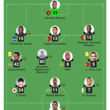
33
Ricardo Batista
12
15
13
Duplexe Tchamba
Fernando Varela
Vasco Fernandes
Bangou
80
42
8
5
Benedito
Lucas Soares
Mambuene
Neto
L. Cruz Lelo
Mukendi
24
11
7
Y. Soma
Rafael Martins
S. Godwin