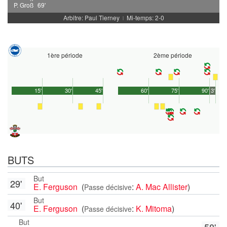
P. Groß
69'
Arbitre: Paul Tierney
Mi-temps: 2-0
|
1ère période
2ème période
15'
30'
45'
60'
75'
90'
3'
BUTS
But
29'
E. Ferguson
(
:
A. Mac Allister
)
Passe décisive
But
40'
E. Ferguson
(
:
K. Mitoma
)
Passe décisive
But
58'