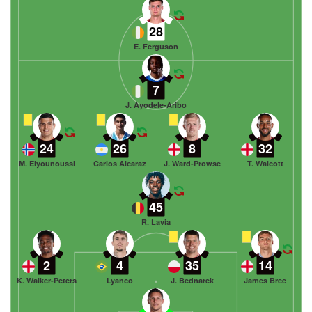
28
E. Ferguson
7
J. Ayodele-Aribo
24
26
8
32
M. Elyounoussi
Carlos Alcaraz
J. Ward-Prowse
T. Walcott
45
R. Lavia
2
4
35
14
K. Walker-Peters
Lyanco
J. Bednarek
James Bree