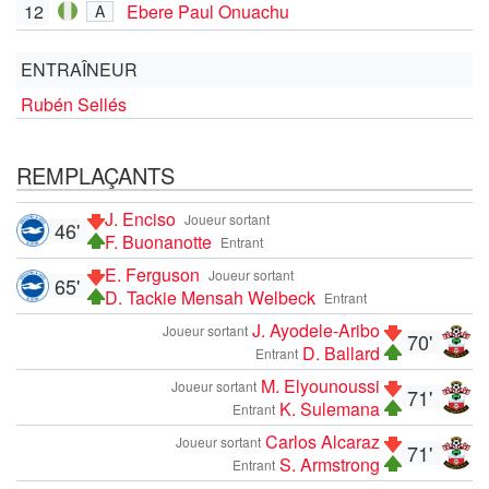
12
Ebere Paul Onuachu
A
ENTRAÎNEUR
Rubén Sellés
REMPLAÇANTS
J. Enciso
Joueur sortant
46'
F. Buonanotte
Entrant
E. Ferguson
Joueur sortant
65'
D. Tackie Mensah Welbeck
Entrant
J. Ayodele-Aribo
Joueur sortant
70'
D. Ballard
Entrant
M. Elyounoussi
Joueur sortant
71'
K. Sulemana
Entrant
Carlos Alcaraz
Joueur sortant
71'
S. Armstrong
Entrant