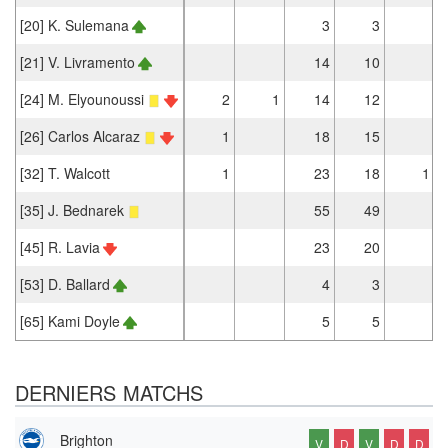
[20] K. Sulemana
3
3
[21] V. Livramento
14
10
[24] M. Elyounoussi
2
1
14
12
[26] Carlos Alcaraz
1
18
15
[32] T. Walcott
1
23
18
1
[35] J. Bednarek
55
49
[45] R. Lavia
23
20
[53] D. Ballard
4
3
[65] Kami Doyle
5
5
DERNIERS MATCHS
Brighton
V
D
V
D
D