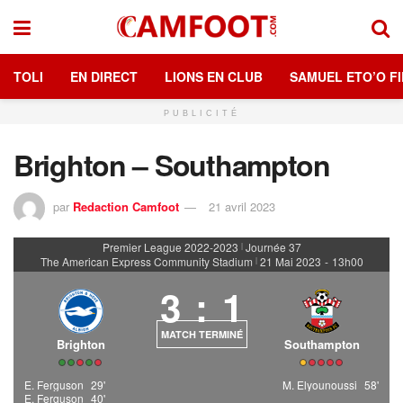
TOLI
EN DIRECT
LIONS EN CLUB
SAMUEL ETO’O FI
PUBLICITÉ
Brighton – Southampton
par
Redaction Camfoot
21 avril 2023
Premier League 2022-2023
Journée 37
|
The American Express Community Stadium
21 Mai 2023
-
13h00
|
3
:
1
MATCH TERMINÉ
Brighton
Southampton
E. Ferguson
29'
M. Elyounoussi
58'
E. Ferguson
40'