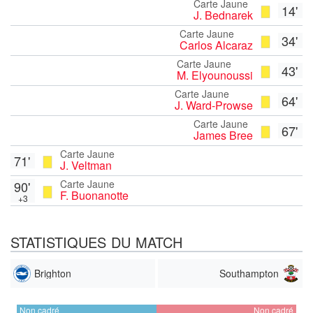
Carte Jaune
14'
J. Bednarek
Carte Jaune
34'
Carlos Alcaraz
Carte Jaune
43'
M. Elyounoussi
Carte Jaune
64'
J. Ward-Prowse
Carte Jaune
67'
James Bree
Carte Jaune
71'
J. Veltman
Carte Jaune
90'
F. Buonanotte
+3
STATISTIQUES DU MATCH
Brighton
Southampton
Non cadré
Non cadré