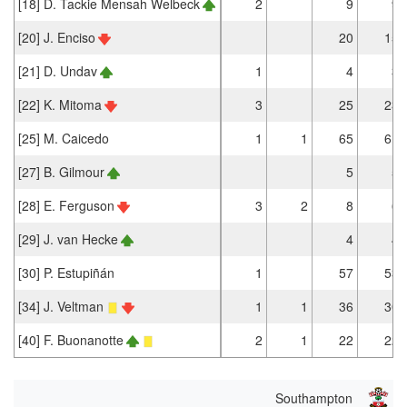
[18] D. Tackie Mensah Welbeck
2
9
9
[20] J. Enciso
20
15
[21] D. Undav
1
4
3
[22] K. Mitoma
3
25
23
[25] M. Caicedo
1
1
65
61
[27] B. Gilmour
5
5
[28] E. Ferguson
3
2
8
6
[29] J. van Hecke
4
4
[30] P. Estupiñán
1
57
53
[34] J. Veltman
1
1
36
30
[40] F. Buonanotte
2
1
22
22
Southampton