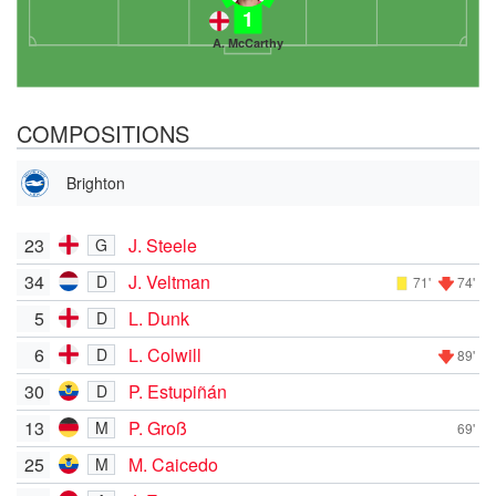
1
A. McCarthy
COMPOSITIONS
Brighton
23
J. Steele
G
34
J. Veltman
D
71'
74'
5
L. Dunk
D
6
L. Colwill
D
89'
30
P. Estupiñán
D
13
P. Groß
M
69'
25
M. Caicedo
M