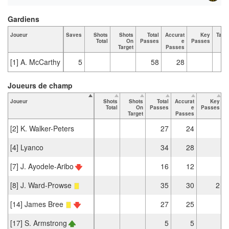
Gardiens
Joueur
Saves
Shots
Shots
Total
Accurat
Key
Tack
Total
On
Passes
e
Passes
To
Target
Passes
[1] A. McCarthy
5
58
28
Joueurs de champ
Joueur
Shots
Shots
Total
Accurat
Key
T
Total
On
Passes
e
Passes
Target
Passes
[2] K. Walker-Peters
27
24
[4] Lyanco
34
28
[7] J. Ayodele-Aribo
16
12
[8] J. Ward-Prowse
35
30
2
[14] James Bree
27
25
[17] S. Armstrong
5
5