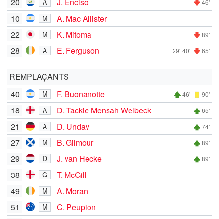
20
J. Enciso
A
46'
10
A. Mac Allister
M
22
K. Mitoma
M
89'
28
E. Ferguson
A
29'
40'
65'
REMPLAÇANTS
40
F. Buonanotte
M
46'
90'
18
D. Tackie Mensah Welbeck
A
65'
21
D. Undav
A
74'
27
B. Gilmour
M
89'
29
J. van Hecke
D
89'
38
T. McGill
G
49
A. Moran
M
51
C. Peupion
M