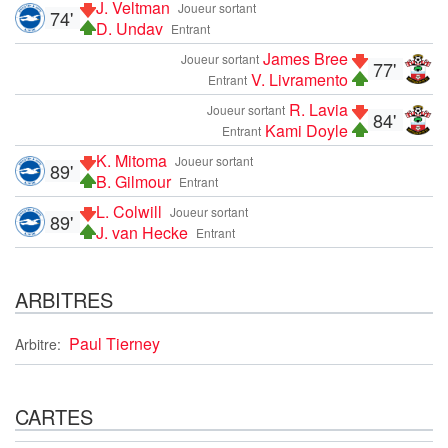
J. Veltman
Joueur sortant
74'
D. Undav
Entrant
James Bree
Joueur sortant
77'
V. Livramento
Entrant
R. Lavia
Joueur sortant
84'
Kami Doyle
Entrant
K. Mitoma
Joueur sortant
89'
B. Gilmour
Entrant
L. Colwill
Joueur sortant
89'
J. van Hecke
Entrant
ARBITRES
Paul Tierney
Arbitre:
CARTES