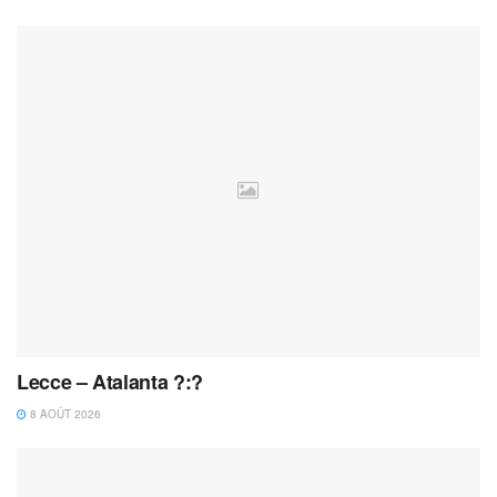
Lecce – Atalanta ?:?
8 AOÛT 2026