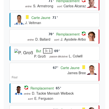
Remplacement
71'
S. Armstrong
Carlos Alcaraz
entre:
sort:
Carte Jaune
71'
J. Veltman
Remplacement
70'
D. Ballard
J. Ayodele-Aribo
entre:
sort:
But
3:1
69'
L. Colwill
P. Groß
passe décisive:
Carte Jaune
67'
James Bree
Foul
Remplacement
65'
D. Tackie Mensah Welbeck
entre:
E. Ferguson
sort: