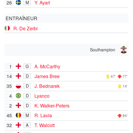
26
Y. Ayari
M
ENTRAÎNEUR
R. De Zerbi
Southampton
1
A. McCarthy
G
14
James Bree
D
67'
77'
35
J. Bednarek
D
14'
4
Lyanco
D
2
K. Walker-Peters
D
45
R. Lavia
M
84'
32
T. Walcott
A