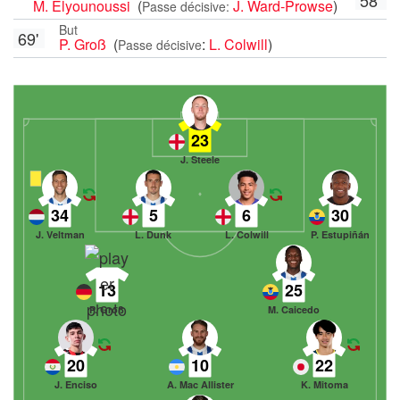
M. Elyounoussi
(
J. Ward-Prowse
)
Passe décisive:
But
69'
P. Groß
(
:
L. Colwill
)
Passe décisive
23
J. Steele
34
5
6
30
J. Veltman
L. Dunk
L. Colwill
P. Estupiñán
13
25
P. Groß
M. Caicedo
20
10
22
J. Enciso
A. Mac Allister
K. Mitoma