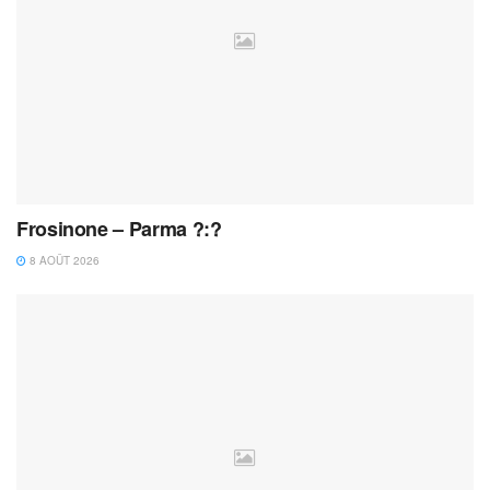
Frosinone – Parma ?:?
8 AOÛT 2026