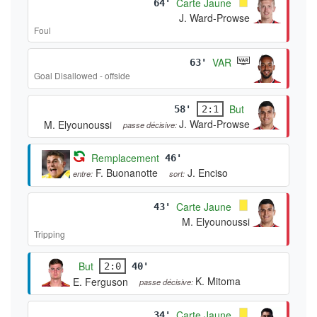
Carte Jaune
64'
J. Ward-Prowse
Foul
VAR
63'
Goal Disallowed - offside
But
58'
2:1
J. Ward-Prowse
M. Elyounoussi
passe décisive:
Remplacement
46'
F. Buonanotte
J. Enciso
entre:
sort:
Carte Jaune
43'
M. Elyounoussi
Tripping
But
2:0
40'
K. Mitoma
E. Ferguson
passe décisive:
Carte Jaune
34'