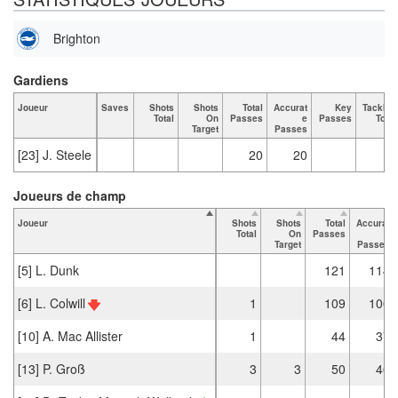
Brighton
Gardiens
Joueur
Saves
Shots
Shots
Total
Accurat
Key
Tackles
Total
On
Passes
e
Passes
Total
Target
Passes
[23] J. Steele
20
20
Joueurs de champ
Joueur
Shots
Shots
Total
Accurat
Total
On
Passes
e
Target
Passes
[5] L. Dunk
121
114
[6] L. Colwill
1
109
100
[10] A. Mac Allister
1
44
37
[13] P. Groß
3
3
50
46