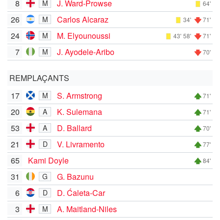
8
J. Ward-Prowse
M
64'
26
Carlos Alcaraz
M
34'
71'
24
M. Elyounoussi
M
43'
58'
71'
7
J. Ayodele-Aribo
M
70'
REMPLAÇANTS
17
S. Armstrong
M
71'
20
K. Sulemana
A
71'
53
D. Ballard
A
70'
21
V. Livramento
D
77'
65
Kami Doyle
84'
31
G. Bazunu
G
6
D. Ćaleta-Car
D
3
A. Maitland-Niles
M